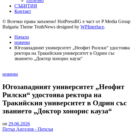
Полезно
СЪБИТИЯ
Контакт
© Всички права запазени! HotPressBG е част от P Media Group
Bulgaria Theme TruthNews designed by
WPInterface
.
Начало
новини
Югозападният университет „Неофит Рилски“ удостоява
ректора на Тракийския университет в Одрин със
званието „Доктор хонорис кауза“
Posted
новини
in
Югозападният университет „Неофит
Рилски“ удостоява ректора на
Тракийския университет в Одрин със
званието „Доктор хонорис кауза“
on
29.06.2026
Петър Ангелов - Пепсън