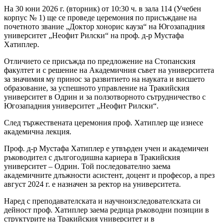
На 30 юни 2026 г. (вторник) от 10:30 ч. в зала 114 (Учебен
корпус № 1) ще се проведе церемония по присъждане на
почетното звание „Доктор хонорис кауза“ на Югозападния
университет „Неофит Рилски“ на проф. д-р Мустафа
Хатиплер.
Отличието се присъжда по предложение на Стопанския
факултет и с решение на Академичния съвет на университета
за значимия му принос за развитието на науката и висшето
образование, за успешното управление на Тракийския
университет в Одрин и за ползотворното сътрудничество с
Югозападния университет „Неофит Рилски“.
След тържествената церемония проф. Хатиплер ще изнесе
академична лекция.
Проф. д-р Мустафа Хатиплер е утвърден учен и академичен
ръководител с дългогодишна кариера в Тракийския
университет – Одрин. Той последователно заема
академичните длъжности асистент, доцент и професор, а през
август 2024 г. е назначен за ректор на университета.
Наред с преподавателската и научноизследователската си
дейност проф. Хатиплер заема редица ръководни позиции в
структурите на Тракийския университет и в