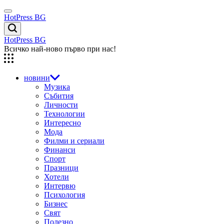
Skip
Menu
to
HotPress BG
content
Търсене
HotPress BG
Всичко най-ново първо при нас!
новини
Музика
Събития
Личности
Технологии
Интересно
Мода
Филми и сериали
Финанси
Спорт
Празници
Хотели
Интервю
Психология
Бизнес
Свят
Полезно