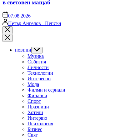
в световен мащаб
on
07.08.2026
Posted
Петър Ангелов - Пепсън
by
Close
search
новини
Show
sub
Музика
menu
Събития
Личности
Технологии
Интересно
Мода
Филми и сериали
Финанси
Спорт
Празници
Хотели
Интервю
Психология
Бизнес
Свят