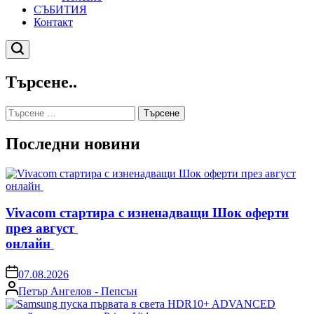
СЪБИТИЯ
Контакт
Търсене
Търсене..
Търсене
за:
Последни новини
Vivacom стартира с изненадващи Шок оферти
през август
онлайн
on
07.08.2026
Posted
Петър Ангелов - Пепсън
by