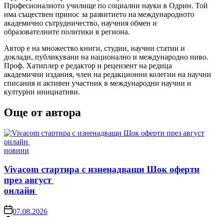
Професионалното училище по социални науки в Одрин. Той
има съществен принос за развитието на международното
академично сътрудничество, научния обмен и
образователните политики в региона.
Автор е на множество книги, студии, научни статии и
доклади, публикувани на национално и международно ниво.
Проф. Хатиплер е редактор и рецензент на редица
академични издания, член на редакционни колегии на научни
списания и активен участник в международни научни и
културни инициативи.
Още от автора
Posted
новини
in
Vivacom стартира с изненадващи Шок оферти
през август
онлайн
on
07.08.2026