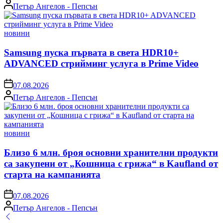
Posted
Петър Ангелов - Пепсън
by
Posted
новини
in
Samsung пуска първата в света HDR10+
ADVANCED стрийминг услуга в Prime Video
on
07.08.2026
Posted
Петър Ангелов - Пепсън
by
Posted
новини
in
Близо 6 млн. броя основни хранителни продукти
са закупени от „Кошница с грижа“ в Kaufland от
старта на кампанията
on
07.08.2026
Posted
Петър Ангелов - Пепсън
by