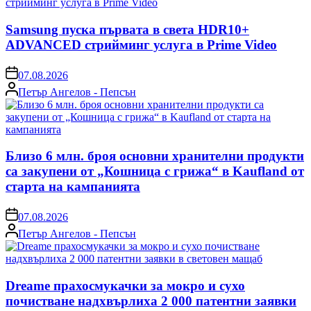
Samsung пуска първата в света HDR10+
ADVANCED стрийминг услуга в Prime Video
on
07.08.2026
Posted
Петър Ангелов - Пепсън
by
Близо 6 млн. броя основни хранителни продукти
са закупени от „Кошница с грижа“ в Kaufland от
старта на кампанията
on
07.08.2026
Posted
Петър Ангелов - Пепсън
by
Dreame прахосмукачки за мокро и сухо
почистване надхвърлиха 2 000 патентни заявки