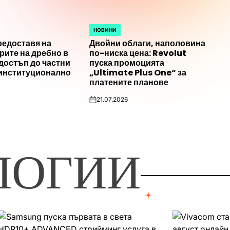
НОВИНИ
POSTED
редоставя на
Двойни облаги, наполовина
IN
рите на дребно в
по-ниска цена: Revolut
достъп до частни
пуска промоцията
 институционално
„Ultimate Plus One“ за
платените планове
21.07.2026
on
ЛОГИИ