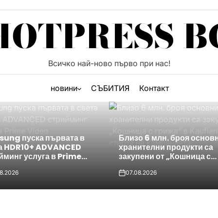
HOTPRESS B
Всичко най-ново първо при нас!
новини
СЪБИТИЯ
Контакт
ung пуска първата в
Близо 6 млн. броя основ
а HDR10+ ADVANCED
хранителни продукти са
йминг услуга в Prime
закупени от „Кошница с
eo
грижа“ в Kaufland от ст
8.2026
07.08.2026
на кампанията
on