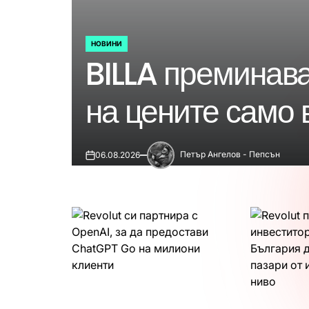
НОВИНИ
POSTED
BILLA преминав
IN
на цените само в
Петър Ангелов - Пепсън
06.08.2026
on
Публикувано
от