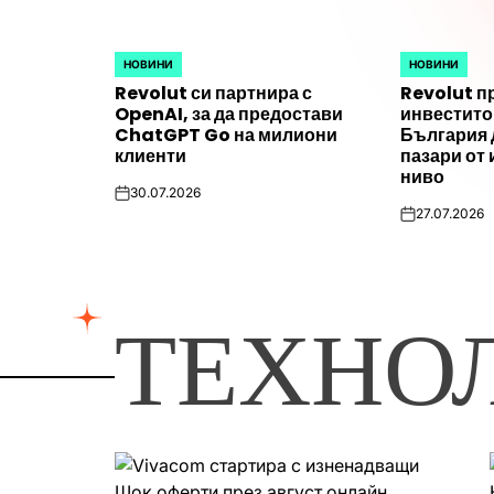
НОВИНИ
НОВИНИ
POSTED
POSTED
Revolut си партнира с
Revolut п
IN
IN
OpenAI, за да предостави
инвестито
ChatGPT Go на милиони
България 
клиенти
пазари от
ниво
30.07.2026
on
27.07.2026
on
ТЕХНО