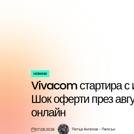
НОВИНИ
POSTED
дващи
Samsung пуска първа
IN
HDR10+ ADVANCED с
услуга в Prime Video
Петър Ангелов - Пепсън
07.08.2026
on
Posted