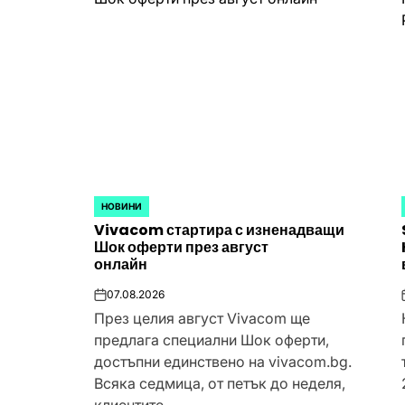
НОВИНИ
POSTED
Vivacom стартира с изненадващи
IN
Шок оферти през август
онлайн
07.08.2026
on
През целия август Vivacom ще
предлага специални Шок оферти,
достъпни единствено на vivacom.bg.
Всяка седмица, от петък до неделя,