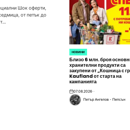
на Prime Video на
Петър Ангел
07.08.2026
on
Posted
 подобрена цялостна
by
Близо 6 млн. броя основни
енията на...
клиентите на Kaufland Бълг
грижа“, реализирана съвмес
НОВИНИ
POSTED
Близо 6 млн. броя основн
IN
хранителни продукти са
закупени от „Кошница с г
Kaufland от старта на
кампанията
07.08.2026
on
Петър Ангелов - Пепсън
Posted
by