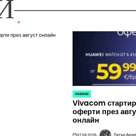
И
НОВИНИ
POSTED
Vivacom стартир
IN
оферти през авг
онлайн
Петър Ангел
07.08.2026