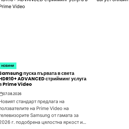
НОВИНИ
POSTED
Samsung пуска първата в света
IN
HDR10+ ADVANCED стрийминг услуга
в Prime Video
07.08.2026
on
Новият стандарт предлага на
ползвателите на Prime Video на
телевизорите Samsung от гамата за
2026 г. подобрена цялостна яркост и...