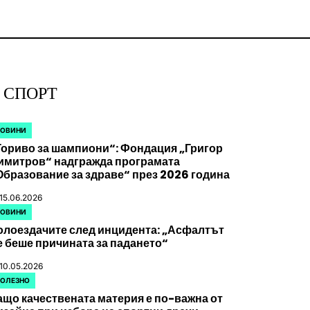
СПОРТ
НОВИНИ
OSTED
Гориво за шампиони“: Фондация „Григор
имитров“ надгражда програмата
Образование за здраве“ през 2026 година
15.06.2026
НОВИНИ
OSTED
олоездачите след инцидента: „Асфалтът
е беше причината за падането“
10.05.2026
ПОЛЕЗНО
OSTED
ащо качествената материя е по-важна от