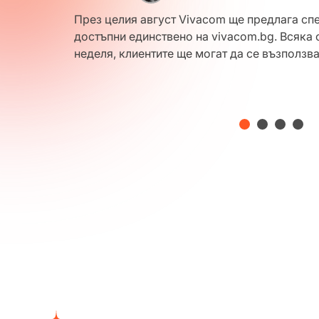
by
рти,
Новият стандарт предлага на ползвателите 
к до
телевизорите Samsung от гамата за 2026 г.
яркост и интелигентна визуализация на движ