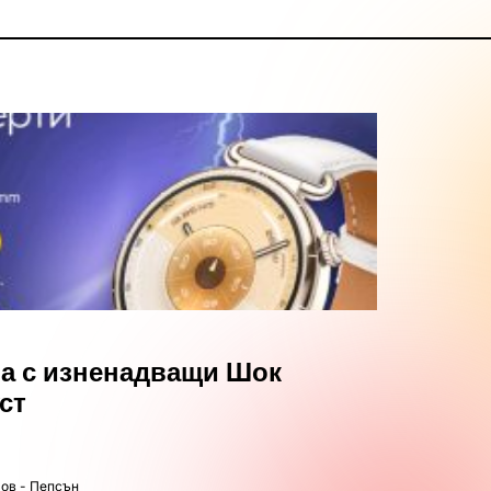
а с изненадващи Шок
уст
ов - Пепсън