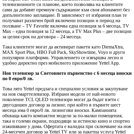
телевизионните си планове, което позволява на клиентите
сами да добавят премиум съдържание към своя абонамент без
допълнително заплащане. В зависимост от избрания план те
получават различен брой включени позиции и период на
ползване – TV Favorite включва една позиция за 6 месеца, TV
Max – една позиция за 12 месеца, а TV Max Plus – две позиции
за целия срок на договора – 24 месеца.
Така клиентите могат да активират пакети като DiemaXtra,
MAX Sport Plus, HBO Full Pack, SkyShowtime, Voyo и други
популярни платформи. Управлението се извършва лесно и
удобно директно през мобилното приложение Yettel App.
Нов телевизор за Световното първенство с 6 месеца вноски
по 0 евро/0 лв.
Това лято Yettel предлага и специални условия за закупуване
на нов смарттелевизор. Избрани модели от най-новото
поколение TCL QLED телевизори могат да бъдат взети с
двугодишен договор за лизинг, при който в първите шест
месеца има 0 евро/0 лв. лизингови вноски. Кампанията
обхваща както компактни модели за по-малки помещения,
така и големи екрани, подходящи за истинско кино и спортно
изживяване у дома. Офертата е валидна при сключване на нов
24-месечен договор за Yettel TV или за пакетна услуга Yettel