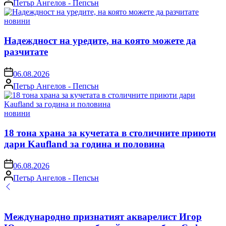
Петър Ангелов - Пепсън
by
Posted
новини
in
Надеждност на уредите, на която можете да
разчитате
on
06.08.2026
Posted
Петър Ангелов - Пепсън
by
Posted
новини
in
18 тона храна за кучетата в столичните приюти
дари Kaufland за година и половина
on
06.08.2026
Posted
Петър Ангелов - Пепсън
by
Международно признатият акварелист Игор