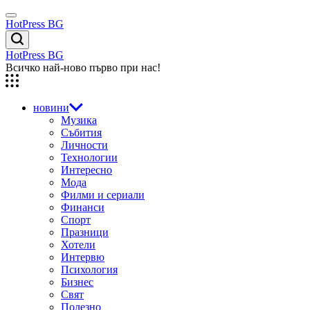
Skip
Menu
to
HotPress BG
content
Търсене
HotPress BG
Всичко най-ново първо при нас!
новини
Музика
Събития
Личности
Технологии
Интересно
Мода
Филми и сериали
Финанси
Спорт
Празници
Хотели
Интервю
Психология
Бизнес
Свят
Полезно