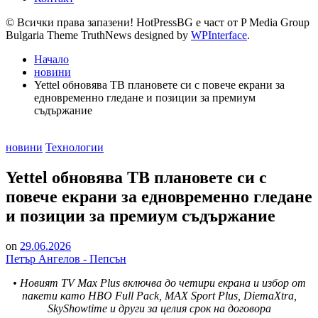
© Всички права запазени! HotPressBG е част от P Media Group
Bulgaria Theme TruthNews designed by
WPInterface
.
Начало
новини
Yettel обновява ТВ плановете си с повече екрани за
едновременно гледане и позиции за премиум
съдържание
Posted
новини
Технологии
in
Yettel обновява ТВ плановете си с
повече екрани за едновременно гледане
и позиции за премиум съдържание
on
29.06.2026
Петър Ангелов - Пепсън
• Новият TV Max Plus включва до четири екрана и избор от
пакети като HBO Full Pack, MAX Sport Plus, DiemaXtra,
SkyShowtime и други за целия срок на договора