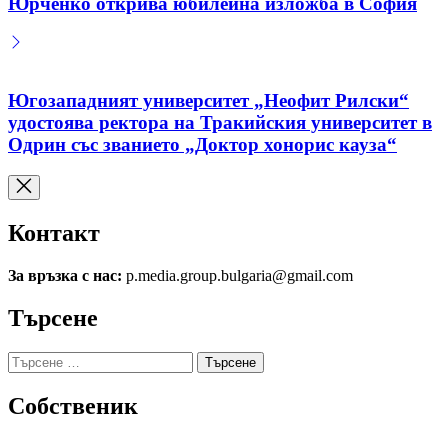
Юрченко открива юбилейна изложба в София
Югозападният университет „Неофит Рилски“
удостоява ректора на Тракийския университет в
Одрин със званието „Доктор хонорис кауза“
Контакт
За връзка с нас:
p.media.group.bulgaria@gmail.com
Търсене
Търсене
за:
Собственик