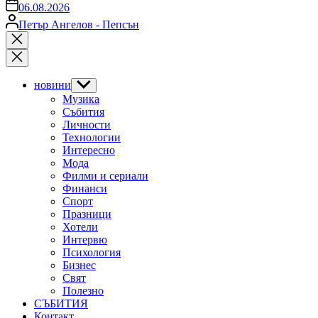
on
06.08.2026
Posted
Петър Ангелов - Пепсън
by
Close
search
новини
Show
sub
Музика
menu
Събития
Личности
Технологии
Интересно
Мода
Филми и сериали
Финанси
Спорт
Празници
Хотели
Интервю
Психология
Бизнес
Свят
Полезно
СЪБИТИЯ
Контакт