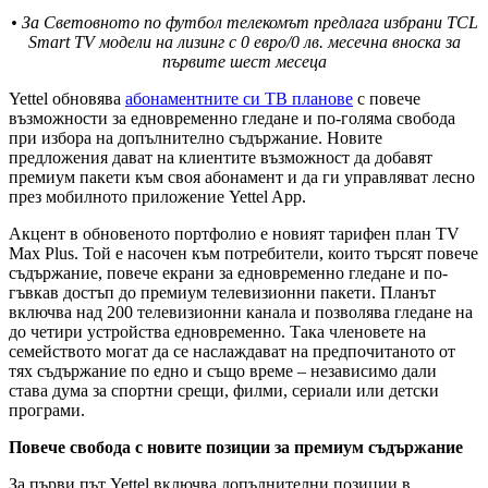
• За Световното по футбол телекомът предлага избрани TCL
Smart TV модели на лизинг с 0 евро/0 лв. месечна вноска за
първите шест месеца
Yettel обновява
абонаментните си ТВ планове
с повече
възможности за едновременно гледане и по-голяма свобода
при избора на допълнително съдържание. Новите
предложения дават на клиентите възможност да добавят
премиум пакети към своя абонамент и да ги управляват лесно
през мобилното приложение Yettel App.
Акцент в обновеното портфолио е новият тарифен план TV
Max Plus. Той е насочен към потребители, които търсят повече
съдържание, повече екрани за едновременно гледане и по-
гъвкав достъп до премиум телевизионни пакети. Планът
включва над 200 телевизионни канала и позволява гледане на
до четири устройства едновременно. Така членовете на
семейството могат да се наслаждават на предпочитаното от
тях съдържание по едно и също време – независимо дали
става дума за спортни срещи, филми, сериали или детски
програми.
Повече свобода с новите позиции за премиум съдържание
За първи път Yettel включва допълнителни позиции в