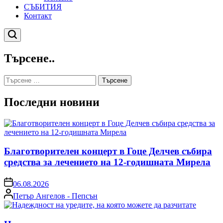
СЪБИТИЯ
Контакт
Търсене
Търсене..
Търсене
за:
Последни новини
Благотворителен концерт в Гоце Делчев събира
средства за лечението на 12-годишната Мирела
on
06.08.2026
Posted
Петър Ангелов - Пепсън
by