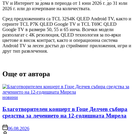
TV и Интернет за дома в периода от 1 юни 2026 г. до 31 юли
2026 г. или до изчерпване на количествата.
Сред предложенията са TCL 32S4K QLED Android TV, както и
сериите TCL P7K QLED Google TV и TCL T69C QLED
Google TV в размери 50, 55 и 65 инча. Всички модели
разполагат с 4K резолюция, QLED технология за по-ярки
цветове и висок контраст, както и операционна система
Android TV за лесен достъп до стрийминг приложения, игри и
друг тип развлечения.
Още от автора
Posted
новини
in
Благотворителен концерт в Гоце Делчев събира
средства за лечението на 12-годишната Мирела
on
06.08.2026
Posted