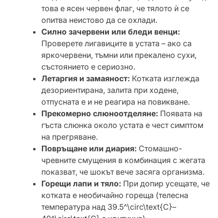
това е ясен червен флаг, че тялото ѝ се
опитва неистово да се охлади.
Силно зачервени или бледи венци:
Проверете лигавиците в устата – ако са
яркочервени, тъмни или прекалено сухи,
състоянието е сериозно.
Летаргия и замаяност:
Котката изглежда
дезориентирана, залита при ходене,
отпусната е и не реагира на повикване.
Прекомерно слюноотделяне:
Появата на
гъста слюнка около устата е чест симптом
на прегряване.
Повръщане или диария:
Стомашно-
чревните смущения в комбинация с жегата
показват, че шокът вече засяга организма.
Горещи лапи и тяло:
При допир усещате, че
котката е необичайно гореща (телесна
температура над 39.5^\circ\text{C}–