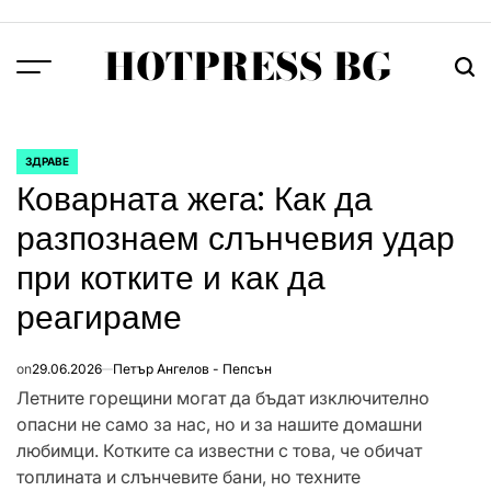
Skip
to
HOTPRESS BG
content
Menu
Тър
ЗДРАВЕ
POSTED
Коварната жега: Как да
IN
разпознаем слънчевия удар
при котките и как да
реагираме
on
29.06.2026
Петър Ангелов - Пепсън
Летните горещини могат да бъдат изключително
опасни не само за нас, но и за нашите домашни
любимци. Котките са известни с това, че обичат
топлината и слънчевите бани, но техните