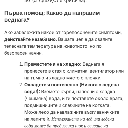
40^\circ\text{C} е критична).
​Първа помощ: Какво да направим
веднага?
​Ако забележите някои от горепосочените симптоми,
действайте незабавно
. Вашата цел е да свалите
телесната температура на животното, но по
безопасен начин.
Преместете я на хладно:
Веднага я
пренесете в стая с климатик, вентилатор или
на тъмно и хладно място с плочки.
Охладете я постепенно (Никога с ледена
вода!):
Вземете кърпи, напоени с хладка
(чешмяна) вода, и ги поставете около врата,
подмишниците и слабините на котката.
Може леко да навлажните възглавничките
на лапите ѝ.
Използването на лед или ледена
вода може да предизвика шок и свиване на