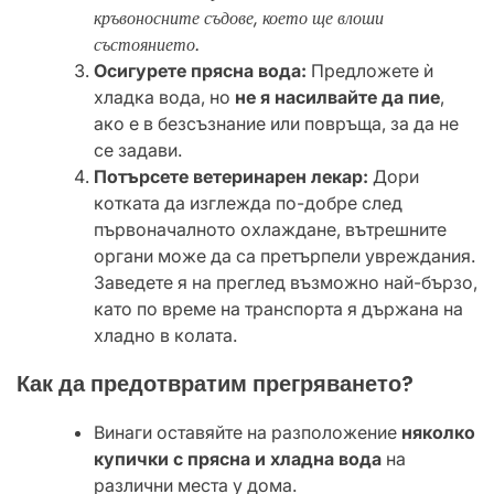
кръвоносните съдове, което ще влоши
състоянието.
Осигурете прясна вода:
Предложете ѝ
хладка вода, но
не я насилвайте да пие
,
ако е в безсъзнание или повръща, за да не
се задави.
Потърсете ветеринарен лекар:
Дори
котката да изглежда по-добре след
първоначалното охлаждане, вътрешните
органи може да са претърпели увреждания.
Заведете я на преглед възможно най-бързо,
като по време на транспорта я държана на
хладно в колата.
​Как да предотвратим прегряването?
​Винаги оставяйте на разположение
няколко
купички с прясна и хладна вода
на
различни места у дома.