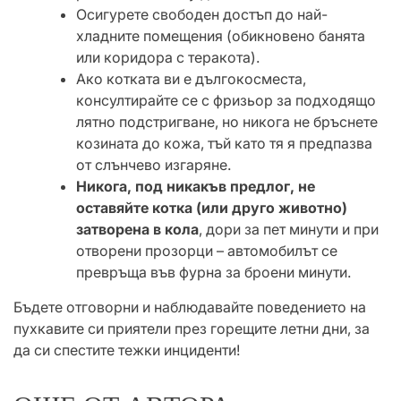
​Осигурете свободен достъп до най-
хладните помещения (обикновено банята
или коридора с теракота).
​Ако котката ви е дългокосместа,
консултирайте се с фризьор за подходящо
лятно подстригване, но никога не бръснете
козината до кожа, тъй като тя я предпазва
от слънчево изгаряне.
Никога, под никакъв предлог, не
оставяйте котка (или друго животно)
затворена в кола
, дори за пет минути и при
отворени прозорци – автомобилът се
превръща във фурна за броени минути.
​Бъдете отговорни и наблюдавайте поведението на
пухкавите си приятели през горещите летни дни, за
да си спестите тежки инциденти!