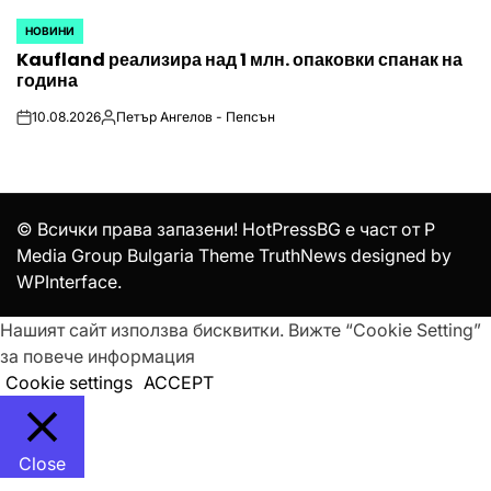
НОВИНИ
POSTED
Kaufland реализира над 1 млн. опаковки спанак на
IN
година
10.08.2026
Петър Ангелов - Пепсън
on
Posted
by
© Всички права запазени! HotPressBG е част от P
Media Group Bulgaria Theme TruthNews designed by
WPInterface
.
Нашият сайт използва бисквитки. Вижте “Cookie Setting”
за повече информация
Cookie settings
ACCEPT
Close