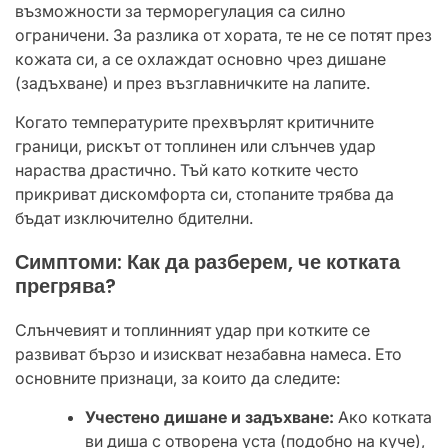
възможности за терморегулация са силно
ограничени. За разлика от хората, те не се потят през
кожата си, а се охлаждат основно чрез дишане
(задъхване) и през възглавничките на лапите.
​Когато температурите прехвърлят критичните
граници, рискът от топлинен или слънчев удар
нараства драстично. Тъй като котките често
прикриват дискомфорта си, стопаните трябва да
бъдат изключително бдителни.
​Симптоми: Как да разберем, че котката
прегрява?
​Слънчевият и топлинният удар при котките се
развиват бързо и изискват незабавна намеса. Ето
основните признаци, за които да следите:
Учестено дишане и задъхване:
Ако котката
ви диша с отворена уста (подобно на куче),