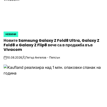
НОВИНИ
POSTED
Новите Samsung Galaxy Z Fold8 Ultra, Galaxy Z
IN
Fold8 и Galaxy Z Flip8 вече са в продажба във
Vivacom
10.08.2026
Петър Ангелов - Пепсън
on
Posted
by