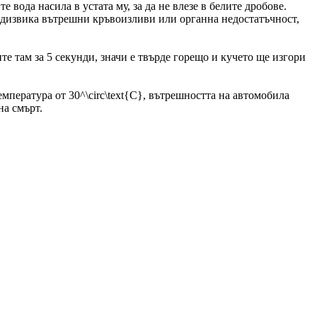
 вода насила в устата му, за да не влезе в белите дробове.
редизвика вътрешни кръвоизливи или органна недостатъчност,
.
те там за 5 секунди, значи е твърде горещо и кучето ще изгори
мпература от 30^\circ\text{C}, вътрешността на автомобила
на смърт.