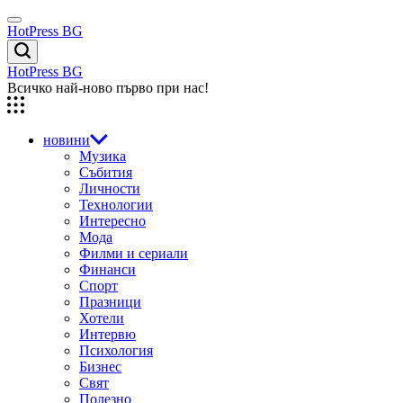
Skip
Menu
to
HotPress BG
content
Търсене
HotPress BG
Всичко най-ново първо при нас!
новини
Музика
Събития
Личности
Технологии
Интересно
Мода
Филми и сериали
Финанси
Спорт
Празници
Хотели
Интервю
Психология
Бизнес
Свят
Полезно