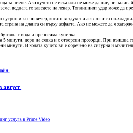
а за пиене. Ако кучето не иска или не може да пие, не наливайте
вземе, веднага го заведете на лекар. Топлинният удар може да п
 сутрин и късно вечер, когато въздухът и асфалтът са по-хладни
а страна на дланта си върху асфалта. Ако не можете да я задържи
 бутилка с вода и преносима купичка.
а 5 минути, дори на сянка и с отворени прозорци. При външна те
роени минути. В колата кучето ви е обречено на сигурна и мъчител
з август