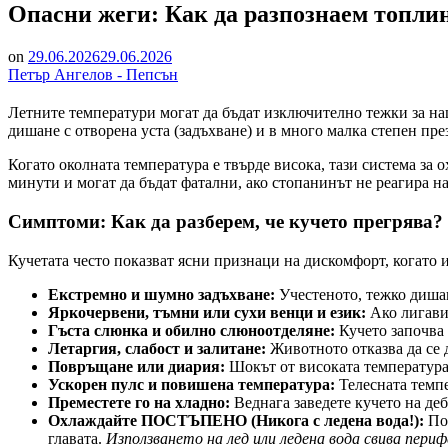
Опасни жеги: Как да разпознаем топлин
on
29.06.2026
29.06.2026
Петър Ангелов - Пепсън
​Летните температури могат да бъдат изключително тежки за наш
дишане с отворена уста (задъхване) и в много малка степен пре
​Когато околната температура е твърде висока, тази система за
минути и могат да бъдат фатални, ако стопанинът не реагира н
​Симптоми: Как да разберем, че кучето прегрява?
​Кучетата често показват ясни признаци на дискомфорт, когато
Екстремно и шумно задъхване:
Учестеното, тежко дишан
Яркочервени, тъмни или сухи венци и език:
Ако лигавиц
Гъста слюнка и обилно слюноотделяне:
Кучето започва 
Летаргия, слабост и залитане:
Животното отказва да се 
Повръщане или диария:
Шокът от високата температура 
Ускорен пулс и повишена температура:
Телесната темпер
Преместете го на хладно:
Веднага заведете кучето на деб
Охлаждайте ПОСТЪПЕНО (Никога с ледена вода!):
Пол
главата.
Използването на лед или ледена вода свива пери