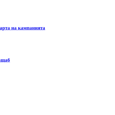
тарта на кампанията
мащаб