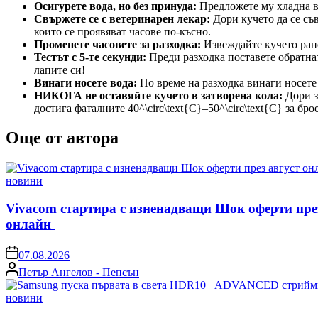
Осигурете вода, но без принуда:
Предложете му хладна вод
Свържете се с ветеринарен лекар:
Дори кучето да се съ
които се проявяват часове по-късно.
Променете часовете за разходка:
Извеждайте кучето рано
Тестът с 5-те секунди:
Преди разходка поставете обратнат
лапите си!
Винаги носете вода:
По време на разходка винаги носете
НИКОГА не оставяйте кучето в затворена кола:
Дори з
достига фаталните 40^\circ\text{C}–50^\circ\text{C} за б
Още от автора
Posted
новини
in
Vivacom стартира с изненадващи Шок оферти пре
онлайн
on
07.08.2026
Posted
Петър Ангелов - Пепсън
by
Posted
новини
in