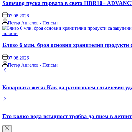
Samsung пуска първата в света HDR10+ ADVANCE
on
07.08.2026
Posted
Петър Ангелов - Пепсън
by
Posted
новини
in
Близо 6 млн. броя основни хранителни продукти 
on
07.08.2026
Posted
Петър Ангелов - Пепсън
by
Коварната жега: Как да разпознаем слънчевия уд
Ето колко вода всъщност трябва да пием в летнит