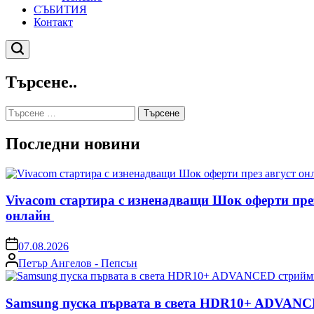
СЪБИТИЯ
Контакт
Търсене
Търсене..
Търсене
за:
Последни новини
Vivacom стартира с изненадващи Шок оферти пре
онлайн
on
07.08.2026
Posted
Петър Ангелов - Пепсън
by
Samsung пуска първата в света HDR10+ ADVANCE