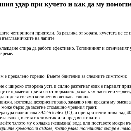
ния удар при кучето и как да му помогн
ите четириноги приятели. За разлика от хората, кучетата не се п
з възглавничките на лапите.
 охлаждане спира да работи ефективно. Топлинният и слънчевият у
авреме.
 им е прекалено горещо. Бъдете бдителни за следните симптоми:
е с широко отворена уста и силно разтегнат език е първият приз
ите променят цвета си от нормално розов към наситено червен, 
да отделя голямо количество лепкава слюнка.
движи, изглежда дезориентирано, замаяно или краката му омеква
може бързо да засегне стомашно-чревния тракт.
атура надвишава 39.5^\circ\text{C}, а при критични нива над 40.
ела сянка, в стая с климатик или пред вентилатор.
ейте тялото му с хладка (чешмяна) вода или поставете мокри къ
ферните кръвоносни съдове, което улавя топлината вътре в тял