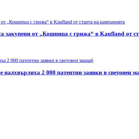
са закупени от „Кошница с грижа“ в Kaufland от с
е надхвърлиха 2 000 патентни заявки в световен 