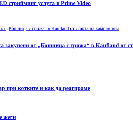
D стрийминг услуга в Prime Video
са закупени от „Кошница с грижа“ в Kaufland от с
ар при котките и как да реагираме
е жеги