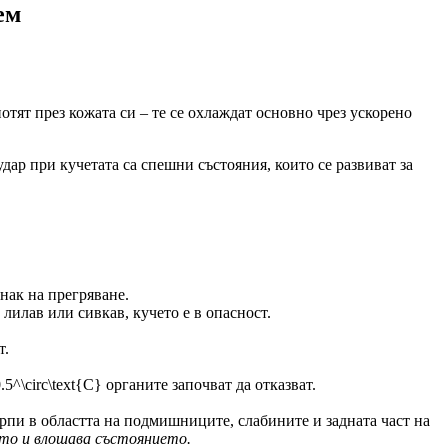
ем
отят през кожата си – те се охлаждат основно чрез ускорено
дар при кучетата са спешни състояния, които се развиват за
нак на прегряване.
лилав или сивкав, кучето е в опасност.
т.
5^\circ\text{C} органите започват да отказват.
рпи в областта на подмишниците, слабините и задната част на
ото и влошава състоянието.