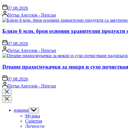
on
07.08.2026
Posted
Петър Ангелов - Пепсън
by
Близо 6 млн. броя основни хранителни продукти 
on
07.08.2026
Posted
Петър Ангелов - Пепсън
by
Dreame прахосмукачки за мокро и сухо почистван
on
07.08.2026
Posted
Петър Ангелов - Пепсън
by
Close
search
новини
Show
sub
Музика
menu
Събития
Личности