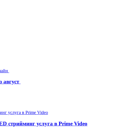
з август
D стрийминг услуга в Prime Video