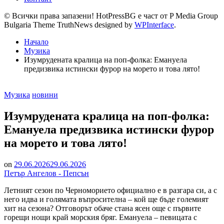
© Всички права запазени! HotPressBG е част от P Media Group
Bulgaria Theme TruthNews designed by
WPInterface
.
Начало
Музика
Изумрудената кралица на поп-фолка: Емануела
предизвика истински фурор на морето и това лято!
Posted
Музика
новини
in
Изумрудената кралица на поп-фолка:
Емануела предизвика истински фурор
на морето и това лято!
on
29.06.2026
29.06.2026
Петър Ангелов - Пепсън
​Летният сезон по Черноморието официално е в разгара си, а с
него идва и голямата въпросителна – кой ще бъде големият
хит на сезона? Отговорът обаче стана ясен още с първите
горещи нощи край морския бряг. Емануела – певицата с