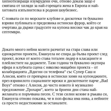
хипнотизиращи изумрудени очи, отново доказа защо е
смятана от хиляди за най-горещата жена в Европа и най-
хитовата изпълнителка в родния шоубизнес.
​С появата си по морските клубове и дискотеки тя буквално
взриви публиката и предизвика истински фурор, който се
очертава да държи градусите на купона високи чак до края на
септември.
Докато много нейни колеги разчитат на стара слава или
еднократни проекти, Емануела не спира да бълва проект след
проект, всеки от които става тотален лидер в класациите и
плейлистите на диджеите. Тази година тя буквално окупира
ефира и клубната сцена с няколко мащабни проекта – от
колаборацията „Вдигни си телефона“ със Супер Саш и
Алисия, която се превърна в истински химн на купонджиите,
през взривилото социалните мрежи и дискотеките парче „Bad
Boys“ отново с Алисия, до чисто новото ѝ музикално
предложение „Трохари“, което за броени дни стана най-
желаната и поръчвана песен. С тези силни козове в ръкава си,
Емануела отново показва, че в поп-фолка има нива, а нейните
са просто недостижими за останалите.