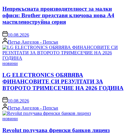
in
Непрекъсната производителност за малки
офиси: Brother представя ключова нова A4
мастиленоструйна серия
on
10.08.2026
Posted
Петър Ангелов - Пепсън
by
Posted
новини
in
LG ELECTRONICS ОБЯВЯВА
ФИНАНСОВИТЕ СИ РЕЗУЛТАТИ ЗА
ВТОРОТО ТРИМЕСЕЧИЕ НА 2026 ГОДИНА
on
10.08.2026
Posted
Петър Ангелов - Пепсън
by
Posted
новини
in
Revolut получава френски банков лиценз