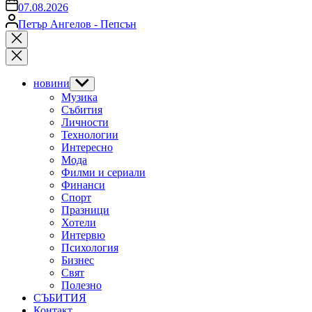
on
07.08.2026
Posted
Петър Ангелов - Пепсън
by
Close
search
новини
Show
sub
Музика
menu
Събития
Личности
Технологии
Интересно
Мода
Филми и сериали
Финанси
Спорт
Празници
Хотели
Интервю
Психология
Бизнес
Свят
Полезно
СЪБИТИЯ
Контакт