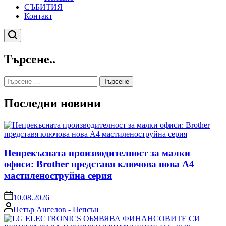
СЪБИТИЯ
Контакт
Търсене
Търсене..
Търсене
за:
Последни новини
Непрекъсната производителност за малки
офиси: Brother представя ключова нова A4
мастиленоструйна серия
on
10.08.2026
Posted
Петър Ангелов - Пепсън
by