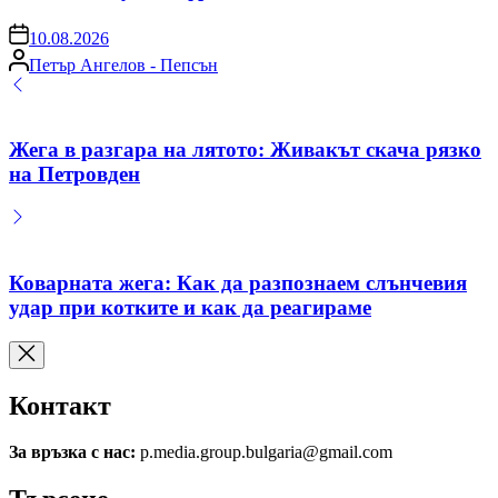
on
10.08.2026
Posted
Петър Ангелов - Пепсън
by
Жега в разгара на лятото: Живакът скача рязко
на Петровден
Коварната жега: Как да разпознаем слънчевия
удар при котките и как да реагираме
Контакт
За връзка с нас:
p.media.group.bulgaria@gmail.com