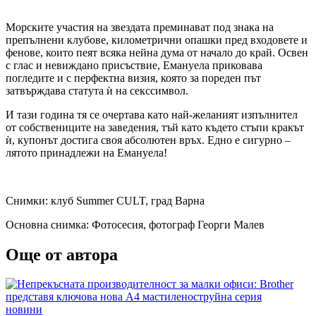
​Морските участия на звездата преминават под знака на
препълнени клубове, километрични опашки пред входовете и
фенове, които пеят всяка нейна дума от начало до край. Освен
с глас и невиждано присъствие, Емануела приковава
погледите и с перфектна визия, която за пореден път
затвърждава статута ѝ на секссимвол.
​И тази година тя се очертава като най-желаният изпълнител
от собствениците на заведения, тъй като където стъпи кракът
ѝ, купонът достига своя абсолютен връх. Едно е сигурно –
лятото принадлежи на Емануела!
Снимки: клуб Summer CULT, град Варна
Основна снимка: Фотосесия, фотограф Георги Малев
Още от автора
Posted
новини