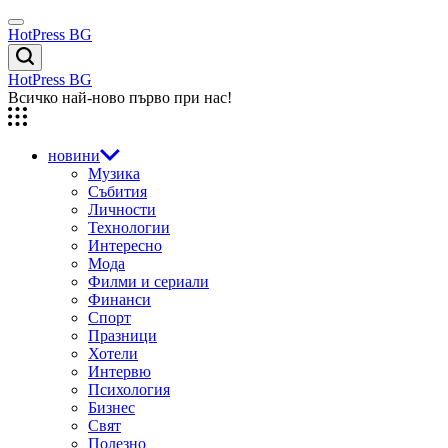
Skip
Menu
to
HotPress BG
content
Търсене
HotPress BG
Всичко най-ново първо при нас!
новини
Музика
Събития
Личности
Технологии
Интересно
Мода
Филми и сериали
Финанси
Спорт
Празници
Хотели
Интервю
Психология
Бизнес
Свят
Полезно