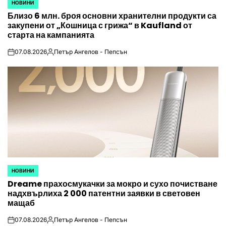
НОВИНИ
POSTED
Близо 6 млн. броя основни хранителни продукти са
IN
закупени от „Кошница с грижа“ в Kaufland от
старта на кампанията
07.08.2026
Петър Ангелов - Пепсън
on
Posted
by
НОВИНИ
POSTED
Dreame прахосмукачки за мокро и сухо почистване
IN
надхвърлиха 2 000 патентни заявки в световен
мащаб
07.08.2026
Петър Ангелов - Пепсън
on
Posted