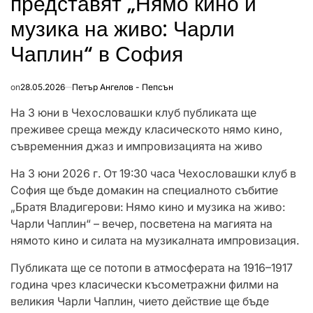
представят „Нямо кино и
музика на живо: Чарли
Чаплин“ в София
on
28.05.2026
Петър Ангелов - Пепсън
На 3 юни в Чехословашки клуб публиката ще
преживее среща между класическото нямо кино,
съвременния джаз и импровизацията на живо
На 3 юни 2026 г. От 19:30 часа Чехословашки клуб в
София ще бъде домакин на специалното събитие
„Братя Владигерови: Нямо кино и музика на живо:
Чарли Чаплин“ – вечер, посветена на магията на
нямото кино и силата на музикалната импровизация.
Публиката ще се потопи в атмосферата на 1916–1917
година чрез класически късометражни филми на
великия Чарли Чаплин, чието действие ще бъде