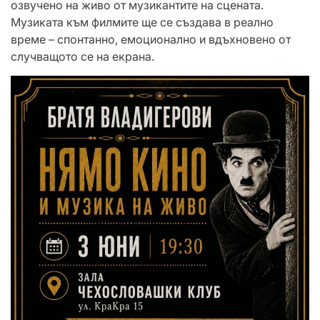
озвучено на живо от музикантите на сцената.
Музиката към филмите ще се създава в реално
време – спонтанно, емоционално и вдъхновено от
случващото се на екрана.