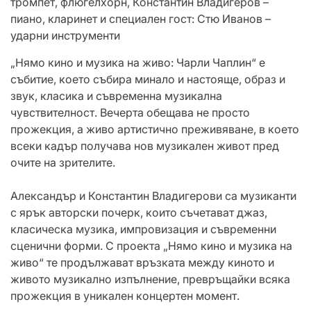
тромпет, флюгелхорн, Константин Владигеров –
пиано, кларинет и специален гост: Стю Иванов –
ударни инструменти
„Нямо кино и музика на живо: Чарли Чаплин“ е
събитие, което събира минало и настояще, образ и
звук, класика и съвременна музикална
чувствителност. Вечерта обещава не просто
прожекция, а живо артистично преживяване, в което
всеки кадър получава нов музикален живот пред
очите на зрителите.
Александър и Константин Владигерови са музиканти
с ярък авторски почерк, които съчетават джаз,
класическа музика, импровизация и съвременни
сценични форми. С проекта „Нямо кино и музика на
живо“ те продължават връзката между киното и
живото музикално изпълнение, превръщайки всяка
прожекция в уникален концертен момент.