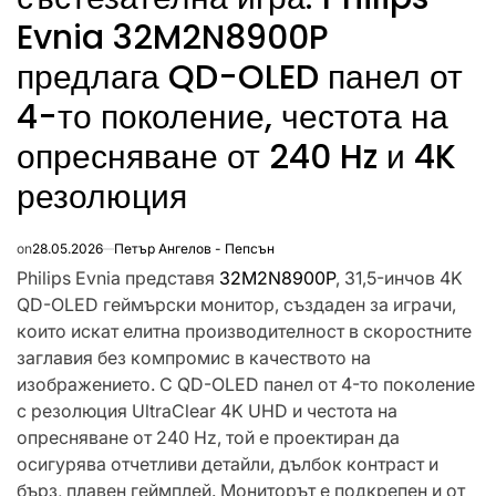
Evnia 32M2N8900P
предлага QD-OLED панел от
4-то поколение, честота на
опресняване от 240 Hz и 4K
резолюция
on
28.05.2026
Петър Ангелов - Пепсън
Philips Evnia представя
32M2N8900P
, 31,5-инчов 4K
QD-OLED геймърски монитор, създаден за играчи,
които искат елитна производителност в скоростните
заглавия без компромис в качеството на
изображението. С QD-OLED панел от 4-то поколение
с резолюция UltraClear 4K UHD и честота на
опресняване от 240 Hz, той е проектиран да
осигурява отчетливи детайли, дълбок контраст и
бърз, плавен геймплей. Мониторът е подкрепен и от