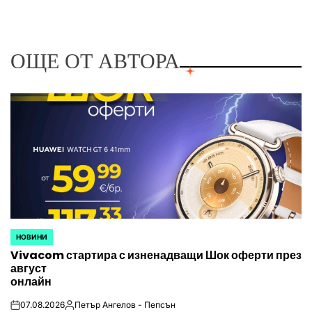
ОЩЕ ОТ АВТОРА
НОВИНИ
POSTED
Vivacom стартира с изненадващи Шок оферти през
IN
август
онлайн
07.08.2026
Петър Ангелов - Пепсън
on
Posted