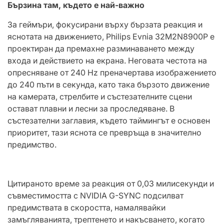
Бързина там, където е най-важно
За геймъри, фокусирани върху бързата реакция и
яснотата на движението, Philips Evnia 32M2N8900P е
проектиран да премахне разминаването между
входа и действието на екрана. Неговата честота на
опресняване от 240 Hz преначертава изображението
до 240 пъти в секунда, като така бързото движение
на камерата, стрелбите и състезателните сцени
остават плавни и лесни за проследяване. В
състезателни заглавия, където таймингът е основен
приоритет, тази яснота се превръща в значително
предимство.
Цитираното време за реакция от 0,03 милисекунди и
съвместимостта с NVIDIA G-SYNC подсилват
предимствата в скоростта, намалявайки
замъгляванията, трептенето и накъсването, когато