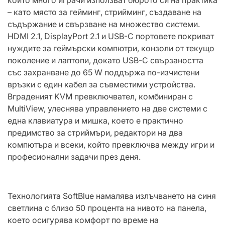
който много играчи използват бюрото си на практика
– като място за гейминг, стрийминг, създаване на
съдържание и свързване на множество системи.
HDMI 2.1, DisplayPort 2.1 и USB-C портовете покриват
нуждите за геймърски компютри, конзоли от текущо
поколение и лаптопи, докато USB-C свързаността
със захранване до 65 W поддържа по-изчистени
връзки с един кабел за съвместими устройства.
Вграденият KVM превключвател, комбиниран с
MultiView, улеснява управлението на две системи с
една клавиатура и мишка, което е практично
предимство за стриймъри, редактори на два
компютъра и всеки, който превключва между игри и
професионални задачи през деня.
Технологията SoftBlue намалява излъчването на синя
светлина с близо 50 процента на нивото на панела,
което осигурява комфорт по време на