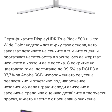
Сертификатите DisplayHDR True Black 500 и Ultra
Wide Color надграждат върху тази основа, като
запазват детайлите на сенките в тъмните сцени и
обогатяват наситеността в ярките, без да жертват
нюансите в която и да е посока. С покритие на
цветовата гама, достигащо до 99,5% за DCI P3 и
97,7% за Adobe RGB, изображението се усеща
реалистично и отчетливо под напрежение,
независимо дали играчът следи движение в
засенчена среда или оценява детайлите в творчески
проект, където цветът е от решаващо значение.