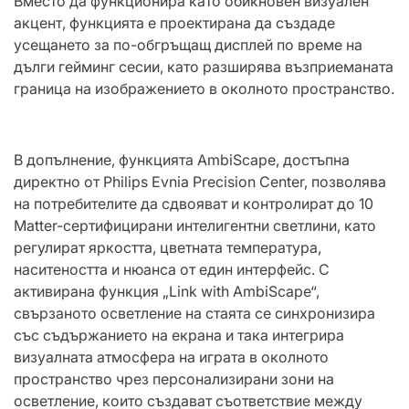
Вместо да функционира като обикновен визуален
акцент, функцията е проектирана да създаде
усещането за по-обгръщащ дисплей по време на
дълги гейминг сесии, като разширява възприеманата
граница на изображението в околното пространство.
В допълнение, функцията AmbiScape, достъпна
директно от Philips Evnia Precision Center, позволява
на потребителите да сдвояват и контролират до 10
Matter-сертифицирани интелигентни светлини, като
регулират яркостта, цветната температура,
наситеността и нюанса от един интерфейс. С
активирана функция „Link with AmbiScape“,
свързаното осветление на стаята се синхронизира
със съдържанието на екрана и така интегрира
визуалната атмосфера на играта в околното
пространство чрез персонализирани зони на
осветление, които създават съответствие между