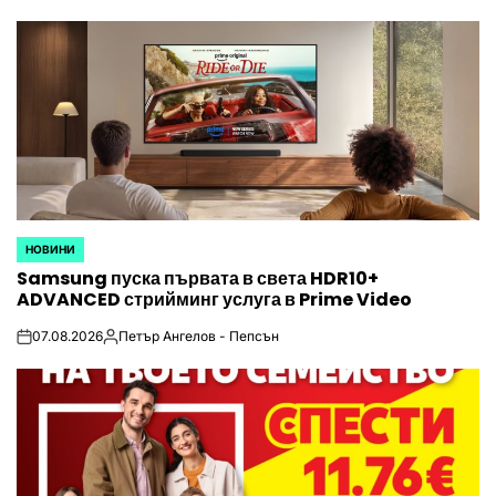
by
НОВИНИ
POSTED
Samsung пуска първата в света HDR10+
IN
ADVANCED стрийминг услуга в Prime Video
07.08.2026
Петър Ангелов - Пепсън
on
Posted
by