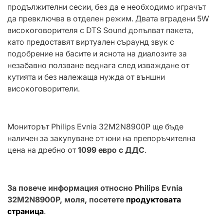
продължителни сесии, без да е необходимо играчът
да превключва в отделен режим. Двата вградени 5W
високоговорителя с DTS Sound допълват пакета,
като предоставят виртуален съраунд звук с
подобрение на басите и яснота на диалозите за
незабавно ползване веднага след изваждане от
кутията и без належаща нужда от външни
високоговорители.
Мониторът Philips Evnia 32M2N8900P ще бъде
наличен за закупуване от юни на препоръчителна
цена на дребно от
1099 евро с ДДС
.
За повече информация относно Philips Evnia
32M2N8900P, моля, посетете
продуктовата
страница
.