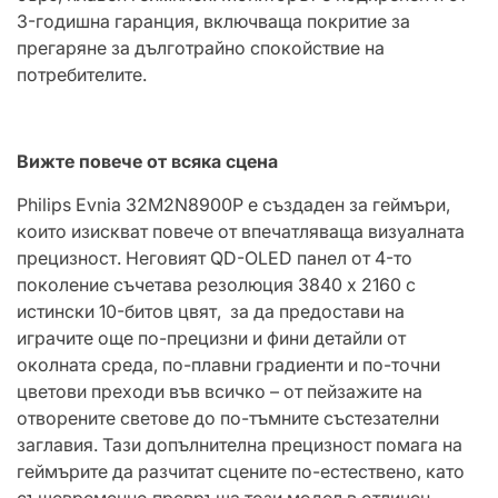
3-годишна гаранция, включваща покритие за
прегаряне за дълготрайно спокойствие на
потребителите.
Вижте повече от всяка сцена
Philips Evnia 32M2N8900P е създаден за геймъри,
които изискват повече от впечатляваща визуалната
прецизност. Неговият QD-OLED панел от 4-то
поколение съчетава резолюция 3840 x 2160 с
истински 10-битов цвят, за да предостави на
играчите още по-прецизни и фини детайли от
околната среда, по-плавни градиенти и по-точни
цветови преходи във всичко – от пейзажите на
отворените светове до по-тъмните състезателни
заглавия. Тази допълнителна прецизност помага на
геймърите да разчитат сцените по-естествено, като