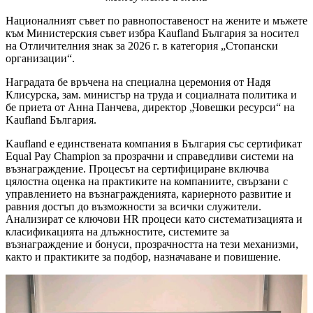
Националният съвет по равнопоставеност на жените и мъжете
към Министерския съвет избра Kaufland България за носител
на Отличителния знак за 2026 г. в категория „Стопански
организации“.
Наградата бе връчена на специална церемония от Надя
Клисурска, зам. министър на труда и социалната политика и
бе приета от Анна Панчева, директор „Човешки ресурси“ на
Kaufland България.
Kaufland е единствената компания в България със сертификат
Equal Pay Champion за прозрачни и справедливи системи на
възнаграждение. Процесът на сертифициране включва
цялостна оценка на практиките на компаниите, свързани с
управлението на възнагражденията, кариерното развитие и
равния достъп до възможности за всички служители.
Анализират се ключови HR процеси като систематизацията и
класификацията на длъжностите, системите за
възнаграждение и бонуси, прозрачността на тези механизми,
както и практиките за подбор, назначаване и повишение.