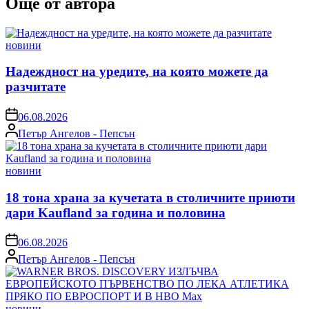
Още от автора
Posted
новини
in
Надеждност на уредите, на която можете да
разчитате
on
06.08.2026
Posted
Петър Ангелов - Пепсън
by
Posted
новини
in
18 тона храна за кучетата в столичните приюти
дари Kaufland за година и половина
on
06.08.2026
Posted
Петър Ангелов - Пепсън
by
Posted
новини