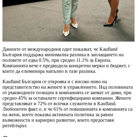
Данните от международния одит показват, че Kaufland
България поддържа минимална разлика в заплащането на
половете от едва 0.5%, при средно 11.1% за Европа.
Компанията вече е предвидила конкретни мерки и бюджет, с
които да елиминира напълно и тази разлика.
Kaufland България се откроява и с високо ниво на
представителство на жените в управлението. Над половината
от ръководните позиции в компанията се заемат от дами, при
средно 45% за останалите сертифицирани компании. Жените
представляват и 72% от всички служители в Kaufland.
Любопитен факт е, и че 61% от повишенията в компанията са
на жени, което показва активната политика за равни
възможности и кариерно развитие, които предоставя
ритейлърът.