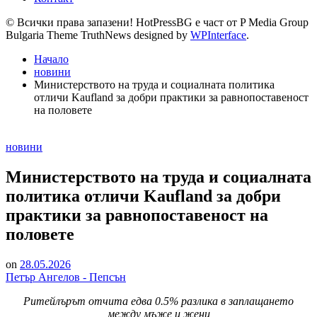
© Всички права запазени! HotPressBG е част от P Media Group
Bulgaria Theme TruthNews designed by
WPInterface
.
Начало
новини
Министерството на труда и социалната политика
отличи Kaufland за добри практики за равнопоставеност
на половете
Posted
новини
in
Министерството на труда и социалната
политика отличи Kaufland за добри
практики за равнопоставеност на
половете
on
28.05.2026
Петър Ангелов - Пепсън
Ритейлърът отчита едва 0.5% разлика в заплащането
между мъже и жени