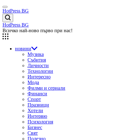
Skip
Menu
to
HotPress BG
content
Търсене
HotPress BG
Всичко най-ново първо при нас!
новини
Музика
Събития
Личности
Технологии
Интересно
Мода
Филми и сериали
Финанси
Спорт
Празници
Хотели
Интервю
Психология
Бизнес
Свят
Полезно