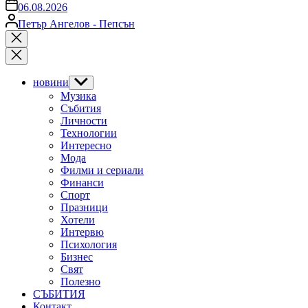
on
06.08.2026
Posted
Петър Ангелов - Пепсън
by
Close
search
новини
Show
sub
Музика
menu
Събития
Личности
Технологии
Интересно
Мода
Филми и сериали
Финанси
Спорт
Празници
Хотели
Интервю
Психология
Бизнес
Свят
Полезно
СЪБИТИЯ
Контакт