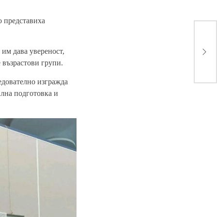
 представиха
Mon
още
 им дава увереност,
заб
е възрастови групи.
ледователно изгражда
илна подготовка и