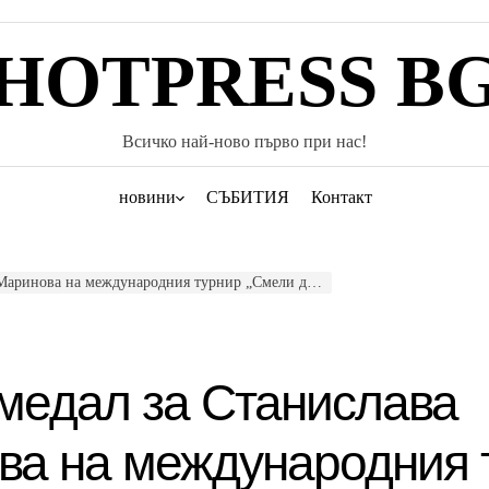
HOTPRESS B
Всичко най-ново първо при нас!
новини
СЪБИТИЯ
Контакт
ова на международния турнир „Смели делфини“ в Пловдив
медал за Станислава
ва на международния 