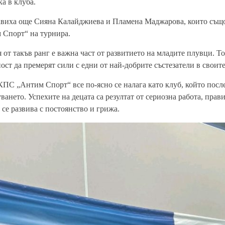
а в клуба.
виха още Сияна Калайджиева и Пламена Маджарова, които също
Спорт“ на турнира.
 от такъв ранг е важна част от развитието на младите плувци. То
ост да премерят сили с едни от най-добрите състезатели в своит
 КПС „Антим Спорт“ все по-ясно се налага като клуб, който пос
ането. Успехите на децата са резултат от сериозна работа, прав
т се развива с постоянство и грижа.