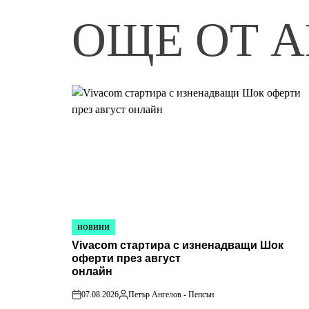
ОЩЕ ОТ А
НОВИНИ
POSTED
Vivacom стартира с изненадващи Шок
IN
оферти през август
онлайн
07.08.2026
Петър Ангелов - Пепсън
on
Posted