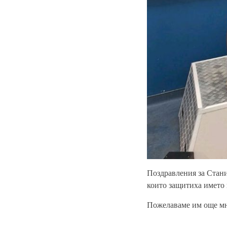
Поздравления за Стани
които защитиха името 
Пожелаваме им още мн