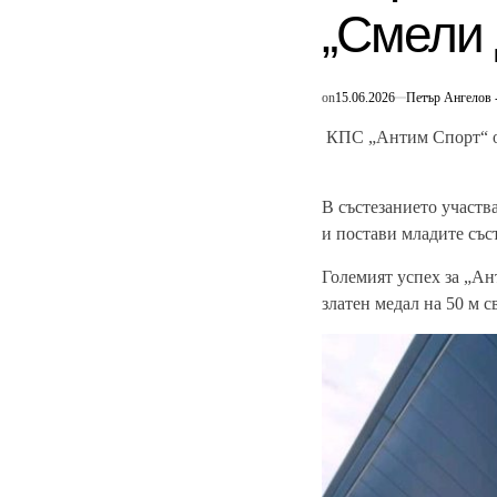
„Смели
on
15.06.2026
Петър Ангелов 
КПС „Антим Спорт“ от
В състезанието участв
и постави младите със
Големият успех за „Ан
златен медал на 50 м с