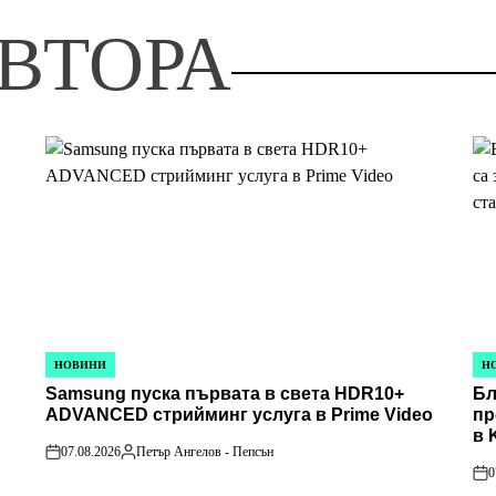
ВТОРА
НОВИНИ
Н
POSTED
PO
Samsung пуска първата в света HDR10+
Бл
IN
IN
ADVANCED стрийминг услуга в Prime Video
пр
в 
07.08.2026
Петър Ангелов - Пепсън
on
Posted
0
by
on