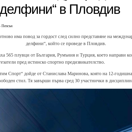
 делфини“ в Пловдив
- Пепсън
ново има повод за гордост след силно представяне на междун
делфини“, който се проведе в Пловдив.
аха 565 плувци от България, Румъния и Турция, което направи к
тезатели пред истинско спортно предизвикателство.
тим Спорт“ дойде от Станислава Маринова, която на 12-годишна
вободен стил. Тя завърши първа сред 30 участнички в дисциплина