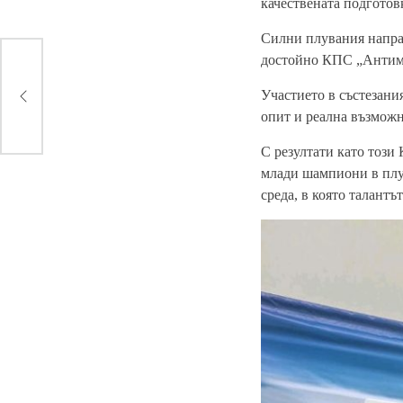
качествената подготовк
Силни плувания напра
достойно КПС „Антим 
зния
Участието в състезания
опит и реална възможн
С резултати като този
млади шампиони в плув
среда, в която талантъ