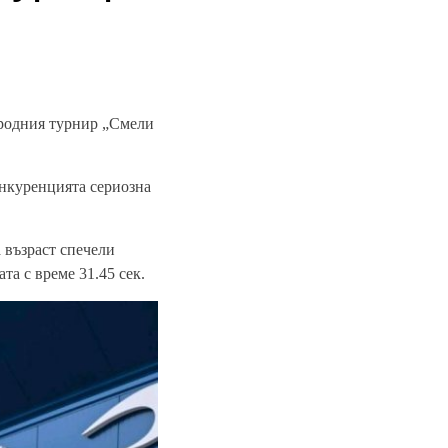
ародния турнир „Смели
онкуренцията сериозна
 възраст спечели
та с време 31.45 сек.