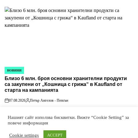
on
Posted
by
НОВИНИ
POSTED
Близо 6 млн. броя основни хранителни продукти
IN
са закупени от „Кошница с грижа“ в Kaufland от
старта на кампанията
07.08.2026
Петър Ангелов - Пепсън
on
Posted
by
Нашият сайт използва бисквитки. Вижте “Cookie Setting” за
повече информация
© Всички права запазени! HotPressBG е част от P Media
Cookie settings
ACCEPT