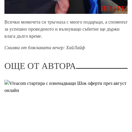
Всички момичета си тръгнаха с много подаръци, а споменът
за успешно проведеното и вълнуващо събитие ще държи
влага дълго време.
Снимки от бляскавата вечер: ХайЛайф
ОЩЕ ОТ АВТОРА