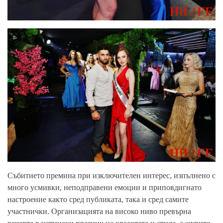
Събитието премина при изключителен интерес, изпълнено с
много усмивки, неподправени емоции и приповдигнато
настроение както сред публиката, така и сред самите
участнички. Организацията на високо ниво превърна