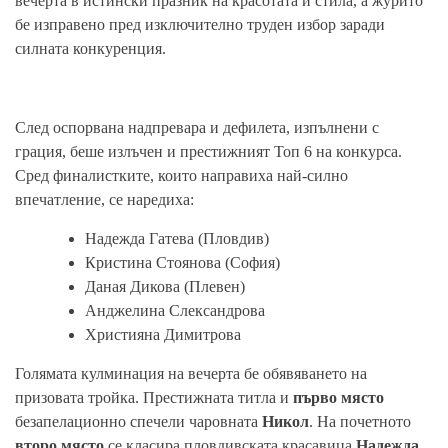
вечерта в истински празник на красотата и стила, а журито
бе изправено пред изключително труден избор заради
силната конкуренция.
След оспорвана надпревара и дефилета, изпълнени с
грация, беше излъчен и престижният Топ 6 на конкурса.
Сред финалистките, които направиха най-силно
впечатление, се наредиха:
Надежда Гатева (Пловдив)
Кристина Стоянова (София)
Даная Дикова (Плевен)
Анджелина Слександрова
Християна Димитрова
Голямата кулминация на вечерта бе обявяването на
призовата тройка. Престижната титла и
първо място
безапелационно спечели чаровната
Никол
. На почетното
второ място
се класира пловдивската красавица
Надежда