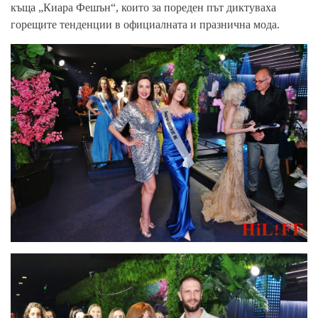
къща „Киара Фешън“, които за пореден път диктуваха
горещите тенденции в официалната и празнична мода.