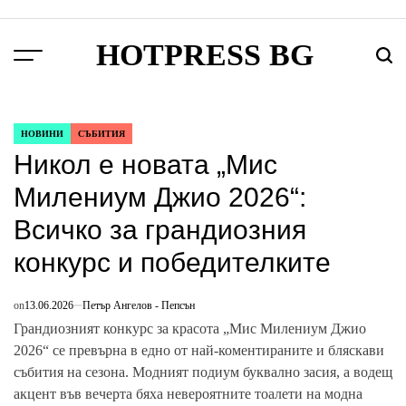
Skip
to
HOTPRESS BG
content
Menu
Търс
НОВИНИ
СЪБИТИЯ
POSTED
Никол е новата „Мис
IN
Милениум Джио 2026“:
Всичко за грандиозния
конкурс и победителките
on
13.06.2026
Петър Ангелов - Пепсън
Грандиозният конкурс за красота „Мис Милениум Джио
2026“ се превърна в едно от най-коментираните и бляскави
събития на сезона. Модният подиум буквално засия, а водещ
акцент във вечерта бяха невероятните тоалети на модна