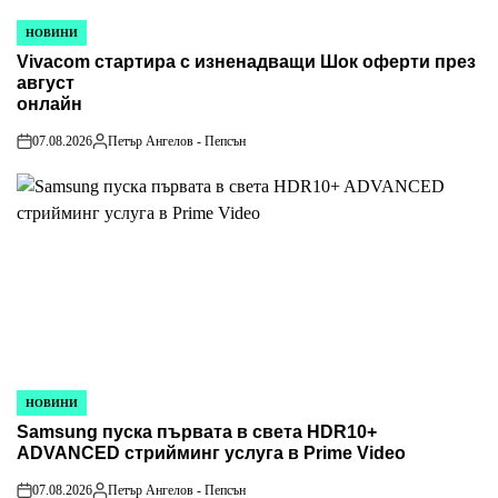
НОВИНИ
POSTED
Vivacom стартира с изненадващи Шок оферти през
IN
август
онлайн
07.08.2026
Петър Ангелов - Пепсън
on
Posted
by
НОВИНИ
POSTED
Samsung пуска първата в света HDR10+
IN
ADVANCED стрийминг услуга в Prime Video
07.08.2026
Петър Ангелов - Пепсън