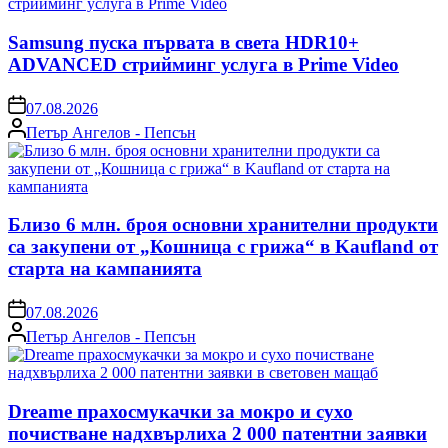
Samsung пуска първата в света HDR10+
ADVANCED стрийминг услуга в Prime Video
on
07.08.2026
Posted
Петър Ангелов - Пепсън
by
Близо 6 млн. броя основни хранителни продукти
са закупени от „Кошница с грижа“ в Kaufland от
старта на кампанията
on
07.08.2026
Posted
Петър Ангелов - Пепсън
by
Dreame прахосмукачки за мокро и сухо
почистване надхвърлиха 2 000 патентни заявки