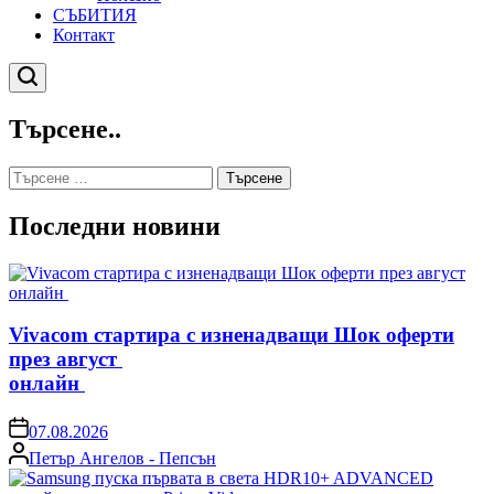
СЪБИТИЯ
Контакт
Търсене
Търсене..
Търсене
за:
Последни новини
Vivacom стартира с изненадващи Шок оферти
през август
онлайн
on
07.08.2026
Posted
Петър Ангелов - Пепсън
by