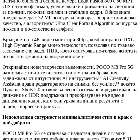
напълно обновена основна камера Light Fusion 800 с 50 MP и
OIS на ниво флагман, увеличавайки приемането на светлина
за по-ясни, по-живи снимки и стабилни кадри. Обновената
предна камера с 32 MP осигурява видеоразговори с по-високо
качество, а алгоритъмът Ultra-Clear Portrait Algorithm осигурява
по-ясни и по-естествени селфита.
Връщането на 4K видеозапис при 30fps, комбинирано с DXG
High-Dynamic Range видео технология, позволява по-гъвкаво
заснемане с вграден HDR, което осигурява по-голяма яснота и
по-богати детайли на видеоклиповете.
Откривайки нови творчески възможности, POCO M8 Pro 5G
разполага с по-интелигентна система за изображения,
задвижвана от интуитивни AI инструменти.¹⁴ AI Creativity
Assistant прави редактирането на снимки без усилие,¹⁴ докато
Dynamic Shots 2.0 позволява лесно заснемане и редактиране на
движение с HDR поддръжка и преобразуване на видео в
динамични кадри, като осигурява изпипани резултати с
игрив, творчески привкус.
Непоклатима сигурност и минималистичен стил в крак с
най-доброто
POCO M8 Pro 5G се отличава с изчистен дизайн с гладки
четирикратно извити ръбове и плаващ декор. Неговият 8,31