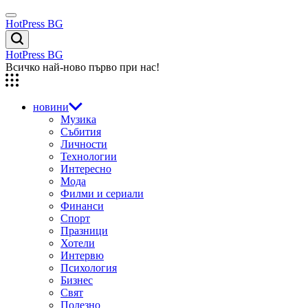
Skip
Menu
to
HotPress BG
content
Търсене
HotPress BG
Всичко най-ново първо при нас!
новини
Музика
Събития
Личности
Технологии
Интересно
Мода
Филми и сериали
Финанси
Спорт
Празници
Хотели
Интервю
Психология
Бизнес
Свят
Полезно