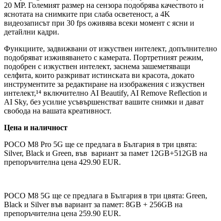
20 MP. Големият размер на сензора подобрява качеството и
яснотата на снимките при слаба осветеност, а 4K
видеозаписът при 30 fps оживява всеки момент с ясни и
детайлни кадри.
Функциите, задвижвани от изкуствен интелект, допълнително
подобряват изживяването с камерата. Портретният режим,
подобрен с изкуствен интелект, заснема зашеметяващи
селфита, които разкриват истинската ви красота, докато
инструментите за редактиране на изображения с изкуствен
интелект,¹⁴ включително AI Beautify, AI Remove Reflection и
AI Sky, без усилие усъвършенстват вашите снимки и дават
свобода на вашата креативност.
Цена и наличност
POCO M8 Pro 5G ще се предлага в България в три цвята:
Silver, Black и Green, във вариант за памет 12GB+512GB на
препоръчителна цена 429.90 EUR.
POCO M8 5G ще се предлага в България в три цвята: Green,
Black и Silver във вариант за памет: 8GB + 256GB на
препоръчителна цена 259.90 EUR.