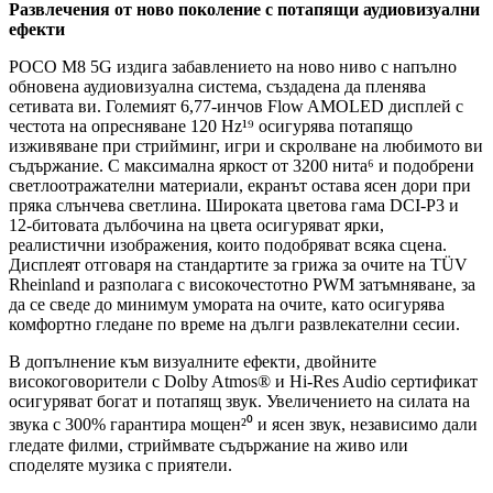
Развлечения от ново поколение с потапящи аудиовизуални
ефекти
POCO M8 5G издига забавлението на ново ниво с напълно
обновена аудиовизуална система, създадена да пленява
сетивата ви. Големият 6,77-инчов Flow AMOLED дисплей с
честота на опресняване 120 Hz¹⁹ осигурява потапящо
изживяване при стрийминг, игри и скролване на любимото ви
съдържание. С максимална яркост от 3200 нита⁶ и подобрени
светлоотражателни материали, екранът остава ясен дори при
пряка слънчева светлина. Широката цветова гама DCI-P3 и
12-битовата дълбочина на цвета осигуряват ярки,
реалистични изображения, които подобряват всяка сцена.
Дисплеят отговаря на стандартите за грижа за очите на TÜV
Rheinland и разполага с високочестотно PWM затъмняване, за
да се сведе до минимум умората на очите, като осигурява
комфортно гледане по време на дълги развлекателни сесии.
В допълнение към визуалните ефекти, двойните
високоговорители с Dolby Atmos® и Hi-Res Audio сертификат
осигуряват богат и потапящ звук. Увеличението на силата на
звука с 300% гарантира мощен²⁰ и ясен звук, независимо дали
гледате филми, стриймвате съдържание на живо или
споделяте музика с приятели.