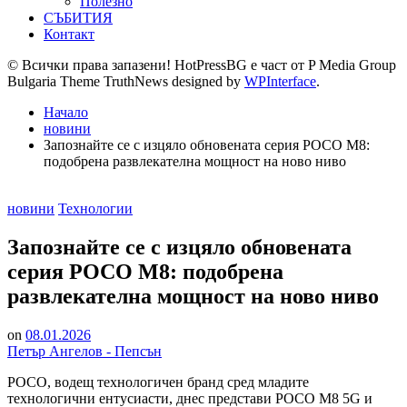
Полезно
СЪБИТИЯ
Контакт
© Всички права запазени! HotPressBG е част от P Media Group
Bulgaria Theme TruthNews designed by
WPInterface
.
Начало
новини
Запознайте се с изцяло обновената серия POCO M8:
подобрена развлекателна мощност на ново ниво
Posted
новини
Технологии
in
Запознайте се с изцяло обновената
серия POCO M8: подобрена
развлекателна мощност на ново ниво
on
08.01.2026
Петър Ангелов - Пепсън
POCO, водещ технологичен бранд сред младите
технологични ентусиасти, днес представи POCO M8 5G и