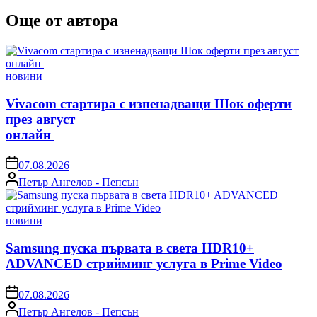
Още от автора
Posted
новини
in
Vivacom стартира с изненадващи Шок оферти
през август
онлайн
on
07.08.2026
Posted
Петър Ангелов - Пепсън
by
Posted
новини
in
Samsung пуска първата в света HDR10+
ADVANCED стрийминг услуга в Prime Video
on
07.08.2026
Posted
Петър Ангелов - Пепсън