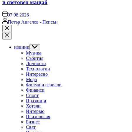
в световен мащаб
on
07.08.2026
Posted
Петър Ангелов - Пепсън
by
Close
search
новини
Show
sub
Музика
menu
Събития
Личности
Технологии
Интересно
Мода
Филми и сериали
Финанси
Спорт
Празници
Хотели
Интервю
Психология
Бизнес
Свят