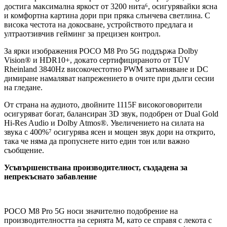
достига максимална яркост от 3200 нита⁶, осигурявайки ясна
и комфортна картина дори при пряка слънчева светлина. С
висока честота на докосване, устройството предлага и
ултраотзивчив гейминг за прецизен контрол.
За ярки изображения POCO M8 Pro 5G поддържа Dolby
Vision® и HDR10+, докато сертифицираното от TÜV
Rheinland 3840Hz високочестотно PWM затъмняване и DC
димиране намаляват напрежението в очите при дълги сесии
на гледане.
От страна на аудиото, двойните 1115F високоговорители
осигуряват богат, балансиран 3D звук, подобрен от Dual Gold
Hi-Res Audio и Dolby Atmos®. Увеличението на силата на
звука с 400%⁷ осигурява ясен и мощен звук дори на открито,
така че няма да пропуснете нито един тон или важно
съобщение.
Усъвършенствана производителност, създадена за
непрекъснато забавление
POCO M8 Pro 5G носи значително подобрение на
производителността на серията M, като се справя с лекота с