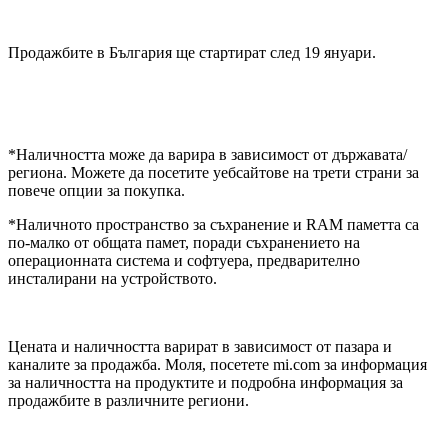
Продажбите в България ще стартират след 19 януари.
*Наличността може да варира в зависимост от държавата/
региона. Можете да посетите уебсайтове на трети страни за
повече опции за покупка.
*Наличното пространство за съхранение и RAM паметта са
по-малко от общата памет, поради съхранението на
операционната система и софтуера, предварително
инсталирани на устройството.
Цената и наличността варират в зависимост от пазара и
каналите за продажба. Моля, посетете mi.com за информация
за наличността на продуктите и подробна информация за
продажбите в различните региони.