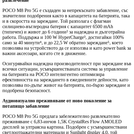
развлечение
POCO M8 Pro 5G е създаден за непрекъснато забавление, със
значителни подобрения както в капацитета на батерията, така
и в скоростта на зареждане. Той разполага с флагман
силициево-въглеродна батерия с капацитет 6500 mAh
(типичен) и живот до 6 години² за надеждна и дълготрайна
работа. Поддържа и 100 W HyperCharge³, достигайки 100%
само за 40 минути⁴, и до 22,5 W обратно зареждане⁵, което
позволява на устройството да се използва и като power bank за
важни аксесоари, когато сте в движение.
Осигурявайки надеждна производителност при зареждане във
всички ситуации, усъвършенстваната система за управление
на батерията на POCO интелигентно оптимизира
ефективността на зареждането в ежедневните дейности, като
позволява по-дълъг живот на батерията, по-бързо зареждане и
подобрена безопасност.
Аудиовизуално преживяване от ново поколение за
потапящо забавление
POCO M8 Pro 5G предлага забележително развлекателно
преживяване с 6,83-инчов 1,5K CrystalRes Flow AMOLED
дисплей за ултраясна картина. Подобрен с усъвършенствани
светлоотражателни материали и Sunlight display 4.0, той