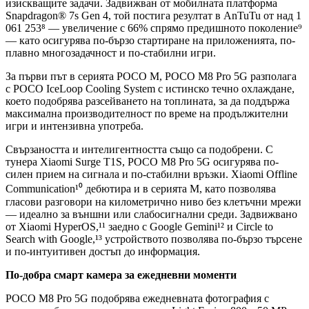
изискващите задачи. Задвижван от мобилната платформа
Snapdragon® 7s Gen 4, той постига резултат в AnTuTu от над 1
061 253⁸ — увеличение с 66% спрямо предишното поколение⁹
— като осигурява по-бързо стартиране на приложенията, по-
плавно многозадачност и по-стабилни игри.
За първи път в серията POCO M, POCO M8 Pro 5G разполага
с POCO IceLoop Cooling System с истинско течно охлаждане,
което подобрява разсейването на топлината, за да поддържа
максимална производителност по време на продължителни
игри и интензивна употреба.
Свързаността и интелигентността също са подобрени. С
тунера Xiaomi Surge T1S, POCO M8 Pro 5G осигурява по-
силен прием на сигнала и по-стабилни връзки. Xiaomi Offline
Communication¹⁰ дебютира и в серията M, като позволява
гласови разговори на километрично ниво без клетъчни мрежи
— идеално за външни или слабосигнални среди. Задвижвано
от Xiaomi HyperOS,¹¹ заедно с Google Gemini¹² и Circle to
Search with Google,¹³ устройството позволява по-бързо търсене
и по-интуитивен достъп до информация.
По-добра смарт камера за ежедневни моменти
POCO M8 Pro 5G подобрява ежедневната фотография с