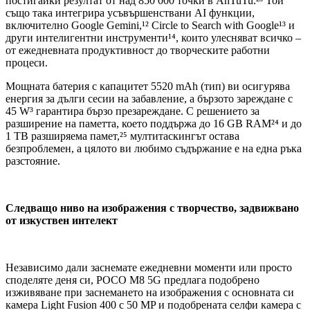
постигайки резултат от над 850 000 точки в AnTuTu.²³ Той
също така интегрира усъвършенствани AI функции,
включително Google Gemini,¹² Circle to Search with Google¹³ и
други интелигентни инструменти¹⁴, които улесняват всичко –
от ежедневната продуктивност до творческите работни
процеси.
Мощната батерия с капацитет 5520 mAh (тип) ви осигурява
енергия за дълги сесии на забавление, а бързото зареждане с
45 W³ гарантира бързо презареждане. С решението за
разширение на паметта, което поддържа до 16 GB RAM²⁴ и до
1 TB разширяема памет,²⁵ мултитаскингът остава
безпроблемен, а цялото ви любимо съдържание е на една ръка
разстояние.
Следващо ниво на изображения с творчество, задвижвано
от изкуствен интелект
Независимо дали заснемате ежедневни моменти или просто
споделяте деня си, POCO M8 5G предлага подобрено
изживяване при заснемането на изображения с основната си
камера Light Fusion 400 с 50 MP и подобрената селфи камера с