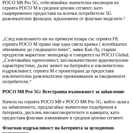
POCO M8 Pro 5G, отбелязвайки значителна еволюция на
серията POCO M в средния ценови сегмент, като
същевременно предоставя на всички потребители 5G
развлекателни функции, вдъхновени от флагман моделите.¹
„След навлизането ни на премиум пазара със серията F8,
серията POCO M прави още една смела крачка с всеобхватно
обновяване до следващото ниво“, заяви Кан Лу, старши
продуктов маркетинг мениджър и говорител на POCO Global.
„Съчетавайки преносимост, висококачествени аудиовизуални
характеристики, дълъг живот на батерията и изключителна
издръжливост, серията M е проектирана да предоставя
изключителни развлекателни преживявания за ежедневните
потребители.“
POCO M8 Pro 5G: Всестранна възможност за забавление
Начело на серията POCO M8 е POCO M8 Pro 5G, който залага
на забавлението, предлагайки значителни подобрения в
батерията, дисплея, високоговорителите и камерата, като
предоставя флагман изживяване в средния ценови сегмент.
Флагман издръжливост на батерията за целодневно