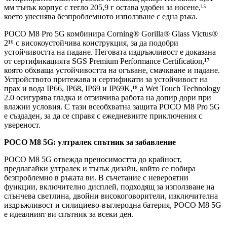
мм тънък корпус с тегло 205,9 г остава удобен за носене,¹⁵
което улеснява безпроблемното използване с една ръка.
POCO M8 Pro 5G комбинира Corning® Gorilla® Glass Victus®
2¹⁶ с високоустойчива конструкция, за да подобри
устойчивостта на падане. Неговата издръжливост е доказана
от сертификацията SGS Premium Performance Certification,¹⁷
която обхваща устойчивостта на огъване, смачкване и падане.
Устройството притежава и сертификати за устойчивост на
прах и вода IP66, IP68, IP69 и IP69K,¹⁸ а Wet Touch Technology
2.0 осигурява гладка и отзивчива работа на допир дори при
влажни условия. С тази всеобхватна защита POCO M8 Pro 5G
е създаден, за да се справя с ежедневните приключения с
увереност.
POCO M8 5G: ултралек спътник за забавление
POCO M8 5G отвежда преносимостта до крайност,
предлагайки ултралек и тънък дизайн, който се побира
безпроблемно в ръката ви. В съчетание с невероятни
функции, включително дисплей, подходящ за използване на
слънчева светлина, двойни високоговорители, изключителна
издръжливост и силициево-въглеродна батерия, POCO M8 5G
е идеалният ви спътник за всеки ден.