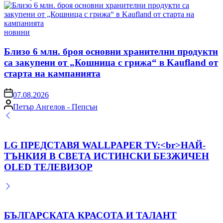
by
Posted
новини
in
Близо 6 млн. броя основни хранителни продукти
са закупени от „Кошница с грижа“ в Kaufland от
старта на кампанията
on
07.08.2026
Posted
Петър Ангелов - Пепсън
by
LG ПРЕДСТАВЯ WALLPAPER TV: <br>НАЙ-
ТЪНКИЯ В СВЕТА ИСТИНСКИ БЕЗЖИЧЕН
OLED ТЕЛЕВИЗОР
БЪЛГАРСКАТА КРАСОТА И ТАЛАНТ