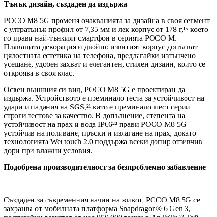
Тънък дизайн, създаден да издържа
POCO M8 5G променя очакванията за дизайна в своя сегмент
с ултратънък профил от 7,35 мм и лек корпус от 178 г,¹⁵ което
го прави най-тънкият смартфон в серията POCO M.
Плаващата декорация и двойно извитият корпус допълват
цялостната естетика на телефона, предлагайки изтънчено
усещане, удобен захват и елегантен, стилен дизайн, който се
откроява в своя клас.
Освен външния си вид, POCO M8 5G е проектиран да
издържа. Устройството е преминало теста за устойчивост на
удари и падания на SGS,²¹ като е преминало шест серии
строги тестове за качество. В допълнение, степента на
устойчивост на прах и вода IP66²² прави POCO M8 5G
устойчив на поливане, пръски и излагане на прах, докато
технологията Wet touch 2.0 поддържа всеки допир отзивчив
дори при влажни условия.
Подобрена производителност за безпроблемно забавление
Създаден за съвременния начин на живот, POCO M8 5G се
захранва от мобилната платформа Snapdragon® 6 Gen 3,