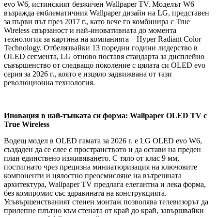
evo W6, истинският безжичен Wallpaper TV. Моделът W6
възражда емблематичния Wallpaper дизайн на LG, представен
за първи път през 2017 г., като вече го комбинира с True
Wireless свързаност и най-иновативната до момента
технология за картина на компанията – Hyper Radiant Color
Technology. Отбелязвайки 13 поредни години лидерство в
OLED сегмента, LG отново поставя стандарта за дисплейно
съвършенство от следващо поколение с цялата си OLED evo
серия за 2026 г., която е изцяло задвижвана от тази
революционна технология.
Иновация в най-тънката си форма: Wallpaper OLED TV с
True Wireless
Водещ модел в OLED гамата за 2026 г. е LG OLED evo W6,
създаден да се слее с пространството и да остави на преден
план единствено изживяването. С тяло от клас 9 мм,
постигнато чрез прецизна миниатюризация на ключовите
компоненти и цялостно преосмисляне на вътрешната
архитектура, Wallpaper TV предлага елегантна и лека форма,
без компромис със здравината на конструкцията.
Усъвършенстваният стенен монтаж позволява телевизорът да
прилепне плътно към стената от край до край, завършвайки