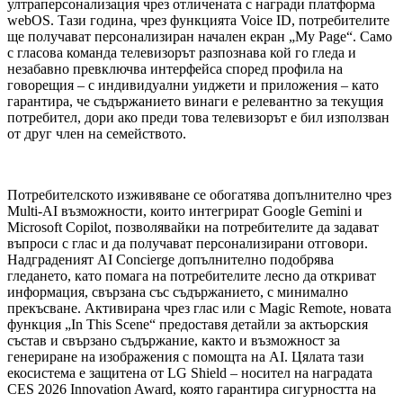
ултраперсонализация чрез отличената с награди платформа
webOS. Тази година, чрез функцията Voice ID, потребителите
ще получават персонализиран начален екран „My Page“. Само
с гласова команда телевизорът разпознава кой го гледа и
незабавно превключва интерфейса според профила на
говорещия – с индивидуални уиджети и приложения – като
гарантира, че съдържанието винаги е релевантно за текущия
потребител, дори ако преди това телевизорът е бил използван
от друг член на семейството.
Потребителското изживяване се обогатява допълнително чрез
Multi-AI възможности, които интегрират Google Gemini и
Microsoft Copilot, позволявайки на потребителите да задават
въпроси с глас и да получават персонализирани отговори.
Надграденият AI Concierge допълнително подобрява
гледането, като помага на потребителите лесно да откриват
информация, свързана със съдържанието, с минимално
прекъсване. Активирана чрез глас или с Magic Remote, новата
функция „In This Scene“ предоставя детайли за актьорския
състав и свързано съдържание, както и възможност за
генериране на изображения с помощта на AI. Цялата тази
екосистема е защитена от LG Shield – носител на наградата
CES 2026 Innovation Award, която гарантира сигурността на