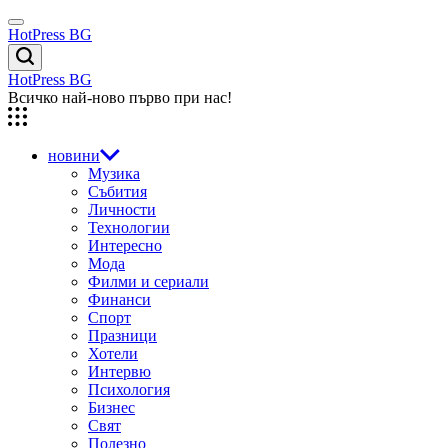
Skip
Menu
to
HotPress BG
content
Търсене
HotPress BG
Всичко най-ново първо при нас!
новини
Музика
Събития
Личности
Технологии
Интересно
Мода
Филми и сериали
Финанси
Спорт
Празници
Хотели
Интервю
Психология
Бизнес
Свят
Полезно