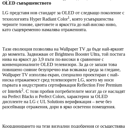
OLED съвършенството
LG представя нов стандарт за OLED от следващо поколение с
1
технологията Hyper Radiant Color
, която усъвършенства
черните тонове, цветовете и яркостта до най-високо ниво,
като същевременно намалява отраженията.
Тази еволюция позволява на Wallpaper TV да бъде най-яркият
до момента. Задвижван от Brightness Booster Ultra, той постига
нива на яркост до 3,9 пъти по-високи в сравнение с
конвенционалните OLED телевизори. За да се запази това
повишено сияние безупречно във всякаква среда за гледане,
Wallpaper TV използва екран, специално проектиран с най-
ниска отражаемост сред телевизорите LG, което му носи
първата в индустрията сертификация Reflection Free Premium
2
от Intertek
. С този пробив потребителите могат да се насладят
на Perfect Blacks и Perfect Colors, характерни за OLED
дисплеите на LG с UL Solutions верификация – вече без
разсейващи отражения, дори в ярко осветени помещения.
Координирането на тези визуални подобрения се осъществява