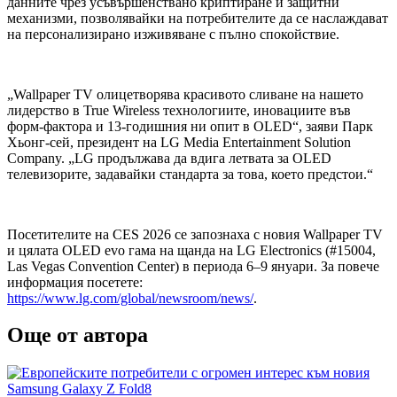
данните чрез усъвършенствано криптиране и защитни
механизми, позволявайки на потребителите да се наслаждават
на персонализирано изживяване с пълно спокойствие.
„Wallpaper TV олицетворява красивото сливане на нашето
лидерство в True Wireless технологиите, иновациите във
форм-фактора и 13-годишния ни опит в OLED“, заяви Парк
Хьонг-сей, президент на LG Media Entertainment Solution
Company. „LG продължава да вдига летвата за OLED
телевизорите, задавайки стандарта за това, което предстои.“
Посетителите на CES 2026 се запознаха с новия Wallpaper TV
и цялата OLED evo гама на щанда на LG Electronics (#15004,
Las Vegas Convention Center) в периода 6–9 януари. За повече
информация посетете:
https://www.lg.com/global/newsroom/news/
.
Още от автора