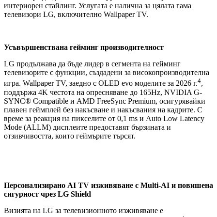
интериорен стайлинг. Услугата е налична за цялата гама
телевизори LG, включително Wallpaper TV.
Усъвършенствана гейминг производителност
LG продължава да бъде лидер в сегмента на гейминг
телевизорите с функции, създадени за високопроизводителна
4
игра. Wallpaper TV, заедно с OLED evo моделите за 2026 г.
,
поддържа 4K честота на опресняване до 165Hz, NVIDIA G-
SYNC® Compatible и AMD FreeSync Premium, осигурявайки
плавен геймплей без накъсване и накъсвания на кадрите. С
време за реакция на пикселите от 0,1 ms и Auto Low Latency
Mode (ALLM) дисплеите предоставят бързината и
отзивчивостта, които геймърите търсят.
Персонализирано AI TV изживяване с Multi-AI и повишена
сигурност чрез LG Shield
Визията на LG за телевизионното изживяване е