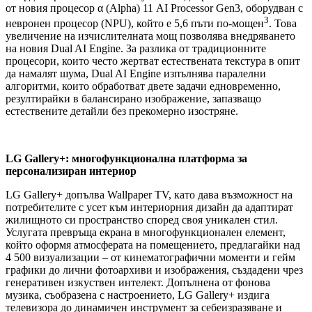
от новия процесор α (Alpha) 11 AI Processor Gen3, оборудван с
3
невронен процесор (NPU), който е 5,6 пъти по-мощен
. Това
увеличение на изчислителната мощ позволява внедряването
на новия Dual AI Engine. За разлика от традиционните
процесори, които често жертват естествената текстура в опит
да намалят шума, Dual AI Engine изпълнява паралелни
алгоритми, които обработват двете задачи едновременно,
резултирайки в балансирано изображение, запазващо
естествените детайли без прекомерно изостряне.
LG Gallery+: многофункционална платформа за
персонализиран интериор
LG Gallery+ допълва Wallpaper TV, като дава възможност на
потребителите с усет към интериорния дизайн да адаптират
жилищното си пространство според своя уникален стил.
Услугата превръща екрана в многофункционален елемент,
който оформя атмосферата на помещението, предлагайки над
4 500 визуализации – от кинематографични моменти и гейм
графики до лични фотоархиви и изображения, създадени чрез
генеративен изкуствен интелект. Допълнена от фонова
музика, съобразена с настроението, LG Gallery+ издига
телевизора до динамичен инструмент за себеизразяване и