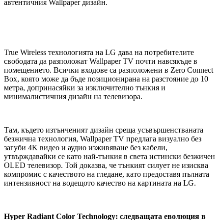
автентичния Wallpaper дизайн.
True Wireless технологията на LG дава на потребителите
свободата да разположат Wallpaper TV почти навсякъде в
помещението. Всички входове са разположени в Zero Connect
Box, която може да бъде позиционирана на разстояние до 10
метра, допринасяйки за изключително тънкия и
минималистичния дизайн на телевизора.
Там, където изтънченият дизайн среща усъвършенстваната
безжична технология, Wallpaper TV предлага визуално без
загуби 4K видео и аудио изживяване без кабели,
утвърждавайки се като най-тънкия в света истински безжичен
OLED телевизор. Той доказва, че тънкият силует не изисква
компромис с качеството на гледане, като предоставя пълната
интензивност на водещото качество на картината на LG.
Hyper Radiant Color Technology: следващата еволюция в