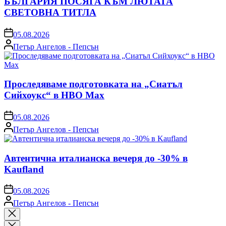
БЪЛГАРИЯ ПОСЯГА КЪМ ЛЮТАТА
СВЕТОВНА ТИТЛА
on
05.08.2026
Posted
Петър Ангелов - Пепсън
by
Проследяваме подготовката на „Сиатъл
Сийхоукс“ в HBO Max
on
05.08.2026
Posted
Петър Ангелов - Пепсън
by
Автентична италианска вечеря до -30% в
Kaufland
on
05.08.2026
Posted
Петър Ангелов - Пепсън
by
Close
search