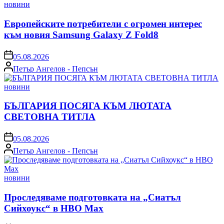
Posted
новини
in
Европейските потребители с огромен интерес
към новия Samsung Galaxy Z Fold8
on
05.08.2026
Posted
Петър Ангелов - Пепсън
by
Posted
новини
in
БЪЛГАРИЯ ПОСЯГА КЪМ ЛЮТАТА
СВЕТОВНА ТИТЛА
on
05.08.2026
Posted
Петър Ангелов - Пепсън
by
Posted
новини
in
Проследяваме подготовката на „Сиатъл
Сийхоукс“ в HBO Max