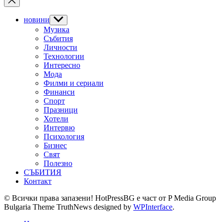
новини
Show
sub
Музика
menu
Събития
Личности
Технологии
Интересно
Мода
Филми и сериали
Финанси
Спорт
Празници
Хотели
Интервю
Психология
Бизнес
Свят
Полезно
СЪБИТИЯ
Контакт
© Всички права запазени! HotPressBG е част от P Media Group
Bulgaria Theme TruthNews designed by
WPInterface
.