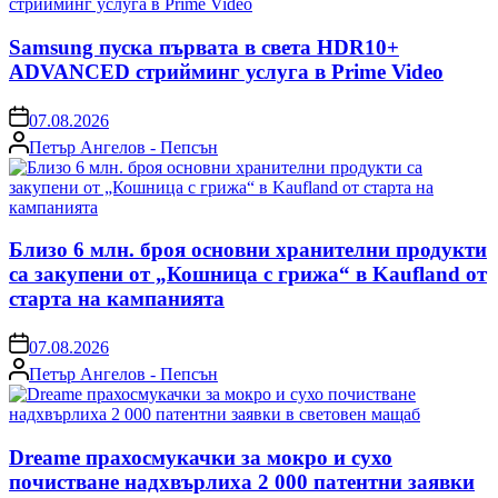
Samsung пуска първата в света HDR10+
ADVANCED стрийминг услуга в Prime Video
on
07.08.2026
Posted
Петър Ангелов - Пепсън
by
Близо 6 млн. броя основни хранителни продукти
са закупени от „Кошница с грижа“ в Kaufland от
старта на кампанията
on
07.08.2026
Posted
Петър Ангелов - Пепсън
by
Dreame прахосмукачки за мокро и сухо
почистване надхвърлиха 2 000 патентни заявки