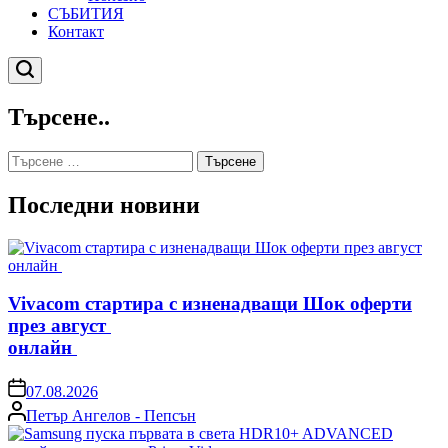
СЪБИТИЯ
Контакт
Търсене
Търсене..
Търсене
за:
Последни новини
Vivacom стартира с изненадващи Шок оферти
през август
онлайн
on
07.08.2026
Posted
Петър Ангелов - Пепсън
by