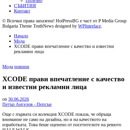
Полезно
СЪБИТИЯ
Контакт
© Всички права запазени! HotPressBG е част от P Media Group
Bulgaria Theme TruthNews designed by
WPInterface
.
Начало
Мода
XCODE прави впечатление с качество и известни
рекламни лица
Posted
Мода
новини
in
XCODE прави впечатление с качество
и известни рекламни лица
on
30.06.2026
Петър Ангелов - Пепсън
Още с първата си колекция XCODE показа, че обръща
внимание не само на дизайна, но и на качеството на
изработката. Това беше оценено от посетителите на ревюто
HALF WALK.