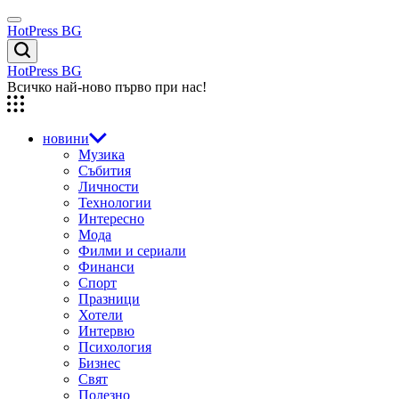
Skip
Menu
to
HotPress BG
content
Търсене
HotPress BG
Всичко най-ново първо при нас!
новини
Музика
Събития
Личности
Технологии
Интересно
Мода
Филми и сериали
Финанси
Спорт
Празници
Хотели
Интервю
Психология
Бизнес
Свят
Полезно