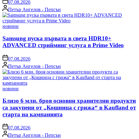
on
07.08.2026
Posted
Петър Ангелов - Пепсън
by
Posted
новини
in
Samsung пуска първата в света HDR10+
ADVANCED стрийминг услуга в Prime Video
on
07.08.2026
Posted
Петър Ангелов - Пепсън
by
Posted
новини
in
Близо 6 млн. броя основни хранителни продукти
са закупени от „Кошница с грижа“ в Kaufland от
старта на кампанията
on
07.08.2026
Posted
Петър Ангелов - Пепсън
by