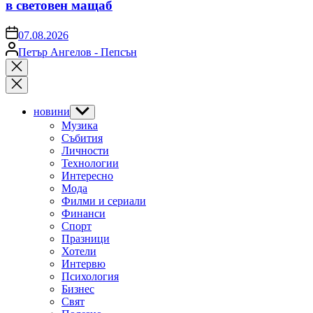
в световен мащаб
on
07.08.2026
Posted
Петър Ангелов - Пепсън
by
Close
search
новини
Show
sub
Музика
menu
Събития
Личности
Технологии
Интересно
Мода
Филми и сериали
Финанси
Спорт
Празници
Хотели
Интервю
Психология
Бизнес
Свят