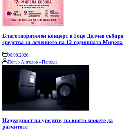
Благотворителен концерт в Гоце Делчев събира
средства за лечението на 12-годишната Мирела
on
06.08.2026
Posted
Петър Ангелов - Пепсън
by
Надеждност на уредите, на която можете да
разчитате