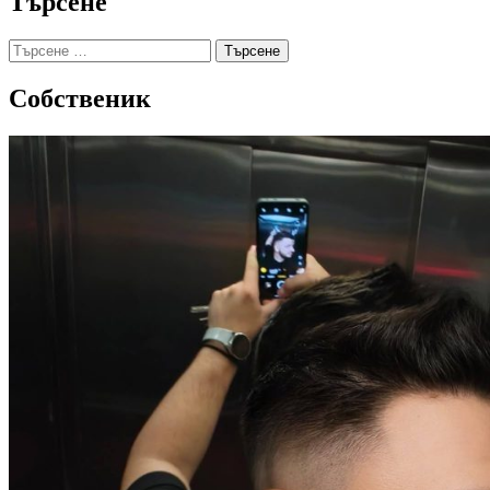
Търсене
Търсене
за:
Собственик