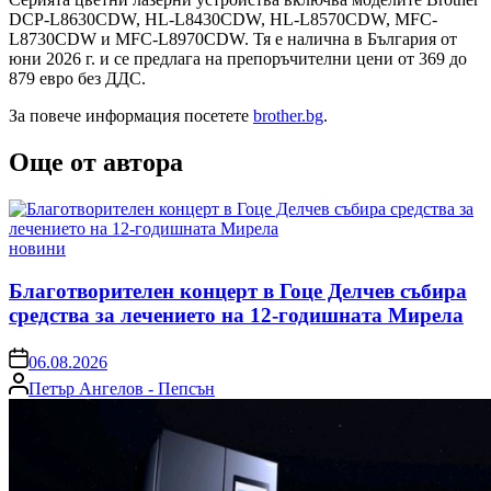
DCP-L8630CDW, HL-L8430CDW, HL-L8570CDW, MFC-
L8730CDW и MFC-L8970CDW. Тя е налична в България от
юни 2026 г. и се предлага на препоръчителни цени от 369 до
879 евро без ДДС.
За повече информация посетете
brother.bg
.
Още от автора
Posted
новини
in
Благотворителен концерт в Гоце Делчев събира
средства за лечението на 12-годишната Мирела
on
06.08.2026
Posted
Петър Ангелов - Пепсън
by