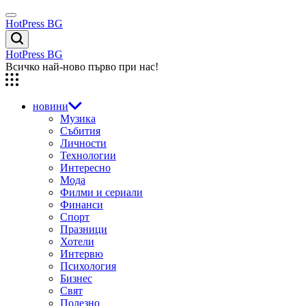
Skip
Menu
to
HotPress BG
content
Търсене
HotPress BG
Всичко най-ново първо при нас!
новини
Музика
Събития
Личности
Технологии
Интересно
Мода
Филми и сериали
Финанси
Спорт
Празници
Хотели
Интервю
Психология
Бизнес
Свят
Полезно