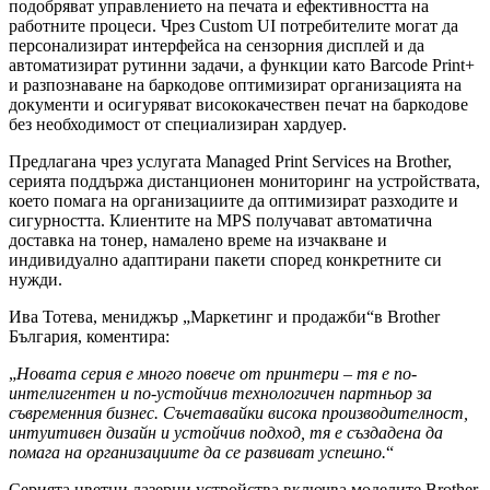
подобряват управлението на печата и ефективността на
работните процеси. Чрез Custom UI потребителите могат да
персонализират интерфейса на сензорния дисплей и да
автоматизират рутинни задачи, а функции като Barcode Print+
и разпознаване на баркодове оптимизират организацията на
документи и осигуряват висококачествен печат на баркодове
без необходимост от специализиран хардуер.
Предлагана чрез услугата Managed Print Services на Brother,
серията поддържа дистанционен мониторинг на устройствата,
което помага на организациите да оптимизират разходите и
сигурността. Клиентите на MPS получават автоматична
доставка на тонер, намалено време на изчакване и
индивидуално адаптирани пакети според конкретните си
нужди.
Ива Тотева, мениджър „Маркетинг и продажби“в Brother
България, коментира:
„
Новата серия е много повече от принтери – тя е по-
интелигентен и по-устойчив технологичен партньор за
съвременния бизнес. Съчетавайки висока производителност,
интуитивен дизайн и устойчив подход, тя е създадена да
помага на организациите да се развиват успешно.
“
Серията цветни лазерни устройства включва моделите Brother