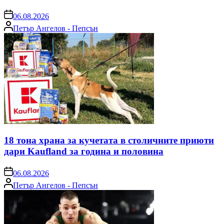
on
06.08.2026
Posted
Петър Ангелов - Пепсън
by
18 тона храна за кучетата в столичните приюти
дари Kaufland за година и половина
on
06.08.2026
Posted
Петър Ангелов - Пепсън
by