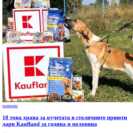
Posted
новини
in
18 тона храна за кучетата в столичните приюти
дари Kaufland за година и половина