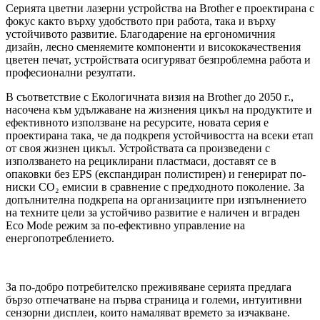
Серията цветни лазерни устройства на Brother е проектирана с
фокус както върху удобството при работа, така и върху
устойчивото развитие. Благодарение на ергономичния
дизайн, лесно сменяемите компоненти и висококачествения
цветен печат, устройствата осигуряват безпроблемна работа и
професионални резултати.
В съответствие с Екологичната визия на Brother до 2050 г.,
насочена към удължаване на жизнения цикъл на продуктите и
ефективното използване на ресурсите, новата серия е
проектирана така, че да подкрепя устойчивостта на всеки етап
от своя жизнен цикъл. Устройствата са произведени с
използването на рециклирани пластмаси, доставят се в
опаковки без EPS (експандиран полистирен) и генерират по-
ниски CO₂ емисии в сравнение с предходното поколение. За
допълнителна подкрепа на организациите при изпълнението
на техните цели за устойчиво развитие е наличен и вграден
Eco Mode режим за по-ефективно управление на
енергопотреблението.
За по-добро потребителско преживяване серията предлага
бързо отпечатване на първа страница и големи, интуитивни
сензорни дисплеи, които намаляват времето за изчакване.