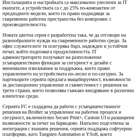
Инсталацията и настройката са максимално улеснени за IT
екипите, а устройствата са с до 25% по-компактни от
предходните модели, което ги прави подходящи за
съвременни работни пространства без компромис с
производителността.
Новата цветна серия е разработена така, че да отговори на
разнообразните нужди на съвременните работни среди. За
офис служителите тя осигурява бърз, надежден и устойчив
печат, който подпомага продуктивността. IT
администраторите получават на разположение
усъвършенствани функции за сигурност и дизайн с
минимални изисквания за поддръжка, което прави
управлението на устройствата по-лесно и по-сигурно. За
партньорите серията предлага мащабируемост, възможности
за дистанционно управление и съвместимост с решения на
трети страни, което позволява гъвкаво внедряване в различни
клиентски среди.
Серията FC е създадена да работи с усъвършенстваните
решения на Brother за управление на работни процеси и
сигурност, включително Secure Print+, Custom UI и разширени
възможности за печат на баркодове. Напълно подготвена за
интеграция с външни решения, серията поддържа софтуерни
платформи, като Tungsten Automation и YSoft, които