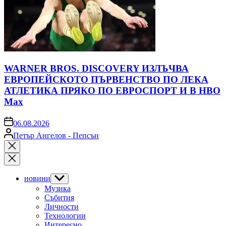
WARNER BROS. DISCOVERY ИЗЛЪЧВА
ЕВРОПЕЙСКОТО ПЪРВЕНСТВО ПО ЛЕКА
АТЛЕТИКА ПРЯКО ПО ЕВРОСПОРТ И В НВО
Мах
on
06.08.2026
Posted
Петър Ангелов - Пепсън
by
Close
search
новини
Show
sub
Музика
menu
Събития
Личности
Технологии
Интересно