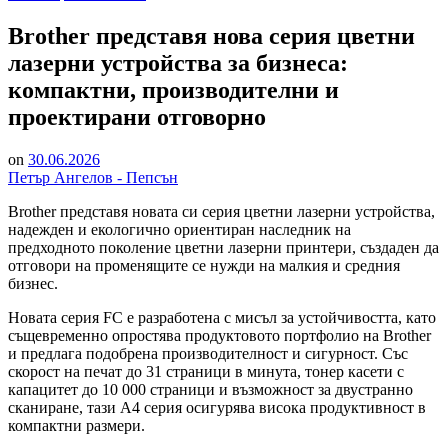
in
Brother представя нова серия цветни
лазерни устройства за бизнеса:
компактни, производителни и
проектирани отговорно
on
30.06.2026
Петър Ангелов - Пепсън
Brother представя новата си серия цветни лазерни устройства,
надежден и екологично ориентиран наследник на
предходното поколение цветни лазерни принтери, създаден да
отговори на променящите се нужди на малкия и средния
бизнес.
Новата серия FC е разработена с мисъл за устойчивостта, като
същевременно опростява продуктовото портфолио на Brother
и предлага подобрена производителност и сигурност. Със
скорост на печат до 31 страници в минута, тонер касети с
капацитет до 10 000 страници и възможност за двустранно
сканиране, тази A4 серия осигурява висока продуктивност в
компактни размери.