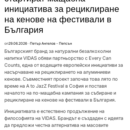
инициатива за рециклиране
на кенове на фестивали в
България
on
29.06.2026
Петър Ангелов - Пепсън
Българският бранд за натурални безалкохолни
напитки VIDAS обяви партньорство с Every Can
Counts, една от водещите европейски инициативи за
насърчаване на рециклирането на алуминиеви
кенове. Съвместният проект започва това лято по
време на A to JazZ Festival в София и поставя
началото на по-мащабна кампания за събиране и
рециклиране на кенове на фестивали в България.
Инициативата е естествено продължение на
философията на VIDAS. Брандът е създаден с идеята
да предложи честна алтернатива на масовите