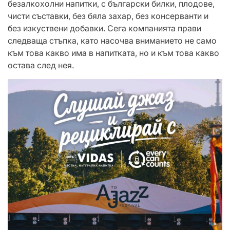
безалкохолни напитки, с български билки, плодове,
чисти съставки, без бяла захар, без консерванти и
без изкуствени добавки. Сега компанията прави
следваща стъпка, като насочва вниманието не само
към това какво има в напитката, но и към това какво
остава след нея.