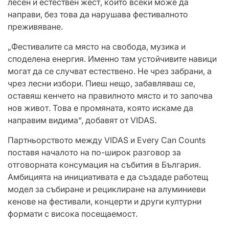
лесен и естествен жест, който всеки може да
направи, без това да нарушава фестивалното
преживяване.
„Фестивалите са място на свобода, музика и
споделена енергия. Именно там устойчивите навици
могат да се случват естествено. Не чрез забрани, а
чрез лесни избори. Пиеш нещо, забавляваш се,
оставяш кенчето на правилното място и то започва
нов живот. Това е промяната, която искаме да
направим видима“, добавят от VIDAS.
Партньорството между VIDAS и Every Can Counts
поставя началото на по-широк разговор за
отговорната консумация на събития в България.
Амбицията на инициативата е да създаде работещ
модел за събиране и рециклиране на алуминиеви
кенове на фестивали, концерти и други културни
формати с висока посещаемост.