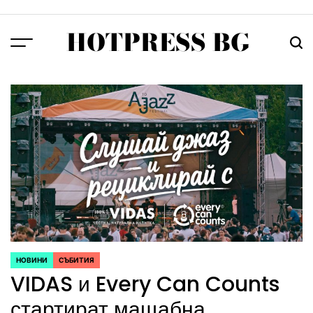
Skip
to
HOTPRESS BG
content
Menu
Тър
НОВИНИ
СЪБИТИЯ
POSTED
VIDAS и Every Can Counts
IN
стартират мащабна