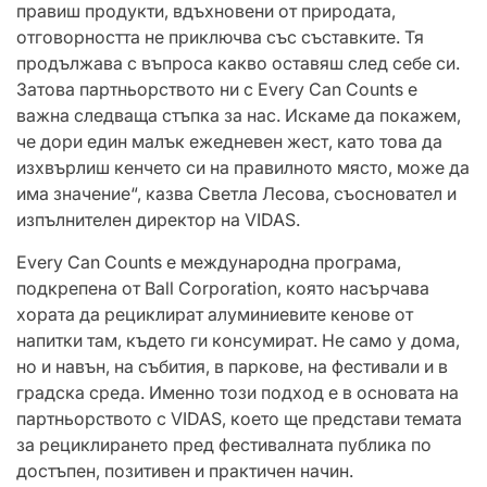
правиш продукти, вдъхновени от природата,
отговорността не приключва със съставките. Тя
продължава с въпроса какво оставяш след себе си.
Затова партньорството ни с Every Can Counts е
важна следваща стъпка за нас. Искаме да покажем,
че дори един малък ежедневен жест, като това да
изхвърлиш кенчето си на правилното място, може да
има значение“, казва Светла Лесова, съосновател и
изпълнителен директор на VIDAS.
Every Can Counts е международна програма,
подкрепена от Ball Corporation, която насърчава
хората да рециклират алуминиевите кенове от
напитки там, където ги консумират. Не само у дома,
но и навън, на събития, в паркове, на фестивали и в
градска среда. Именно този подход е в основата на
партньорството с VIDAS, което ще представи темата
за рециклирането пред фестивалната публика по
достъпен, позитивен и практичен начин.