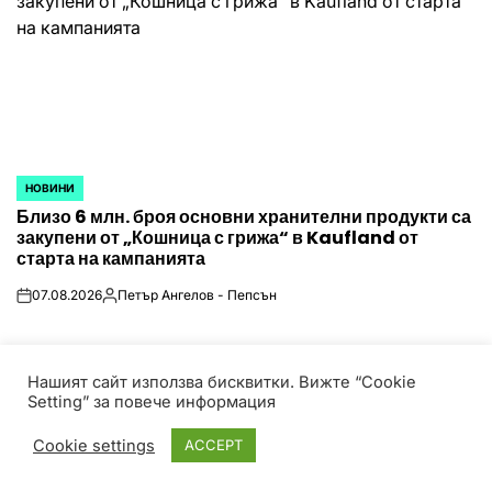
НОВИНИ
POSTED
Близо 6 млн. броя основни хранителни продукти са
IN
закупени от „Кошница с грижа“ в Kaufland от
старта на кампанията
07.08.2026
Петър Ангелов - Пепсън
on
Posted
by
Нашият сайт използва бисквитки. Вижте “Cookie
Setting” за повече информация
© Всички права запазени! HotPressBG е част от P
Media Group Bulgaria Theme TruthNews designed by
Cookie settings
ACCEPT
WPInterface
.