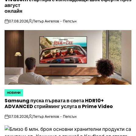
август
онлайн
07.08.2026
Петър Ангелов - Пепсън
on
Posted
by
НОВИНИ
POSTED
Samsung пуска първата в света HDR10+
IN
ADVANCED стрийминг услуга в Prime Video
07.08.2026
Петър Ангелов - Пепсън
on
Posted
by