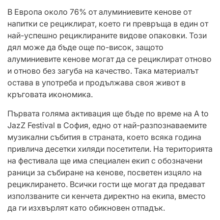
В Европа около 76% от алуминиевите кенове от
напитки се рециклират, което ги превръща в един от
най-успешно рециклираните видове опаковки. Този
дял може да бъде още по-висок, защото
алуминиевите кенове могат да се рециклират отново
и отново без загуба на качество. Така материалът
остава в употреба и продължава своя живот в
кръговата икономика.
Първата голяма активация ще бъде по време на A to
JazZ Festival в София, едно от най-разпознаваемите
музикални събития в страната, което всяка година
привлича десетки хиляди посетители. На територията
на фестивала ще има специален екип с обозначени
раници за събиране на кенове, посветен изцяло на
рециклирането. Всички гости ще могат да предават
използваните си кенчета директно на екипа, вместо
да ги изхвърлят като обикновен отпадък.