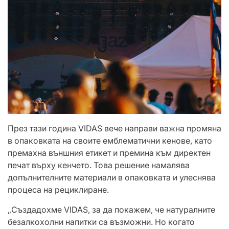
През тази година VIDAS вече направи важна промяна
в опаковката на своите емблематични кенове, като
премахна външния етикет и премина към директен
печат върху кенчето. Това решение намалява
допълнителните материали в опаковката и улеснява
процеса на рециклиране.
„Създадохме VIDAS, за да покажем, че натуралните
безалкохолни напитки са възможни. Но когато