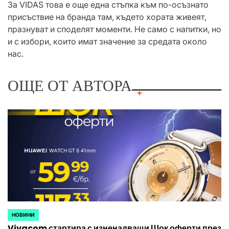
За VIDAS това е още една стъпка към по-осъзнато
присъствие на бранда там, където хората живеят,
празнуват и споделят моменти. Не само с напитки, но
и с избори, които имат значение за средата около
нас.
ОЩЕ ОТ АВТОРА
НОВИНИ
POSTED
Vivacom стартира с изненадващи Шок оферти през
IN