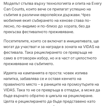
Моделът стъпва върху технологията и опита на Every
Can Counts, които вече се прилагат успешно на
събития в различни европейски държави. Чрез
мобилния екип събирането на кенове става по-
лесно, по-видимо и по-близо до хората, без да
прекъсва фестивалното преживяване.
Посетителите, които се включат в инициативата, ще
могат да участват и за награди в зоната на VIDAS на
фестивала. Така рециклирането се превръща не
само в отговорен избор, но и в част от цялостното
преживяване на събитието.
Идеята на кампанията е проста: човек изпива
напитка, забавлява се и оставя кенчето на
правилното място – в раниците на промоутърите на
VIDAS. Така то не се превръща в отпадък, а може да
бъде върнато обратно в цикъла на рециклиране.
Целта е рециклирането да бъде представено като