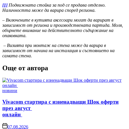
[1]
Подвижната стойка за под се продава отделно.
Наличността може да варира според региона.
–
Включените в кутията аксесоари могат да варират в
зависимост от региона и производствената партида. Моля,
обърнете внимание на действителното съдържание на
опаковката.
–
Визията при монтаж на стена може да варира в
зависимост от начина на инсталация и състоянието на
самата стена.
Още от автора
Posted
новини
in
Vivacom стартира с изненадващи Шок оферти
през август
онлайн
on
07.08.2026