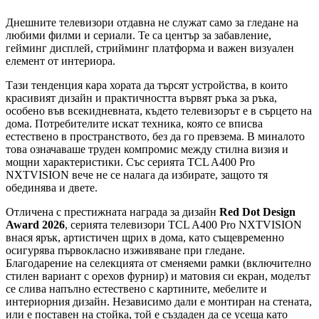
Днешните телевизори отдавна не служат само за гледане на
любими филми и сериали. Те са център за забавление,
гейминг дисплей, стрийминг платформа и важен визуален
елемент от интериора.
Тази тенденция кара хората да търсят устройства, в които
красивият дизайн и практичността вървят ръка за ръка,
особено във всекидневната, където телевизорът е в сърцето на
дома. Потребителите искат техника, която се вписва
естествено в пространството, без да го превзема. В миналото
това означаваше труден компромис между стилна визия и
мощни характеристики. Със серията TCL A400 Pro
NXTVISION вече не се налага да избирате, защото тя
обединява и двете.
Отличена с престижната награда за дизайн
Red Dot Design
Award 2026
, серията телевизори TCL A400 Pro NXTVISION
внася ярък, артистичен щрих в дома, като същевременно
осигурява първокласно изживяване при гледане.
Благодарение на селекцията от сменяеми рамки (включително
стилен вариант с орехов фурнир) и матовия си екран, моделът
се слива напълно естествено с картините, мебелите и
интериорния дизайн. Независимо дали е монтиран на стената,
или е поставен на стойка, той е създаден да се усеща като