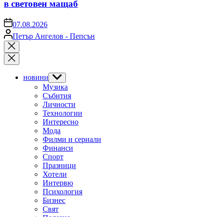
в световен мащаб
on
07.08.2026
Posted
Петър Ангелов - Пепсън
by
Close
search
новини
Show
sub
Музика
menu
Събития
Личности
Технологии
Интересно
Мода
Филми и сериали
Финанси
Спорт
Празници
Хотели
Интервю
Психология
Бизнес
Свят