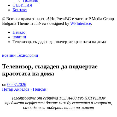
Полезно
СЪБИТИЯ
Контакт
© Всички права запазени! HotPressBG е част от P Media Group
Bulgaria Theme TruthNews designed by
WPInterface
.
Начало
новини
Телевизор, създаден да подчертае красотата на дома
Posted
новини
Технологии
in
Телевизор, създаден да подчертае
красотата на дома
on
06.07.2026
Петър Ангелов - Пепсън
Телевизорите от серията TCL A400 Pro NXTVISION
предлагат перфектен баланс между естетика и мощност,
създадени за модерния начин на живот