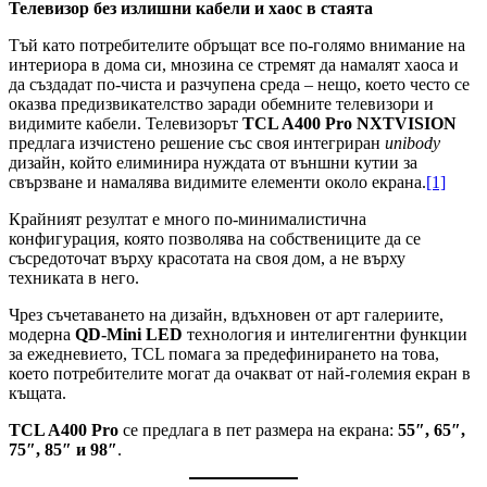
Телевизор без излишни кабели и хаос в стаята
Тъй като потребителите обръщат все по-голямо внимание на
интериора в дома си, мнозина се стремят да намалят хаоса и
да създадат по-чиста и разчупена среда – нещо, което често се
оказва предизвикателство заради обемните телевизори и
видимите кабели. Телевизорът
TCL A400 Pro NXTVISION
предлага изчистено решение със своя интегриран
unibody
дизайн, който елиминира нуждата от външни кутии за
свързване и намалява видимите елементи около екрана.
[1]
Крайният резултат е много по-минималистична
конфигурация, която позволява на собствениците да се
съсредоточат върху красотата на своя дом, а не върху
техниката в него.
Чрез съчетаването на дизайн, вдъхновен от арт галериите,
модерна
QD-Mini LED
технология и интелигентни функции
за ежедневието, TCL помага за предефинирането на това,
което потребителите могат да очакват от най-големия екран в
къщата.
TCL A400 Pro
се предлага в пет размера на екрана:
55″, 65″,
75″, 85″ и 98″
.