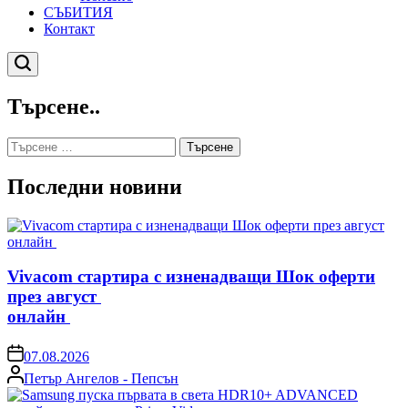
СЪБИТИЯ
Контакт
Търсене
Търсене..
Търсене
за:
Последни новини
Vivacom стартира с изненадващи Шок оферти
през август
онлайн
on
07.08.2026
Posted
Петър Ангелов - Пепсън
by