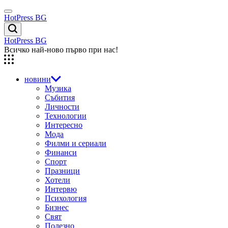
Skip
Menu
to
HotPress BG
content
Търсене
HotPress BG
Всичко най-ново първо при нас!
новини
Музика
Събития
Личности
Технологии
Интересно
Мода
Филми и сериали
Финанси
Спорт
Празници
Хотели
Интервю
Психология
Бизнес
Свят
Полезно