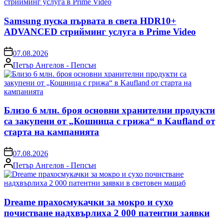
Samsung пуска първата в света HDR10+
ADVANCED стрийминг услуга в Prime Video
on
07.08.2026
Posted
Петър Ангелов - Пепсън
by
Близо 6 млн. броя основни хранителни продукти
са закупени от „Кошница с грижа“ в Kaufland от
старта на кампанията
on
07.08.2026
Posted
Петър Ангелов - Пепсън
by
Dreame прахосмукачки за мокро и сухо
почистване надхвърлиха 2 000 патентни заявки