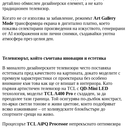
детайлно обмислен дизайнерски елемент, а не като
традиционен телевизор.
Когато не се използва за забавление, режимът
Art Gallery
Mode
трансформира екрана в дигитално платно, което
показва селектирани произведения на изкуството, генерирани
от AI изображения или лични снимки, създавайки уютна
атмосфера през целия ден.
Телевизорът, който съчетава иновации и естетика
В миналото дизайнерските телевизори често поставяха
естетиката пред качеството на картината, докато моделите с
премиум характеристики се проектираха без особено
внимание към това как ще се впишат в интериора. Като
първия артистичен телевизор на TCL с
QD-Mini LED
технология, моделът
TCL A400 Pro
е създаден, за да
преодолее тази граница. Той осигурява по-дълбок констраст,
по-ярки светли тонове и живи цветове, които подобряват
всяко изживяване – от холивудските блокбъстъри до
спортните срещи на живо.
Процесорът
TCL AiPQ Processor
непрекъснато оптимизира