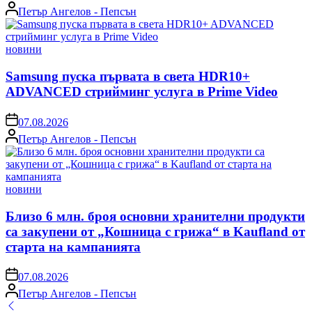
Posted
Петър Ангелов - Пепсън
by
Posted
новини
in
Samsung пуска първата в света HDR10+
ADVANCED стрийминг услуга в Prime Video
on
07.08.2026
Posted
Петър Ангелов - Пепсън
by
Posted
новини
in
Близо 6 млн. броя основни хранителни продукти
са закупени от „Кошница с грижа“ в Kaufland от
старта на кампанията
on
07.08.2026
Posted
Петър Ангелов - Пепсън
by