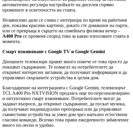
автоматично регулира настройките на дисплея спрямо
промените в осветеността на стаята.
Независимо дали се слива с интериора по време на работния
ден, показва красиви картини, докато сте домакини на парти,
или се превръща в сърцето на семейната филмова вечер –
A400 Pro
се променя според това за какво използвате стаята в
момента.
Смарт изживяване с Google TV и Google Gemini
Днешните телевизори правят много повече от това просто да
показват съдържание. Те помагат на потребителите да
откриват интересни заглавия, да получават информация и да
управляват свързаните устройства в целия дом.
Благодарение на интеграцията с Google Gemini, телевизорът
TCL A400 Pro NXTVISION предлага още по-персонализирано
и интуитивно смарт изживяване. Потребителите могат да
задават въпроси, да откриват съдържание, да пускат музика,
да получават индивидуални препоръки или да управляват
съвместими устройства за умен дом чрез напълно естествени
гласови команди. Всичко това прави ежедневното забавление
много по-лесно и удобно.