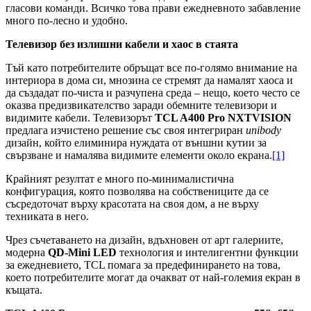
гласови команди. Всичко това прави ежедневното забавление
много по-лесно и удобно.
Телевизор без излишни кабели и хаос в стаята
Тъй като потребителите обръщат все по-голямо внимание на
интериора в дома си, мнозина се стремят да намалят хаоса и
да създадат по-чиста и разчупена среда – нещо, което често се
оказва предизвикателство заради обемните телевизори и
видимите кабели. Телевизорът
TCL A400 Pro NXTVISION
предлага изчистено решение със своя интегриран
unibody
дизайн, който елиминира нуждата от външни кутии за
свързване и намалява видимите елементи около екрана.
[1]
Крайният резултат е много по-минималистична
конфигурация, която позволява на собствениците да се
съсредоточат върху красотата на своя дом, а не върху
техниката в него.
Чрез съчетаването на дизайн, вдъхновен от арт галериите,
модерна
QD-Mini LED
технология и интелигентни функции
за ежедневието, TCL помага за предефинирането на това,
което потребителите могат да очакват от най-големия екран в
къщата.