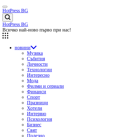
Skip
Menu
to
HotPress BG
content
Търсене
HotPress BG
Всичко най-ново първо при нас!
новини
Музика
Събития
Личности
Технологии
Интересно
Мода
Филми и сериали
Финанси
Спорт
Празници
Хотели
Интервю
Психология
Бизнес
Свят
Полезно