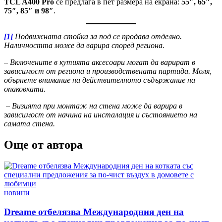
TCL A400 Pro
се предлага в пет размера на екрана:
55″, 65″,
75″, 85″ и 98″
.
[1]
Подвижната стойка за под се продава отделно.
Наличността може да варира според региона.
–
Включените в кутията аксесоари могат да варират в
зависимост от региона и производствената партида. Моля,
обърнете внимание на действителното съдържание на
опаковката.
–
Визията при монтаж на стена може да варира в
зависимост от начина на инсталация и състоянието на
самата стена.
Още от автора
Posted
новини
in
Dreame отбелязва Международния ден на