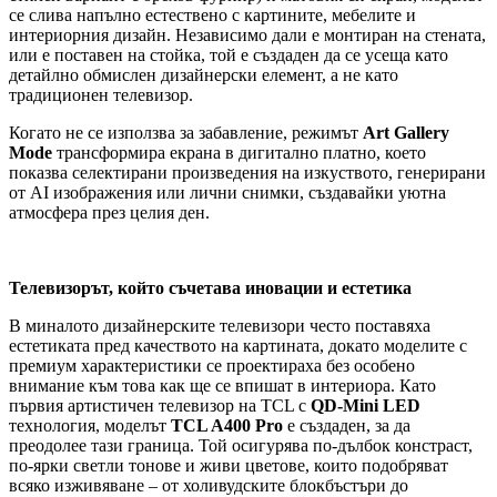
се слива напълно естествено с картините, мебелите и
интериорния дизайн. Независимо дали е монтиран на стената,
или е поставен на стойка, той е създаден да се усеща като
детайлно обмислен дизайнерски елемент, а не като
традиционен телевизор.
Когато не се използва за забавление, режимът
Art Gallery
Mode
трансформира екрана в дигитално платно, което
показва селектирани произведения на изкуството, генерирани
от AI изображения или лични снимки, създавайки уютна
атмосфера през целия ден.
Телевизорът, който съчетава иновации и естетика
В миналото дизайнерските телевизори често поставяха
естетиката пред качеството на картината, докато моделите с
премиум характеристики се проектираха без особено
внимание към това как ще се впишат в интериора. Като
първия артистичен телевизор на TCL с
QD-Mini LED
технология, моделът
TCL A400 Pro
е създаден, за да
преодолее тази граница. Той осигурява по-дълбок констраст,
по-ярки светли тонове и живи цветове, които подобряват
всяко изживяване – от холивудските блокбъстъри до