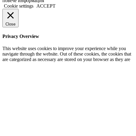
повече информация
Cookie settings
ACCEPT
Close
Privacy Overview
This website uses cookies to improve your experience while you
navigate through the website. Out of these cookies, the cookies that
are categorized as necessary are stored on your browser as they are
essential for the working of basic functionalities of the website. We
also use third-party cookies that help us analyze and understand how
you use this website. These cookies will be stored in your browser
only with your consent. You also have the option to opt-out of these
cookies. But opting out of some of these cookies may have an effect
on your browsing experience.
Necessary
Necessary
Always Enabled
Necessary cookies are absolutely essential for the website to
function properly. This category only includes cookies that ensures
basic functionalities and security features of the website. These
cookies do not store any personal information.