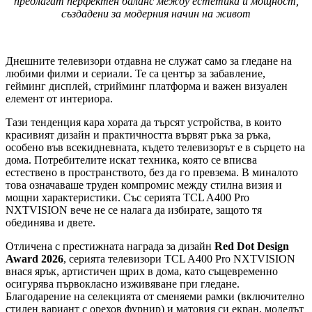
предлагат перфектен баланс между естетика и мощност,
създадени за модерния начин на живот
Днешните телевизори отдавна не служат само за гледане на
любими филми и сериали. Те са център за забавление,
гейминг дисплей, стрийминг платформа и важен визуален
елемент от интериора.
Тази тенденция кара хората да търсят устройства, в които
красивият дизайн и практичността вървят ръка за ръка,
особено във всекидневната, където телевизорът е в сърцето на
дома. Потребителите искат техника, която се вписва
естествено в пространството, без да го превзема. В миналото
това означаваше труден компромис между стилна визия и
мощни характеристики. Със серията TCL A400 Pro
NXTVISION вече не се налага да избирате, защото тя
обединява и двете.
Отличена с престижната награда за дизайн
Red Dot Design
Award 2026
, серията телевизори TCL A400 Pro NXTVISION
внася ярък, артистичен щрих в дома, като същевременно
осигурява първокласно изживяване при гледане.
Благодарение на селекцията от сменяеми рамки (включително
стилен вариант с орехов фурнир) и матовия си екран, моделът