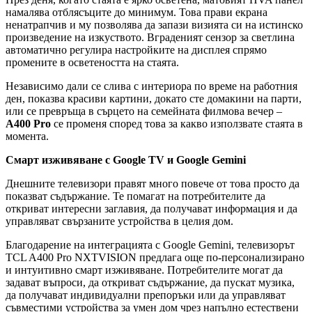
намалява отблясъците до минимум. Това прави екрана
ненатрапчив и му позволява да запази визията си на истинско
произведение на изкуството. Вграденият сензор за светлина
автоматично регулира настройките на дисплея спрямо
промените в осветеността на стаята.
Независимо дали се слива с интериора по време на работния
ден, показва красиви картини, докато сте домакини на парти,
или се превръща в сърцето на семейната филмова вечер –
A400 Pro
се променя според това за какво използвате стаята в
момента.
Смарт изживяване с Google TV и Google Gemini
Днешните телевизори правят много повече от това просто да
показват съдържание. Те помагат на потребителите да
откриват интересни заглавия, да получават информация и да
управляват свързаните устройства в целия дом.
Благодарение на интеграцията с Google Gemini, телевизорът
TCL A400 Pro NXTVISION предлага още по-персонализирано
и интуитивно смарт изживяване. Потребителите могат да
задават въпроси, да откриват съдържание, да пускат музика,
да получават индивидуални препоръки или да управляват
съвместими устройства за умен дом чрез напълно естествени