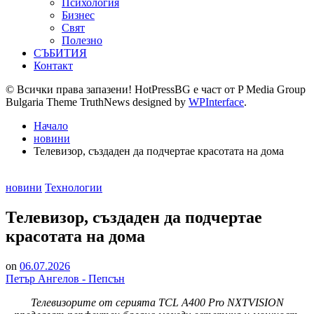
Психология
Бизнес
Свят
Полезно
СЪБИТИЯ
Контакт
© Всички права запазени! HotPressBG е част от P Media Group
Bulgaria Theme TruthNews designed by
WPInterface
.
Начало
новини
Телевизор, създаден да подчертае красотата на дома
Posted
новини
Технологии
in
Телевизор, създаден да подчертае
красотата на дома
on
06.07.2026
Петър Ангелов - Пепсън
Телевизорите от серията TCL A400 Pro NXTVISION