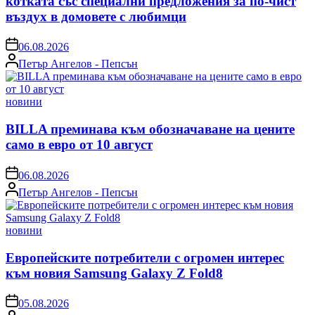
котката със специални предложения за по-чист
въздух в домовете с любимци
on
06.08.2026
Posted
Петър Ангелов - Пепсън
by
Posted
новини
in
BILLA преминава към обозначаване на цените
само в евро от 10 август
on
06.08.2026
Posted
Петър Ангелов - Пепсън
by
Posted
новини
in
Европейските потребители с огромен интерес
към новия Samsung Galaxy Z Fold8
on
05.08.2026