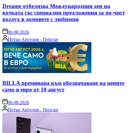
Dreame отбелязва Международния ден на
котката със специални предложения за по-чист
въздух в домовете с любимци
on
06.08.2026
Posted
Петър Ангелов - Пепсън
by
BILLA преминава към обозначаване на цените
само в евро от 10 август
on
06.08.2026
Posted
Петър Ангелов - Пепсън
by