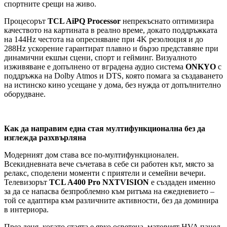
спортните срещи на живо.
Процесорът
TCL AiPQ Processor
непрекъснато оптимизира
качеството на картината в реално време, докато поддръжката
на 144Hz честота на опресняване при 4K резолюция и до
288Hz ускорение гарантират плавно и бързо представяне при
динамични екшън сцени, спорт и гейминг. Визуалното
изживяване е допълнено от вградена аудио система
ONKYO
с
поддръжка на Dolby Atmos и DTS, която помага за създаването
на истинско кино усещане у дома, без нужда от допълнително
оборудване.
Как да направим една стая мултифункционална без да
изглежда разхвърляна
Модерният дом става все по-мултифункционален.
Всекидневната вече съчетава в себе си работен кът, място за
релакс, споделени моменти с приятели и семейни вечери.
Телевизорът
TCL A400 Pro NXTVISION
е създаден именно
за да се напасва безпроблемно към ритъма на ежедневието –
той се адаптира към различните активности, без да доминира
в интериора.
През деня, когато стаята е ярко осветена, матовият HVA панел