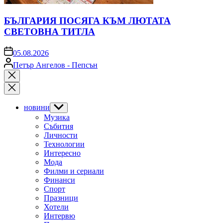
БЪЛГАРИЯ ПОСЯГА КЪМ ЛЮТАТА
СВЕТОВНА ТИТЛА
on
05.08.2026
Posted
Петър Ангелов - Пепсън
by
Close
search
новини
Show
sub
Музика
menu
Събития
Личности
Технологии
Интересно
Мода
Филми и сериали
Финанси
Спорт
Празници
Хотели
Интервю