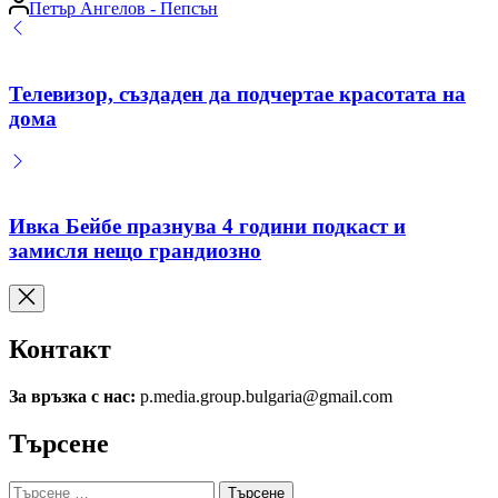
Posted
Петър Ангелов - Пепсън
by
Телевизор, създаден да подчертае красотата на
дома
Ивка Бейбе празнува 4 години подкаст и
замисля нещо грандиозно
Контакт
За връзка с нас:
p.media.group.bulgaria@gmail.com
Търсене
Търсене