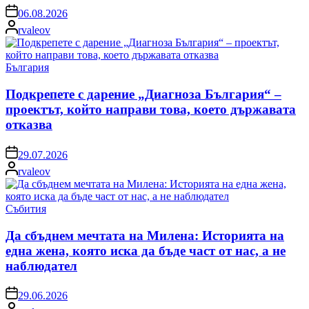
on
06.08.2026
Posted
rvaleov
by
Posted
България
in
Подкрепете с дарение „Диагноза България“ –
проектът, който направи това, което държавата
отказва
on
29.07.2026
Posted
rvaleov
by
Posted
Събития
in
Да сбъднем мечтата на Милена: Историята на
една жена, която иска да бъде част от нас, а не
наблюдател
on
29.06.2026
Posted