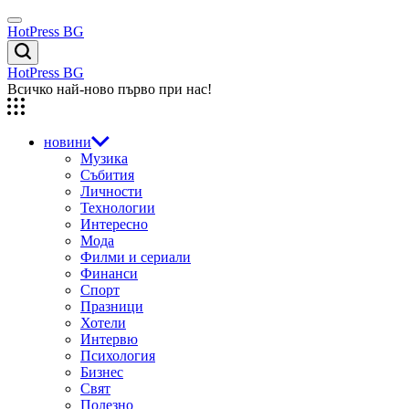
Skip
Menu
to
HotPress BG
content
Търсене
HotPress BG
Всичко най-ново първо при нас!
новини
Музика
Събития
Личности
Технологии
Интересно
Мода
Филми и сериали
Финанси
Спорт
Празници
Хотели
Интервю
Психология
Бизнес
Свят
Полезно