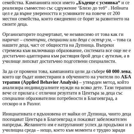
семейства. Кампанията носи името
„Бъдеще с усмивка“
и се
реализира съвместно със сдружение ‘Близо до теб“ . Нейната
цел е да върне увереността и усмивките на повече от 200
местни семейства, които ежедневно се борят за развитието на
своите деца.
Организаторите подчертават, че независимо от това как ги
наричат –
спектърни, специални или деца с остър ум
, – това са
нашите деца, част от общността на Дупница. Въпреки
стремежа към включващо образование, системата все още не е
достатъчно адаптирана към растящия брой деца с аутизъм, а в
училище липсват достатъчно подготвени специалисти.
За да се промени това, кампанията цели да събере
60 000 лева
,
които ще бъдат инвестирани в обучението на учители по
АБА
терапия (Applied Behavior Analysis)
– утвърден метод, който
анализира индивидуалните нужди на всяко дете. Тази терапия
вече се прилага с отлични резултати в Центъра за деца със
специални образователни потребности в Благоевград, а
отскоро и в Разлог.
Инициативата е вдъхновена от майки от Дупница, чиито деца
посещават Центъра в Благоевград и показват забележителен
напредък. Желанието им е натрупаният успех да продължи и в
училищна среда – нещо, което към момента е трудно заради