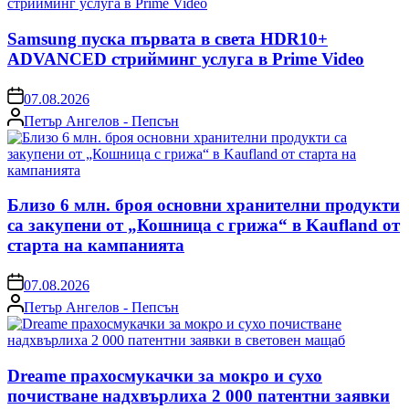
Samsung пуска първата в света HDR10+
ADVANCED стрийминг услуга в Prime Video
on
07.08.2026
Posted
Петър Ангелов - Пепсън
by
Близо 6 млн. броя основни хранителни продукти
са закупени от „Кошница с грижа“ в Kaufland от
старта на кампанията
on
07.08.2026
Posted
Петър Ангелов - Пепсън
by
Dreame прахосмукачки за мокро и сухо
почистване надхвърлиха 2 000 патентни заявки