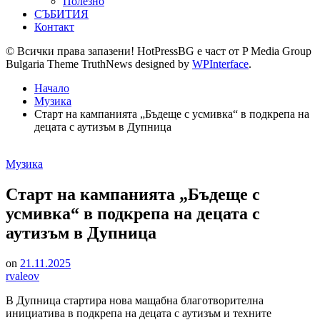
Полезно
СЪБИТИЯ
Контакт
© Всички права запазени! HotPressBG е част от P Media Group
Bulgaria Theme TruthNews designed by
WPInterface
.
Начало
Музика
Старт на кампанията „Бъдеще с усмивка“ в подкрепа на
децата с аутизъм в Дупница
Posted
Музика
in
Старт на кампанията „Бъдеще с
усмивка“ в подкрепа на децата с
аутизъм в Дупница
on
21.11.2025
rvaleov
В Дупница стартира нова мащабна благотворителна
инициатива в подкрепа на децата с аутизъм и техните