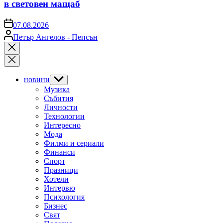
в световен мащаб
on
07.08.2026
Posted
Петър Ангелов - Пепсън
by
Close
search
новини
Show
sub
Музика
menu
Събития
Личности
Технологии
Интересно
Мода
Филми и сериали
Финанси
Спорт
Празници
Хотели
Интервю
Психология
Бизнес
Свят