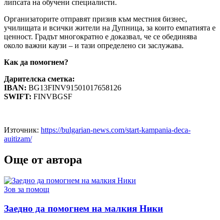
липсата на обучени специалисти.
Организаторите отправят призив към местния бизнес,
училищата и всички жители на Дупница, за които емпатията е
ценност. Градът многократно е доказвал, че се обединява
около важни каузи – и тази определено си заслужава.
Как да помогнем?
Дарителска сметка:
IBAN:
BG13FINV91501017658126
SWIFT:
FINVBGSF
Източник:
https://bulgarian-news.com/start-kampania-deca-
auitizam/
Още от автора
Posted
Зов за помощ
in
Заедно да помогнем на малкия Ники