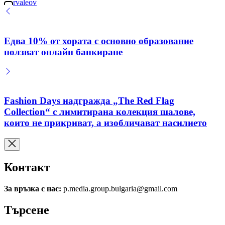
rvaleov
by
Едва 10% от хората с основно образование
ползват онлайн банкиране
Fashion Days надгражда „The Red Flag
Collection“ с лимитирана колекция шалове,
които не прикриват, а изобличават насилието
Контакт
За връзка с нас:
p.media.group.bulgaria@gmail.com
Търсене