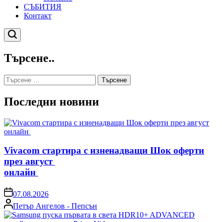
СЪБИТИЯ
Контакт
Търсене
Търсене..
Търсене
за:
Последни новини
Vivacom стартира с изненадващи Шок оферти
през август
онлайн
on
07.08.2026
Posted
Петър Ангелов - Пепсън
by