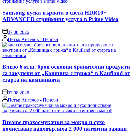
Samsung пуска първата в света HDR10+
ADVANCED стрийминг услуга в Prime Video
on
07.08.2026
Posted
Петър Ангелов - Пепсън
by
Близо 6 млн. броя основни хранителни продукти
са закупени от „Кошница с грижа“ в Kaufland от
старта на кампанията
on
07.08.2026
Posted
Петър Ангелов - Пепсън
by
Dreame прахосмукачки за мокро и сухо
почистване надхвърлиха 2 000 патентни заявки