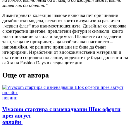
на някого, който няма да я пази, а да избират мъже, които
знаят как да обичат.“
Лимитираната колекция шалове включва пет оригинални
дизайнерски модела, всеки от които визуализира различен
„червен флаг“ във взаимоотношенията. Дизайнът се откроява
с контрастни цветове, преплетени фигури и символи, които
носят послание за сила и видимост. Шаловете са създадени
така, че да не прикриват, а да изобличават насилието –
напомняйки, че ранните признаци не бива да бъдат
игнорирани. Изработени от висококачествени материали и
със силно социално послание, моделите ще бъдат достъпни на
сайта на Fashion Days в следващите дни.
Още от автора
Posted
новини
in
Vivacom стартира с изненадващи Шок оферти
през август
онлайн