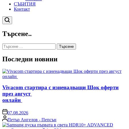
СЪБИТИЯ
Контакт
Търсене
Търсене..
Търсене
за:
Последни новини
Vivacom стартира с изненадващи Шок оферти
през август
онлайн
on
07.08.2026
Posted
Петър Ангелов - Пепсън
by