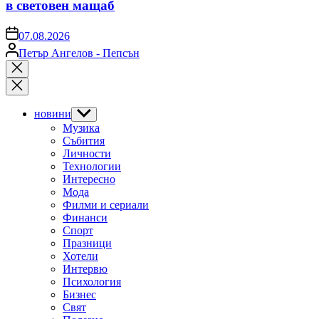
в световен мащаб
on
07.08.2026
Posted
Петър Ангелов - Пепсън
by
Close
search
новини
Show
sub
Музика
menu
Събития
Личности
Технологии
Интересно
Мода
Филми и сериали
Финанси
Спорт
Празници
Хотели
Интервю
Психология
Бизнес
Свят