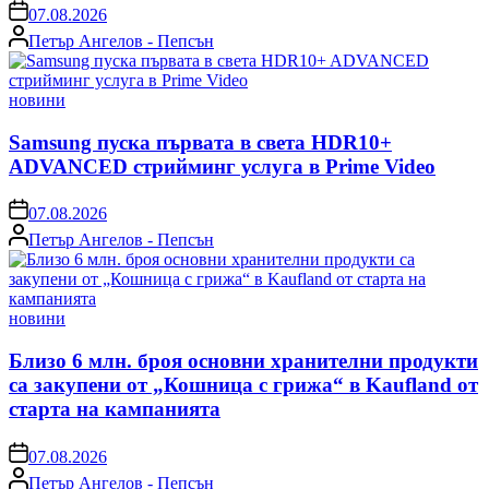
on
07.08.2026
Posted
Петър Ангелов - Пепсън
by
Posted
новини
in
Samsung пуска първата в света HDR10+
ADVANCED стрийминг услуга в Prime Video
on
07.08.2026
Posted
Петър Ангелов - Пепсън
by
Posted
новини
in
Близо 6 млн. броя основни хранителни продукти
са закупени от „Кошница с грижа“ в Kaufland от
старта на кампанията
on
07.08.2026
Posted
Петър Ангелов - Пепсън