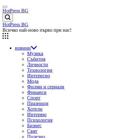
Skip
Menu
to
HotPress BG
content
Търсене
HotPress BG
Всичко най-ново първо при нас!
новини
Музика
Събития
Личности
Технологии
Интересно
Мода
Филми и сериали
Финанси
Спорт
Празници
Хотели
Интервю
Психология
Бизнес
Свят
Полезно