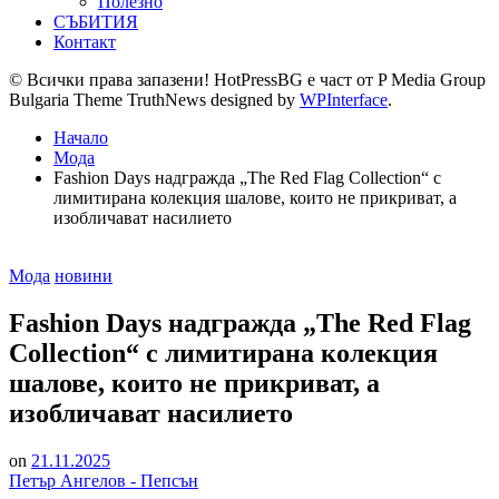
Полезно
СЪБИТИЯ
Контакт
© Всички права запазени! HotPressBG е част от P Media Group
Bulgaria Theme TruthNews designed by
WPInterface
.
Начало
Мода
Fashion Days надгражда „The Red Flag Collection“ с
лимитирана колекция шалове, които не прикриват, а
изобличават насилието
Posted
Мода
новини
in
Fashion Days надгражда „The Red Flag
Collection“ с лимитирана колекция
шалове, които не прикриват, а
изобличават насилието
on
21.11.2025
Петър Ангелов - Пепсън