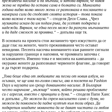
преживееш насилие и да мълчиш, и затова вярвам, че никоя
жена не трябва да остава сама в болката си. Миналата
година видях колко много жени се разпознаха в посланието и
намериха сили да споделят своята история – това показа
колко важна е тази кауза.“
– споделя Деси Слава.
„Чрез
музиката искам да им подам ръка, да усетят подкрепа и
надежда. Вярвам, че една песен може да разчупи мълчанието
и да даде смелост за промяна.“
– допълва още тя.
В основата на проекта стои желанието чрез изкуството да се
даде глас на жените, чиито преживявания често остават
невидими. Песента насочва вниманието към ранните сигнали
за нарушени граници и напомня, че промяната започва с
осъзнаването. Именно това е и мисията на кампанията – да
окуражи жените да разпознават червените флагове, да говорят
и да търсят подкрепа.
„Това беше една от любимите ми песни от новия албум, но
осъзнах, че ще има по-голям смисъл, ако я посветя на Fashion
Days и каузата им срещу домашното насилие. В България
често наричаме „мъжкар“ човек, който решава проблемите
си с агресия, вместо с принципи и дума.“ –
споделя Папи Ханс
и допълва:
„Не можем да спрем насилието само с думи, но
можем да помогнем да падне култът към този образ. Да
подкрепим младите момичета да не дават чистата си любов