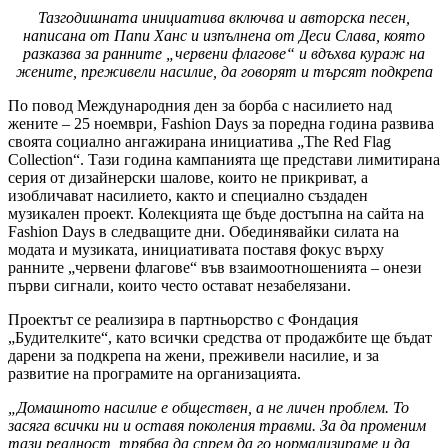
Тазгодишната инициатива включва и авторска песен,
написана от Папи Ханс и изпълнена от Деси Слава, която
разказва за ранните „червени флагове“ и вдъхва кураж на
жените, преживели насилие, да говорят и търсят подкрепа
По повод Международния ден за борба с насилието над
жените – 25 ноември, Fashion Days за поредна година развива
своята социално ангажирана инициатива „The Red Flag
Collection“. Тази година кампанията ще представи лимитирана
серия от дизайнерски шалове, които не прикриват, а
изобличават насилието, както и специално създаден
музикален проект. Колекцията ще бъде достъпна на сайта на
Fashion Days в следващите дни. Обединявайки силата на
модата и музиката, инициативата поставя фокус върху
ранните „червени флагове“ във взаимоотношенията – онези
първи сигнали, които често остават незабелязани.
Проектът се реализира в партньорство с Фондация
„Будителките“, като всички средства от продажбите ще бъдат
дарени за подкрепа на жени, преживели насилие, и за
развитие на програмите на организацията.
„Домашното насилие е обществен, а не личен проблем. То
засяга всички ни и оставя поколения травми. За да променим
тази реалност, трябва да спрем да го нормализираме и да