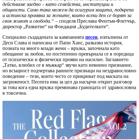
действаме заедно – като семейства, институции и
общности. Само така можем да осигурим защита, подкрепа
и истинска промяна за жените, които всеки ден се борят за
своя живот и свобода.“
– споделя Преслава Фентъм-Флетчър,
директор „Развитие“ на Фондация „Будителките“.
Специално създадената за кампанията
песен
, изпълнена от
Деси Слава и написана от Папи Ханс, разказва история,
позната на много млади жени – връзка, започнала като
обещание за любов, но постепенно превърнала се в поредица
от психически и физически прояви на насилие. Заглавието
„Татко, влюбих се в мъжкар“ звучи като невинно признание,
но всъщност подчертава ранните признаци на нездравословно
поведение – тези, които често се прикриват под маската на
загриженост. Песента има за цел да насърчи открит разговор
за това кога една връзка преминава границата от здравословна
в токсична.