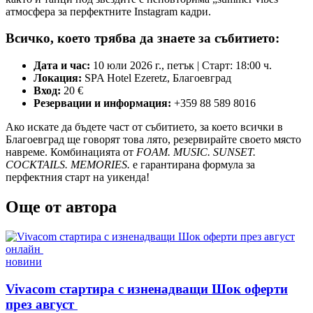
атмосфера за перфектните Instagram кадри.
​Всичко, което трябва да знаете за събитието:
Дата и час:
10 юли 2026 г., петък | Старт: 18:00 ч.
Локация:
SPA Hotel Ezeretz, Благоевград
Вход:
20 €
Резервации и информация:
+359 88 589 8016
​Ако искате да бъдете част от събитието, за което всички в
Благоевград ще говорят това лято, резервирайте своето място
навреме. Комбинацията от
FOAM. MUSIC. SUNSET.
COCKTAILS. MEMORIES.
е гарантирана формула за
перфектния старт на уикенда!
Още от автора
Posted
новини
in
Vivacom стартира с изненадващи Шок оферти
през август