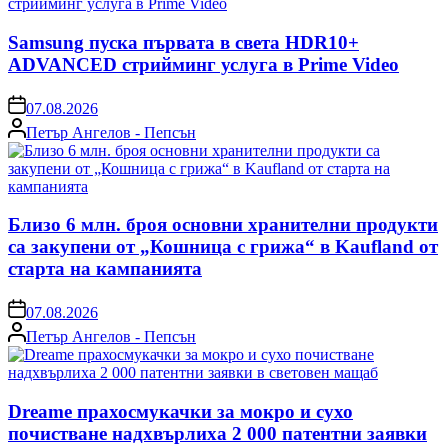
Samsung пуска първата в света HDR10+
ADVANCED стрийминг услуга в Prime Video
on
07.08.2026
Posted
Петър Ангелов - Пепсън
by
Близо 6 млн. броя основни хранителни продукти
са закупени от „Кошница с грижа“ в Kaufland от
старта на кампанията
on
07.08.2026
Posted
Петър Ангелов - Пепсън
by
Dreame прахосмукачки за мокро и сухо
почистване надхвърлиха 2 000 патентни заявки