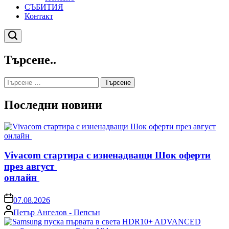
СЪБИТИЯ
Контакт
Търсене
Търсене..
Търсене
за:
Последни новини
Vivacom стартира с изненадващи Шок оферти
през август
онлайн
on
07.08.2026
Posted
Петър Ангелов - Пепсън
by