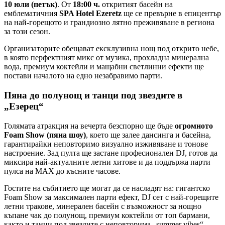
10 юли (петък)
. От
18:00 ч.
откритият басейн на
емблематичния
SPA Hotel Ezeretz
ще се превърне в епицентър
на най-горещото и грандиозно лятно преживяване в региона
за този сезон.
​Организаторите обещават ексклузивна нощ под открито небе,
в която перфектният микс от музика, прохладна минерална
вода, премиум коктейли и мащабни светлинни ефекти ще
постави началото на едно незабравимо парти.
​Пяна до полунощ и танци под звездите в
„Езерец“
​Голямата атракция на вечерта безспорно ще бъде
огромното
Foam Show (пяна шоу)
, което ще залее дансинга и басейна,
гарантирайки неповторимо визуално изживяване и тонове
настроение. Зад пулта ще застане професионален DJ, готов да
миксира най-актуалните летни хитове и да поддържа парти
пулса на MAX до късните часове.
​Гостите на събитието ще могат да се насладят на: гигантско
Foam Show за максимален парти ефект, DJ сет с най-горещите
летни тракове, минерален басейн с възможност за нощно
къпане чак до полунощ, премиум коктейли от топ бармани,
както и танци под звездите с неповторима „summer vibes“