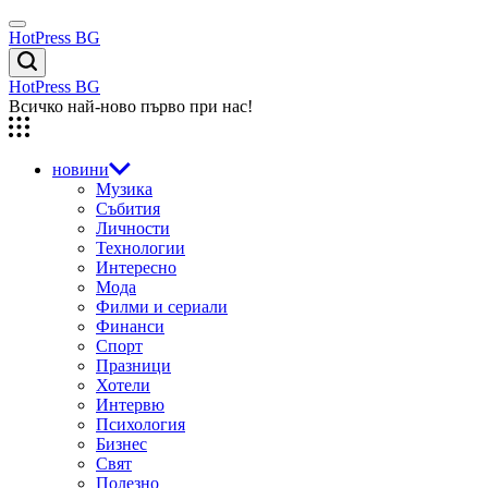
Skip
Menu
to
HotPress BG
content
Търсене
HotPress BG
Всичко най-ново първо при нас!
новини
Музика
Събития
Личности
Технологии
Интересно
Мода
Филми и сериали
Финанси
Спорт
Празници
Хотели
Интервю
Психология
Бизнес
Свят
Полезно