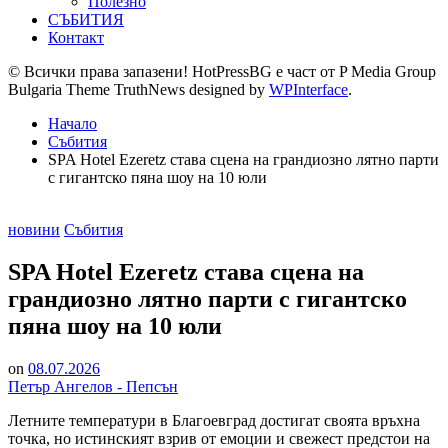
Полезно
СЪБИТИЯ
Контакт
© Всички права запазени! HotPressBG е част от P Media Group
Bulgaria Theme TruthNews designed by
WPInterface
.
Начало
Събития
SPA Hotel Ezeretz става сцена на грандиозно лятно парти
с гигантско пяна шоу на 10 юли
Posted
новини
Събития
in
SPA Hotel Ezeretz става сцена на
грандиозно лятно парти с гигантско
пяна шоу на 10 юли
on
08.07.2026
Петър Ангелов - Пепсън
Летните температури в Благоевград достигат своята връхна
точка, но истинският взрив от емоции и свежест предстои на