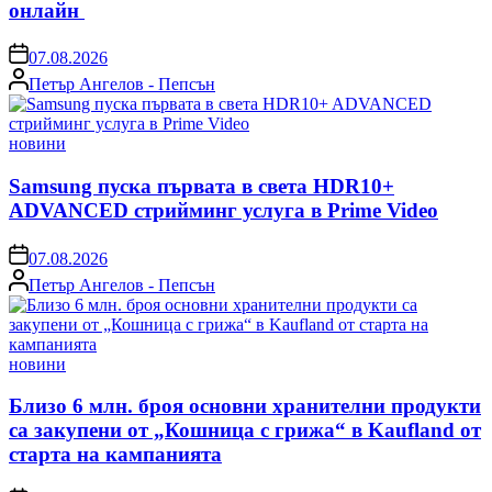
онлайн
on
07.08.2026
Posted
Петър Ангелов - Пепсън
by
Posted
новини
in
Samsung пуска първата в света HDR10+
ADVANCED стрийминг услуга в Prime Video
on
07.08.2026
Posted
Петър Ангелов - Пепсън
by
Posted
новини
in
Близо 6 млн. броя основни хранителни продукти
са закупени от „Кошница с грижа“ в Kaufland от
старта на кампанията