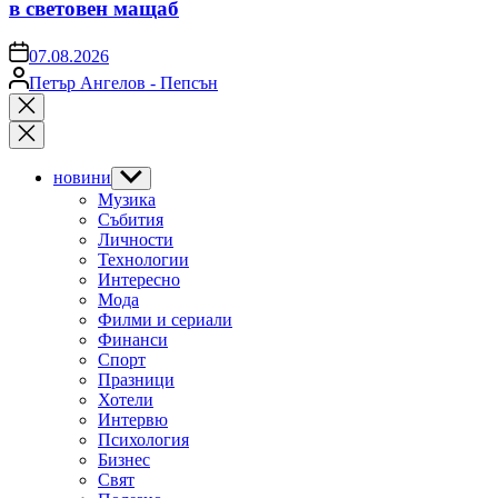
в световен мащаб
on
07.08.2026
Posted
Петър Ангелов - Пепсън
by
Close
search
новини
Show
sub
Музика
menu
Събития
Личности
Технологии
Интересно
Мода
Филми и сериали
Финанси
Спорт
Празници
Хотели
Интервю
Психология
Бизнес
Свят