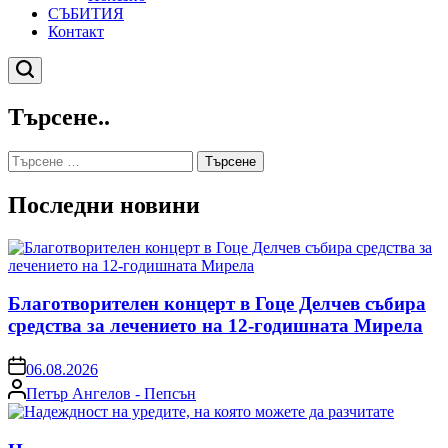
СЪБИТИЯ
Контакт
Търсене
Търсене..
Търсене
за:
Последни новини
Благотворителен концерт в Гоце Делчев събира
средства за лечението на 12-годишната Мирела
on
06.08.2026
Posted
Петър Ангелов - Пепсън
by