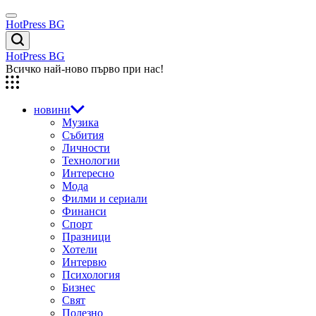
Skip
Menu
to
HotPress BG
content
Търсене
HotPress BG
Всичко най-ново първо при нас!
новини
Музика
Събития
Личности
Технологии
Интересно
Мода
Филми и сериали
Финанси
Спорт
Празници
Хотели
Интервю
Психология
Бизнес
Свят
Полезно