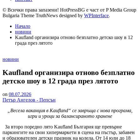
© Всички права запазени! HotPressBG е част от P Media Group
Bulgaria Theme TruthNews designed by
WPInterface
.
Начало
новини
Kaufland организира отново безплатно детско шоу в 12
града през лятото
Posted
новини
in
Kaufland организира отново безплатно
детско шоу в 12 града през лятото
on
08.07.2026
Петър Ангелов - Пепсън
„Весела ваканция в Kaufland“ се завръща с нова програма,
игри и уроци за балансираното хранене
За второ поредно лято Kaufland България ще превърне
паркингите на свои хипермаркети в сцена на пъстър, забавен
и образователен детски празник на колела. От 14 юли до 18