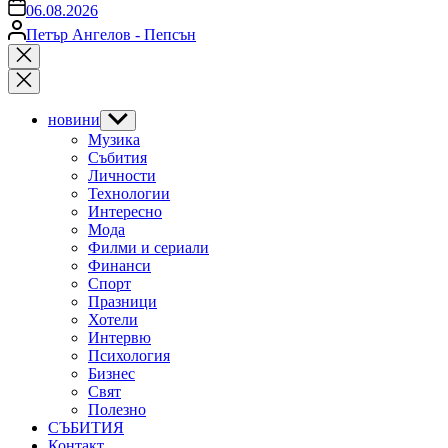
on
06.08.2026
Posted
Петър Ангелов - Пепсън
by
Close
search
новини
Show
sub
Музика
menu
Събития
Личности
Технологии
Интересно
Мода
Филми и сериали
Финанси
Спорт
Празници
Хотели
Интервю
Психология
Бизнес
Свят
Полезно
СЪБИТИЯ
Контакт