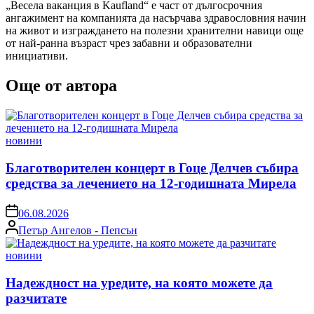
„Весела ваканция в Kaufland“ е част от дългосрочния
ангажимент на компанията да насърчава здравословния начин
на живот и изграждането на полезни хранителни навици още
от най-ранна възраст чрез забавни и образователни
инициативи.
Още от автора
Posted
новини
in
Благотворителен концерт в Гоце Делчев събира
средства за лечението на 12-годишната Мирела
on
06.08.2026
Posted
Петър Ангелов - Пепсън
by
Posted
новини
in
Надеждност на уредите, на която можете да
разчитате