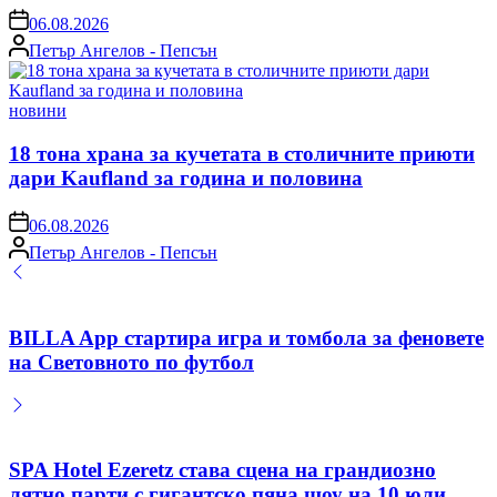
on
06.08.2026
Posted
Петър Ангелов - Пепсън
by
Posted
новини
in
18 тона храна за кучетата в столичните приюти
дари Kaufland за година и половина
on
06.08.2026
Posted
Петър Ангелов - Пепсън
by
BILLA App стартира игра и томбола за феновете
на Световното по футбол
SPA Hotel Ezeretz става сцена на грандиозно
лятно парти с гигантско пяна шоу на 10 юли