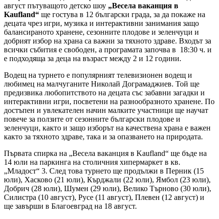
август пътуващото детско шоу
„Весела ваканция в
Kaufland“
ще гостува в 12 български града, за да покаже на
децата чрез игри, музика и интерактивни занимания защо
балансираното хранене, сезонните плодове и зеленчуци и
добрият избор на храна са важни за тяхното здраве. Входът за
всички събития е свободен, а програмата започва в 18:30 ч. и
е подходяща за деца на възраст между 2 и 12 години.
Водещ на турнето е популярният телевизионен водещ и
любимец на малчуганите Николай Дограмаджиев. Той ще
предизвика любопитството на децата със забавни загадки и
интерактивни игри, посветени на разнообразното хранене. По
достъпен и увлекателен начин малките участници ще научат
повече за ползите от сезонните български плодове и
зеленчуци, както и защо изборът на качествена храна е важен
както за тяхното здраве, така и за опазването на природата.
Първата спирка на „Весела ваканция в Kaufland“ ще бъде на
14 юли на паркинга на столичния хипермаркет в кв.
„Младост“ 3. След това турнето ще продължи в Перник (15
юли), Хасково (21 юли), Кърджали (22 юли), Ямбол (23 юли),
Добрич (28 юли), Шумен (29 юли), Велико Търново (30 юли),
Силистра (10 август), Русе (11 август), Плевен (12 август) и
ще завърши в Благоевград на 18 август.