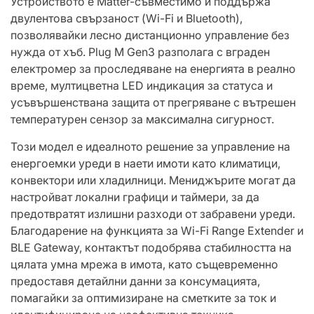
Устройството е Matter-съвместимо и поддържа
двулентова свързаност (Wi-Fi и Bluetooth),
позволявайки лесно дистанционно управление без
нужда от хъб. Plug M Gen3 разполага с вграден
електромер за проследяване на енергията в реално
време, мултицветна LED индикация за статуса и
усъвършенствана защита от прегряване с вътрешен
температурен сензор за максимална сигурност.
Този модел е идеалното решение за управление на
енергоемки уреди в наети имоти като климатици,
конвектори или хладилници. Мениджърите могат да
настройват локални графици и таймери, за да
предотвратят излишни разходи от забравени уреди.
Благодарение на функцията за Wi-Fi Range Extender и
BLE Gateway, контактът подобрява стабилността на
цялата умна мрежа в имота, като същевременно
предоставя детайлни данни за консумацията,
помагайки за оптимизиране на сметките за ток и