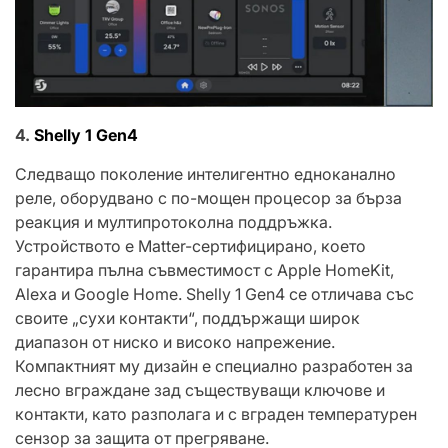
4.
Shelly 1 Gen4
Следващо поколение интелигентно едноканално
реле, оборудвано с по-мощен процесор за бърза
реакция и мултипротоколна поддръжка.
Устройството е Matter-сертифицирано, което
гарантира пълна съвместимост с Apple HomeKit,
Alexa и Google Home. Shelly 1 Gen4 се отличава със
своите „сухи контакти“, поддържащи широк
диапазон от ниско и високо напрежение.
Компактният му дизайн е специално разработен за
лесно вграждане зад съществуващи ключове и
контакти, като разполага и с вграден температурен
сензор за защита от прегряване.