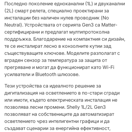
Последно поколение едноканални (1L) и двуканални
(2L) смарт релета, специално проектирани за
инсталации без наличен нулев проводник (No
Neutral). Устройствата от серията Gen3 са Matter-
сертифицирани и предлагат мултипротоколна
поддръжкa. Благодарение на компактния си дизайн,
те се инсталират лесно в конзолните кутии зад
съществуващите ключове. Моделите разполагат с
вграден сензор за температура за защита от
прегряване и могат да функционират като Wi-Fi
усилватели и Bluetooth шлюзове.
Тези устройства са идеалното решение за
дигитализация на осветлението в по-стари сгради
или имоти, където електрическата инсталация не
позволява лесни промени. Shelly 1L/2L Gen3
позволяват на собствениците да автоматизират
осветлението чрез интелигентни графици и да
създават сценарии за енергийна ефективност,