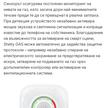
Сензорът осигурява постоянен мониторинг на
нивата на газ, като засича дори най-минималните
течове преди те да се превърнат в реална заплаха.
При детекция устройството незабавно активира
мощна звукова и светлинна сигнализация и изпраща
известие до телефона на собственика. Благодарение
на възможността за активиране на смарт сцени,
Shelly GAS може автоматично да задейства защитни
протоколи – например незабавно спиране на
електрическото захранване за предотвратяване на
искри, затваряне на подаването на газ чрез
допълнителен контролер или активиране на
вентилационната система.