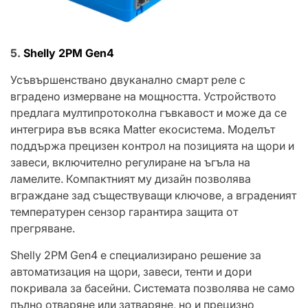
5.
Shelly 2PM Gen4
Усъвършенствано двуканално смарт реле с
вградено измерване на мощността. Устройството
предлага мултипротоколна гъвкавост и може да се
интегрира във всяка Matter екосистема. Моделът
поддържа прецизен контрол на позицията на щори и
завеси, включително регулиране на ъгъла на
ламелите. Компактният му дизайн позволява
вграждане зад съществуващи ключове, а вграденият
температурен сензор гарантира защита от
прегряване.
Shelly 2PM Gen4 е специализирано решение за
автоматизация на щори, завеси, тенти и дори
покривала за басейни. Системата позволява не само
пълно отваряне или затваряне, но и прецизно