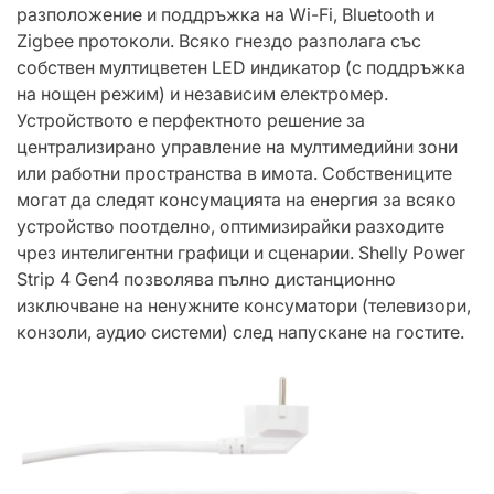
разположение и поддръжка на Wi-Fi, Bluetooth и
Zigbee протоколи. Всяко гнездо разполага със
собствен мултицветен LED индикатор (с поддръжка
на нощен режим) и независим електромер.
Устройството е перфектното решение за
централизирано управление на мултимедийни зони
или работни пространства в имота. Собствениците
могат да следят консумацията на енергия за всяко
устройство поотделно, оптимизирайки разходите
чрез интелигентни графици и сценарии. Shelly Power
Strip 4 Gen4 позволява пълно дистанционно
изключване на ненужните консуматори (телевизори,
конзоли, аудио системи) след напускане на гостите.