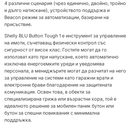
4 различни сценария (чрез единично, двойно, тройно
и дълго натискане), устройството поддържа и
Beacon режим за автоматизации, базирани на
присъствие.
Shelly BLU Button Tough 1 е инструмент за управление
на имоти, съчетаващ физически контрол със
сигурност от висок клас. Гостите могат да го
използват като при напускане, което автоматично
изключва енергоемките уреди и уведомява
персонала, а мениджърите могат да разчитат на него
за управление на системи като гаражни врати и
електронни брави благодарение на защитената
комуникация. Освен това, в обекти за
специализирана грижа или възрастни хора, той е
идеалното решение за мобилен паник бутон или
бутон за спешни повиквания с минимална
поддръжка.