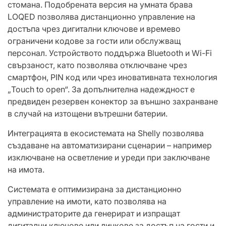
стомана. Подобрената версия на умната брава
LOQED позволява дистанционно управление на
достъпа чрез дигитални ключове и времево
ограничени кодове за гости или обслужващ
персонал. Устройството поддържа Bluetooth и Wi-Fi
свързаност, като позволява отключване чрез
смартфон, PIN код или чрез иновативната технология
„Touch to open“. За допълнителна надеждност е
предвиден резервен конектор за външно захранване
в случай на изтощени вътрешни батерии.
Интеграцията в екосистемата на Shelly позволява
създаване на автоматизирани сценарии – например
изключване на осветление и уреди при заключване
на имота.
Системата е оптимизирана за дистанционно
управление на имоти, като позволява на
администраторите да генерират и изпращат
дигитални ключове или линкове за достъп на гости и