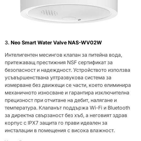
3.
Neo Smart Water Valve NAS-WV02W
Интелигентен месингов клапан за питейна вода,
притежаващ престижния NSF сертификат за
безопасност и надеждност. Устройството използва
усъвършенствана ултразвукова система за
измерване без движещи се части, което елиминира
механичното износване и гарантира изключителна
прецизност при отчитане на дебит, налягане и
температура. Клапанът поддържа Wi-Fi и Bluetooth
за директна свързаност без хъб, а неговият здрав
корпус с IPX7 защита го прави идеален за
инсталации в помещения с висока влажност.