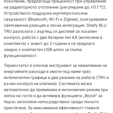
поколение, предлагаща прецизност при управление
на радиаторното отопление (регулиране до ±0.1 °C).
Устройството поддържа мултипротоколна
свързаност (Bluetooth, Wi-Fi и Zigbee), осигурявайки
светкавична реакция и лесна интеграция. Shelly BLU
TRV разполага с въртящ се дисплей за локален
контрол, работи с две батерии тип AA (включени в
комплекта) с живот до 2 години и се предлага
заедно с компактен USB шлюз за пълна
функционалност.
Термостатът е ключов инструмент за намаляване на
енергийните разходи в имоти под наем чрез
интелигентни графици и два режима на работа (TRV и
ръчен контрол на клапана). Системата може
автоматично да преминава в икономичен режим при
липса на гости и да активира функцията „Boost“ за
бързо затопляне непосредствено преди тяхното
пристигане. За максимална ефективност главата