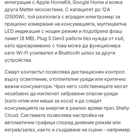
интеграция с Apple HomeKit, Google Home и всяка
друга Matter екосистема. С капацитет до 12A
(2500W), той разполага с вграден електромер за
прецизно измерване на консумацията, мултицветна
LED индикация с нощен режим и подобрена флаш
памет (8 MB). Plug S Gen3 работи без нужда от хъб,
като едновременно с това може да функционира
като Wi-Fi усилвател и Bluetooth шлюз за други
устройства.
Смарт контактът позволява дистанционен контрол
върху осветление, отоплителни уреди или критично
важни консуматори. Чрез него собствениците могат
незабавно да изключат забравени опасни уреди
(като ютии или маши за коса) и да следят
консумацията на енергия в реално време през Shelly
Cloud. Системата позволява настройка на
автоматични графици според дневния режим или
изгрев/залез, както и създаване на сцени – например