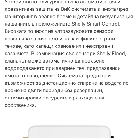
Устройството осигурява пълна автоматизация и
превантивна защита на ВиК системата в имота чрез
мониторинг в реално време и детайлна визуализация
на данните в приложението Shelly Smart Control.
Високата точност на ултразвуковите сензори
позволява засичането и на най-фините скрити
течове, като капещи кранове или неизправни
казанчета. В комбинация със сензори Shelly Flood,
клапанът може автоматично да прекъсне
водоподаването при авариен теч, предпазвайки
имота от наводнение. Системата предлага и
възможност за дистанционно спиране на водата по
време на дълги периоди без резервации,
оптимизирайки ресурсите и разходите на
собственика.