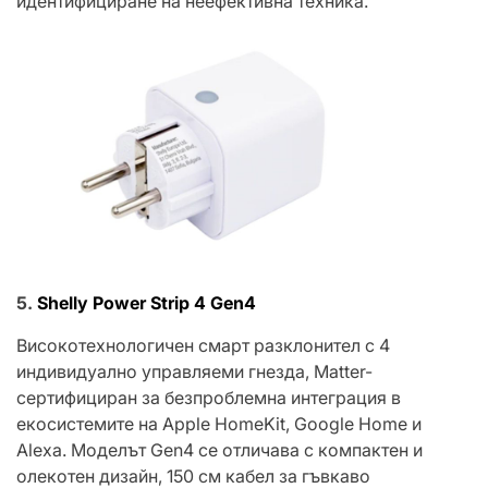
идентифициране на неефективна техника.
5.
Shelly Power Strip 4 Gen4
Високотехнологичен смарт разклонител с 4
индивидуално управляеми гнезда, Matter-
сертифициран за безпроблемна интеграция в
екосистемите на Apple HomeKit, Google Home и
Alexa. Моделът Gen4 се отличава с компактен и
олекотен дизайн, 150 см кабел за гъвкаво