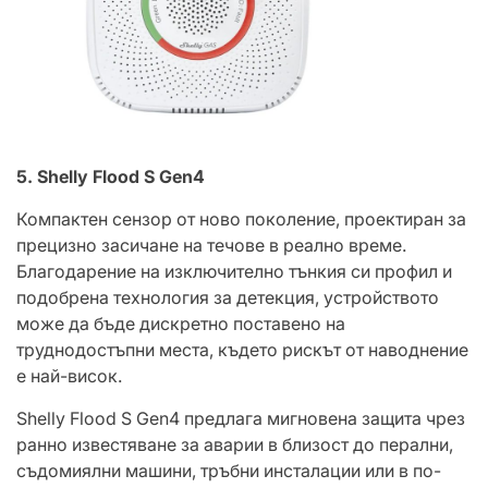
5.
Shelly Flood S Gen4
Компактен сензор от ново поколение, проектиран за
прецизно засичане на течове в реално време.
Благодарение на изключително тънкия си профил и
подобрена технология за детекция, устройството
може да бъде дискретно поставено на
труднодостъпни места, където рискът от наводнение
е най-висок.
Shelly Flood S Gen4 предлага мигновена защита чрез
ранно известяване за аварии в близост до перални,
съдомиялни машини, тръбни инсталации или в по-