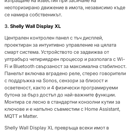
изпращане на известия при засичане на
неоторизирано движение в имота, независимо къде
се намира собственикът.
3.
Shelly Wall Display XL
Централен контролен панел с тъч дисплей,
проектиран за интуитивно управление на цялата
смарт система. Устройството се задвижва от
ултрабърз четириядрен процесор и разполага с Wi-
Fi и Bluetooth свързаност за максимална стабилност.
Панелът включва вградено реле, стерео говорители
с поддръжка на Sonos, сензори за близост и
осветеност, както и 4 физически програмируеми
бутона за бърз достъп до най-важните функции.
Монтира се лесно в стандартни конзолни кутии за
ключове и е напълно съвместим с Home Assistant,
MQTT и Matter.
Shelly Wall Display XL превръща всеки имот в