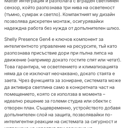
Matter интеграция и разполага с вграден светлинен
сензор, който разпознава три нива на осветеност
(тъмно, сумрак и светло). Компактният му дизайн
позволява дискретен монтаж, осигурявайки
надеждна работа без нужда от допълнителен шлюз.
Shelly Presence Gen4 е ключов компонент за
интелигентното управление на ресурсите, тъй като
разпознава присъствие дори при пълна липса на
движение (например докато гостите спят или четат).
Това гарантира, че осветлението и климатизацията
няма да се изключат неочаквано, докато стаята е
заета. Чрез функцията за зониране, системата може
да активира светлина само в конкретната част на
помещението, която се използва в момента –
идеално решение за големи студиа или обекти с
отворен план. Същевременно, устройството добавя
допълнителен слой на защита, позволявайки по-
интелигентни реакции на системата за сигурност и