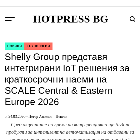
Skip
to
HOTPRESS BG
content
Menu
Търс
НОВИНИ
ТЕХНОЛОГИИ
POSTED
Shelly Group представя
IN
интегрирани IoT решения за
краткосрочни наеми на
SCALE Central & Eastern
Europe 2026
on
24.03.2026
Петър Ангелов - Пепсън
Сред акцентите по време на конференцията ще бъдат
продукти за интелигентна автоматизация на отдавани за
краткосрочен наем имоти и интеграция с една от Топ 5