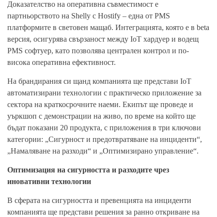
Доказателство на оперативна съвместимост е
партньорството на Shelly с Hostify – една от PMS
платформите в световен мащаб. Интеграцията, която е в beta
версия, осигурява свързаност между IoT хардуер и водещ
PMS софтуер, като позволява централен контрол и по-
висока оперативна ефективност.
На брандирания си щанд компанията ще представи IoT
автоматизирани технологии с практическо приложение за
сектора на краткосрочните наеми. Екипът ще проведе и
уъркшоп с демонстрации на живо, по време на който ще
бъдат показани 20 продукта, с приложения в три ключови
категории: „Сигурност и предотвратяване на инциденти“,
„Намаляване на разходи“ и „Оптимизирано управление“.
Оптимизация на сигурността и разходите чрез
иновативни технологии
В сферата на сигурността и превенцията на инциденти
компанията ще представи решения за ранно откриване на