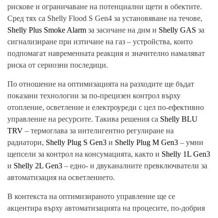
рискове и ограничаване на потенциални щети в обектите.
Сред тях са Shelly Flood S Gen4 за установяване на течове,
Shelly Plus Smoke Alarm
за засичане на дим и
Shelly GAS
за
сигнализиране при изтичане на газ – устройства, които
подпомагат навременната реакция и значително намаляват
риска от сериозни последици.
По отношение на оптимизацията на разходите ще бъдат
показани технологии за по-прецизен контрол върху
отопление, осветление и електроуреди с цел по-ефективно
управление на ресурсите. Такива решения са
Shelly BLU
TRV
– термоглава за интелигентно регулиране на
радиатори,
Shelly Plug S Gen3
и
Shelly Plug M Gen3
– умни
щепсели за контрол на консумацията, както и
Shelly 1L Gen3
и
Shelly 2L Gen3
– едно- и двуканалните превключватели за
автоматизация на осветлението.
В контекста на оптимизираното управление ще се
акцентира върху автоматизацията на процесите, по-добрия