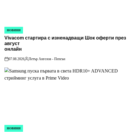
НОВИНИ
POSTED
Vivacom стартира с изненадващи Шок оферти през
IN
август
онлайн
07.08.2026
Петър Ангелов - Пепсън
on
Posted
by
НОВИНИ
POSTED