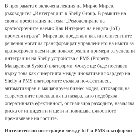
В програмата е включена лекция на Мирчо Мирев,
ръководител „Интеграции“ в Shelly Group. В рамките на
своята презентация на тема: „Ремоделиране на
краткосрочните наеми: Как Интернет на нещата (IoT)
променя играта“, Мирев ще представи как интелигентните
решения могат да трансформират управлението на имоти за
краткосрочен наем и ще покаже реални примери за успешни
интеграции на Shelly устройства с PMS (Property
Management System) платформи. Фокус ще бъде поставен
върху това как синергията между иновативния хардуер на
Shelly и PMS платформите създава по-ефективен,
автоматизиран и мащабируем бизнес модел, отговарящ на
съвременните изисквания на пазара, като подобрява
оперативната ефективност, оптимизира разходите, намалява
риска от инциденти и щети и повишава цялостното
преживяване на гостите.
Интелигентни интеграции между IoT и PMS платформи