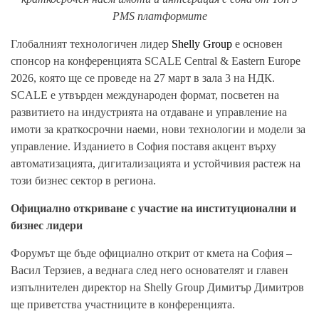
PMS платформите
Глобалният технологичен лидер
Shelly Group
е основен
спонсор на конференцията SCALE Central & Eastern Europe
2026, която ще се проведе на 27 март в зала 3 на НДК.
SCALE е утвърден международен формат, посветен на
развитието на индустрията на отдаване и управление на
имоти за краткосрочни наеми, нови технологии и модели за
управление. Изданието в София поставя акцент върху
автоматизацията, дигитализацията и устойчивия растеж на
този бизнес сектор в региона.
Официално откриване с участие на институционални и
бизнес лидери
Форумът ще бъде официално открит от кмета на София –
Васил Терзиев, а веднага след него основателят и главен
изпълнителен директор на Shelly Group Димитър Димитров
ще приветства участниците в конференцията.