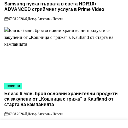
Samsung пуска първата в света HDR10+
IN
ADVANCED стрийминг услуга в Prime Video
07.08.2026
Петър Ангелов - Пепсън
on
Posted
by
НОВИНИ
POSTED
Близо 6 млн. броя основни хранителни продукти
IN
са закупени от „Кошница с грижа“ в Kaufland от
старта на кампанията
07.08.2026
Петър Ангелов - Пепсън
on
Posted
by