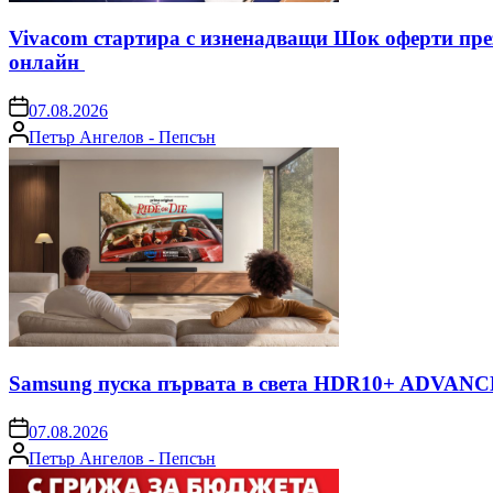
Vivacom стартира с изненадващи Шок оферти пре
онлайн
on
07.08.2026
Posted
Петър Ангелов - Пепсън
by
Samsung пуска първата в света HDR10+ ADVANCE
on
07.08.2026
Posted
Петър Ангелов - Пепсън
by