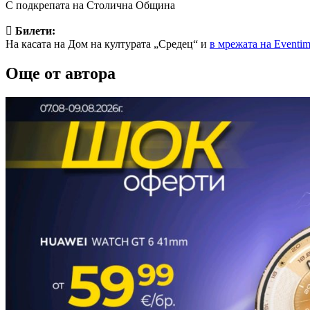
С подкрепата на Столична Община

Билети:
На касата на Дом на културата „Средец“ и
в мрежата на Eventi
Още от автора