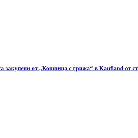
са закупени от „Кошница с грижа“ в Kaufland от с