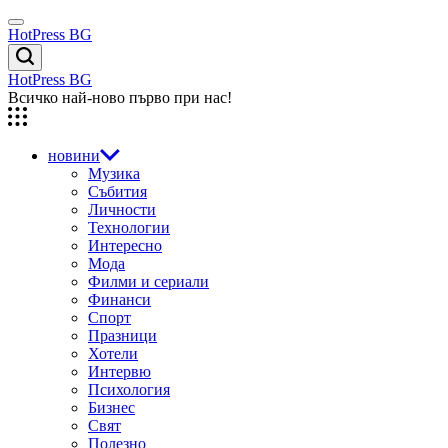
Skip
Menu
to
HotPress BG
content
Търсене
HotPress BG
Всичко най-ново първо при нас!
новини
Музика
Събития
Личности
Технологии
Интересно
Мода
Филми и сериали
Финанси
Спорт
Празници
Хотели
Интервю
Психология
Бизнес
Свят
Полезно