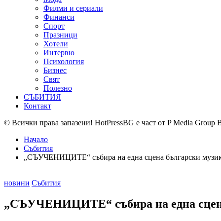
Филми и сериали
Финанси
Спорт
Празници
Хотели
Интервю
Психология
Бизнес
Свят
Полезно
СЪБИТИЯ
Контакт
© Всички права запазени! HotPressBG е част от P Media Group 
Начало
Събития
„СЪУЧЕНИЦИТЕ“ събира на една сцена български музик
Posted
новини
Събития
in
„СЪУЧЕНИЦИТЕ“ събира на една сцена