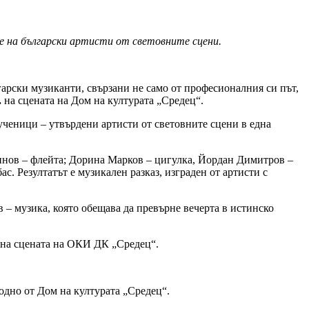
е на
български артисти от световните сцени.
рски музиканти, свързани не само от професионалния си път,
.
на сцената на Дом на културата „Средец“.
ченици – утвърдени артисти от световните сцени в една
в – флейта; Дорина Марков – цигулка, Йордан Димитров –
. Резултатът е музикален разказ, изграден от артисти с
– музика, която обещава да превърне вечерта в истинско
 на сцената на ОКИ ДК „Средец“.
дно от Дом на културата „Средец“.