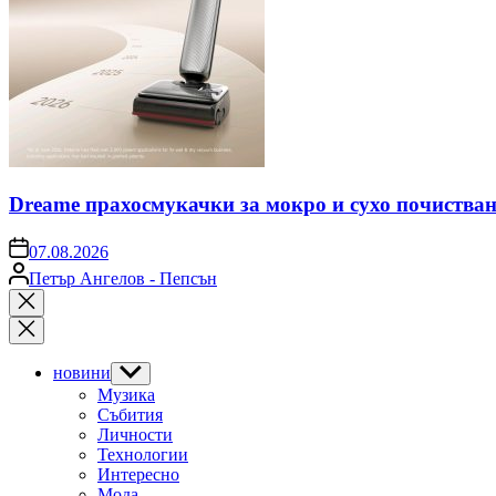
Dreame прахосмукачки за мокро и сухо почистван
on
07.08.2026
Posted
Петър Ангелов - Пепсън
by
Close
search
новини
Show
sub
Музика
menu
Събития
Личности
Технологии
Интересно
Мода