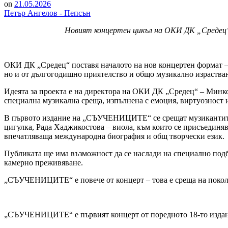
on
21.05.2026
Петър Ангелов - Пепсън
Новият концертен цикъл на ОКИ ДК „Средец“
ОКИ ДК „Средец“ поставя началото на нов концертен формат 
но и от дългогодишно приятелство и общо музикално израства
Идеята за проекта е на директора на ОКИ ДК „Средец“ – Минко
специална музикална среща, изпълнена с емоция, виртуозност и
В първото издание на „СЪУЧЕНИЦИТЕ“ се срещат музикантит
цигулка, Рада Хаджикостова – виола, към които се присъединяв
впечатляваща международна биография и общ творчески език.
Публиката ще има възможност да се наслади на специално подб
камерно преживяване.
„СЪУЧЕНИЦИТЕ“ е повече от концерт – това е среща на поколе
„СЪУЧЕНИЦИТЕ“ е първият концерт от поредното 18-то издание