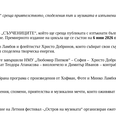
 среща приятелството, споделения път и музиката в изпълнени
– „СЪУЧЕНИЦИТЕ“, който ще среща публиката с изтъкнати бълга
не. Премиерното издание на цикъла ще се състои на
6 юни 2026 г
 Ламбов и флейтистът Христо Добринов, които събират свои съу
 споделена творческа енергия.
е завършили НМУ „Любомир Пипков“ – София – Христо Добрино
ат Теодора Атанасова – виолончело и Димитър Иванов – контрабас
рана програма с произведения от Хофман, Фоте и Минко Ламбов 
ния, спомени, приятелства и музикални мечти, които оживяват
 на Летния фестивал -„Остров на музиката“ организиран ежего