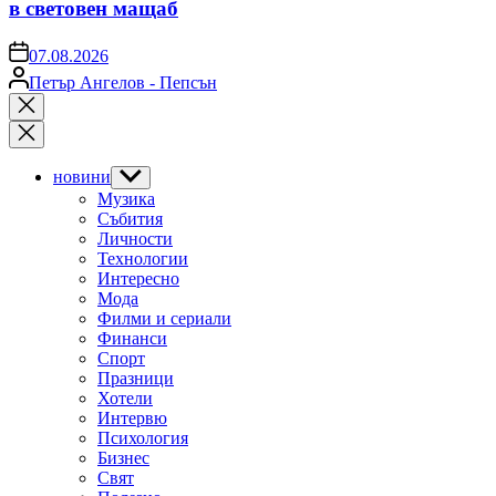
в световен мащаб
on
07.08.2026
Posted
Петър Ангелов - Пепсън
by
Close
search
новини
Show
sub
Музика
menu
Събития
Личности
Технологии
Интересно
Мода
Филми и сериали
Финанси
Спорт
Празници
Хотели
Интервю
Психология
Бизнес
Свят