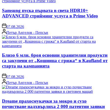
Samsung пуска първата в света HDR10+
ADVANCED стрийминг услуга в Prime Video
on
07.08.2026
Posted
Петър Ангелов - Пепсън
by
Близо 6 млн. броя основни хранителни продукти
са закупени от „Кошница с грижа“ в Kaufland от
старта на кампанията
on
07.08.2026
Posted
Петър Ангелов - Пепсън
by
Dreame прахосмукачки за мокро и сухо
почистване надхвърлиха 2 000 патентни заявки