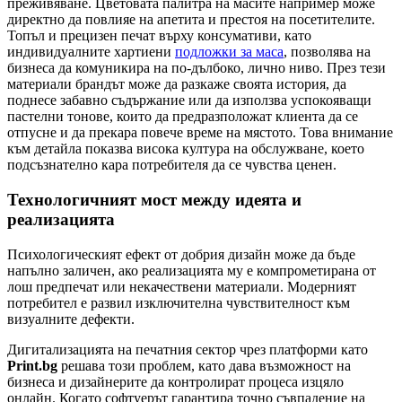
преживяване. Цветовата палитра на масите например може
директно да повлияе на апетита и престоя на посетителите.
Топъл и прецизен печат върху консумативи, като
индивидуалните хартиени
подложки за маса
, позволява на
бизнеса да комуникира на по-дълбоко, лично ниво. През тези
материали брандът може да разкаже своята история, да
поднесе забавно съдържание или да използва успокояващи
пастелни тонове, които да предразположат клиента да се
отпусне и да прекара повече време на мястото. Това внимание
към детайла показва висока култура на обслужване, което
подсъзнателно кара потребителя да се чувства ценен.
Технологичният мост между идеята и
реализацията
Психологическият ефект от добрия дизайн може да бъде
напълно заличен, ако реализацията му е компрометирана от
лош предпечат или некачествени материали. Модерният
потребител е развил изключителна чувствителност към
визуалните дефекти.
Дигитализацията на печатния сектор чрез платформи като
Print.bg
решава този проблем, като дава възможност на
бизнеса и дизайнерите да контролират процеса изцяло
онлайн. Когато софтуерът гарантира точно съвпадение на