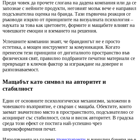
Преди човек да прочете слогана на дадена компания или да се
запознае с нейните продукти, неговият мозък вече е направил
подсъзнателна оценка на бранда. Тази първична реакция се
ръководи изцяло от принципите на визуалната психология –
науката за това как цветовете, формите и мащабите влияят на
човешките емоции и вземането на решения.
Успешните компании знаят, че брандингът не е просто
естетика, а мощен инструмент за комуникация. Когато
пренесем тези принципи от дигиталното пространство във
физическия свят, правилно подбраните печатни материали се
превръщат в ключов фактор за изграждане на доверие и
разпознаваемост.
Мащабът като символ на авторитет и
стабилност
Един от основните психологически механизми, заложени в
човешкото възприятие, е свързан с мащаба. Обектите, които
заемат значително място в пространството, подсъзнателно се
асоциират със стабилност, сила и висок авторитет. В градска
среда този ефект се постига най-успешно чрез
широкоформатния печат.
Използването на големи
транспаранти
и винилни банери не е