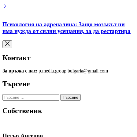
Психология на адреналина: Защо мозъкът ни
има нужда от силни усещания, за да рестартира
Контакт
За връзка с нас:
p.media.group.bulgaria@gmail.com
Търсене
Търсене
за:
Собственик
Петър Ангелов