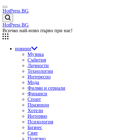
Skip
Menu
to
HotPress BG
content
Търсене
HotPress BG
Всичко най-ново първо при нас!
новини
Музика
Събития
Личности
Технологии
Интересно
Мода
Филми и сериали
Финанси
Спорт
Празници
Хотели
Интервю
Психология
Бизнес
Свят
Полезно