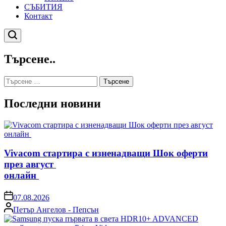
СЪБИТИЯ
Контакт
Търсене
Търсене..
Търсене
за:
Последни новини
Vivacom стартира с изненадващи Шок оферти
през август
онлайн
on
07.08.2026
Posted
Петър Ангелов - Пепсън
by