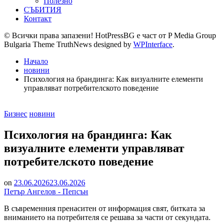
Полезно
СЪБИТИЯ
Контакт
© Всички права запазени! HotPressBG е част от P Media Group
Bulgaria Theme TruthNews designed by
WPInterface
.
Начало
новини
Психология на брандинга: Как визуалните елементи
управляват потребителското поведение
Posted
Бизнес
новини
in
Психология на брандинга: Как
визуалните елементи управляват
потребителското поведение
on
23.06.2026
23.06.2026
Петър Ангелов - Пепсън
В съвременния пренаситен от информация свят, битката за
вниманието на потребителя се решава за части от секундата.