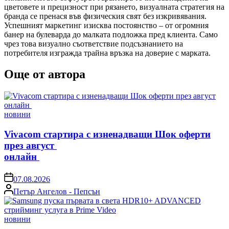
цветовете и прецизност при рязането, визуалната стратегия на
бранда се пренася във физическия свят без изкривявания.
Успешният маркетинг изисква постоянство – от огромния
банер на булеварда до малката подложка пред клиента. Само
чрез това визуално съответствие подсъзнанието на
потребителя изгражда трайна връзка на доверие с марката.
Още от автора
Posted
новини
in
Vivacom стартира с изненадващи Шок оферти
през август
онлайн
on
07.08.2026
Posted
Петър Ангелов - Пепсън
by
Posted
новини
in