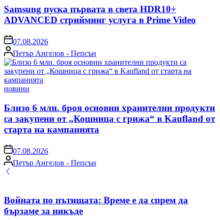
Samsung пуска първата в света HDR10+
ADVANCED стрийминг услуга в Prime Video
on
07.08.2026
Posted
Петър Ангелов - Пепсън
by
Posted
новини
in
Близо 6 млн. броя основни хранителни продукти
са закупени от „Кошница с грижа“ в Kaufland от
старта на кампанията
on
07.08.2026
Posted
Петър Ангелов - Пепсън
by
Войната по пътищата: Време е да спрем да
бързаме за никъде