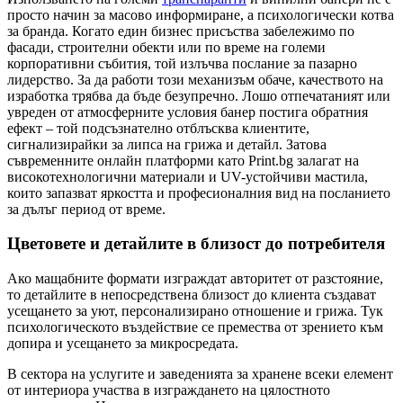
просто начин за масово информиране, а психологически котва
за бранда. Когато един бизнес присъства забележимо по
фасади, строителни обекти или по време на големи
корпоративни събития, той излъчва послание за пазарно
лидерство. За да работи този механизъм обаче, качеството на
изработка трябва да бъде безупречно. Лошо отпечатаният или
увреден от атмосферните условия банер постига обратния
ефект – той подсъзнателно отблъсква клиентите,
сигнализирайки за липса на грижа и детайл. Затова
съвременните онлайн платформи като Print.bg залагат на
високотехнологични материали и UV-устойчиви мастила,
които запазват яркостта и професионалния вид на посланието
за дълъг период от време.
Цветовете и детайлите в близост до потребителя
Ако мащабните формати изграждат авторитет от разстояние,
то детайлите в непосредствена близост до клиента създават
усещането за уют, персонализирано отношение и грижа. Тук
психологическото въздействие се премества от зрението към
допира и усещането за микросредата.
В сектора на услугите и заведенията за хранене всеки елемент
от интериора участва в изграждането на цялостното