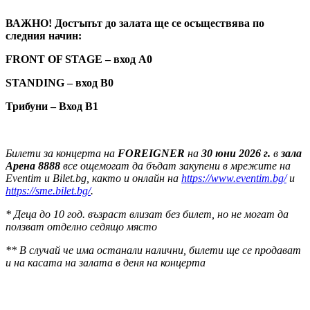
ВАЖНО! Достъп
ът до залата ще се осъществява по
следния начин:
FRONT OF STAGE – вход А0
STANDING – вход В0
Трибуни – Вход В1
Билети за концерта на
FOREIGNER
на
30 юни 2026 г.
в
зала
Арена 8888
все ощемогат да бъдат закупени в мрежите на
Eventim
и Bilet.bg, както и онлайн на
https://www.eventim.bg/
и
https://sme.bilet.bg/
.
* Деца до 10 год. възраст влизат без билет, но не могат дa
ползват отделно седящо място
** В случай че има останали налични, билети ще се продават
и на касата на залата в деня на концерта