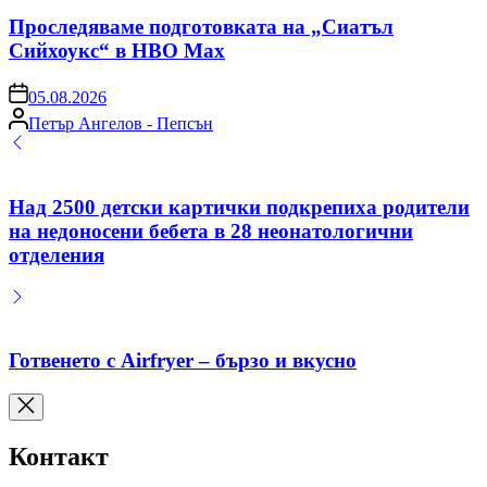
in
Проследяваме подготовката на „Сиатъл
Сийхоукс“ в HBO Max
on
05.08.2026
Posted
Петър Ангелов - Пепсън
by
Над 2500 детски картички подкрепиха родители
на недоносени бебета в 28 неонатологични
отделения
Готвенето с Airfryer – бързо и вкусно
Контакт