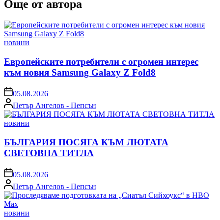
Още от автора
Posted
новини
in
Европейските потребители с огромен интерес
към новия Samsung Galaxy Z Fold8
on
05.08.2026
Posted
Петър Ангелов - Пепсън
by
Posted
новини
in
БЪЛГАРИЯ ПОСЯГА КЪМ ЛЮТАТА
СВЕТОВНА ТИТЛА
on
05.08.2026
Posted
Петър Ангелов - Пепсън
by
Posted
новини