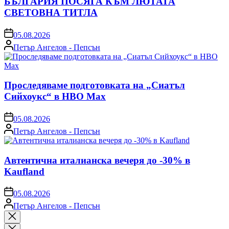
БЪЛГАРИЯ ПОСЯГА КЪМ ЛЮТАТА
СВЕТОВНА ТИТЛА
on
05.08.2026
Posted
Петър Ангелов - Пепсън
by
Проследяваме подготовката на „Сиатъл
Сийхоукс“ в HBO Max
on
05.08.2026
Posted
Петър Ангелов - Пепсън
by
Автентична италианска вечеря до -30% в
Kaufland
on
05.08.2026
Posted
Петър Ангелов - Пепсън
by
Close
search