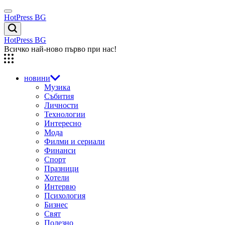
Skip
Menu
to
HotPress BG
content
Търсене
HotPress BG
Всичко най-ново първо при нас!
новини
Музика
Събития
Личности
Технологии
Интересно
Мода
Филми и сериали
Финанси
Спорт
Празници
Хотели
Интервю
Психология
Бизнес
Свят
Полезно