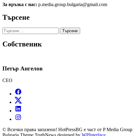
За връзка с нас:
p.media.group.bulgaria@gmail.com
Търсене
Търсене
за:
Собственик
Петър Ангелов
CEO
© Всички права запазени! HotPressBG е част от P Media Group
Bulgaria Theme TruthNews designed by
WPInterface
.