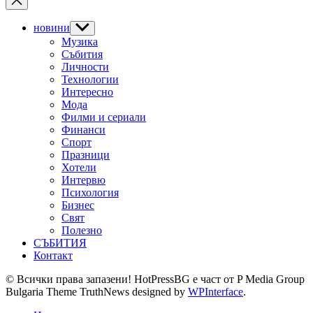
новини
Show
sub
Музика
menu
Събития
Личности
Технологии
Интересно
Мода
Филми и сериали
Финанси
Спорт
Празници
Хотели
Интервю
Психология
Бизнес
Свят
Полезно
СЪБИТИЯ
Контакт
© Всички права запазени! HotPressBG е част от P Media Group
Bulgaria Theme TruthNews designed by
WPInterface
.