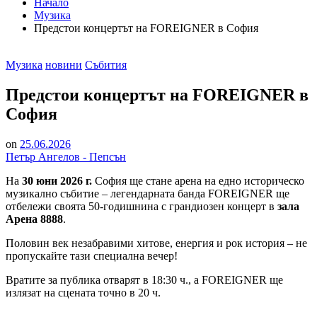
Начало
Музика
Предстои концертът на FOREIGNER в София
Posted
Музика
новини
Събития
in
Предстои концертът на FOREIGNER в
София
on
25.06.2026
Петър Ангелов - Пепсън
На
30 юни 2026 г.
София ще стане арена на едно историческо
музикално събитие – легендарната банда FOREIGNER ще
отбележи своята 50-годишнина с грандиозен концерт в
зала
Арена 8888
.
Половин век незабравими хитове, енергия и рок история – не
пропускайте тази специална вечер!
Вратите за публика отварят в 18:30 ч., а FOREIGNER ще
излязат на сцената точно в 20 ч.