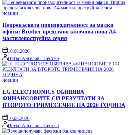
Posted
новини
in
Непрекъсната производителност за малки
офиси: Brother представя ключова нова A4
мастиленоструйна серия
on
10.08.2026
Posted
Петър Ангелов - Пепсън
by
Posted
новини
in
LG ELECTRONICS ОБЯВЯВА
ФИНАНСОВИТЕ СИ РЕЗУЛТАТИ ЗА
ВТОРОТО ТРИМЕСЕЧИЕ НА 2026 ГОДИНА
on
10.08.2026
Posted
Петър Ангелов - Пепсън
by