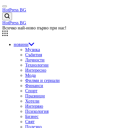
Skip
Menu
to
HotPress BG
content
Търсене
HotPress BG
Всичко най-ново първо при нас!
новини
Музика
Събития
Личности
Технологии
Интересно
Мода
Филми и сериали
Финанси
Спорт
Празници
Хотели
Интервю
Психология
Бизнес
Свят
Полезно