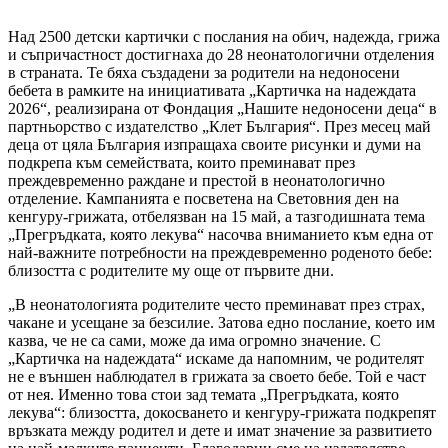
Над 2500 детски картички с послания на обич, надежда, грижа
и съпричастност достигнаха до 28 неонатологични отделения
в страната. Те бяха създадени за родители на недоносени
бебета в рамките на инициативата „Картичка на надеждата
2026“, реализирана от Фондация „Нашите недоносени деца“ в
партньорство с издателство „Клет България“. През месец май
деца от цяла България изпращаха своите рисунки и думи на
подкрепа към семействата, които преминават през
преждевременно раждане и престой в неонатологично
отделение. Кампанията е посветена на Световния ден на
кенгуру-грижата, отбелязван на 15 май, а тазгодишната тема
„Прегръдката, която лекува“ насочва вниманието към една от
най-важните потребности на преждевременно роденото бебе:
близостта с родителите му още от първите дни.
„В неонатологията родителите често преминават през страх,
чакане и усещане за безсилие. Затова едно послание, което им
казва, че не са сами, може да има огромно значение. С
„Картичка на надеждата“ искаме да напомним, че родителят
не е външен наблюдател в грижата за своето бебе. Той е част
от нея. Именно това стои зад темата „Прегръдката, която
лекува“: близостта, докосването и кенгуру-грижата подкрепят
връзката между родител и дете и имат значение за развитието