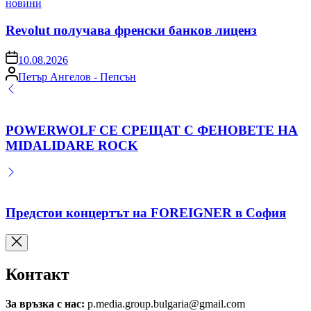
Posted
новини
in
Revolut получава френски банков лиценз
on
10.08.2026
Posted
Петър Ангелов - Пепсън
by
POWERWOLF СЕ СРЕЩАТ С ФЕНОВЕТЕ НА
MIDALIDARE ROCK
Предстои концертът на FOREIGNER в София
Контакт
За връзка с нас:
p.media.group.bulgaria@gmail.com