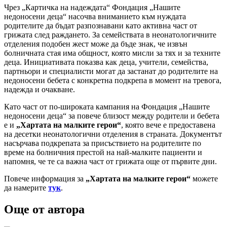
Чрез „Картичка на надеждата“ Фондация „Нашите
недоносени деца“ насочва вниманието към нуждата
родителите да бъдат разпознавани като активна част от
грижата след раждането. За семействата в неонатологичните
отделения подобен жест може да бъде знак, че извън
болничната стая има общност, която мисли за тях и за техните
деца. Инициативата показва как деца, учители, семейства,
партньори и специалисти могат да застанат до родителите на
недоносени бебета с конкретна подкрепа в момент на тревога,
надежда и очакване.
Като част от по-широката кампания на Фондация „Нашите
недоносени деца“ за повече близост между родители и бебета
е и
„Хартата на малките герои“
, която вече е предоставена
на десетки неонатологични отделения в страната. Документът
насърчава подкрепата за присъствието на родителите по
време на болничния престой на най-малките пациенти и
напомня, че те са важна част от грижата още от първите дни.
Повече информация за
„Хартата на малките герои“
можете
да намерите
тук
.
Още от автора