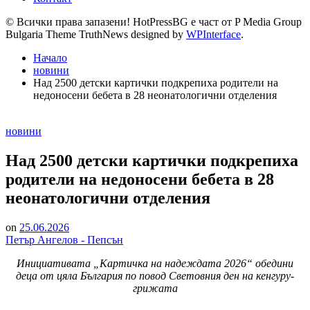
© Всички права запазени! HotPressBG е част от P Media Group
Bulgaria Theme TruthNews designed by
WPInterface
.
Начало
новини
Над 2500 детски картички подкрепиха родители на
недоносени бебета в 28 неонатологични отделения
Posted
новини
in
Над 2500 детски картички подкрепиха
родители на недоносени бебета в 28
неонатологични отделения
on
25.06.2026
Петър Ангелов - Пепсън
Инициативата „Картичка на надеждата 2026“ обедини
деца от цяла България по повод Световния ден на кенгуру-
грижата