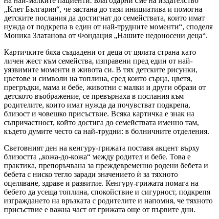
на най-малките пациенти. Благодарни сме на издателство
„Клет България“, че застана до тази инициатива и помогна
детските послания да достигнат до семействата, които имат
нужда от подкрепа в един от най-трудните моменти“, споделя
Моника Златанова от Фондация „Нашите недоносени деца“.
Картичките бяха създадени от деца от цялата страна като
личен жест към семейства, изправени пред един от най-
уязвимите моменти в живота си. В тях детските рисунки,
цветове и символи на топлина, сред които сърца, цветя,
прегръдки, мама и бебе, животни с малки и други образи от
детското въображение, се превърнаха в послания към
родителите, които имат нужда да почувстват подкрепа,
близост и човешко присъствие. Всяка картичка е знак на
съпричастност, който достига до семействата именно там,
където думите често са най-трудни: в болничните отделения.
Световният ден на кенгуру-грижата поставя акцент върху
близостта „кожа-до-кожа“ между родител и бебе. Това е
практика, препоръчвана за преждевременно родени бебета и
бебета с ниско тегло заради значението ѝ за тяхното
оцеляване, здраве и развитие. Кенгуру-грижата помага на
бебето да усеща топлина, спокойствие и сигурност, подкрепя
изграждането на връзката с родителите и напомня, че тяхното
присъствие е важна част от грижата още от първите дни.