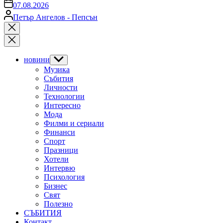
on
07.08.2026
Posted
Петър Ангелов - Пепсън
by
Close
search
новини
Show
sub
Музика
menu
Събития
Личности
Технологии
Интересно
Мода
Филми и сериали
Финанси
Спорт
Празници
Хотели
Интервю
Психология
Бизнес
Свят
Полезно
СЪБИТИЯ
Контакт