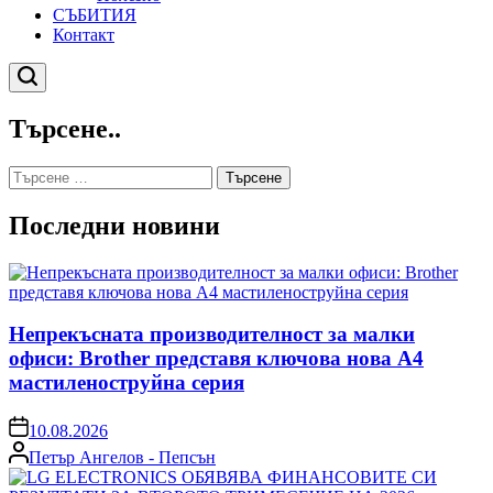
СЪБИТИЯ
Контакт
Търсене
Търсене..
Търсене
за:
Последни новини
Непрекъсната производителност за малки
офиси: Brother представя ключова нова A4
мастиленоструйна серия
on
10.08.2026
Posted
Петър Ангелов - Пепсън
by