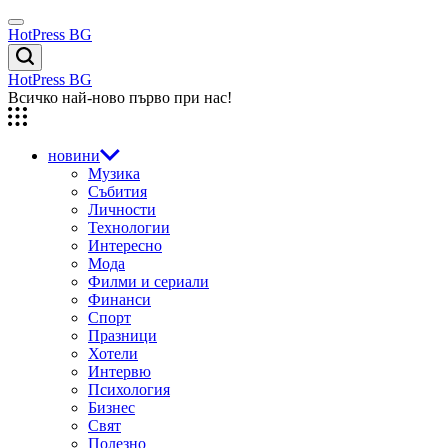
Skip
Menu
to
HotPress BG
content
Търсене
HotPress BG
Всичко най-ново първо при нас!
новини
Музика
Събития
Личности
Технологии
Интересно
Мода
Филми и сериали
Финанси
Спорт
Празници
Хотели
Интервю
Психология
Бизнес
Свят
Полезно