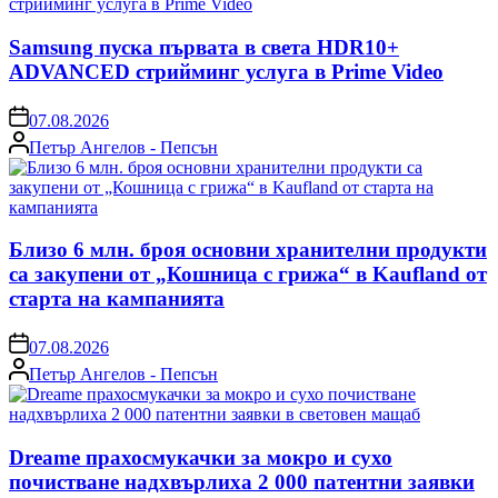
Samsung пуска първата в света HDR10+
ADVANCED стрийминг услуга в Prime Video
on
07.08.2026
Posted
Петър Ангелов - Пепсън
by
Близо 6 млн. броя основни хранителни продукти
са закупени от „Кошница с грижа“ в Kaufland от
старта на кампанията
on
07.08.2026
Posted
Петър Ангелов - Пепсън
by
Dreame прахосмукачки за мокро и сухо
почистване надхвърлиха 2 000 патентни заявки