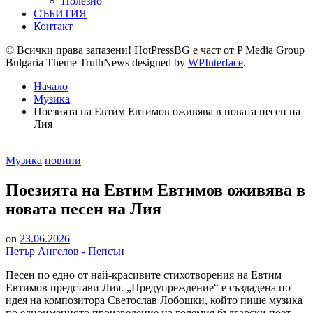
Полезно
СЪБИТИЯ
Контакт
© Всички права запазени! HotPressBG е част от P Media Group
Bulgaria Theme TruthNews designed by
WPInterface
.
Начало
Музика
Поезията на Евтим Евтимов оживява в новата песен на
Лия
Posted
Музика
новини
in
Поезията на Евтим Евтимов оживява в
новата песен на Лия
on
23.06.2026
Петър Ангелов - Пепсън
Песен по едно от най-красивите стихотворения на Евтим
Евтимов представи Лия. „Предупреждение“ е създадена по
идея на композитора Светослав Лобошки, който пише музика
по едноименното произведение на големия български поет.