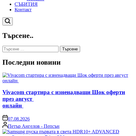
СЪБИТИЯ
Контакт
Търсене
Търсене..
Търсене
за:
Последни новини
Vivacom стартира с изненадващи Шок оферти
през август
онлайн
on
07.08.2026
Posted
Петър Ангелов - Пепсън
by