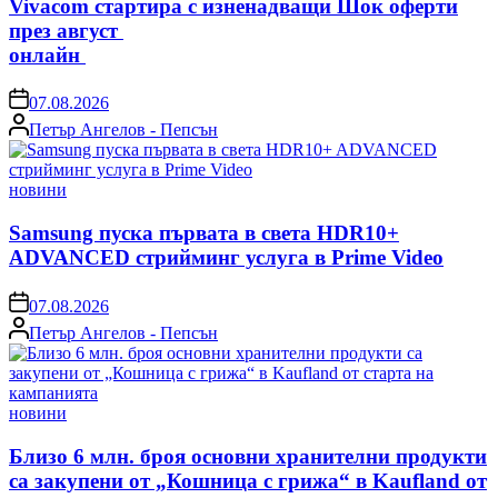
Vivacom стартира с изненадващи Шок оферти
през август
онлайн
on
07.08.2026
Posted
Петър Ангелов - Пепсън
by
Posted
новини
in
Samsung пуска първата в света HDR10+
ADVANCED стрийминг услуга в Prime Video
on
07.08.2026
Posted
Петър Ангелов - Пепсън
by
Posted
новини
in
Близо 6 млн. броя основни хранителни продукти
са закупени от „Кошница с грижа“ в Kaufland от