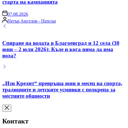
старта на кампанията
on
07.08.2026
Posted
Петър Ангелов - Пепсън
by
Спиране на водата в Благоевград и 12 села (30
юни – 2 юли 2026): Къде и кога няма да има
вода?
„Изи Кредит“ превръща юни в месец на спорта,
традициите и детските усмивки с подкрепа за
местните общности
Контакт