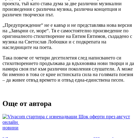
проекта, тъй като става дума за две различни музикални
произведения с различна музика, различна концепция и
различен творчески път.
„Предупреждение“ не е кавър и не представлява нова версия
на „Завърни се, море“. Тя е самостоятелно произведение по
оригиналното стихотворение на Евтим Евтимов, създадено с
музика на Светослав Лобошки и с подкрепата на
наследниците на поета.
Така повече от четири десетилетия след написването си
стихотворението продължава да вдъхновява нови творци и да
намира своя път към различни поколения слушатели. А може
би именно в това се крие истинската сила на голямата поезия
– да живее отвъд времето и отвъд една-единствена песен.
Още от автора
Posted
новини
in