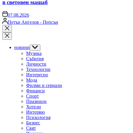
в световен мащаб
on
07.08.2026
Posted
Петър Ангелов - Пепсън
by
Close
search
новини
Show
sub
Музика
menu
Събития
Личности
Технологии
Интересно
Мода
Филми и сериали
Финанси
Спорт
Празници
Хотели
Интервю
Психология
Бизнес
Свят