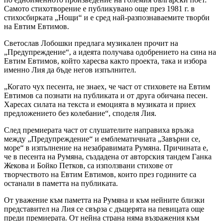
Самото стихотворение е публикувано още през 1981 г. в
стихосбирката „Нощи“ и е сред най-разпознаваемите творби
на Евтим Евтимов.
Светослав Лобошки предлага музикален прочит на
„Предупреждение“, а идеята получава одобрението на сина на
Евтим Евтимов, който харесва както проекта, така и избора
именно Лия да бъде негов изпълнител.
„Когато чух песента, не знаех, че част от стиховете на Евтим
Евтимов са познати на публиката и от друга обичана песен.
Харесах силата на текста и емоцията в музиката и приех
предложението без колебание“, споделя Лия.
След премиерата част от слушателите направиха връзка
между „Предупреждение“ и емблематичната „Завърни се,
море“ в изпълнение на незабравимата Румяна. Причината е,
че в песента на Румяна, създадена от авторския тандем Ганка
Жекова и Бойко Петков, са използвани стихове от
творчеството на Евтим Евтимов, които през годините са
останали в паметта на публиката.
От уважение към паметта на Румяна и към нейните близки
представител на Лия се свърза с дъщерята на певицата още
преди премиерата. От нейна страна няма възражения към