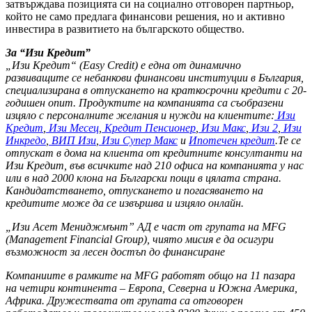
затвърждава позицията си на социално отговорен партньор,
който не само предлага финансови решения, но и активно
инвестира в развитието на българското общество.
За “Изи Кредит”
„Изи Кредит“ (Easy Credit) е една от динамично
развиващите се небанкови финансови институции в България,
специализирана в отпускането на краткосрочни кредити с 20-
годишен опит. Продуктите на компанията са съобразени
изцяло с персоналните желания и нужди на клиентите:
Изи
Кредит
,
Изи Месец
,
Кредит Пенсионер
,
Изи Макс
,
Изи 2
,
Изи
Инкредо
,
ВИП Изи
,
Изи Супер Макс
и
Ипотечен кредит
.Те се
отпускат в дома на клиента от кредитните консултанти на
Изи Кредит, във всичките над 210 офиса на компанията у нас
или в над 2000 клона на Български пощи в цялата страна.
Кандидатстването, отпускането и погасяването на
кредитите може да се извършва и изцяло онлайн.
„Изи Асет Мениджмънт” АД е част от групата на MFG
(Management Financial Group), чиято мисия е да осигури
възможност за лесен достъп до финансиране
Компаниите в рамките на MFG работят общо на 11 пазара
на четири континента – Европа, Северна и Южна Америка,
Африка. Дружествата от групата са отговорен