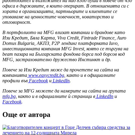
работодател и възложител на над 8300 души в повече от 450
офиса в държавите, в които оперират. В отношенията си с
хората в организацията, партньорите и клиентите се
уповаваме на ценностите човечност, новаторство и
отговорност.
В портфолиото на MFG влизат компании и брандове като
Изи Кредит, Бяла Карта, Viva Credit, Fintrade Finance, Auro
Domus Bulgaria, АКПЗ, P2P лендинг платформата Iuvo,
инвестиционната компания MFG Invest, която се търгува на
beam пазара на Българската фондова борса под борсов код
MFG, застрахователно дружество Инстинкт и др.
Повече за Изи Кредит може да прочетете на сайта на
компанията
www.easycredit.bg
, както и в официалните
профили във
Facebook
и
LinkedIn
.
Повече за MFG можете да намерите на сайта на групата
mfg.bg
, както и в официалните ѝ страници в
LinkedIn
и
Facebook
.
Още от автора