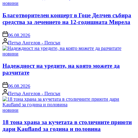
Posted
новини
in
Благотворителен концерт в Гоце Делчев събира
средства за лечението на 12-годишната Мирела
on
06.08.2026
Posted
Петър Ангелов - Пепсън
by
Posted
новини
in
Надеждност на уредите, на която можете да
разчитате
on
06.08.2026
Posted
Петър Ангелов - Пепсън
by
Posted
новини
in
18 тона храна за кучетата в столичните приюти
дари Kaufland за година и половина