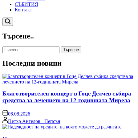
СЪБИТИЯ
Контакт
Търсене
Търсене..
Търсене
за:
Последни новини
Благотворителен концерт в Гоце Делчев събира
средства за лечението на 12-годишната Мирела
on
06.08.2026
Posted
Петър Ангелов - Пепсън
by