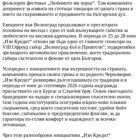
фолклорен фестивал „Любимото ми хорце“. Там компанията
допринесе за изявата на стотици танцьори от цялата страна в
името на съхраняването и предаването на българския дух.
Емоциите във Велинград продължават и през втората
половина на месеца с едно от най-вълнуващите събития за
любителите на високия адреналин. В периода от 25 до 28 юни
„Изи Кредит“ отново ще бъде един от главните спонсори на
VIII Офроуд събор „Велинград 4х4 и Приятели“, подкрепяйки
зрелищното автомобилно приключение, което традиционно
събира състезатели и фенове от цяла България.
Успоредно с инициативите във вътрешността на страната,
компанията пренася своята грижа и по родното Черноморие.
„Изи Кредит“ разширява дългогодишната си традиция и в
периода от юни до септември 2026 година надгражда
присъствието си в Бургас и Слънчев бряг. Освен ежегодното
брандиране на чадъри и специализирани спасителни екипи,
тази година институцията осигурява изцяло нови плажни
съоръжения, сред които спасителни постове, удобни бийч
боксове, съблекални и предупредителни флагове, за да
гарантира по-голям комфорт и надеждност за всички
летовници.
Чрез тези разнообразни инициативи „Изи Кредит“