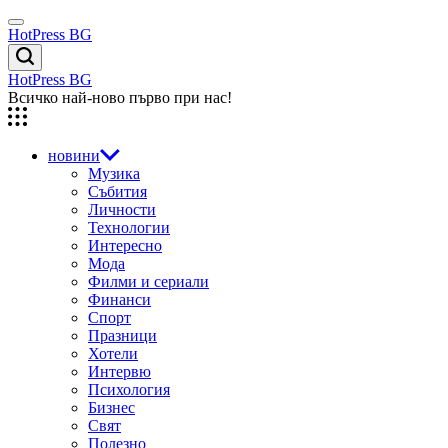
Skip
Menu
to
HotPress BG
content
Търсене
HotPress BG
Всичко най-ново първо при нас!
новини
Музика
Събития
Личности
Технологии
Интересно
Мода
Филми и сериали
Финанси
Спорт
Празници
Хотели
Интервю
Психология
Бизнес
Свят
Полезно