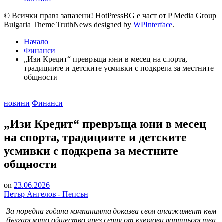
© Всички права запазени! HotPressBG е част от P Media Group
Bulgaria Theme TruthNews designed by
WPInterface
.
Начало
Финанси
„Изи Кредит“ превръща юни в месец на спорта,
традициите и детските усмивки с подкрепа за местните
общности
Posted
новини
Финанси
in
„Изи Кредит“ превръща юни в месец
на спорта, традициите и детските
усмивки с подкрепа за местните
общности
on
23.06.2026
Петър Ангелов - Пепсън
За поредна година компанията доказва своя ангажимент към
българското общество чрез серия от ключови партньорства