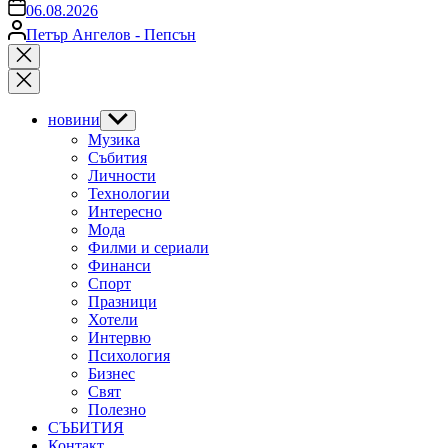
on
06.08.2026
Posted
Петър Ангелов - Пепсън
by
Close
search
новини
Show
sub
Музика
menu
Събития
Личности
Технологии
Интересно
Мода
Филми и сериали
Финанси
Спорт
Празници
Хотели
Интервю
Психология
Бизнес
Свят
Полезно
СЪБИТИЯ
Контакт