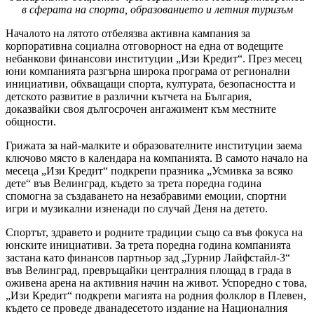
в сферата на спорта, образованието и летния туризъм
Началото на лятото отбелязва активна кампания за
корпоративна социална отговорност на една от водещите
небанкови финансови институции „Изи Кредит“. През месец
юни компанията разгърна широка програма от регионални
инициативи, обхващащи спорта, културата, безопасността и
детското развитие в различни кътчета на България,
доказвайки своя дългосрочен ангажимент към местните
общности.
Грижата за най-малките и образователните институции заема
ключово място в календара на компанията. В самото начало на
месеца „Изи Кредит“ подкрепи празника „Усмивка за всяко
дете“ във Велинград, където за трета поредна година
спомогна за създаването на незабравими емоции, спортни
игри и музикални изненади по случай Деня на детето.
Спортът, здравето и родните традиции също са във фокуса на
юнските инициативи. За трета поредна година компанията
застана като финансов партньор зад „Турнир Лайфстайл-3“
във Велинград, превръщайки централния площад в града в
оживена арена на активния начин на живот. Успоредно с това,
„Изи Кредит“ подкрепи магията на родния фолклор в Плевен,
където се проведе дванадесетото издание на Националния