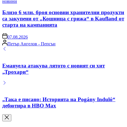
Posted
новини
in
Близо 6 млн. броя основни хранителни продукти
са закупени от „Кошница с грижа“ в Kaufland от
старта на кампанията
on
07.08.2026
Posted
Петър Ангелов - Пепсън
by
Емануела атакува лятото с новият си хит
„Трохари“
„Така е писано: Историята на Pogány Induló“
дебютира в HBO Max