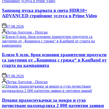
Samsung пуска първата в света HDR10+
ADVANCED стрийминг услуга в Prime Video
on
07.08.2026
Posted
Петър Ангелов - Пепсън
by
Близо 6 млн. броя основни хранителни продукти
са закупени от „Кошница с грижа“ в Kaufland от
старта на кампанията
on
07.08.2026
Posted
Петър Ангелов - Пепсън
by
Dreame прахосмукачки за мокро и сухо
почистване надхвърлиха 2 000 патентни заявки