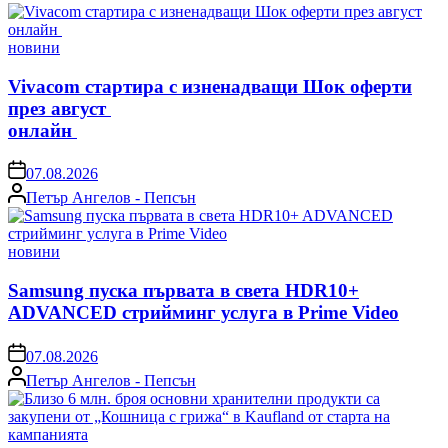
Posted
новини
in
Vivacom стартира с изненадващи Шок оферти
през август
онлайн
on
07.08.2026
Posted
Петър Ангелов - Пепсън
by
Posted
новини
in
Samsung пуска първата в света HDR10+
ADVANCED стрийминг услуга в Prime Video
on
07.08.2026
Posted
Петър Ангелов - Пепсън
by