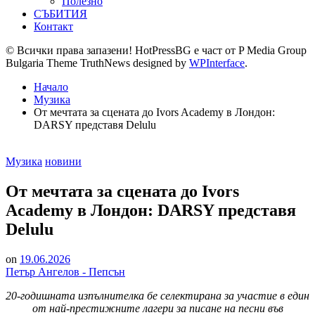
Полезно
СЪБИТИЯ
Контакт
© Всички права запазени! HotPressBG е част от P Media Group
Bulgaria Theme TruthNews designed by
WPInterface
.
Начало
Музика
От мечтата за сцената до Ivors Academy в Лондон:
DARSY представя Delulu
Posted
Музика
новини
in
От мечтата за сцената до Ivors
Academy в Лондон: DARSY представя
Delulu
on
19.06.2026
Петър Ангелов - Пепсън
20-годишната изпълнителка бе селектирана за участие в един
от най-престижните лагери за писане на песни във