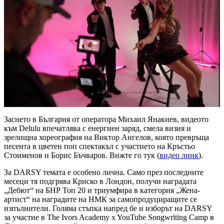
Заснето в България от оператора Михаил Янакиев, видеото
към Delulu впечатлява с енергиен заряд, смела визия и
зрелищна хореография на Виктор Ангелов, която превръща
песента в цветен поп спектакъл с участието на Кръстьо
Стоименов и Борис Бъчваров. Вижте го тук (
видео линк
).
За DARSY темата е особено лична. Само през последните
месеци тя подгрява Криско в Лондон, получи наградата
„Дебют“ на БНР Топ 20 и триумфира в категория „Жена-
артист“ на наградите на НМК за самопродуциращите се
изпълнители. Голяма стъпка напред бе и изборът на DARSY
за участие в The Ivors Academy x YouTube Songwriting Camp в