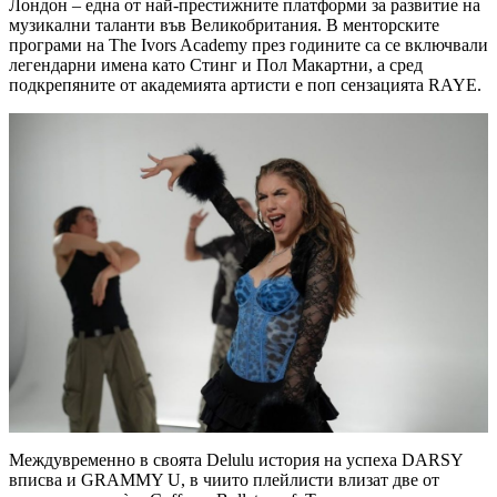
Лондон – една от най-престижните платформи за развитие на
музикални таланти във Великобритания. В менторските
програми на The Ivors Academy през годините са се включвали
легендарни имена като Стинг и Пол Макартни, а сред
подкрепяните от академията артисти е поп сензацията RAYE.
Междувременно в своята Delulu история на успеха DARSY
вписва и GRAMMY U, в чиито плейлисти влизат две от