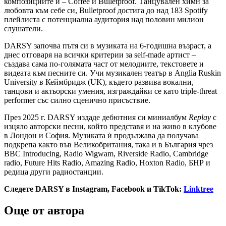
композициите ѝ – Coffee и Bulletproof. Танцувален химн за
любовта към себе си, Bulletproof достига до над 183 Spotify
плейлиста с потенциална аудитория над половин милион
слушатели.
DARSY започва пътя си в музиката на 6-годишна възраст, а
днес отговаря на всички критерии за self-made артист –
създава сама по-голямата част от мелодиите, текстовете и
видеата към песните си. Учи музикален театър в Anglia Ruskin
University в Кеймбридж (UK), където развива вокални,
танцови и актьорски умения, изграждайки се като triple-threat
performer със силно сценично присъствие.
През 2025 г. DARSY издаде дебютния си миниалбум
Replay
с
изцяло авторски песни, който представя и на живо в клубове
в Лондон и София. Музиката ѝ продължава да получава
подкрепа както във Великобритания, така и в България чрез
BBC Introducing, Radio Wigwam, Riverside Radio, Cambridge
radio, Future Hits Radio, Amazing Radio, Hoxton Radio, БНР и
редица други радиостанции.
Следете DARSY в Instagram, Facebook и TikTok:
Linktree
Още от автора