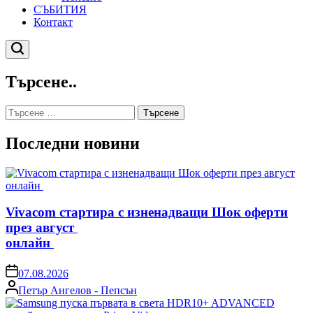
СЪБИТИЯ
Контакт
Търсене
Търсене..
Търсене
за:
Последни новини
Vivacom стартира с изненадващи Шок оферти
през август
онлайн
on
07.08.2026
Posted
Петър Ангелов - Пепсън
by