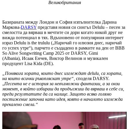
Великобритания
Базираната между Лондон и София изпълнителка Дарина
Маркова-
DARSY
представя новия си сингъл Delulu – песен за
смелостта да вярваш в мечтите си дори когато никой друг не
вижда потенциал в тях. Вдъхновено от популярния интернет
израз Delulu is the trululu („Наричай го илюзия днес, наричай
го успех утре“), парчето е създадено в рамките на ден от BBB
So Alive Songwriting Camp 2025 от DARSY, Gimi
(Albania), Исаак Енчев, Виктор Велинов и музикален
продуцент Lisa Kida (DE).
„Понякога хората, които днес изглеждат delulu, са хората,
на които всички ръкопляскат утре“
,
споделя DARSY.
„
Песента не е история за невъзможни фантазии, а за онзи
момент, в който избираш да продължиш да вярваш в себе си,
преди резултатите да са налице. Защото всяко голямо
постижение започва като идея, която в началото изглежда
прекалено смела
.“