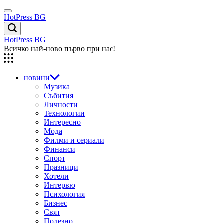
Skip
Menu
to
HotPress BG
content
Търсене
HotPress BG
Всичко най-ново първо при нас!
новини
Музика
Събития
Личности
Технологии
Интересно
Мода
Филми и сериали
Финанси
Спорт
Празници
Хотели
Интервю
Психология
Бизнес
Свят
Полезно