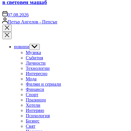
в световен мащаб
on
07.08.2026
Posted
Петър Ангелов - Пепсън
by
Close
search
новини
Show
sub
Музика
menu
Събития
Личности
Технологии
Интересно
Мода
Филми и сериали
Финанси
Спорт
Празници
Хотели
Интервю
Психология
Бизнес
Свят