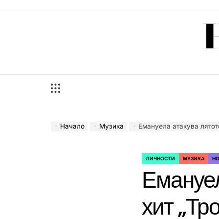
Skip
to
content
Начало
Музика
Емануела атакува лятото
ЛИЧНОСТИ
МУЗИКА
Н
POSTED
Емануел
IN
хит „Тр