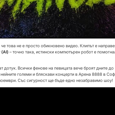
 че това не е просто обикновено видео. Клипът е направ
(AI)
– точно така, истински компютърен робот е помогна
т дотук. Всички фенове на певицата вече броят дните до 
 нейните големи и бляскави концерти в Арена 8888 в Соф
 ноември. Със сигурност ще бъде едно незабравимо шоу!