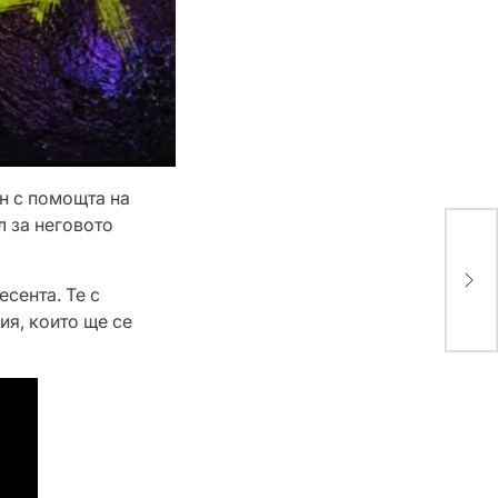
ен с помощта на
л за неговото
От 
Aca
пре
есента. Те с
ия, които ще се