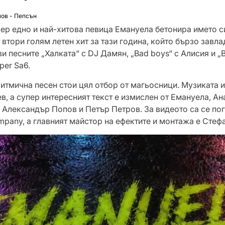
лов - Пепсън
р едно и най-хитова певица Емануела бетонира името си
 втори голям летен хит за тази година, който бързо завла
и песните „Халката“ с DJ Дамян, „Bad boys“ с Алисия и „
per Sa6.
ритмична песен стои цял отбор от магьосници. Музиката 
в, а супер интересният текст е измислен от Емануела, Ан
 Александър Попов и Петър Петров. За видеото са се по
pany, а главният майстор на ефектите и монтажа е Стеф