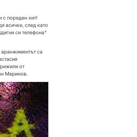
 с пореден хит!
дя всички, след като
Вдигни си телефона“
и аранжиментът са
астасия
грижили от
ан Маринов.