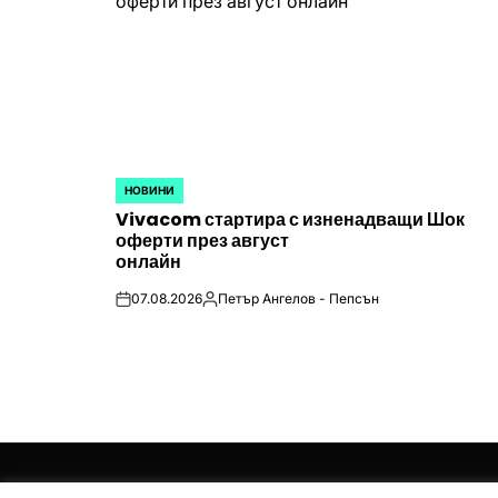
НОВИНИ
POSTED
Vivacom стартира с изненадващи Шок
IN
оферти през август
онлайн
07.08.2026
Петър Ангелов - Пепсън
on
Posted
by