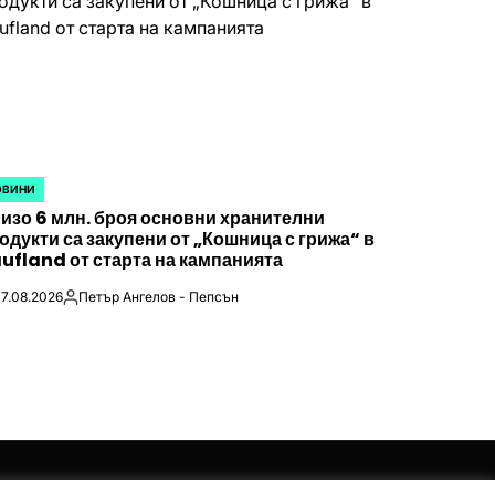
ОВИНИ
STED
изо 6 млн. броя основни хранителни
одукти са закупени от „Кошница с грижа“ в
ufland от старта на кампанията
7.08.2026
Петър Ангелов - Пепсън
Posted
by