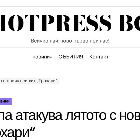
HOTPRESS B
Всичко най-ново първо при нас!
новини
СЪБИТИЯ
Контакт
 с новият си хит „Трохари“
ОВИНИ
а атакува лятото с нов
охари“