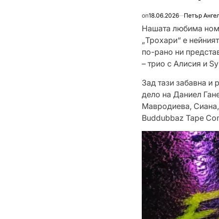
on
18.06.2026
Петър Анге
Нашата любима номе
„Трохари“ е нейният
по-рано ни представ
– трио с Алисия и Sy
Зад тази забавна и 
дело на Даниел Гане
Мавродиева, Сиана,
Buddubbaz Tape Com