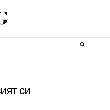
G
Търсене
ият си