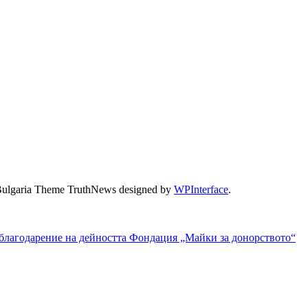
Bulgaria Theme TruthNews designed by
WPInterface
.
 благодарение на дейността Фондация „Майки за донорството“