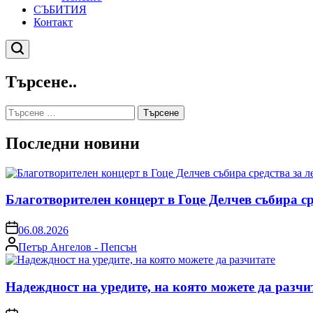
СЪБИТИЯ
Контакт
Търсене
Търсене..
Търсене
за:
Последни новини
Благотворителен концерт в Гоце Делчев събира с
on
06.08.2026
Posted
Петър Ангелов - Пепсън
by
Надеждност на уредите, на която можете да разчи