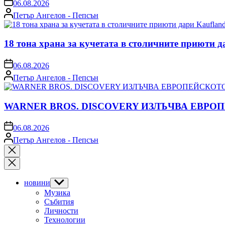
on
06.08.2026
Posted
Петър Ангелов - Пепсън
by
18 тона храна за кучетата в столичните приюти д
on
06.08.2026
Posted
Петър Ангелов - Пепсън
by
WARNER BROS. DISCOVERY ИЗЛЪЧВА ЕВРО
on
06.08.2026
Posted
Петър Ангелов - Пепсън
by
Close
search
новини
Show
sub
Музика
menu
Събития
Личности
Технологии