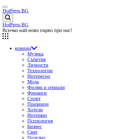
Skip
Menu
to
HotPress BG
content
Търсене
HotPress BG
Всичко най-ново първо при нас!
новини
Музика
Събития
Личности
Технологии
Интересно
Мода
Филми и сериали
Финанси
Спорт
Празници
Хотели
Интервю
Психология
Бизнес
Свят
Полезно