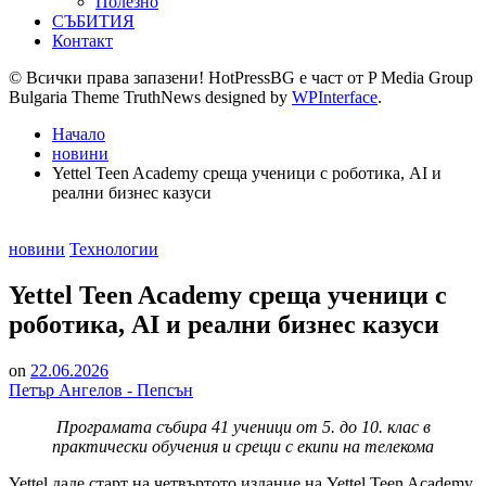
Полезно
СЪБИТИЯ
Контакт
© Всички права запазени! HotPressBG е част от P Media Group
Bulgaria Theme TruthNews designed by
WPInterface
.
Начало
новини
Yettel Teen Academy среща ученици с роботика, AI и
реални бизнес казуси
Posted
новини
Технологии
in
Yettel Teen Academy среща ученици с
роботика, AI и реални бизнес казуси
on
22.06.2026
Петър Ангелов - Пепсън
Програмата събира 41 ученици от 5. до 10. клас в
практически обучения и срещи с екипи на телекома
Yettel даде старт на четвъртото издание на Yettel Teen Academy