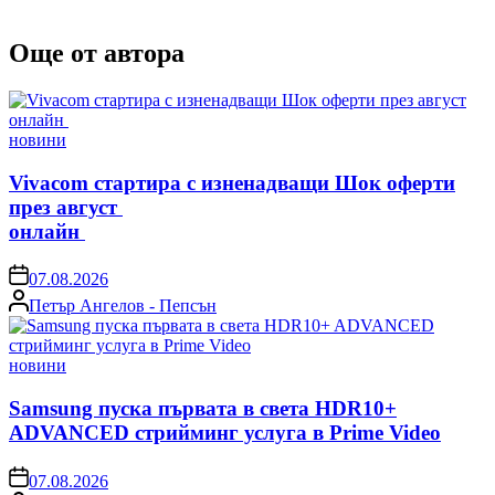
Още от автора
Posted
новини
in
Vivacom стартира с изненадващи Шок оферти
през август
онлайн
on
07.08.2026
Posted
Петър Ангелов - Пепсън
by
Posted
новини
in
Samsung пуска първата в света HDR10+
ADVANCED стрийминг услуга в Prime Video
on
07.08.2026