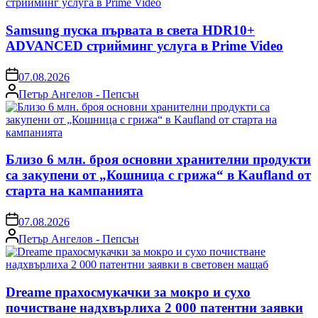
Samsung пуска първата в света HDR10+
ADVANCED стрийминг услуга в Prime Video
on
07.08.2026
Posted
Петър Ангелов - Пепсън
by
Близо 6 млн. броя основни хранителни продукти
са закупени от „Кошница с грижа“ в Kaufland от
старта на кампанията
on
07.08.2026
Posted
Петър Ангелов - Пепсън
by
Dreame прахосмукачки за мокро и сухо
почистване надхвърлиха 2 000 патентни заявки