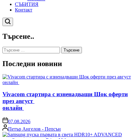
СЪБИТИЯ
Контакт
Търсене
Търсене..
Търсене
за:
Последни новини
Vivacom стартира с изненадващи Шок оферти
през август
онлайн
on
07.08.2026
Posted
Петър Ангелов - Пепсън
by