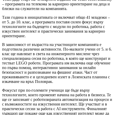
– програмата на телекома за кариерно ориентиране на деца и
близки на служители на компанията.
Тази година в инициативата се включват общо 41 младежи –
от 5. до 10. клас, а програмата поставя силен фокус върху
технологиите на бъдещето с модули по роботика, работа с
изкуствен интелект и практически занимания за кариерно
ориентиране.
В зависимост от възрастта на участниците компанията е
подготвила различни активности. По-малките учени от 5. и 6.
клас ще навлязат в света на инженерното мислене чрез
специализирана сесия по роботика, в която ще конструират и
тестват LEGO роботи. Програмата им включва още обучение
по първа помощ, интерактивни занимания за онлайн
безопасност и разпознаване на фишинг атаки. Част от
преживяването е и целодневен излет в Лозенската планина с
изкачване на връх Половрак.
Фокусът при по-големите ученици ще бъде върху
технологиите, които променят начина на работа в бизнеса. Те
ще се запознаят с роботизираната автоматизация на процеси и
с възможностите на изкуствения интелект. Ще участват и в
практически сесии за работа с AI инструменти. Финалният
уъркшоп ще покаже още как изкуственият интелект може да