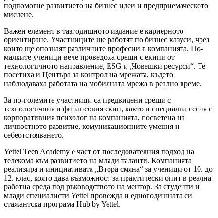
подпомогне развитието на бизнес идеи и предприемаческото
мислене.
Важен елемент в тазгодишното издание е кариерното
ориентиране. Участниците ще работят по бизнес казуси, чрез
които ще опознаят различните професии в компанията. По-
малките ученици вече проведоха срещи с екипи от
технологичното направление, ESG и „Човешки ресурси“. Те
посетиха и Центъра за контрол на мрежата, където
наблюдаваха работата на мобилната мрежа в реално време.
За по-големите участници са предвидени срещи с
технологичния и финансовия екип, както и специална сесия с
корпоративния психолог на компанията, посветена на
личностното развитие, комуникационните умения и
себеотстояването.
Yettel Teen Academy е част от последователния подход на
телекома към развитието на млади таланти. Компанията
реализира и инициативата „Втора смяна“ за ученици от 10. до
12. клас, която дава възможност за практически опит в реална
работна среда под ръководството на ментор. За студенти и
млади специалисти Yettel провежда и едногодишната си
стажантска програма Hub by Yettel.