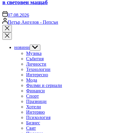
в световен мащаб
on
07.08.2026
Posted
Петър Ангелов - Пепсън
by
Close
search
новини
Show
sub
Музика
menu
Събития
Личности
Технологии
Интересно
Мода
Филми и сериали
Финанси
Спорт
Празници
Хотели
Интервю
Психология
Бизнес
Свят