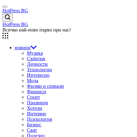
Skip
Menu
to
HotPress BG
content
Търсене
HotPress BG
Всичко най-ново първо при нас!
новини
Музика
Събития
Личности
Технологии
Интересно
Мода
Филми и сериали
Финанси
Спорт
Празници
Хотели
Интервю
Психология
Бизнес
Свят
Полезно