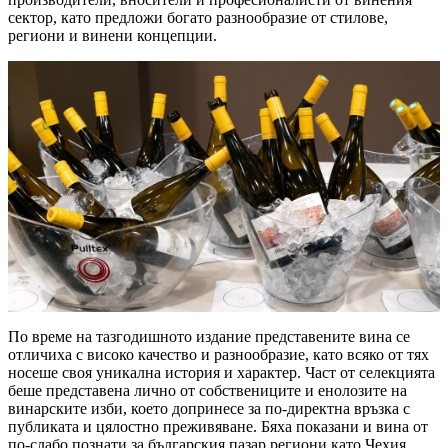
сектор, като предложи богато разнообразие от стилове,
региони и винени концепции.
По време на тазгодишното издание представените вина се
отличиха с високо качество и разнообразие, като всяко от тях
носеше своя уникална история и характер. Част от селекцията
беше представена лично от собствениците и енолозите на
винарските изби, което допринесе за по-директна връзка с
публиката и цялостно преживяване. Бяха показани и вина от
по-слабо познати за българския пазар региони като Чехия,