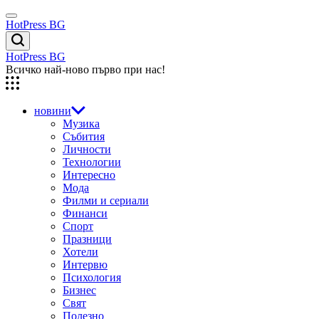
Skip
Menu
to
HotPress BG
content
Търсене
HotPress BG
Всичко най-ново първо при нас!
новини
Музика
Събития
Личности
Технологии
Интересно
Мода
Филми и сериали
Финанси
Спорт
Празници
Хотели
Интервю
Психология
Бизнес
Свят
Полезно