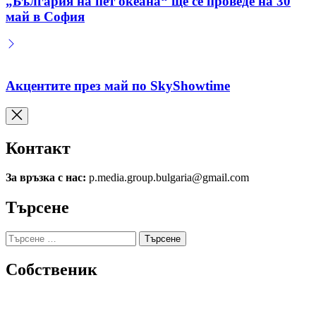
„България на пет океана“ ще се проведе на 30
май в София
Акцентите през май по SkyShowtime
Контакт
За връзка с нас:
p.media.group.bulgaria@gmail.com
Търсене
Търсене
за:
Собственик