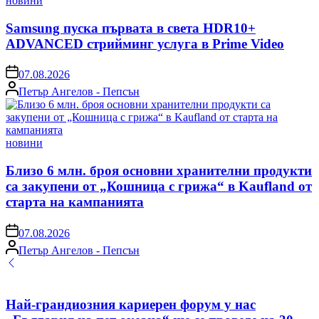
новини
in
Samsung пуска първата в света HDR10+
ADVANCED стрийминг услуга в Prime Video
on
07.08.2026
Posted
Петър Ангелов - Пепсън
by
Posted
новини
in
Близо 6 млн. броя основни хранителни продукти
са закупени от „Кошница с грижа“ в Kaufland от
старта на кампанията
on
07.08.2026
Posted
Петър Ангелов - Пепсън
by
Най-грандиозния кариерен форум у нас