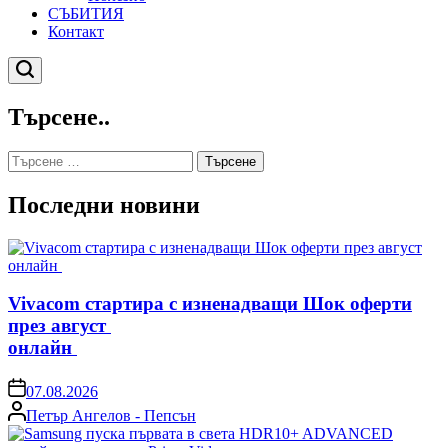
СЪБИТИЯ
Контакт
Търсене
Търсене..
Търсене
за:
Последни новини
Vivacom стартира с изненадващи Шок оферти
през август
онлайн
on
07.08.2026
Posted
Петър Ангелов - Пепсън
by