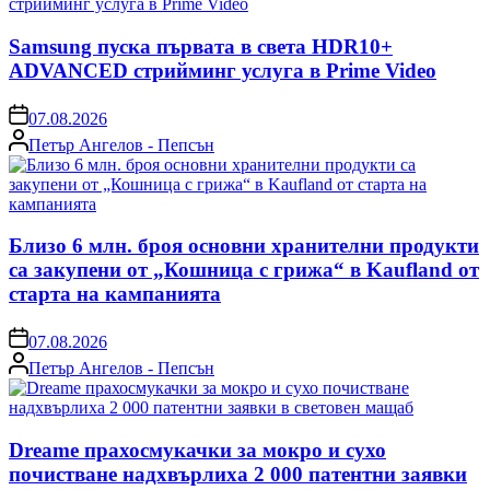
Samsung пуска първата в света HDR10+
ADVANCED стрийминг услуга в Prime Video
on
07.08.2026
Posted
Петър Ангелов - Пепсън
by
Близо 6 млн. броя основни хранителни продукти
са закупени от „Кошница с грижа“ в Kaufland от
старта на кампанията
on
07.08.2026
Posted
Петър Ангелов - Пепсън
by
Dreame прахосмукачки за мокро и сухо
почистване надхвърлиха 2 000 патентни заявки