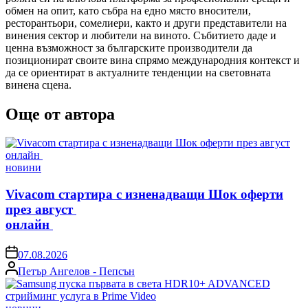
обмен на опит, като събра на едно място вносители,
ресторантьори, сомелиери, както и други представители на
винения сектор и любители на виното. Събитието даде и
ценна възможност за българските производители да
позиционират своите вина спрямо международния контекст и
да се ориентират в актуалните тенденции на световната
винена сцена.
Още от автора
Posted
новини
in
Vivacom стартира с изненадващи Шок оферти
през август
онлайн
on
07.08.2026
Posted
Петър Ангелов - Пепсън
by
Posted