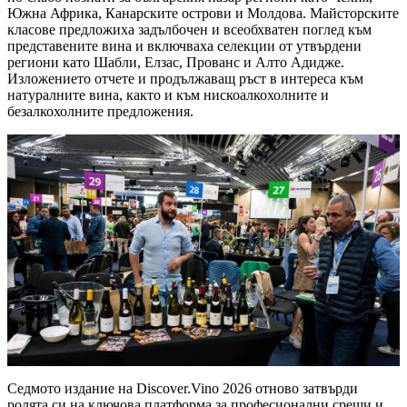
Южна Африка, Канарските острови и Молдова. Майсторските
класове предложиха задълбочен и всеобхватен поглед към
представените вина и включваха селекции от утвърдени
региони като Шабли, Елзас, Прованс и Алто Адидже.
Изложението отчете и продължаващ ръст в интереса към
натуралните вина, както и към нискоалкохолните и
безалкохолните предложения.
Седмото издание на Discover.Vino 2026 отново затвърди
ролята си на ключова платформа за професионални срещи и