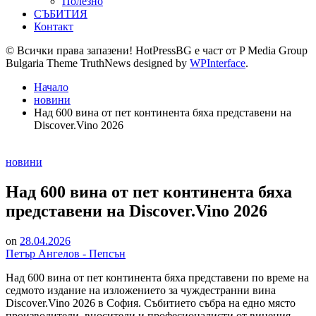
Полезно
СЪБИТИЯ
Контакт
© Всички права запазени! HotPressBG е част от P Media Group
Bulgaria Theme TruthNews designed by
WPInterface
.
Начало
новини
Над 600 вина от пет континента бяха представени на
Discover.Vino 2026
Posted
новини
in
Над 600 вина от пет континента бяха
представени на Discover.Vino 2026
on
28.04.2026
Петър Ангелов - Пепсън
Над 600 вина от пет континента бяха представени по време на
седмото издание на изложението за чуждестранни вина
Discover.Vino 2026 в София. Събитието събра на едно място
производители, вносители и професионалисти от винения