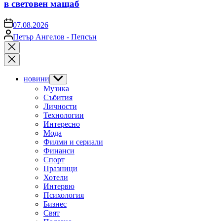
в световен мащаб
on
07.08.2026
Posted
Петър Ангелов - Пепсън
by
Close
search
новини
Show
sub
Музика
menu
Събития
Личности
Технологии
Интересно
Мода
Филми и сериали
Финанси
Спорт
Празници
Хотели
Интервю
Психология
Бизнес
Свят