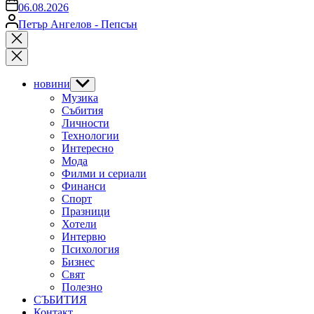
on
06.08.2026
Posted
Петър Ангелов - Пепсън
by
Close
search
новини
Show
sub
Музика
menu
Събития
Личности
Технологии
Интересно
Мода
Филми и сериали
Финанси
Спорт
Празници
Хотели
Интервю
Психология
Бизнес
Свят
Полезно
СЪБИТИЯ
Контакт