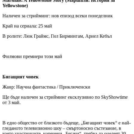
Marshals: A Yellowstone Story (Маршали: История за
Yellowstone)
Наличен за стрийминг: нов епизод всеки понеделник
Край на сериала: 25 май
В ролите: Люк Граймс, Гил Бирмингам, Ариел Кебъл
Филмови премиери този май
Бягащият човек
Жанр: Научна фантастика / Приключенски
Ще бъде наличен за стрийминг ексклузивно по SkyShowtime
от 3 май.
В едно общество от близкото бъдеще, „Бягащият човек“ е най-
гледаното телевизионно шоу – смъртоносно състезание, в
което участниците, наречени „Бегачи“, трябва да оцелеят 30