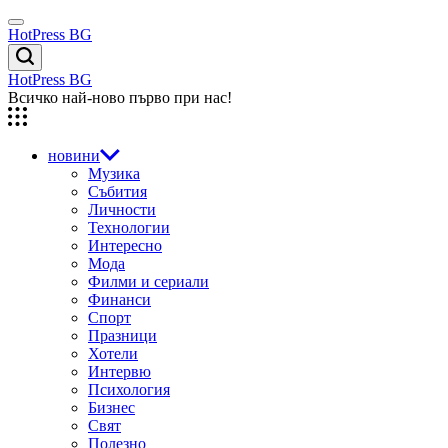
Skip
Menu
to
HotPress BG
content
Търсене
HotPress BG
Всичко най-ново първо при нас!
новини
Музика
Събития
Личности
Технологии
Интересно
Мода
Филми и сериали
Финанси
Спорт
Празници
Хотели
Интервю
Психология
Бизнес
Свят
Полезно