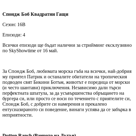
Спондж Боб Квадратни Гащи
Сезон: 16В
Епизоди: 4
Всички епизоди ще бъдат налични за стрийминг ексклузивно
по SkyShowtime от 16 май.
За Спондж Боб, любимата морска гъба на всички, най-добрия
му приятел Патрик и останалите обитатели на тропическия
подводен свят Бикини Ботъм, животът е поредица от морски
(и често шантави) приключения. Независимо дали търси
перфектната шпатула, за да усъвършенства обръщането на
бургера си, или просто се носи по течението с приятелите си,
Спондж Боб, с добрите си намерения и прекалено
ентусиазираното си поведение, винаги успява да се забърка в
неприятности.
Dutton Ranch
(Ранчото на Дътън)