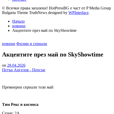
© Всички права запазени! HotPressBG е част от P Media Group
Bulgaria Theme TruthNews designed by
WPInterface
.
Начало
новини
Акцентите през май по SkyShowtime
Posted
новини
Филми и сериали
in
Акцентите през май по SkyShowtime
on
28.04.2026
Петър Ангелов - Пепсън
Премиерни сериали този май
Тим Рекс в космоса
Сезон: 2А