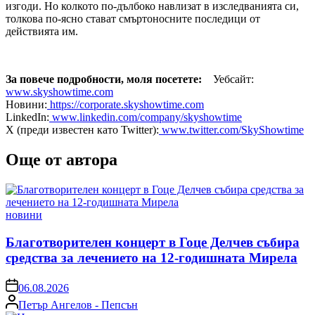
изгоди. Но колкото по-дълбоко навлизат в изследванията си,
толкова по-ясно стават смъртоносните последици от
действията им.
За повече подробности, моля посетете:
Уебсайт:
www.skyshowtime.com
Новини:
https://corporate.skyshowtime.com
LinkedIn:
www.linkedin.com/company/skyshowtime
X (преди известен като Twitter):
www.twitter.com/SkyShowtime
Още от автора
Posted
новини
in
Благотворителен концерт в Гоце Делчев събира
средства за лечението на 12-годишната Мирела
on
06.08.2026
Posted
Петър Ангелов - Пепсън
by