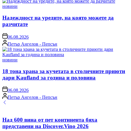
Posted
новини
in
Надеждност на уредите, на която можете да
разчитате
on
06.08.2026
Posted
Петър Ангелов - Пепсън
by
Posted
новини
in
18 тона храна за кучетата в столичните приюти
дари Kaufland за година и половина
on
06.08.2026
Posted
Петър Ангелов - Пепсън
by
Над 600 вина от пет континента бяха
представени на Discover.Vino 2026