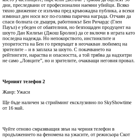
дни, преследвани от професионални наемни убийци. Всяко
тяхно движение се излъчва пред кръвожадна публика, а всеки
изминал ден носи все по-голяма парична награда. Отчаян да
спаси болната си дъщеря, работникът Бен Ричардс (Глен
Пауъл) е убеден от обаятелния, но безпощаден продуцент на
шоуто Дан Килиън (Джош Бролин) да се включи в играта като
последна надежда. Но непокорството, инстинктите и
упоритостта на Бен го превръщат в неочакван любимец на
зрителите – и в заплаха за шоуто. С покачването на
рейтингите, нараства и опасността, а той трябва да надхитри
не само „Ловците”, но и зрителите, очакващи неговия провал.
Черният телефон 2
Жанр: Ужаси
Ще бъде наличен за стрийминг ексклузивно по SkyShowtime
от 16 май.
Чуйте отново смразяващия звън на черния телефон в
продължението на феномена на ужасите, от режисьора Скот