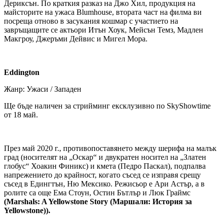
Дериксън. По краткия разказ на Джо Хил, продукция на
майсторите на ужаса Blumhouse, втората част на филма ви
посреща отново в засукания кошмар с участието на
завръщащите се актьори Итън Хоук, Мейсън Темз, Мадлен
Макгроу, Джеръми Дейвис и Мигел Мора.
Eddington
Жанр: Ужаси / Западен
Ще бъде наличен за стрийминг ексклузивно по SkyShowtime
от 18 май.
През май 2020 г., противопоставянето между шерифа на малък
град (носителят на „Оскар“ и двукратен носител на „Златен
глобус“ Хоакин Финикс) и кмета (Педро Паскал), подпалва
напрежението до крайност, когато съсед се изправя срещу
съсед в Едингтън, Ню Мексико. Режисьор е Ари Астър, а в
ролите са още Ема Стоун, Остин Бътлър и Люк Граймс
(Marshals: A Yellowstone Story (Маршали: История за
Yellowstone)).