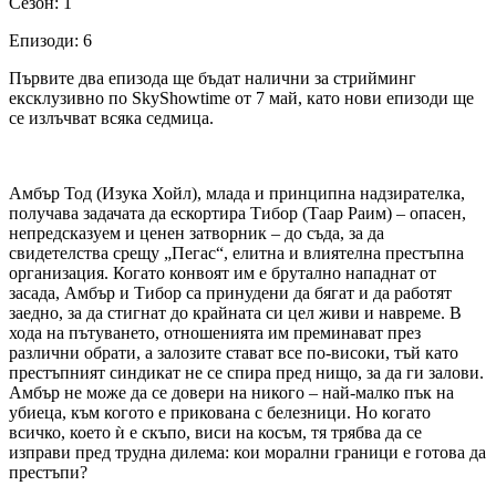
Сезон: 1
Епизоди: 6
Първите два епизода ще бъдат налични за стрийминг
ексклузивно по SkyShowtime от 7 май, като нови епизоди ще
се излъчват всяка седмица.
Амбър Тод (Изука Хойл), млада и принципна надзирателка,
получава задачата да ескортира Тибор (Таар Раим) – опасен,
непредсказуем и ценен затворник – до съда, за да
свидетелства срещу „Пегас“, елитна и влиятелна престъпна
организация. Когато конвоят им е брутално нападнат от
засада, Амбър и Тибор са принудени да бягат и да работят
заедно, за да стигнат до крайната си цел живи и навреме. В
хода на пътуването, отношенията им преминават през
различни обрати, а залозите стават все по-високи, тъй като
престъпният синдикат не се спира пред нищо, за да ги залови.
Амбър не може да се довери на никого – най-малко пък на
убиеца, към когото е прикована с белезници. Но когато
всичко, което ѝ е скъпо, виси на косъм, тя трябва да се
изправи пред трудна дилема: кои морални граници е готова да
престъпи?