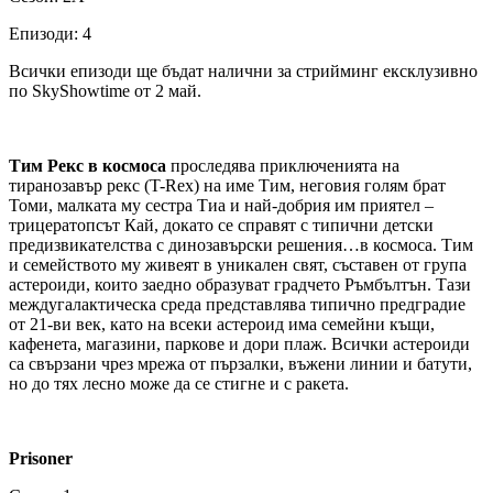
Епизоди: 4
Всички епизоди ще бъдат налични за стрийминг ексклузивно
по SkyShowtime от 2 май.
Тим Рекс в космоса
проследява приключенията на
тиранозавър рекс (T-Rex) на име Тим, неговия голям брат
Томи, малката му сестра Тиа и най-добрия им приятел –
трицератопсът Кай, докато се справят с типични детски
предизвикателства с динозавърски решения…в космоса. Тим
и семейството му живеят в уникален свят, съставен от група
астероиди, които заедно образуват градчето Ръмбълтън. Тази
междугалактическа среда представлява типично предградие
от 21-ви век, като на всеки астероид има семейни къщи,
кафенета, магазини, паркове и дори плаж. Всички астероиди
са свързани чрез мрежа от пързалки, въжени линии и батути,
но до тях лесно може да се стигне и с ракета.
Prisoner