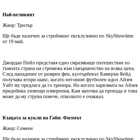
Най-великият
Жанр: Трилър
Ще бъде наличен за стрийминг ексклузивно по SkyShowtime
от 19 май.
Джордан Пийл представя едно смразяващо пътешествие из
тъмната страна на стремежа към съвършенство на всяка цена.
След нападение от разярен фен, куотърбекът Камерън Кейд
получава втори шанс, когато неговият футболен идол Айзея
Уайт му предлага да го тренира. Но когато харизмата на Айзея
придобива зловещи измерения, Кам започва да пропада и това
може да му струва повече, отколкото е очаквал.
Къщата за кукли на Габи: Филмът
Жанр: Семеен
Ще бъде наличен за стрийминг ексклузивно по SkyShowtime