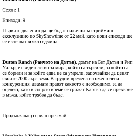
Сезон: 1
Епизоди: 9
Първите два епизода ще бъдат налични за стрийминг
ексклузивно по SkyShowtime от 22 май, като нови епизоди ще
се излъчват всяка седмица.
Dutton Ranch (Ранчото на Дътън)
, домът на Бет Дътън и Рип
Уилър, е свидетелство за мира, който са търсили, за който са
се борили и за който едва не са умрели, започвайки да ценят
своите 7000 акра земя. В трудни времена на ожесточена
конкуренция, двамата правят каквото е необходимо, за да
оцелеят, като в същото време се грижат Картър да се превърне
в мъжа, който трябва да бъде.
Продължаващ сериал през май