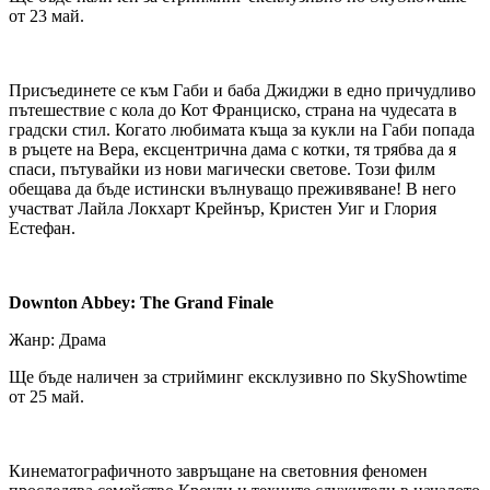
от 23 май.
Присъединете се към Габи и баба Джиджи в едно причудливо
пътешествие с кола до Кот Франциско, страна на чудесата в
градски стил. Когато любимата къща за кукли на Габи попада
в ръцете на Вера, ексцентрична дама с котки, тя трябва да я
спаси, пътувайки из нови магически светове. Този филм
обещава да бъде истински вълнуващо преживяване! В него
участват Лайла Локхарт Крейнър, Кристен Уиг и Глория
Естефан.
Downton Abbey: The Grand Finale
Жанр: Драма
Ще бъде наличен за стрийминг ексклузивно по SkyShowtime
от 25 май.
Кинематографичното завръщане на световния феномен