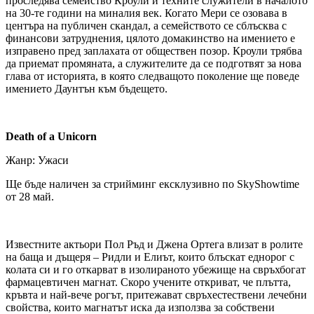
проследява семейство Кроули и техните служители в началото
на 30-те години на миналия век. Когато Мери се озовава в
центъра на публичен скандал, а семейството се сблъсква с
финансови затруднения, цялото домакинство на имението е
изправено пред заплахата от обществен позор. Кроули трябва
да приемат промяната, а служителите да се подготвят за нова
глава от историята, в която следващото поколение ще поведе
имението Даунтън към бъдещето.
Death of a Unicorn
Жанр: Ужаси
Ще бъде наличен за стрийминг ексклузивно по SkyShowtime
от 28 май.
Известните актьори Пол Ръд и Джена Ортега влизат в ролите
на баща и дъщеря – Ридли и Елиът, които блъскат еднорог с
колата си и го откарват в изолираното убежище на свръхбогат
фармацевтичен магнат. Скоро учените откриват, че плътта,
кръвта и най-вече рогът, притежават свръхестествени лечебни
свойства, които магнатът иска да използва за собствени