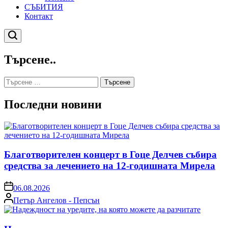
СЪБИТИЯ
Контакт
Търсене
Търсене..
Търсене
за:
Последни новини
Благотворителен концерт в Гоце Делчев събира
средства за лечението на 12-годишната Мирела
on
06.08.2026
Posted
Петър Ангелов - Пепсън
by