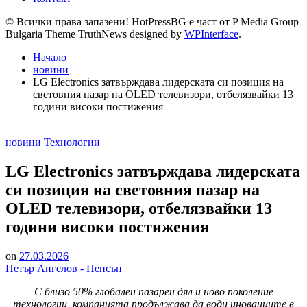
© Всички права запазени! HotPressBG е част от P Media Group
Bulgaria Theme TruthNews designed by
WPInterface
.
Начало
новини
LG Electronics затвърждава лидерската си позиция на
световния пазар на OLED телевизори, отбелязвайки 13
години високи постижения
Posted
новини
Технологии
in
LG Electronics затвърждава лидерската
си позиция на световния пазар на
OLED телевизори, отбелязвайки 13
години високи постижения
on
27.03.2026
Петър Ангелов - Пепсън
С близо 50% глобален пазарен дял и ново поколение
технологии, компанията продължава да води иновациите в