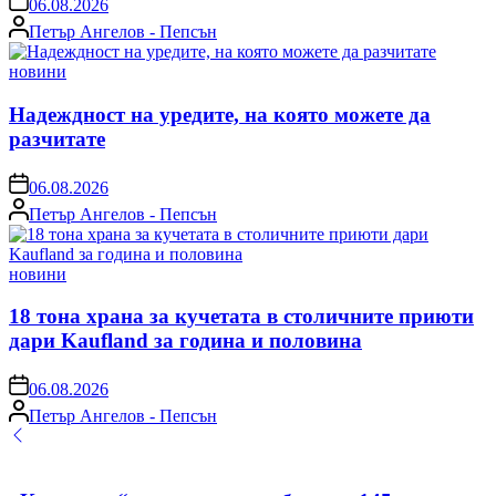
06.08.2026
Posted
Петър Ангелов - Пепсън
by
Posted
новини
in
Надеждност на уредите, на която можете да
разчитате
on
06.08.2026
Posted
Петър Ангелов - Пепсън
by
Posted
новини
in
18 тона храна за кучетата в столичните приюти
дари Kaufland за година и половина
on
06.08.2026
Posted
Петър Ангелов - Пепсън
by