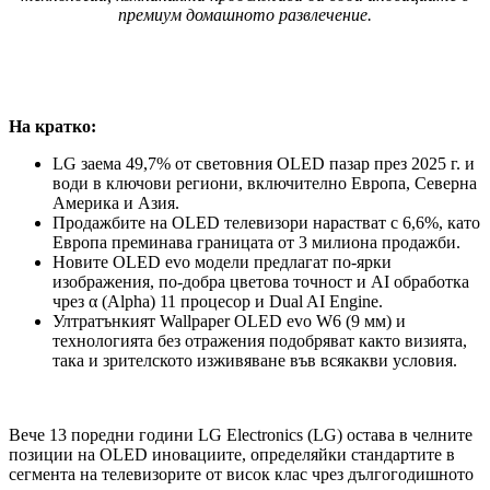
премиум домашното развлечение.
На кратко:
LG заема 49,7% от световния OLED пазар през 2025 г. и
води в ключови региони, включително Европа, Северна
Америка и Азия.
Продажбите на OLED телевизори нарастват с 6,6%, като
Европа преминава границата от 3 милиона продажби.
Новите OLED evo модели предлагат по-ярки
изображения, по-добра цветова точност и AI обработка
чрез α (Alpha) 11 процесор и Dual AI Engine.
Ултратънкият Wallpaper OLED evo W6 (9 мм) и
технологията без отражения подобряват както визията,
така и зрителското изживяване във всякакви условия.
Вече 13 поредни години LG Electronics (LG) остава в челните
позиции на OLED иновациите, определяйки стандартите в
сегмента на телевизорите от висок клас чрез дългогодишното