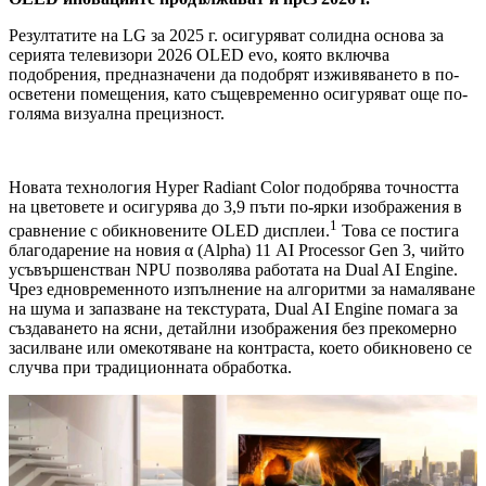
Резултатите на LG за 2025 г. осигуряват солидна основа за
серията телевизори 2026 OLED evo, която включва
подобрения, предназначени да подобрят изживяването в по-
осветени помещения, като същевременно осигуряват още по-
голяма визуална прецизност.
Новата технология Hyper Radiant Color подобрява точността
на цветовете и осигурява до 3,9 пъти по-ярки изображения в
1
сравнение с обикновените OLED дисплеи.
Това се постига
благодарение на новия α (Alpha) 11 AI Processor Gen 3, чийто
усъвършенстван NPU позволява работата на Dual AI Engine.
Чрез едновременното изпълнение на алгоритми за намаляване
на шума и запазване на текстурата, Dual AI Engine помага за
създаването на ясни, детайлни изображения без прекомерно
засилване или омекотяване на контраста, което обикновено се
случва при традиционната обработка.