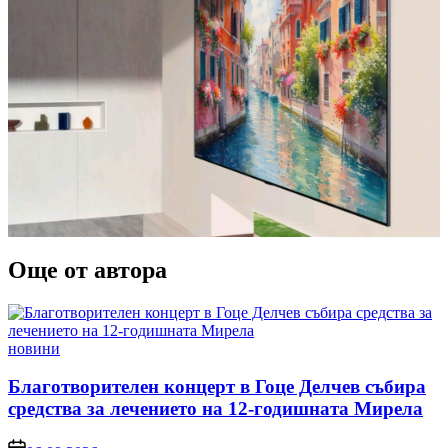
Още от автора
Posted
новини
in
Благотворителен концерт в Гоце Делчев събира
средства за лечението на 12-годишната Мирела
on