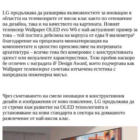
LG продължава да разширява възможностите за иновации в
областта на телевизорите от висок клас както по отношение
на дизайна, така и на качеството на картината. Новият
телевизор Wallpaper OLED evo W6 е най-актуалният пример за
това – той постига дебелина на корпуса от едва 9 милиметра³
благодарение на прецизната миниатюризация на
компонентите и цялостно преосмисляне на вътрешната
архитектура – всичко това без компромис с конструктивната
цялост или визуалните характеристики. Този пробив наскоро
бе отличен с наградата iF Design Award, което подчертава как
Wallpaper телевизорът съчетава изтънчена естетика с
напреднала инженерна мисъл.
Чрез съчетаването на смели иновации в конструктивния
дизайн и изображения от ново поколение, LG продължава да
се стреми към развитие на OLED технологията и
установяване на нови стандарти в сектора на домашното
развлечение от най-висок клас.