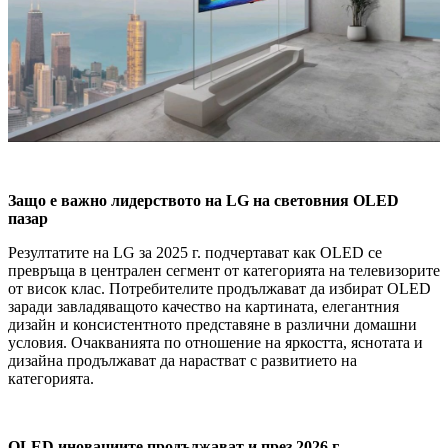
Защо е важно лидерството на LG на световния OLED
пазар
Резултатите на LG за 2025 г. подчертават как OLED се
превръща в централен сегмент от категорията на телевизорите
от висок клас. Потребителите продължават да избират OLED
заради завладяващото качество на картината, елегантния
дизайн и консистентното представяне в различни домашни
условия. Очакванията по отношение на яркостта, яснотата и
дизайна продължават да нарастват с развитието на
категорията.
OLED иновациите продължават и през 2026 г.