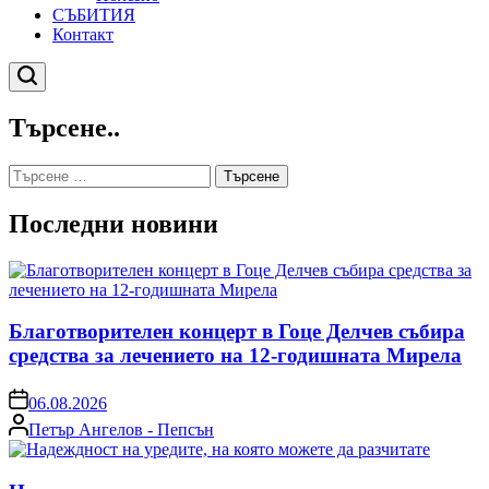
СЪБИТИЯ
Контакт
Търсене
Търсене..
Търсене
за:
Последни новини
Благотворителен концерт в Гоце Делчев събира
средства за лечението на 12-годишната Мирела
on
06.08.2026
Posted
Петър Ангелов - Пепсън
by