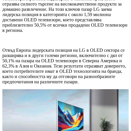
отразява силното търсене на висококачествени продукти за
домашно развлечение. На този ключов пазар LG заема
лидерска позиция в категорията с около 1,59 милиона
доставени OLED телевизори, което представлява
приблизително 50,5% от всички продадени OLED телевизори
в региона.
Отвъд Европа лидерската позиция на LG в OLED сектора се
разширява и в други големи региони, включително с дял от
50,1% на пазара на OLED телевизори в Северна Америка и
62,3% в Азия и Океания. Тези резултати отразяват доверието,
което потребителите имат в OLED технологията на бранда,
както и способността му да отговори на разнообразните
предпочитания на различните пазари.