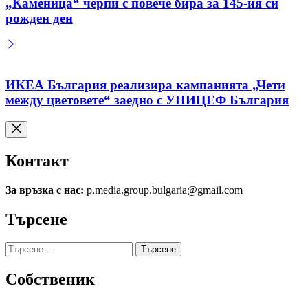
„Каменица“ черпи с повече бира за 145-ия си
рожден ден
ИКЕА България реализира кампанията „Чети
между цветовете“ заедно с УНИЦЕФ България
Контакт
За връзка с нас:
p.media.group.bulgaria@gmail.com
Търсене
Търсене
за:
Собственик