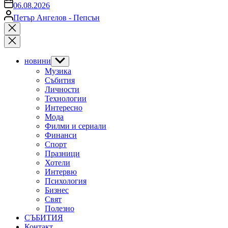
on
06.08.2026
Posted
Петър Ангелов - Пепсън
by
Close
search
новини
Show
sub
Музика
menu
Събития
Личности
Технологии
Интересно
Мода
Филми и сериали
Финанси
Спорт
Празници
Хотели
Интервю
Психология
Бизнес
Свят
Полезно
СЪБИТИЯ
Контакт