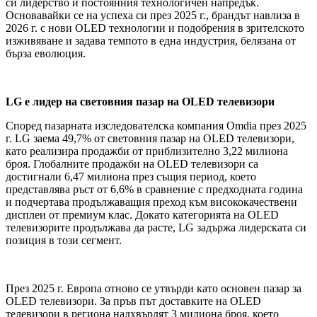
си лидерство и постоянния технологичен напредък.
Основавайки се на успеха си през 2025 г., брандът навлиза в
2026 г. с нови OLED технологии и подобрения в зрителското
изживяване и задава темпото в една индустрия, белязана от
бърза еволюция.
LG е лидер на световния пазар на OLED телевизори
Според пазарната изследователска компания Omdia през 2025
г. LG заема 49,7% от световния пазар на OLED телевизори,
като реализира продажби от приблизително 3,22 милиона
броя. Глобалните продажби на OLED телевизори са
достигнали 6,47 милиона през същия период, което
представлява ръст от 6,6% в сравнение с предходната година
и подчертава продължаващия преход към висококачествени
дисплеи от премиум клас. Докато категорията на OLED
телевизорите продължава да расте, LG задържа лидерската си
позиция в този сегмент.
През 2025 г. Европа отново се утвърди като основен пазар за
OLED телевизори. За пръв път доставките на OLED
телевизори в региона надхвърлят 3 милиона броя, което