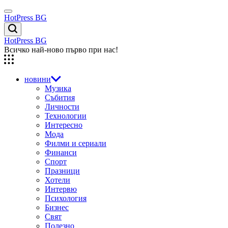
Skip
Menu
to
HotPress BG
content
Търсене
HotPress BG
Всичко най-ново първо при нас!
новини
Музика
Събития
Личности
Технологии
Интересно
Мода
Филми и сериали
Финанси
Спорт
Празници
Хотели
Интервю
Психология
Бизнес
Свят
Полезно