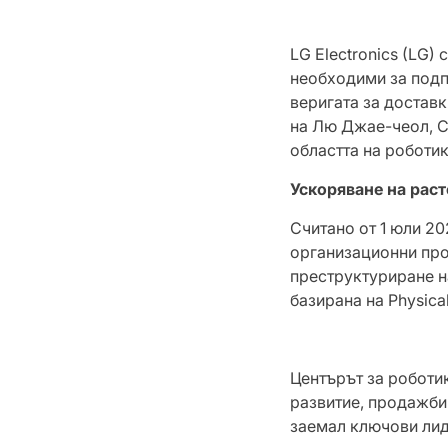
LG Electronics (LG)
необходими за подп
веригата за достав
на Лю Джае-чеол, C
областта на роботик
Ускоряване на рас
Считано от 1 юли 20
организационни про
преструктуриране н
базирана на Physical
Центърът за роботи
развитие, продажби 
заемал ключови лиде