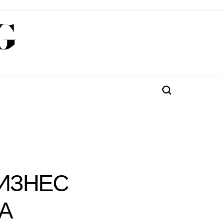
G
Търсене
БИЗНЕС
А