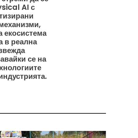
ical AI с
отизирани
механизми,
а екосистема
а в реална
извежда
авайки се на
ехнологиите
 индустрията.