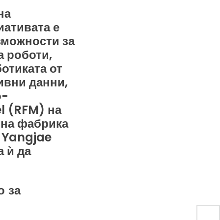
на
иативата е
зможности за
а роботи,
отиката от
ивни данни,
о-
l (RFM) на
абна фабрика
 Yangjae
 ѝ да
о за
20 