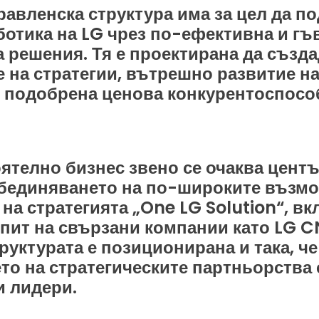
равленска структура има за цел да п
ботика на LG чрез по-ефективна и гъ
а решения. Тя е проектирана да създ
 на стратегии, вътрешно развитие н
и подобрена ценова конкурентоспосо
ятелно бизнес звено се очаква цент
обединяването на по-широките възмо
 на стратегията „One LG Solution“, в
пит на свързани компании като LG CN
руктурата е позиционирана и така, че
о на стратегическите партньорства 
и лидери.