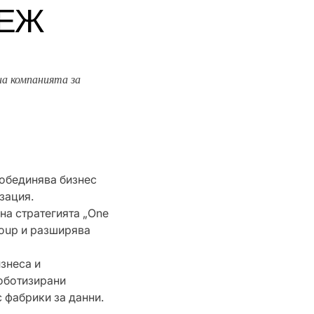
ТЕЖ
а компанията за
 обединява бизнес
зация.
на стратегията „One
roup и разширява
знеса и
роботизирани
 фабрики за данни.