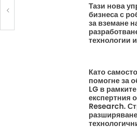
Тази нова уп
ars
а
бизнеса с ро
а
за вземане н
разработване
технологии 
Като самосто
помогне за 
LG в рамките
експертния о
Research. Ст
разширяванет
технологичн