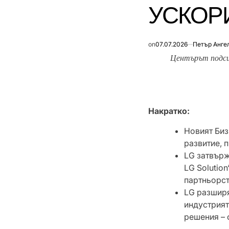
УСКОР
on
07.07.2026
Петър Анге
Центърът подси
Накратко:
Новият Биз
развитие, 
LG затвърж
LG Solutio
партньорст
LG разширя
индустрият
решения – 