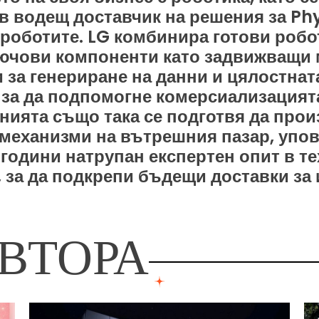
 водещ доставчик на решения за Phys
 роботите. LG комбинира готови роб
лючови компоненти като задвижващи 
за генериране на данни и цялостнат
 за да подпомогне комерсиализацият
нията също така се подготвя да про
механизми на вътрешния пазар, упов
 години натрупан експертен опит в т
, за да подкрепи бъдещи доставки за
ВТОРА