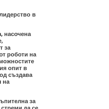
 лидерство в
а, насочена
,
т за
от роботи на
зможностите
ия опит в
ход създава
я на
тъпителна за
 стреми да се