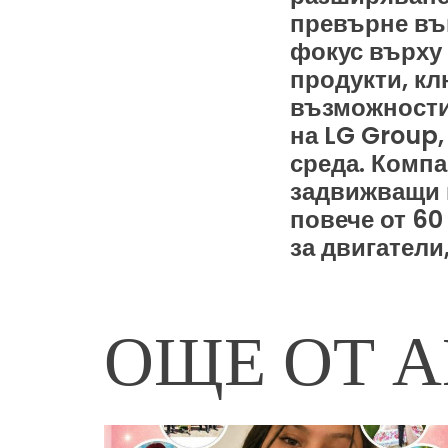
превърне във
фокус върху
продукти, к
възможности 
на LG Group,
среда. Компа
задвижващи 
повече от 60
за двигатели
ОЩЕ ОТ А