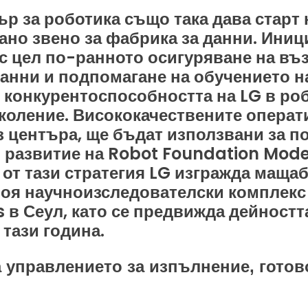
р за роботика също така дава старт 
но звено за фабрика за данни. Иниц
с цел по-ранното осигуряване на въ
анни и подпомагане на обучението н
конкурентоспособността на LG в роб
коление. Висококачествените операт
 центъра, ще бъдат използвани за п
 развитие на Robot Foundation Mode
т от тази стратегия LG изгражда мащ
своя научноизследователски комплекс
 Сеул, като се предвижда дейността
 тази година.
 управлението за изпълнение, готов