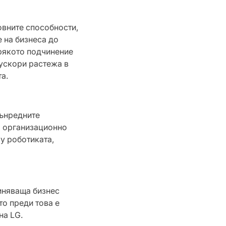
овните способности,
 на бизнеса до
прякото подчинение
ускори растежа в
а.
вънредните
о организационно
у роботиката,
иняваща бизнес
то преди това е
на LG.