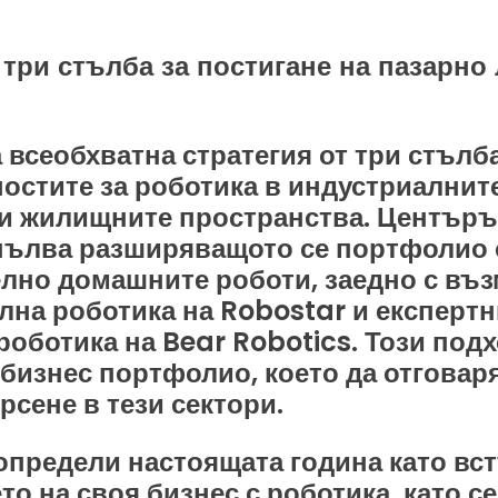
 три стълба за постигане на пазарно
 всеобхватна стратегия от три стълб
стите за роботика в индустриалните
 и жилищните пространства. Центъръ
пълва разширяващото се портфолио 
елно домашните роботи, заедно с въ
лна роботика на Robostar и експертн
роботика на Bear Robotics. Този под
бизнес портфолио, което да отговар
сене в тези сектори.
определи настоящата година като вс
о на своя бизнес с роботика, като се