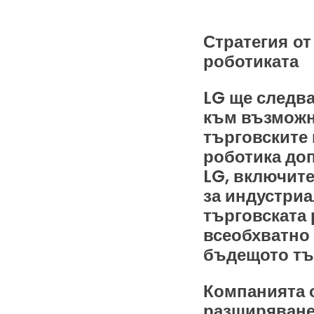
Стратегия от
роботиката
LG ще следва
към възможно
търговските
роботика до
LG, включит
за индустриа
търговската 
всеобхватно 
бъдещото тър
Компанията 
разширяванет