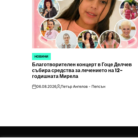
НОВИНИ
POSTED
Благотворителен концерт в Гоце Делчев
IN
събира средства за лечението на 12-
годишната Мирела
06.08.2026
Петър Ангелов - Пепсън
on
Posted
by