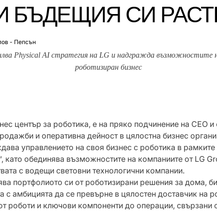
И БЪДЕЩИЯ СИ РАС
лов - Пепсън
лва Physical AI стратегия на LG и надгражда възможностите н
роботизиран бизнес
нес център за роботика, e на пряко подчинение на CEO и
продажби и оперативна дейност в цялостна бизнес органи
дава управлението на своя бизнес с роботика в рамките 
n“, като обединява възможностите на компаниите от LG G
вата с водещи световни технологични компании.
ва портфолиото си от роботизирани решения за дома, би
а с амбицията да се превърне в цялостен доставчик на 
от роботи и ключови компоненти до операции, свързани с