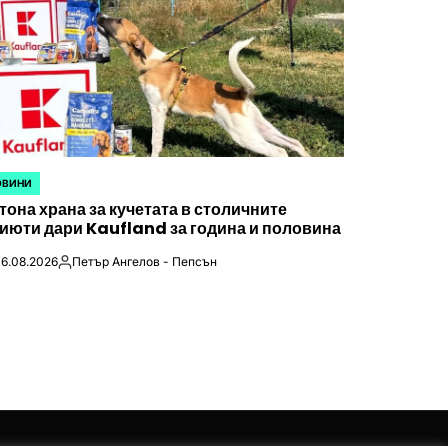
ОВИНИ
STED
 тона храна за кучетата в столичните
июти дари Kaufland за година и половина
6.08.2026
Петър Ангелов - Пепсън
Posted
by