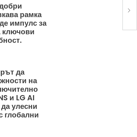
одобри
реш
на 
вкава рамка
AIB
аде импулс за
а ключови
бност.
ърът да
жности на
ключително
S и LG AI
 да улесни
с глобални