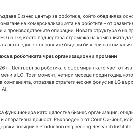
 създава Бизнес център за роботика, който обединява осн
омагане на комерсиализацията на роботите – от развитие
ки и производствените операции. Новата структура е на 
EO на LG, което подчертава стремежа на компанията да 
ата като един от основните бъдещи бизнеси на компаният
тежа в роботиката чрез организационни промени
26 г., Центърът за роботика е сформиран като част от из
мени в LG. Този момент, четири месеца преди годишнот
а компанията, отразява стратегическия фокус на LG върх
 AI.
ка функционира като цялостна бизнес организация, обед
и оперативна дейност. Ръководен е от Сонг Си-йонг, кой
рски позиции в Production engineering Research Institute 