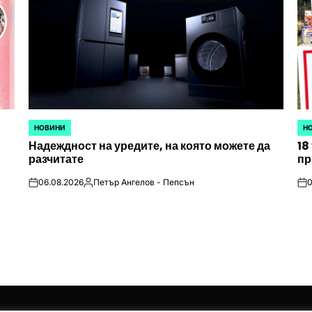
НОВИНИ
Н
POSTED
PO
Надеждност на уредите, на която можете да
18
IN
IN
разчитате
пр
06.08.2026
Петър Ангелов - Пепсън
0
on
Posted
on
by