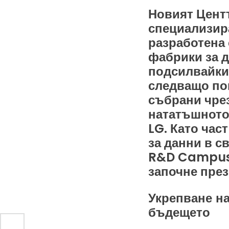
Новият Центъ
специализира
разработена 
фабрики за д
подсилвайки 
следващо по
събрани чрез
нататъшното
LG. Като час
за данни в 
R&D Campus в
започне през
Укрепване на
бъдещето
ите