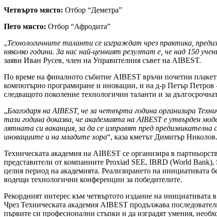
Четвърто място:
Отбор “Деметра”
Пето място:
Отбор “Афродита”
„
Технологичните таланти се изграждат чрез практика, предизв
няколко години. За нас най-ценният резултат е, че над 150 у
заяви Иван Русев, член на Управителния съвет на AIBEST.
По време на финалното събитие AIBEST връчи почетни плакет
компютърно програмиране и иновации, и на д-р Петър Петров –
следващото поколение технологични таланти и за дългосрочнат
„
Благодаря на AIBEST, че за четвърта година организира Техн
тази година доказва, че академията на AIBEST е утвърден мод
лятната си ваканция, за да се изправят пред предизвикателна
иновациите и на младите хора
“, каза кметът Димитър Николов
Техническата академия на AIBEST се организира в партньорство
представители от компаниите Proxiad SEE, IBRD (World Bank), Sc
целия период на академията. Реализирането на инициативата б
водещи технологични конференции за победителите.
Рекордният интерес към четвъртото издание на инициативата в
Чрез Техническата академия AIBEST продължава последователно
първите си професионални стъпки и да изградят умения, необх