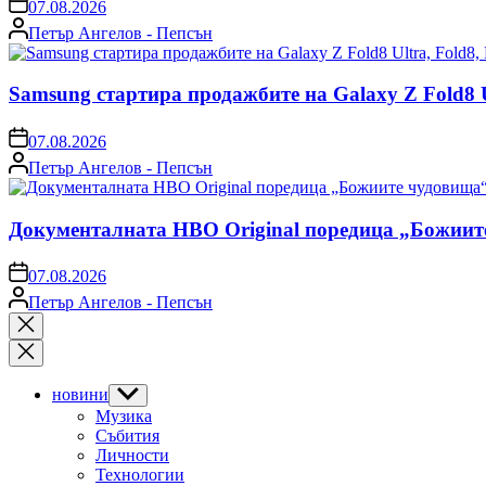
on
07.08.2026
Posted
Петър Ангелов - Пепсън
by
Samsung стартира продажбите на Galaxy Z Fold8 Ul
on
07.08.2026
Posted
Петър Ангелов - Пепсън
by
Документалната HBO Original поредица „Божии
on
07.08.2026
Posted
Петър Ангелов - Пепсън
by
Close
search
новини
Show
sub
Музика
menu
Събития
Личности
Технологии