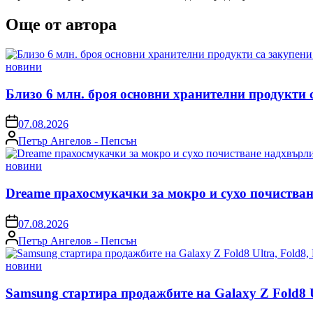
Още от автора
Posted
новини
in
Близо 6 млн. броя основни хранителни продукти 
on
07.08.2026
Posted
Петър Ангелов - Пепсън
by
Posted
новини
in
Dreame прахосмукачки за мокро и сухо почистван
on
07.08.2026
Posted
Петър Ангелов - Пепсън
by
Posted
новини
in
Samsung стартира продажбите на Galaxy Z Fold8 Ul