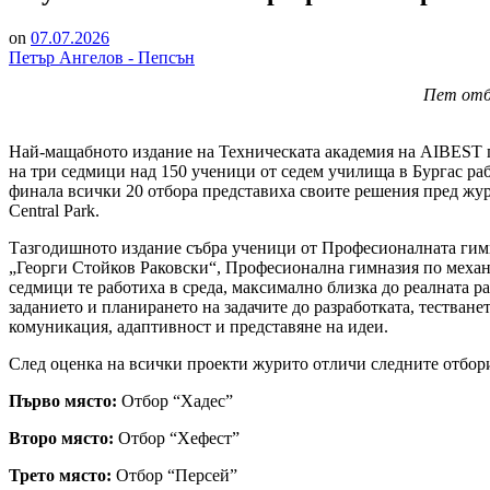
on
07.07.2026
Петър Ангелов - Пепсън
Пет отб
Най-мащабното издание на Техническата академия на AIBEST п
на три седмици над 150 ученици от седем училища в Бургас ра
финала всички 20 отбора представиха своите решения пред жур
Central Park.
Тазгодишното издание събра ученици от Професионалната ги
„Георги Стойков Раковски“, Професионална гимназия по механ
седмици те работиха в среда, максимално близка до реалната р
заданието и планирането на задачите до разработката, тестване
комуникация, адаптивност и представяне на идеи.
След оценка на всички проекти журито отличи следните отбор
Първо място:
Отбор “Хадес”
Второ място:
Отбор “Хефест”
Трето място:
Отбор “Персей”