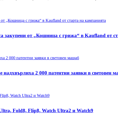
са закупени от „Кошница с грижа“ в Kaufland от с
е надхвърлиха 2 000 патентни заявки в световен 
tra, Fold8, Flip8, Watch Ultra2 и Watch9