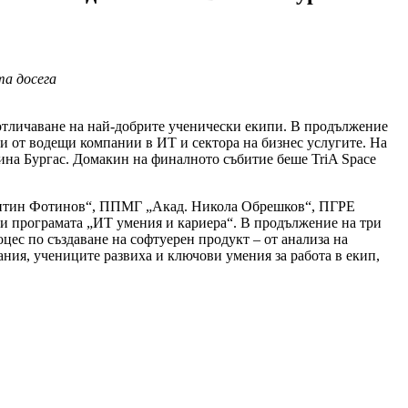
а досега
отличаване на най-добрите ученически екипи. В продължение
и от водещи компании в ИТ и сектора на бизнес услугите. На
ина Бургас. Домакин на финалното събитие беше TriA Space
антин Фотинов“, ППМГ „Акад. Никола Обрешков“, ПГРЕ
и програмата „ИТ умения и кариера“. В продължение на три
цес по създаване на софтуерен продукт – от анализа на
ания, учениците развиха и ключови умения за работа в екип,