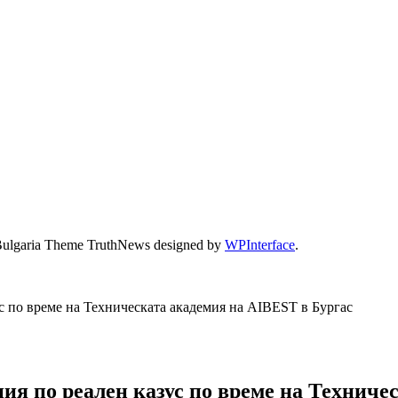
Bulgaria Theme TruthNews designed by
WPInterface
.
с по време на Техническата академия на AIBEST в Бургас
ия по реален казус по време на Техниче