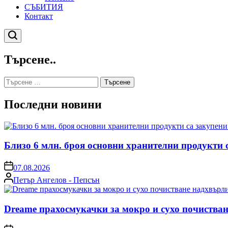
СЪБИТИЯ
Контакт
Търсене
Търсене..
Търсене
за:
Последни новини
Близо 6 млн. броя основни хранителни продукти 
on
07.08.2026
Posted
Петър Ангелов - Пепсън
by
Dreame прахосмукачки за мокро и сухо почистван