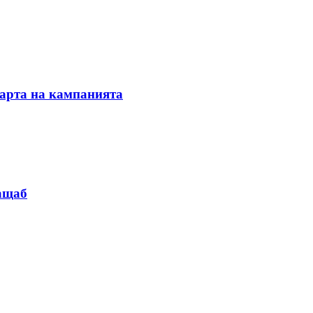
тарта на кампанията
мащаб