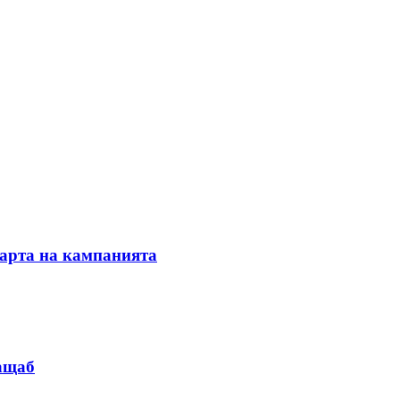
тарта на кампанията
мащаб