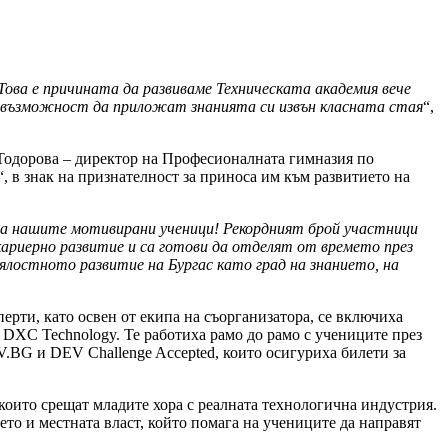
Това е причината да развиваме Техническата академия вече
р и възможност да приложат знанията си извън класната стая
“,
одорова – директор на Професионалната гимназия по
 в знак на признателност за приноса им към развитието на
е на нашите мотивирани ученици! Рекордният брой участници
кариерно развитие и са готови да отделят от времето през
ялостното развитие на Бургас като град на знанието, на
ерти, като освен от екипа на съорганизатора, се включиха
 и DXC Technology. Те работиха рамо до рамо с учениците през
V.BG и DEV Challenge Accepted, които осигуриха билети за
които срещат младите хора с реалната технологична индустрия.
то и местната власт, който помага на учениците да направят