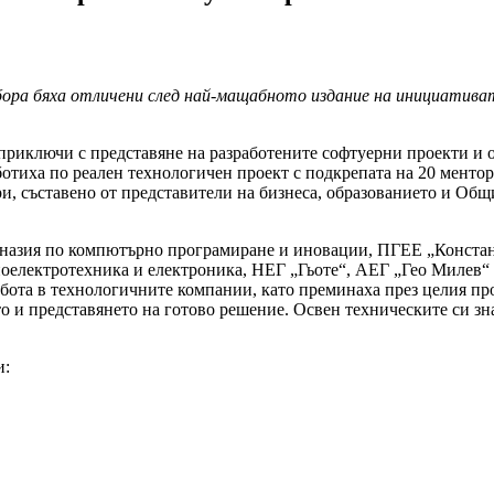
ора бяха отличени след най-мащабното издание на инициативат
риключи с представяне на разработените софтуерни проекти и 
ботиха по реален технологичен проект с подкрепата на 20 ментор
и, съставено от представители на бизнеса, образованието и Общ
мназия по компютърно програмиране и иновации, ПГЕЕ „Конст
оелектротехника и електроника, НЕГ „Гьоте“, АЕГ „Гео Милев“ 
абота в технологичните компании, като преминаха през целия про
то и представянето на готово решение. Освен техническите си зн
и: