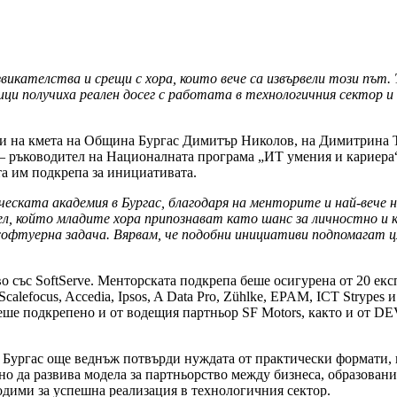
икателства и срещи с хора, които вече са извървели този път. 
ченици получиха реален досег с работата в технологичния секто
и на кмета на Община Бургас Димитър Николов, на Димитрина Т
 ръководител на Националната програма „ИТ умения и кариера“,
а им подкрепа за инициативата.
ическата академия в Бургас, благодаря на менторите и най-веч
ел, който младите хора припознават като шанс за личностно и 
 софтуерна задача. Вярвам, че подобни инициативи подпомагат ц
.
 със SoftServe. Менторската подкрепа беше осигурена от 20 експ
alefocus, Accedia, Ipsos, A Data Pro, Zühlke, EPAM, ICT Strypes
еше подкрепено и от водещия партньор SF Motors, както и от DE
 Бургас още веднъж потвърди нуждата от практически формати, 
 да развива модела за партньорство между бизнеса, образование
одими за успешна реализация в технологичния сектор.