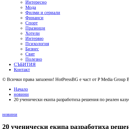
Интересно
Мода
Филми и сериали
Финанси
Спорт
Празници
Хотели
Интервю
Психология
Бизнес
Свят
Полезно
СЪБИТИЯ
Контакт
© Всички права запазени! HotPressBG е част от P Media Group 
Начало
новини
20 ученически екипа разработиха решения по реален казу
Posted
новини
in
20 ученически екипа разработиха решен