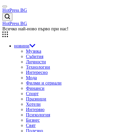
Skip
Menu
to
HotPress BG
content
Търсене
HotPress BG
Всичко най-ново първо при нас!
новини
Музика
Събития
Личности
Технологии
Интересно
Мода
Филми и сериали
Финанси
Спорт
Празници
Хотели
Интервю
Психология
Бизнес
Свят
Полезно