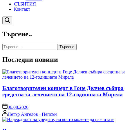
СЪБИТИЯ
Контакт
Търсене
Търсене..
Търсене
за:
Последни новини
Благотворителен концерт в Гоце Делчев събира
средства за лечението на 12-годишната Мирела
on
06.08.2026
Posted
Петър Ангелов - Пепсън
by