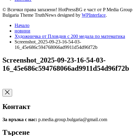
© Всички права запазени! HotPressBG е част от P Media Group
Bulgaria Theme TruthNews designed by
WPInterface
.
Начало
новини
Художничка от Пловдив с 200 медала по математика
Screenshot_2025-09-23-16-54-03-
16_45e686c594768066ad9911d54d96f72b
Screenshot_2025-09-23-16-54-03-
16_45e686c594768066ad9911d54d96f72b
Контакт
За връзка с нас:
p.media.group.bulgaria@gmail.com
Търсене