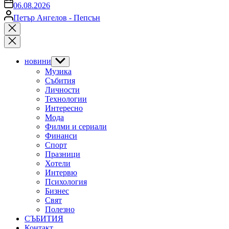
on
06.08.2026
Posted
Петър Ангелов - Пепсън
by
Close
search
новини
Show
sub
Музика
menu
Събития
Личности
Технологии
Интересно
Мода
Филми и сериали
Финанси
Спорт
Празници
Хотели
Интервю
Психология
Бизнес
Свят
Полезно
СЪБИТИЯ
Контакт