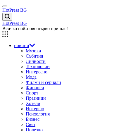
Skip
Menu
to
HotPress BG
content
Търсене
HotPress BG
Всичко най-ново първо при нас!
новини
Музика
Събития
Личности
Технологии
Интересно
Мода
Филми и сериали
Финанси
Спорт
Празници
Хотели
Интервю
Психология
Бизнес
Свят
Полезно