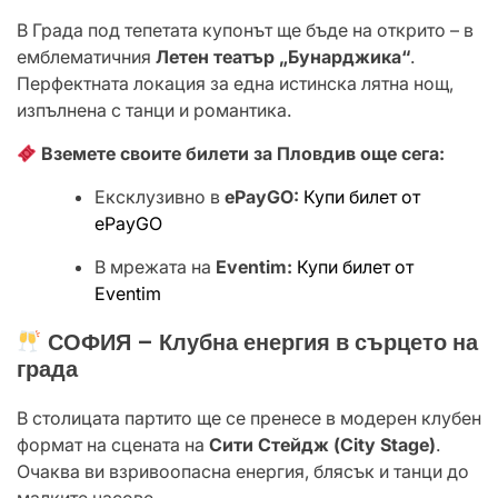
В Града под тепетата купонът ще бъде на открито – в
емблематичния
Летен театър „Бунарджика“
.
Перфектната локация за една истинска лятна нощ,
изпълнена с танци и романтика.
Вземете своите билети за Пловдив още сега:
Ексклузивно в
ePayGO:
Купи билет от
ePayGO
В мрежата на
Eventim:
Купи билет от
Eventim
СОФИЯ – Клубна енергия в сърцето на
града
В столицата партито ще се пренесе в модерен клубен
формат на сцената на
Сити Стейдж (City Stage)
.
Очаква ви взривоопасна енергия, блясък и танци до