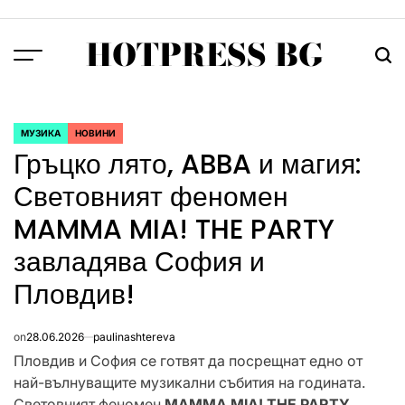
Skip
to
HOTPRESS BG
content
Menu
Тър
МУЗИКА
НОВИНИ
POSTED
Гръцко лято, ABBA и магия:
IN
Световният феномен
MAMMA MIA! THE PARTY
завладява София и
Пловдив!
on
28.06.2026
paulinashtereva
Пловдив и София се готвят да посрещнат едно от
най-вълнуващите музикални събития на годината.
Световният феномен
MAMMA MIA! THE PARTY