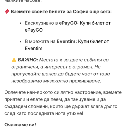
малките часове.
Вземете своите билети за София още сега:
Ексклузивно в
ePayGO:
Купи билет от
ePayGO
В мрежата на
Eventim:
Купи билет от
Eventim
ВАЖНО:
Местата и за двете събития са
ограничени, а интересът е огромен. Не
пропускайте шанса да бъдете част от това
незабравимо музикално преживяване.
Облечете най-яркото си лятно настроение, вземете
приятели и елате да пеем, да танцуваме и да
създадем спомени, които ще държат влага дълго
след като последната нота утихне!
Очакваме ви!