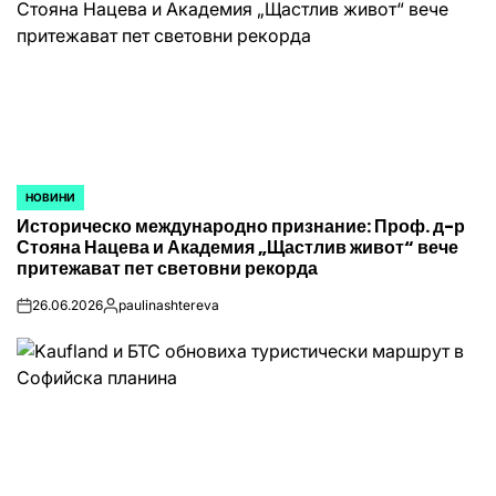
НОВИНИ
POSTED
Историческо международно признание: Проф. д-р
IN
Стояна Нацева и Академия „Щастлив живот“ вече
притежават пет световни рекорда
26.06.2026
paulinashtereva
on
Posted
by