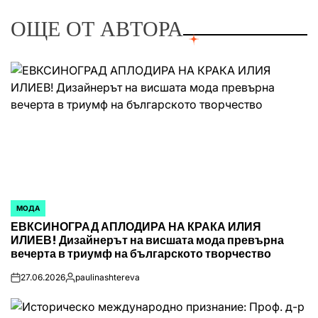
ОЩЕ ОТ АВТОРА
МОДА
POSTED
ЕВКСИНОГРАД АПЛОДИРА НА КРАКА ИЛИЯ
IN
ИЛИЕВ! Дизайнерът на висшата мода превърна
вечерта в триумф на българското творчество
27.06.2026
paulinashtereva
on
Posted
by