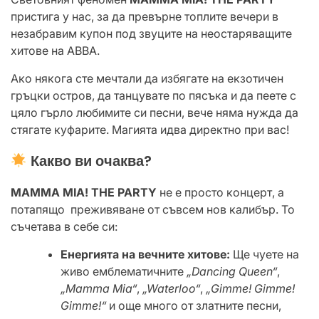
пристига у нас, за да превърне топлите вечери в
незабравим купон под звуците на неостаряващите
хитове на ABBA.
Ако някога сте мечтали да избягате на екзотичен
гръцки остров, да танцувате по пясъка и да пеете с
цяло гърло любимите си песни, вече няма нужда да
стягате куфарите. Магията идва директно при вас!
Какво ви очаква?
MAMMA MIA! THE PARTY
не е просто концерт, а
потапящо преживяване от съвсем нов калибър. То
съчетава в себе си:
Енергията на вечните хитове:
Ще чуете на
живо емблематичните
„Dancing Queen“
,
„Mamma Mia“
,
„Waterloo“
,
„Gimme! Gimme!
Gimme!“
и още много от златните песни,