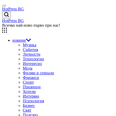
Skip
Menu
to
HotPress BG
content
Търсене
HotPress BG
Всичко най-ново първо при нас!
новини
Музика
Събития
Личности
Технологии
Интересно
Мода
Филми и сериали
Финанси
Спорт
Празници
Хотели
Интервю
Психология
Бизнес
Свят
Полезно