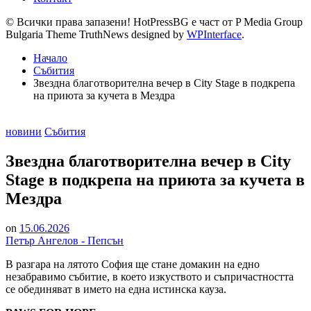
© Всички права запазени! HotPressBG е част от P Media Group
Bulgaria Theme TruthNews designed by
WPInterface
.
Начало
Събития
Звездна благотворителна вечер в City Stage в подкрепа
на приюта за кучета в Мездра
Posted
новини
Събития
in
Звездна благотворителна вечер в City
Stage в подкрепа на приюта за кучета в
Мездра
on
15.06.2026
Петър Ангелов - Пепсън
В разгара на лятото София ще стане домакин на едно
незабравимо събитие, в което изкуството и съпричастността
се обединяват в името на една истинска кауза.