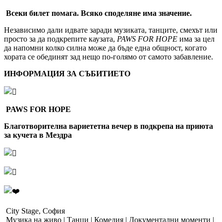
Всеки билет помага. Всяко споделяне има значение.
Независимо дали идвате заради музиката, танците, смехът или
просто за да подкрепите каузата,
PAWS FOR HOPE
има за цел
да напомни колко силна може да бъде една общност, когато
хората се обединят зад нещо по-голямо от самото забавление.
ИНФОРМАЦИЯ ЗА СЪБИТИЕТО
PAWS FOR HOPE
Благотворителна вариететна вечер в подкрепа на приюта
за кучета в Мездра
City Stage, София
Музика на живо | Танци | Комедия | Документални моменти |