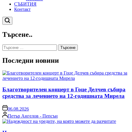
СЪБИТИЯ
Контакт
Търсене
Търсене..
Търсене
за:
Последни новини
Благотворителен концерт в Гоце Делчев събира
средства за лечението на 12-годишната Мирела
on
06.08.2026
Posted
Петър Ангелов - Пепсън
by