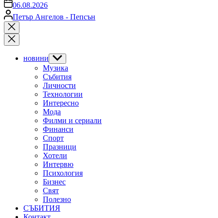
on
06.08.2026
Posted
Петър Ангелов - Пепсън
by
Close
search
новини
Show
sub
Музика
menu
Събития
Личности
Технологии
Интересно
Мода
Филми и сериали
Финанси
Спорт
Празници
Хотели
Интервю
Психология
Бизнес
Свят
Полезно
СЪБИТИЯ
Контакт