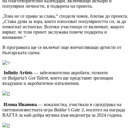
на благотворителни календари, включващи актьори и
популярни личности, в подкрепа на приюта.
„Това не се прави за слава,“ споделя човек, близък до проекта.
„Става дума за хора, които използват популярността си, за да
помогнат истински. Всички участници се включват, защото
вярват, че този приют заслужава повече подкрепа и
внимание.“
В програмата ще се включат още впечатляващи артисти от
българската сцена:
Infinity Artists
— забележителни акробати, познати
от
Bulgaria’s Got Talent
, които ще представят зрелищни
въздушни и акробатични изпълнения.
Илона Иванова
— вокалистка, участвала в саундтрака на
световноизвестната игра
Baldur’s Gate 3
, носител на награда
BAFTA за най-добра музика към видеоигра за 2024 година.