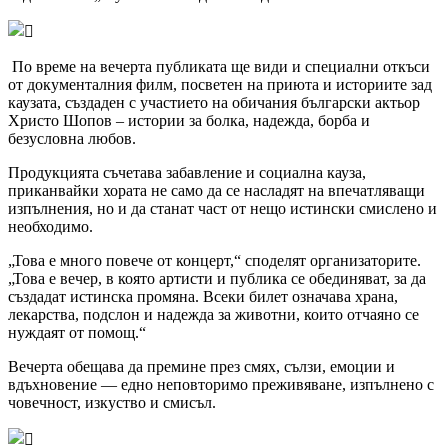
По време на вечерта публиката ще види и специални откъси
от документалния филм, посветен на приюта и историите зад
каузата, създаден с участието на обичания български актьор
Христо Шопов – истории за болка, надежда, борба и
безусловна любов.
Продукцията съчетава забавление и социална кауза,
приканвайки хората не само да се насладят на впечатляващи
изпълнения, но и да станат част от нещо истински смислено и
необходимо.
„Това е много повече от концерт,“ споделят организаторите.
„Това е вечер, в която артисти и публика се обединяват, за да
създадат истинска промяна. Всеки билет означава храна,
лекарства, подслон и надежда за животни, които отчаяно се
нуждаят от помощ.“
Вечерта обещава да премине през смях, сълзи, емоции и
вдъхновение — едно неповторимо преживяване, изпълнено с
човечност, изкуство и смисъл.