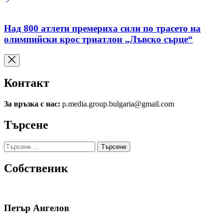
Над 800 атлети премериха сили по трасето на
олимпийски крос триатлон „Лъвско сърце“
Контакт
За връзка с нас:
p.media.group.bulgaria@gmail.com
Търсене
Търсене
за:
Собственик
Петър Ангелов