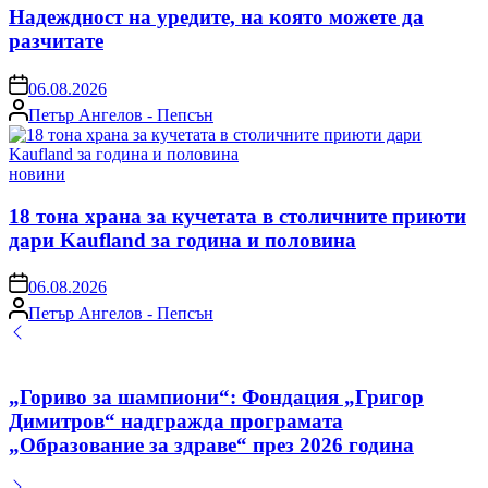
Надеждност на уредите, на която можете да
разчитате
on
06.08.2026
Posted
Петър Ангелов - Пепсън
by
Posted
новини
in
18 тона храна за кучетата в столичните приюти
дари Kaufland за година и половина
on
06.08.2026
Posted
Петър Ангелов - Пепсън
by
„Гориво за шампиони“: Фондация „Григор
Димитров“ надгражда програмата
„Образование за здраве“ през 2026 година