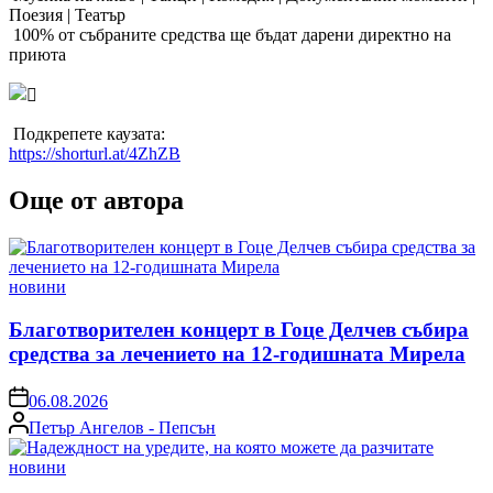
Поезия | Театър
100% от събраните средства ще бъдат дарени директно на
приюта
Подкрепете каузата:
https://shorturl.at/4ZhZB
Още от автора
Posted
новини
in
Благотворителен концерт в Гоце Делчев събира
средства за лечението на 12-годишната Мирела
on
06.08.2026
Posted
Петър Ангелов - Пепсън
by
Posted
новини
in