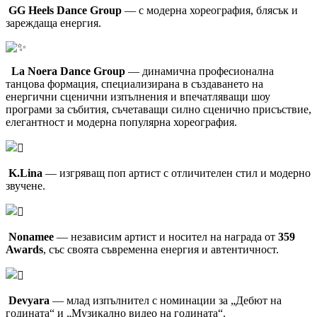
GG Heels Dance Group
— с модерна хореография, блясък и
зареждаща енергия.
La Noera Dance Group
— динамична професионална
танцова формация, специализирана в създаването на
енергични сценични изпълнения и впечатляващи шоу
програми за събития, съчетаващи силно сценично присъствие,
елегантност и модерна популярна хореография.
K.Lina
— изгряващ поп артист с отличителен стил и модерно
звучене.
Nonamee
— независим артист и носител на награда от
359
Awards
, със своята съвременна енергия и автентичност.
Devyara
— млад изпълнител с номинации за „Дебют на
годината“ и „Музикално видео на годината“.