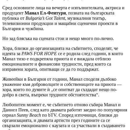
Сред основните лица на вечерта е изпълнителката, актриса и
продуцент
Манал Ел-Феитури
, позната на българската
публика от
Bulgaria’s Got Talent
, музикалния театър,
телевизионни продукции и мащабни сценични проекти в
България и чужбина.
Но зад блясъка на сцената стои и нещо много по-лично.
Хора, близки до организацията на събитието, споделят, че
идеята за
PAWS FOR HOPE
се е родила след години, в които
Манал тихо е подкрепяла приюта и е виждала отблизо
емоционалните и финансови трудности, пред които са
изправени хората, опитващи се да го поддържат.
Живеейки в България от години, Манал споделя дълбоко
уважение към доброволците и собствениците на приюта —
хора, които по думите ѝ „се опитват да създадат нещо по-
добро в света, въпреки трудните обстоятелства“.
Любопитен момент е, че събитието отново събира Манал и
Даниел Пеев, след като двамата работят заедно по популярния
сериал
Sunny Beach
по bTV. Според източници, близки до
организацията, и двамата артисти през годините са се
свързали емоционално с каузата и са участвали в създаването