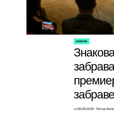
НОВИНИ
POSTED
Знакова
IN
забрава
премиер
забраве
on
26.06.2026
Петър Анге