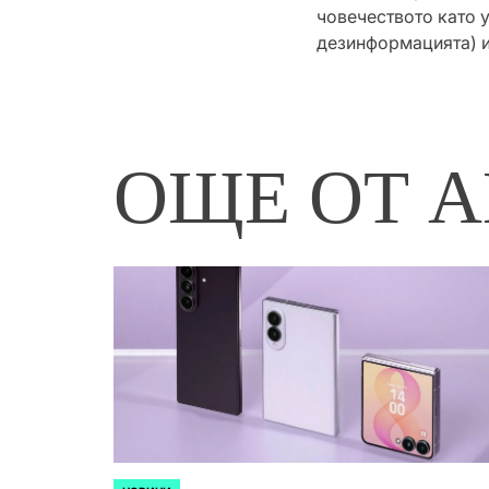
човечеството като 
дезинформацията) и
ОЩЕ ОТ А