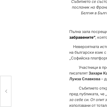
Събитието се състо
посланик на Франц
Белгия в Бъл
Пълна зала посрещн
забравените“
, коят
Невероятната ист
на български език с
„Софийска платфор
Участници в предс
писателят
Захари К
Луиза Славкова
– 
на
Събитието откри п
сява
пред публиката, че
за себе си. От опит
използвани от тота