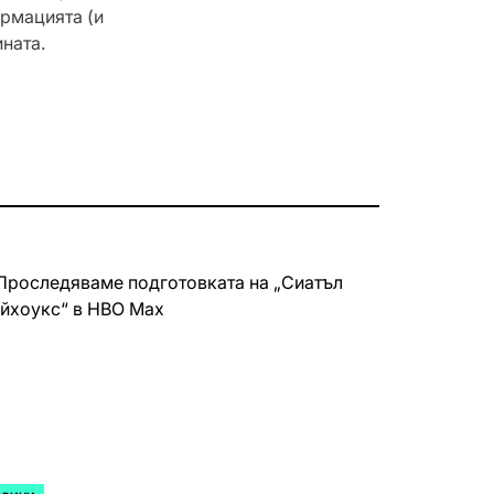
ормацията (и
ната.