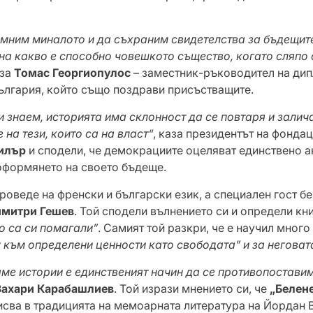
.
омним миналото и да съхраним свидетелства за бъдещите
 на какво е способно човешкото същество, когато сляпо 
аза
Томас Георгиопулос
– заместник-ръководител на ди
България, който също поздрави присъстващите.
и знаем, историята има склонност да се повтаря и залич
 на тези, които са на власт“
, каза президентът на фонда
илър
и сподели, че демокрациите оцеляват единствено 
 оформянето на своето бъдеще.
де на френски и български език, а специален гост бе
митри Гешев
. Той сподели вълнението си и определи кн
о са си помагали”
. Самият той разкри, че е научил много
 към определени ценности като свободата” и за неговат
ме истории е единственият начин да се противопостави
Захари Карабашлиев
. Той изрази мнението си, че
„Белене
исва в традицията на мемоарната литература на Йордан 