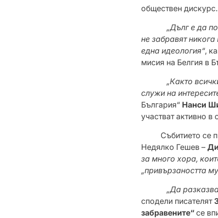
обществен дискурс
„Дълг е да п
не забравят никога
една идеология“
, к
мисия на Белгия в 
„Както всичк
служи на интересите
България“
Нанси Ш
участват активно в
Събитието се прове
Недялко Гешев –
Ди
за много хора, коит
„привързаността му
„Да разказва
сподели писателят
забравените“
се вп