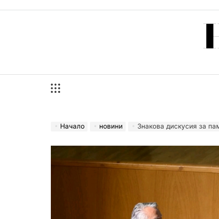
Skip
to
content
Начало
новини
Знакова дискусия за паметта и забравата се про