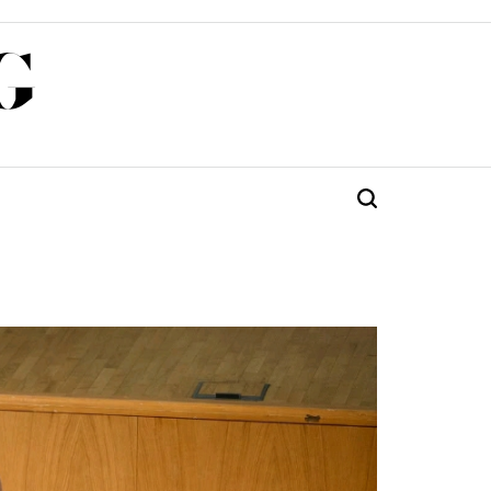
G
Търсене