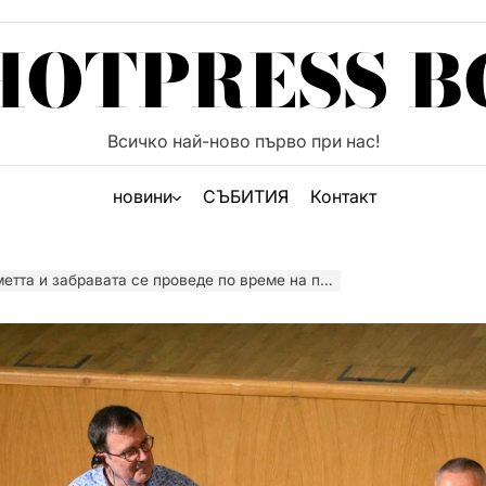
HOTPRESS B
Всичко най-ново първо при нас!
новини
СЪБИТИЯ
Контакт
веде по време на премиерата на „Белене – Островът на забравените“ от Недялко Гешев