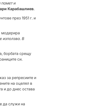
 памет и
ари Карабашлиев
.
тове през 1951 г. и
о модерира
е използва. В
, борбата срещу
раниците си.
каз за репресиите и
ните на оцелял в
та и до днес остава
е да служи на