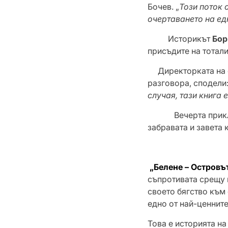
Бочев. „
Този поток 
очертаването на ед
Историкът
Бор
присъдите на тотал
Директорката на 
разговора, сподели
случая, тази книга 
Вечерта приключи 
забравата и завета 
„Белене – Островъ
съпротивата срещу 
своето бягство към 
едно от най-ценнит
Това е историята н