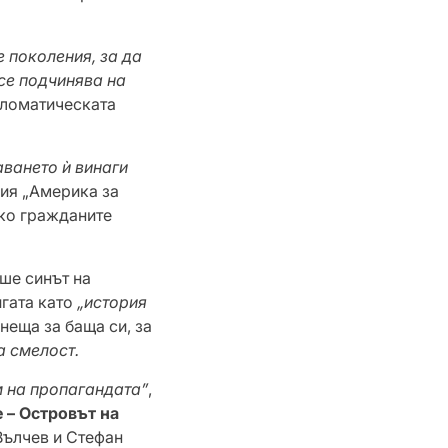
 поколения, за да
се подчинява на
пломатическата
аването ѝ винаги
ция „Америка за
ако гражданите
ше синът на
игата като
„история
 неща за баща си, за
а смелост.
м на пропагандата”
,
 – Островът на
Вълчев и Стефан