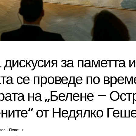
 дискусия за паметта и
та се проведе по врем
ата на „Белене – Ост
ните“ от Недялко Геш
лов - Пепсън