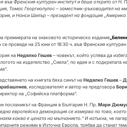
я във Френския културен институт и беше открито от Н.
ия, Томас Георгиопулос – заместник-ръководител на м
гария, и Нанси Шилър – президент на фондация „Америка 
а премиерата на знаковото историческо издание
„Белене
о се проведе на 25 юни от 18:30 ч. във Френския културен
ория на
Недялко Гешев
– човекът, който успява да избяга
 логото на издателство „Сиела”, по идея и с подкрепата 
ма“.
тавянето на книгата бяха синът на
Недялко Гешев
–
Д
арабашлиев
, изследователят и автор на предговора
Бори
директор на „Софийска платформа“.
осланикът на Франция в България Н. Пр.
Мари Дюму
„една европейска демокрация се измерва по това, което 
 знаем каква е цената на мълчанието.“
И изтъкна, че лаге
литарните режими в Източна Европа, трябва да станат те