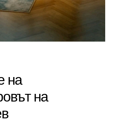
е на
ровът на
ев