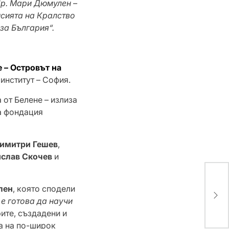
 Пр. Мари Дюмулен –
исията на Кралство
за България“.
 – Островът на
 институт – София.
 от Белене – излиза
на фондация
имитри Гешев
,
слав Скочев
и
Над
лен
, която сподели
се 
е готова да научи
три
рите, създадени и
ма на по-широк