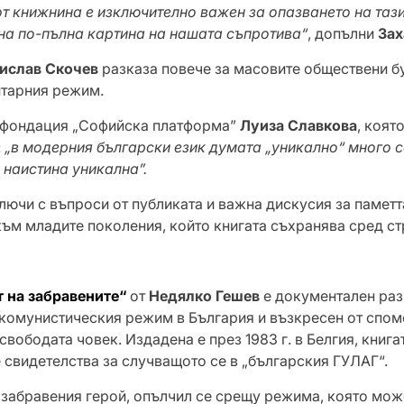
от книжнина е изключително важен за опазването на тази
на по-пълна картина на нашата съпротива“
, допълни
Зах
ислав Скочев
разказа повече за масовите обществени бун
итарния режим.
фондация „Софийска платформа”
Луиза Славкова
, коят
:
„в модерния български език думата „уникално“ много с
е наистина уникална”.
с въпроси от публиката и важна дискусия за паметта
към младите поколения, който книгата съхранява сред ст
т на забравените“
от
Недялко Гешев
е документален раз
комунистическия режим в България и възкресен от споме
свободата човек. Издадена е през 1983 г. в Белгия, книга
е свидетелства за случващото се в „българския ГУЛАГ“.
а забравения герой, опълчил се срещу режима, която мож