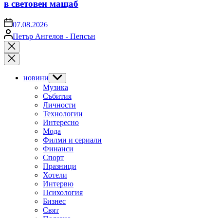
в световен мащаб
on
07.08.2026
Posted
Петър Ангелов - Пепсън
by
Close
search
новини
Show
sub
Музика
menu
Събития
Личности
Технологии
Интересно
Мода
Филми и сериали
Финанси
Спорт
Празници
Хотели
Интервю
Психология
Бизнес
Свят