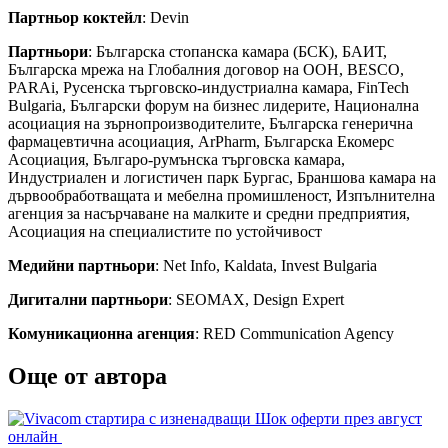
Партньор коктейл
: Devin
Партньори
: Българска стопанска камара (БСК), БАИТ,
Българска мрежа на Глобалния договор на ООН, BESCO,
PARAi, Русенска търговско-индустриална камара, FinTech
Bulgaria, Български форум на бизнес лидерите, Национална
асоциация на зърнопроизводителите, Българска генерична
фармацевтична асоциация, ArPharm, Българска Екомерс
Асоциация, Българо-румънска търговска камара,
Индустриален и логистичен парк Бургас, Браншова камара на
дървообработващата и мебелна промишленост, Изпълнителна
агенция за насърчаване на малките и средни предприятия,
Асоциация на специалистите по устойчивост
Медийни партньори
: Net Info, Kaldata, Invest Bulgaria
Дигитални партньори
: SEOMAX, Design Expert
Комуникационна агенция
: RED Communication Agency
Още от автора