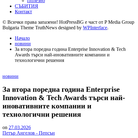
Полезно
СЪБИТИЯ
Контакт
© Всички права запазени! HotPressBG е част от P Media Group
Bulgaria Theme TruthNews designed by
WPInterface
.
Начало
новини
За втора поредна година Enterprise Innovation & Tech
Awards търси най-иновативните компании и
технологични решения
Posted
новини
in
За втора поредна година Enterprise
Innovation & Tech Awards търси най-
иновативните компании и
технологични решения
on
27.03.2026
Петър Ангелов - Пепсън