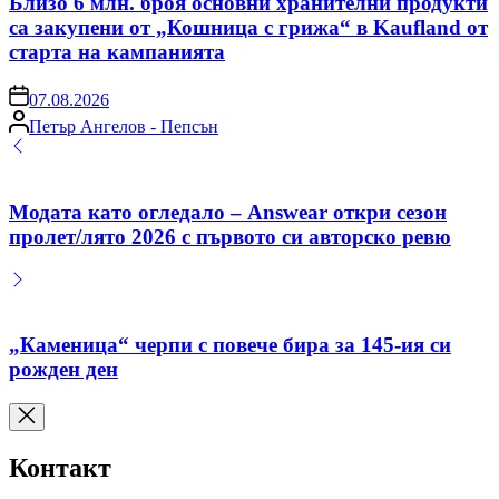
Близо 6 млн. броя основни хранителни продукти
са закупени от „Кошница с грижа“ в Kaufland от
старта на кампанията
on
07.08.2026
Posted
Петър Ангелов - Пепсън
by
Модата като огледало – Answear откри сезон
пролет/лято 2026 с първото си авторско ревю
„Каменица“ черпи с повече бира за 145-ия си
рожден ден
Контакт