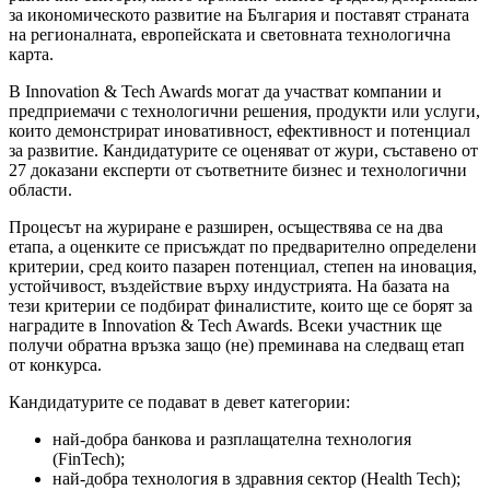
за икономическото развитие на България и поставят страната
на регионалната, европейската и световната технологична
карта.
В Innovation & Tech Awards могат да участват компании и
предприемачи с технологични решения, продукти или услуги,
които демонстрират иновативност, ефективност и потенциал
за развитие. Кандидатурите се оценяват от жури, съставено от
27 доказани експерти от съответните бизнес и технологични
области.
Процесът на журиране е разширен, осъществява се на два
етапа, а оценките се присъждат по предварително определени
критерии, сред които пазарен потенциал, степен на иновация,
устойчивост, въздействие върху индустрията. На базата на
тези критерии се подбират финалистите, които ще се борят за
наградите в Innovation & Tech Awards. Всеки участник ще
получи обратна връзка защо (не) преминава на следващ етап
от конкурса.
Кандидатурите се подават в девет категории:
най-добра банкова и разплащателна технология
(FinTech);
най-добра технология в здравния сектор (Health Tech);