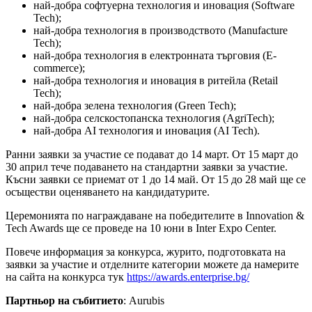
най-добра софтуерна технология и иновация (Software
Tech);
най-добра технология в производството (Manufacture
Tech);
най-добра технология в електронната търговия (E-
commerce);
най-добра технология и иновация в ритейла (Retail
Tech);
най-добра зелена технология (Green Tech);
най-добра селскостопанска технология (AgriTech);
най-добра AI технология и иновация (AI Tech).
Ранни заявки за участие се подават до 14 март. От 15 март до
30 април тече подаването на стандартни заявки за участие.
Късни заявки се приемат от 1 до 14 май. От 15 до 28 май ще се
осъществи оценяването на кандидатурите.
Церемонията по награждаване на победителите в Innovation &
Tech Awards ще се проведе на 10 юни в Inter Expo Center.
Повече информация за конкурса, журито, подготовката на
заявки за участие и отделните категории можете да намерите
на сайта на конкурса тук
https://awards.enterprise.bg/
Партньор на събитието
: Aurubis