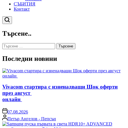
СЪБИТИЯ
Контакт
Търсене
Търсене..
Търсене
за:
Последни новини
Vivacom стартира с изненадващи Шок оферти
през август
онлайн
on
07.08.2026
Posted
Петър Ангелов - Пепсън
by