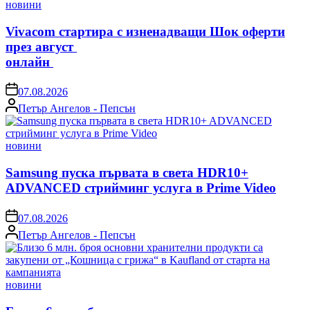
Posted
новини
in
Vivacom стартира с изненадващи Шок оферти
през август
онлайн
on
07.08.2026
Posted
Петър Ангелов - Пепсън
by
Posted
новини
in
Samsung пуска първата в света HDR10+
ADVANCED стрийминг услуга в Prime Video
on
07.08.2026
Posted
Петър Ангелов - Пепсън
by
Posted
новини
in