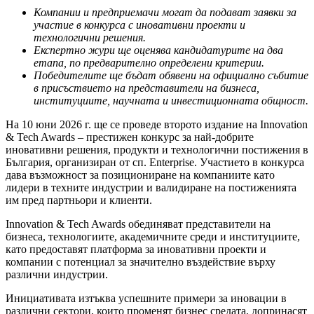
Компании и предприемачи могат да подават заявки за
участие в конкурса с иновативни проекти и
технологични решения.
Експертно жури ще оценява кандидатурите на два
етапа, по предварително определени критерии.
Победителите ще бъдат обявени на официално събитие
в присъствието на представители на бизнеса,
институциите, научната и инвестиционната общност.
На 10 юни 2026 г. ще се проведе второто издание на Innovation
& Tech Awards – престижен конкурс за най-добрите
иновативни решения, продукти и технологични постижения в
България, организиран от сп. Enterprise. Участието в конкурса
дава възможност за позициониране на компаниите като
лидери в техните индустрии и валидиране на постиженията
им пред партньори и клиенти.
Innovation & Tech Awards обединяват представители на
бизнеса, технологиите, академичните среди и институциите,
като предоставят платформа за иновативни проекти и
компании с потенциал за значително въздействие върху
различни индустрии.
Инициативата изтъква успешните примери за иновации в
различни сектори, които променят бизнес средата, допринасят