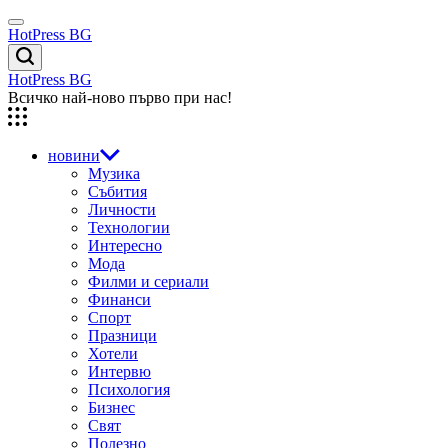
Skip
Menu
to
HotPress BG
content
Търсене
HotPress BG
Всичко най-ново първо при нас!
новини
Музика
Събития
Личности
Технологии
Интересно
Мода
Филми и сериали
Финанси
Спорт
Празници
Хотели
Интервю
Психология
Бизнес
Свят
Полезно