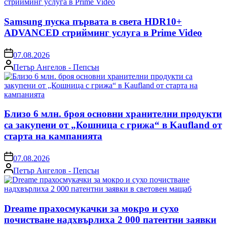
Samsung пуска първата в света HDR10+
ADVANCED стрийминг услуга в Prime Video
on
07.08.2026
Posted
Петър Ангелов - Пепсън
by
Близо 6 млн. броя основни хранителни продукти
са закупени от „Кошница с грижа“ в Kaufland от
старта на кампанията
on
07.08.2026
Posted
Петър Ангелов - Пепсън
by
Dreame прахосмукачки за мокро и сухо
почистване надхвърлиха 2 000 патентни заявки