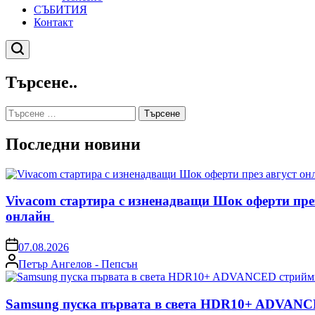
СЪБИТИЯ
Контакт
Търсене
Търсене..
Търсене
за:
Последни новини
Vivacom стартира с изненадващи Шок оферти пре
онлайн
on
07.08.2026
Posted
Петър Ангелов - Пепсън
by
Samsung пуска първата в света HDR10+ ADVANCE