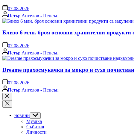
on
07.08.2026
Posted
Петър Ангелов - Пепсън
by
Близо 6 млн. броя основни хранителни продукти 
on
07.08.2026
Posted
Петър Ангелов - Пепсън
by
Dreame прахосмукачки за мокро и сухо почистван
on
07.08.2026
Posted
Петър Ангелов - Пепсън
by
Close
search
новини
Show
sub
Музика
menu
Събития
Личности