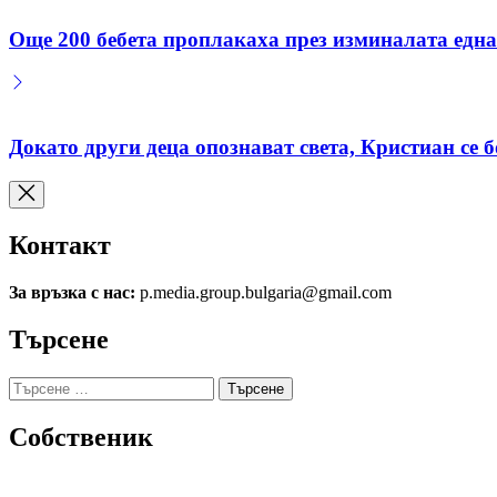
Още 200 бебета проплакаха през изминалата една
Докато други деца опознават света, Кристиан се б
Контакт
За връзка с нас:
p.media.group.bulgaria@gmail.com
Търсене
Търсене
за:
Собственик