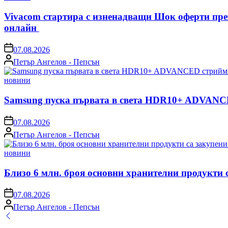
in
Vivacom стартира с изненадващи Шок оферти пре
онлайн
on
07.08.2026
Posted
Петър Ангелов - Пепсън
by
Posted
новини
in
Samsung пуска първата в света HDR10+ ADVANCE
on
07.08.2026
Posted
Петър Ангелов - Пепсън
by
Posted
новини
in
Близо 6 млн. броя основни хранителни продукти 
on
07.08.2026
Posted
Петър Ангелов - Пепсън
by