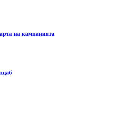
тарта на кампанията
мащаб