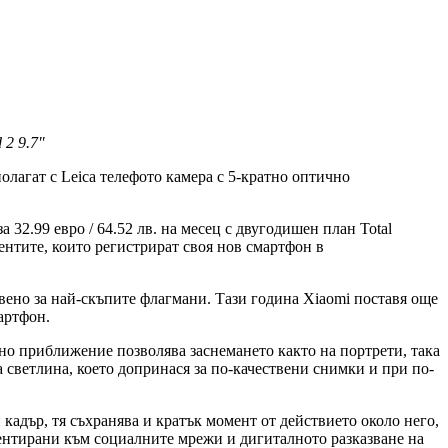
 2 9.7″
полагат с Leica телефото камера с 5-кратно оптично
а 32.99 евро / 64.52 лв. на месец с двугодишен план Total
иентите, които регистрират своя нов смартфон в
вено за най-скъпите флагмани. Тази година Xiaomi поставя още
артфон.
но приближение позволява заснемането както на портрети, така
а светлина, което допринася за по-качествени снимки и при по-
кадър, тя съхранява и кратък момент от действието около него,
иентирани към социалните мрежи и дигиталното разказване на