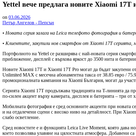
Yettel вече предлага новите Xiaomi 17T 
on
03.06.2026
Петър Ангелов - Пепсън
• Новата серия залага на Leica телефото фотография и батер
• Клиентите, закупили нов смартфон
от Xiaomi 17T серията
, 
Портфолиото на Yettel се разширява с най-новата серия смартф
приближение, дисплей с върхова яркост до 3500 нита и батери
Новите Xiaomi 17T и Xiaomi 17T Pro могат да бъдат закупени от Y
Unlimited MAX с месечна абонаментна такса от 38.85 евро / 75.
промоционалната кампания на Xiaomi България, могат да участва
Серията Xiaomi 17T продължава традицията на T-линията да пре
по-силен акцент върху камерата, дисплея и батерията – три от 
Мобилната фотография е сред основните акценти при новата се
и на отдалечени сцени с високо ниво на детайлност. При Xiaom
слабо осветление.
Сред новостите е и функцията Leica Live Moment, която дава но
което позволява улавяне на цялостната атмосфера. Добавени с