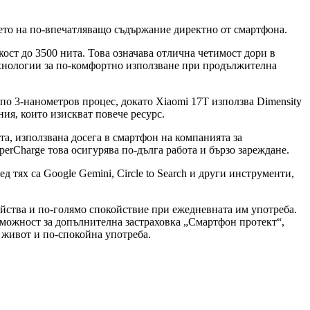
ето на по-впечатляващо съдържание директно от смартфона.
ст до 3500 нита. Това означава отлична четимост дори в
технологии за по-комфортно използване при продължителна
по 3-нанометров процес, докато Xiaomi 17T използва Dimensity
ия, които изискват повече ресурс.
та, използвана досега в смартфон на компанията за
rCharge това осигурява по-дълга работа и бързо зареждане.
тях са Google Gemini, Circle to Search и други инструменти,
ройства и по-голямо спокойствие при ежедневната им употреба.
ъзможност за допълнителна застраховка „Смартфон протект“,
 живот и по-спокойна употреба.