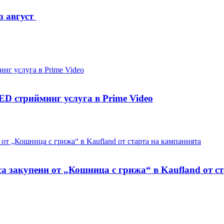
з август
D стрийминг услуга в Prime Video
са закупени от „Кошница с грижа“ в Kaufland от с