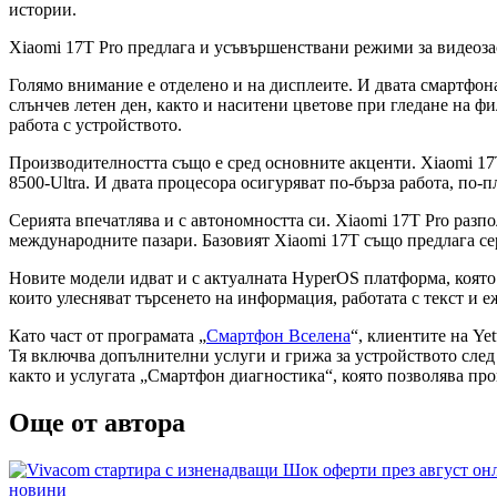
истории.
Xiaomi 17T Pro предлага и усъвършенствани режими за видеоза
Голямо внимание е отделено и на дисплеите. И двата смартфон
слънчев летен ден, както и наситени цветове при гледане на 
работа с устройството.
Производителността също е сред основните акценти. Xiaomi 17T
8500-Ultra. И двата процесора осигуряват по-бърза работа, по
Серията впечатлява и с автономността си. Xiaomi 17T Pro разпо
международните пазари. Базовият Xiaomi 17T също предлага се
Новите модели идват и с актуалната HyperOS платформа, която 
които улесняват търсенето на информация, работата с текст и е
Като част от програмата „
Смартфон Вселена
“, клиентите на Ye
Тя включва допълнителни услуги и грижа за устройството след 
както и услугата „Смартфон диагностика“, която позволява про
Още от автора
Posted
новини