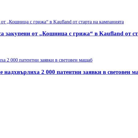
са закупени от „Кошница с грижа“ в Kaufland от с
е надхвърлиха 2 000 патентни заявки в световен 