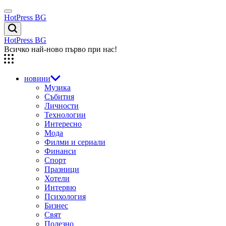
Skip
Menu
to
HotPress BG
content
Търсене
HotPress BG
Всичко най-ново първо при нас!
новини
Музика
Събития
Личности
Технологии
Интересно
Мода
Филми и сериали
Финанси
Спорт
Празници
Хотели
Интервю
Психология
Бизнес
Свят
Полезно