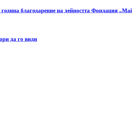
 година благодарение на дейността Фондация „Ма
ори да го види