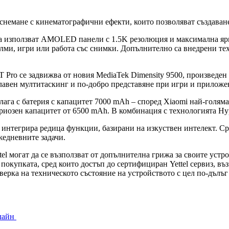
снемане с кинематографични ефекти, които позволяват създаван
а използват AMOLED панели с 1.5K резолюция и максимална ярко
филми, игри или работа със снимки. Допълнително са внедрени 
 Pro се задвижва от новия MediaTek Dimensity 9500, произведен 
-плавен мултитаскинг и по-добро представяне при игри и приложен
лага с батерия с капацитет 7000 mAh – според Xiaomi най-голяма
риозен капацитет от 6500 mAh. В комбинация с технологията Hype
интегрира редица функции, базирани на изкуствен интелект. Сред 
жедневните задачи.
ttel могат да се възползват от допълнителна грижа за своите уст
покупката, сред които достъп до сертифициран Yettel сервиз, в
верка на техническото състояние на устройството с цел по-дълъг