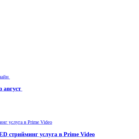
з август
D стрийминг услуга в Prime Video