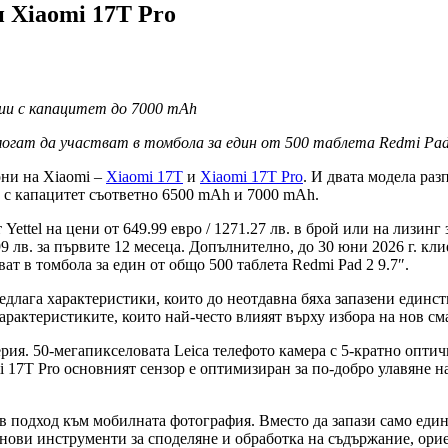
и Xiaomi 17T Pro
ии с капацитет до 7000 mAh
могат да участват в томбола за един от 500 таблета Redmi Pad
они на Xiaomi –
Xiaomi 17T
и
Xiaomi 17T Pro
. И двата модела раз
и с капацитет съответно 6500 mAh и 7000 mAh.
ettel на цени от 649.99 евро / 1271.27 лв. в брой или на лизинг з
99 лв. за първите 12 месеца. Допълнително, до 30 юни 2026 г. кл
т в томбола за един от общо 500 таблета Redmi Pad 2 9.7″.
длага характеристики, които до неотдавна бяха запазени единст
характеристиките, които най-често влияят върху избора на нов см
рия. 50-мегапикселовата Leica телефото камера с 5-кратно оптич
i 17T Pro основният сензор е оптимизиран за по-добро улавяне н
в подход към мобилната фотография. Вместо да запази само един 
а нови инструменти за споделяне и обработка на съдържание, ор