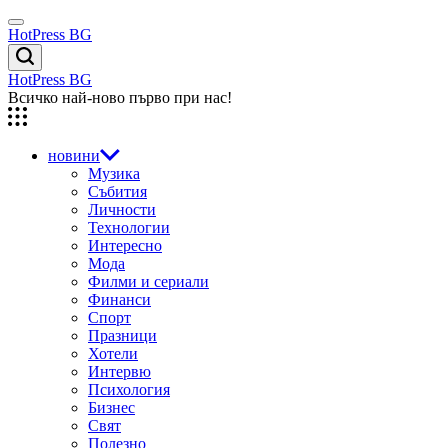
Skip
Menu
to
HotPress BG
content
Търсене
HotPress BG
Всичко най-ново първо при нас!
новини
Музика
Събития
Личности
Технологии
Интересно
Мода
Филми и сериали
Финанси
Спорт
Празници
Хотели
Интервю
Психология
Бизнес
Свят
Полезно