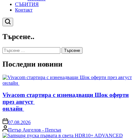
СЪБИТИЯ
Контакт
Търсене
Търсене..
Търсене
за:
Последни новини
Vivacom стартира с изненадващи Шок оферти
през август
онлайн
on
07.08.2026
Posted
Петър Ангелов - Пепсън
by