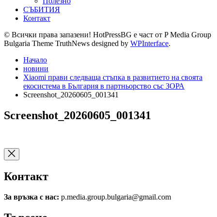
Полезно
СЪБИТИЯ
Контакт
© Всички права запазени! HotPressBG е част от P Media Group
Bulgaria Theme TruthNews designed by
WPInterface
.
Начало
новини
Xiaomi прави следваща стъпка в развитието на своята
екосистема в България в партньорство със ЗОРА
Screenshot_20260605_001341
Screenshot_20260605_001341
Контакт
За връзка с нас:
p.media.group.bulgaria@gmail.com