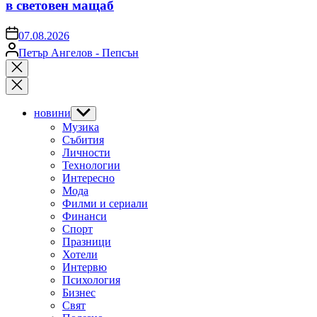
в световен мащаб
on
07.08.2026
Posted
Петър Ангелов - Пепсън
by
Close
search
новини
Show
sub
Музика
menu
Събития
Личности
Технологии
Интересно
Мода
Филми и сериали
Финанси
Спорт
Празници
Хотели
Интервю
Психология
Бизнес
Свят