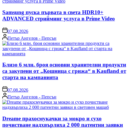
Samsung пуска първата в света HDR10+
ADVANCED стрийминг услуга в Prime Video
on
07.08.2026
Posted
Петър Ангелов - Пепсън
by
Близо 6 млн. броя основни хранителни продукти
са закупени от „Кошница с грижа“ в Kaufland от
старта на кампанията
on
07.08.2026
Posted
Петър Ангелов - Пепсън
by
Dreame прахосмукачки за мокро и сухо
почистване надхвърлиха 2 000 патентни заявки