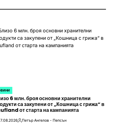
ОВИНИ
STED
изо 6 млн. броя основни хранителни
одукти са закупени от „Кошница с грижа“ в
ufland от старта на кампанията
7.08.2026
Петър Ангелов - Пепсън
Posted
by