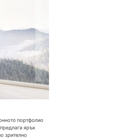
ионното портфолио
о предлага ярък
но зрително