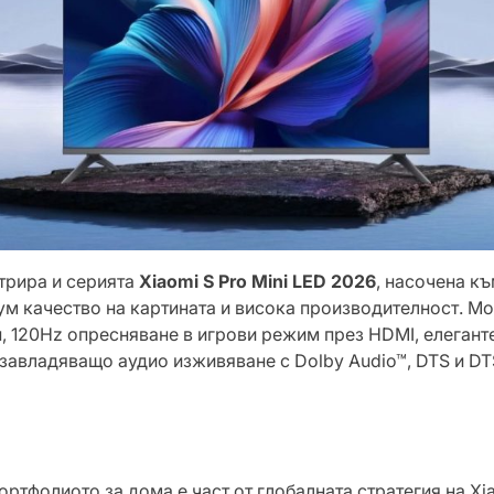
трира и серията
Xiaomi S Pro Mini LED 2026
, насочена къ
ум качество на картината и висока производителност. Мо
, 120Hz опресняване в игрови режим през HDMI, елеганте
завладяващо аудио изживяване с Dolby Audio™, DTS и DTS 
ртфолиото за дома е част от глобалната стратегия на Xi