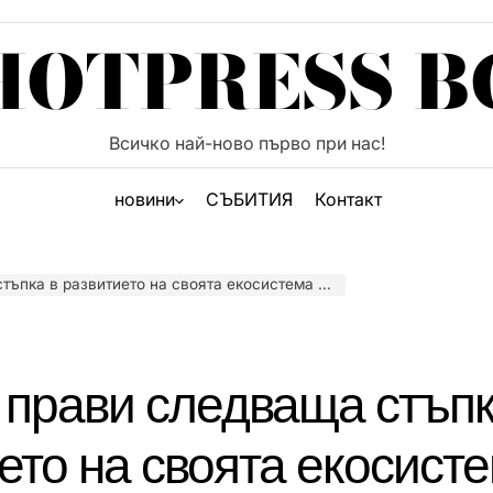
HOTPRESS B
Всичко най-ново първо при нас!
новини
СЪБИТИЯ
Контакт
итието на своята екосистема в България в партньорство със ЗОРА
прави следваща стъпк
ето на своята екосисте