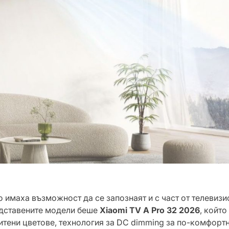
о имаха възможност да се запознаят и с част от телевиз
едставените модели беше
Xiaomi TV A Pro 32 2026
, койт
итени цветове, технология за DC dimming за по-комфорт