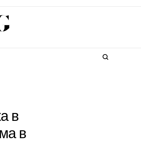
G
Търсене
а в
ма в