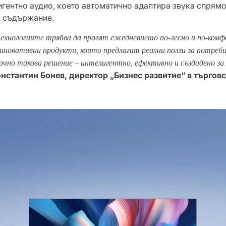
игентно аудио, което автоматично адаптира звука спрям
 съдържание.
технологиите трябва да правят ежедневието по-лесно и по-ком
новативни продукти, които предлагат реални ползи за потреби
 точно такова решение – интелигентно, ефективно и създадено за
нстантин Бонев, директор „Бизнес развитие“ в търгов