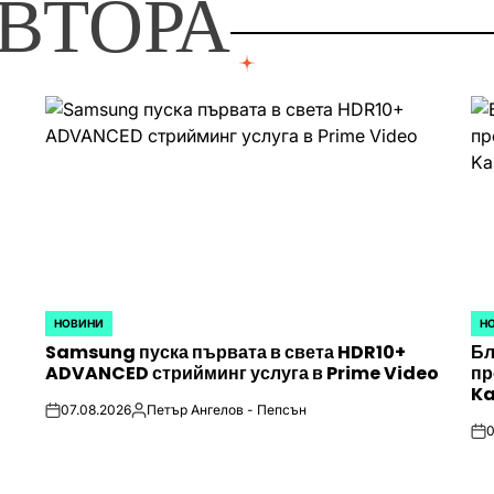
ВТОРА
НОВИНИ
Н
POSTED
PO
Samsung пуска първата в света HDR10+
Бл
IN
IN
ADVANCED стрийминг услуга в Prime Video
пр
Ka
07.08.2026
Петър Ангелов - Пепсън
on
Posted
0
by
on