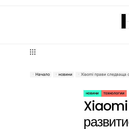
Skip
to
content
Начало
новини
Xiaomi прави следваща стъпка в разв
НОВИНИ
ТЕХНОЛОГИИ
POSTED
Xiaomi 
IN
развити