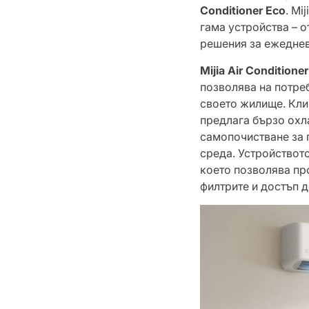
Conditioner Eco
. Mi
гама устройства – о
решения за ежеднев
Mijia Air Conditione
позволява на потре
своето жилище. Кли
предлага бързо охл
самопочистване за 
среда. Устройствот
което позволява пр
филтрите и достъп 