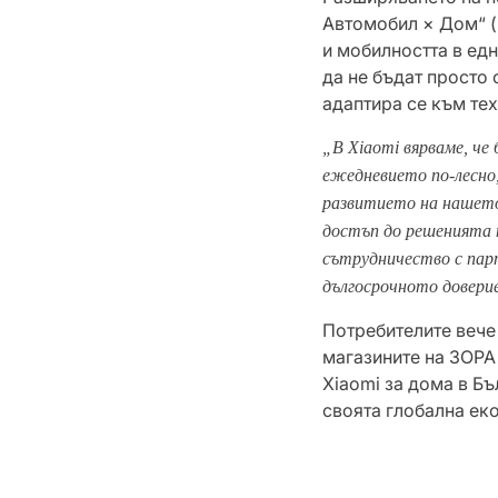
Автомобил × Дом“ (
и мобилността в едн
да не бъдат просто 
адаптира се към те
„В Xiaomi вярваме, ч
ежедневието по-лесно
развитието на нашето
достъп до решенията н
сътрудничество с пар
дългосрочното довери
Потребителите вече 
магазините на ЗОРА
Xiaomi за дома в Бъ
своята глобална ек