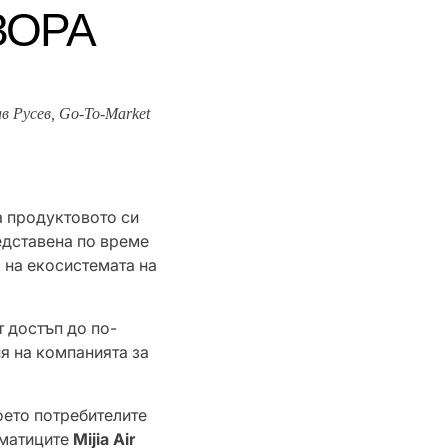
 ЗОРА
в Русев,
Go-To-Market
а продуктовото си
едставена по време
 на екосистемата на
 достъп до по-
ия на компанията за
оето потребителите
иматиците
Mijia Air