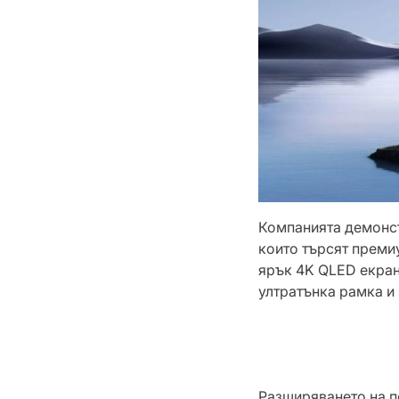
Компанията демонс
които търсят преми
ярък 4K QLED екран
ултратънка рамка и 
Разширяването на по