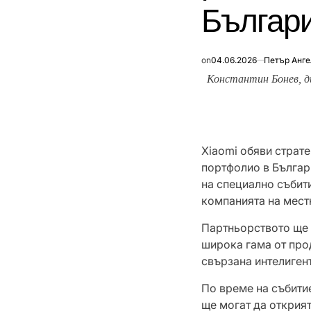
Българи
on
04.06.2026
Петър Анге
Константин Бонев, д
Xiaomi обяви страт
портфолио в Българ
на специално събити
компанията на мест
Партньорството ще 
широка гама от прод
свързана интелиген
По време на събити
ще могат да открия