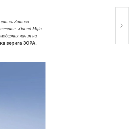
о
С н
фортно. Затова
Цен
вто
телите. Xiaomi Mijia
 модерния начин на
ска верига ЗОРА
.