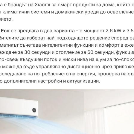
jia е брандът на Xiaomi за смарт продукти за дома, койт
т климатични системи и домакински уреди до осветление
ието.
r Eco
се предлага в два варианта – с мощност 2.6 kW и 3.5
бителите да изберат най-подходящото решение според р
матикът съчетава интелигентни функции и комфорт в еже
аждане за 30 секунди и отопление за 60 секунди, функци
по-свеж въздушен поток и ниски нива на шум за по-спо
о може да бъде управлявано дистанционно чрез приложе
оследяване на потреблението на енергия, проверка на съ
до допълнителни настройки и актуализации.