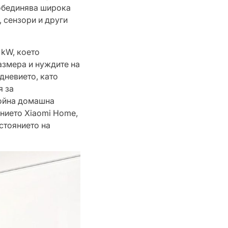
о обединява широка
, сензори и други
 kW, което
азмера и нуждите на
дневието, като
я за
койна домашна
нието Xiaomi Home,
стоянието на