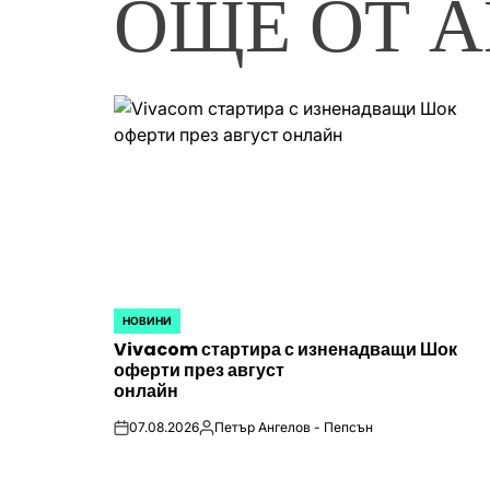
ОЩЕ ОТ А
НОВИНИ
POSTED
Vivacom стартира с изненадващи Шок
IN
оферти през август
онлайн
07.08.2026
Петър Ангелов - Пепсън
on
Posted
by