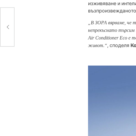
изживяване и интел
възпроизвежданото
рк
„В ЗОРА вярваме, че 
непрекъснато търсим и
Air Conditioner Eco е
, споделя
Ко
живот.“