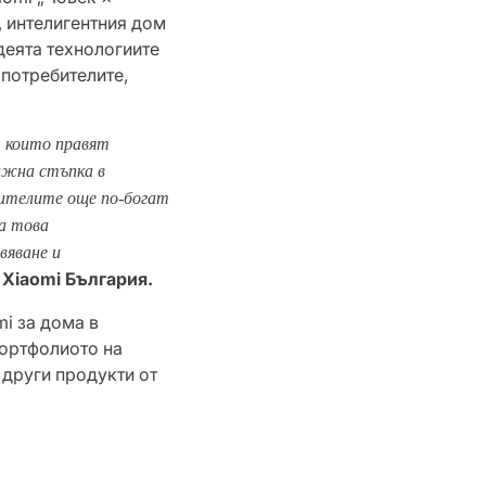
, интелигентния дом
деята технологиите
 потребителите,
, които правят
ажна стъпка в
бителите още по-богат
на това
вяване и
 Xiaomi България.
mi за дома в
портфолиото на
 други продукти от