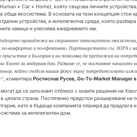
Human × Car × Home), която свързва личните устройства
а обща екосистема. В основата на тази концепция стои и
отделни устройства, а интелигентна среда, която разбира
хните навици и улеснява ежедневието им.
е бъдещето принадлежи на свързаните интелигентни екосистеми
, по-комфортно и по-ефективно. Партньорството със ЗОРА е в
 присъствие в България и ни позволява да предложим на потре
а Xiaomi за модерния дом. Радваме се, че поставяме началото 
тньор, който споделя нашия фокус върху потребителското изжи
, коментира
Ростислав Русев, Go-To-Market Manager в
е“
могат да се запознаят отблизо с новите решения на Xiao
 в цялата страна. Постепенно предстои разширяване на 
лгария, като в бъдеще компанията планира да предлага и
осистема за интелигентен дом.