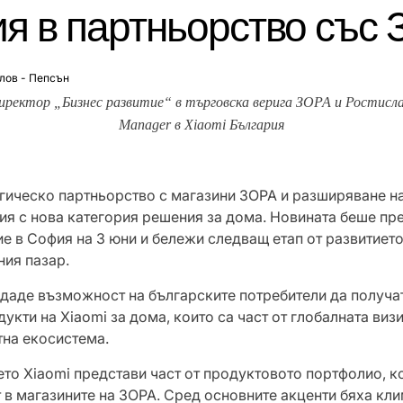
я в партньорство със
лов - Пепсън
иректор „Бизнес развитие“ в търговска верига ЗОРА и Ростисла
Manager в Xiaomi България
егическо партньорство с магазини ЗОРА и разширяване н
ия с нова категория решения за дома. Новината беше пр
е в София на 3 юни и бележи следващ етап от развитието
ния пазар.
даде възможност на българските потребители да получат
укти на Xiaomi за дома, които са част от глобалната виз
тна екосистема.
ето Xiaomi представи част от продуктовото портфолио, к
т в магазините на ЗОРА. Сред основните акценти бяха кл