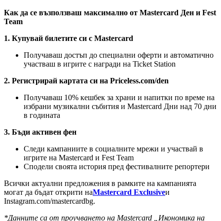
Как да се възползваш максимално от Mastercard Ден и Fest
Team
1. Купувай билетите си с Mastercard
Получаваш достъп до специални оферти и автоматично
участваш в игрите с награди на Ticket Station
2. Регистрирай картата си на Priceless.com/den
Получаваш 10% кешбек за храни и напитки по време на
избрани музикални събития и Mastercard Дни над 70 дни
в годината
3. Бъди активен фен
Следи кампаниите в социалните мрежи и участвай в
игрите на Mastercard и Fest Team
Сподели своята история пред фестивалните репортери
Всички актуални предложения в рамките на кампанията
могат да бъдат открити на
Mastercard Exclusive
и
Instagram.com/mastercardbg.
*Данните са от проучването на Mastercard
„Икономика на