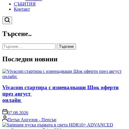
СЪБИТИЯ
Контакт
Търсене
Търсене..
Търсене
за:
Последни новини
Vivacom стартира с изненадващи Шок оферти
през август
онлайн
on
07.08.2026
Posted
Петър Ангелов - Пепсън
by