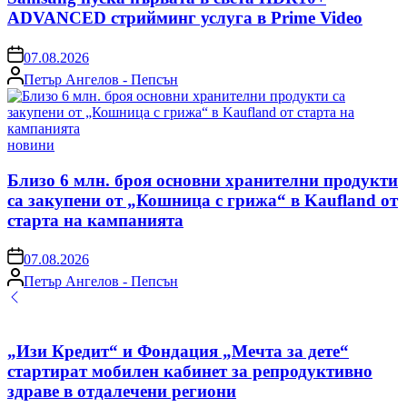
ADVANCED стрийминг услуга в Prime Video
on
07.08.2026
Posted
Петър Ангелов - Пепсън
by
Posted
новини
in
Близо 6 млн. броя основни хранителни продукти
са закупени от „Кошница с грижа“ в Kaufland от
старта на кампанията
on
07.08.2026
Posted
Петър Ангелов - Пепсън
by
„Изи Кредит“ и Фондация „Мечта за дете“
стартират мобилен кабинет за репродуктивно
здраве в отдалечени региони