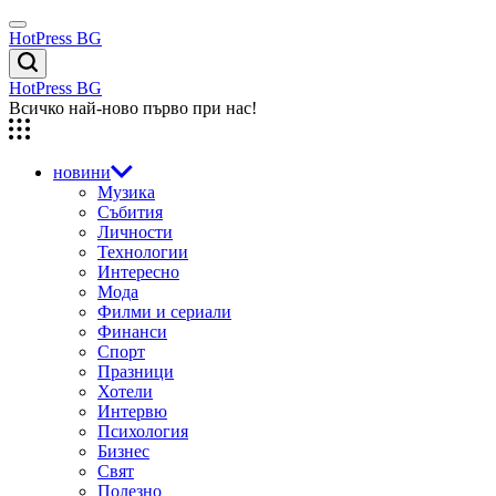
Skip
Menu
to
HotPress BG
content
Търсене
HotPress BG
Всичко най-ново първо при нас!
новини
Музика
Събития
Личности
Технологии
Интересно
Мода
Филми и сериали
Финанси
Спорт
Празници
Хотели
Интервю
Психология
Бизнес
Свят
Полезно