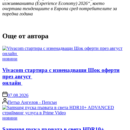
изживяванията (Еxperience Economy)
2026“, което
очертава тенденциите в Европа сред потребителите за
поредна година
Още от автора
Posted
новини
in
Vivacom стартира с изненадващи Шок оферти
през август
онлайн
on
07.08.2026
Posted
Петър Ангелов - Пепсън
by
Posted
новини
in
Samsung пуска първата в света HDR10+