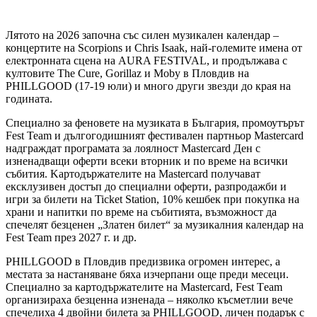
Лятото на 2026 започна със силен музикален календар –
концертите на Scorpions и Chris Isaak, най-големите имена oт
електронната сцена на AURA FESTIVAL, и продължава с
култовите The Cure, Gorillaz и Moby в Пловдив на
PHILLGOOD (17-19 юли) и много други звезди до края на
годината.
Специално за феновете на музиката в България, промоутърът
Fest Team и дългогодишният фестивален партньор Mastercard
надграждат програмата за лоялност Mastercard Ден с
изненадващи оферти всеки вторник и по време на всички
събития. Kартодържателите на Mastercard получават
ексклузивен достъп до специални оферти, разпродажби и
игри за билети на Ticket Station, 10% кешбек при покупка на
храни и напитки по време на събитията, възможност да
спечелят безценен „Златен билет“ за музикалния календар на
Fest Team през 2027 г. и др.
PHILLGOOD в Пловдив предизвика огромен интерес, а
местата за настаняване бяха изчерпани още преди месеци.
Специално за картодържателите на Mastercard, Fest Тeam
организираха безценна изненада – няколко късметлии вече
спечелиха 4 двойни билета за PHILLGOOD, личен подарък с