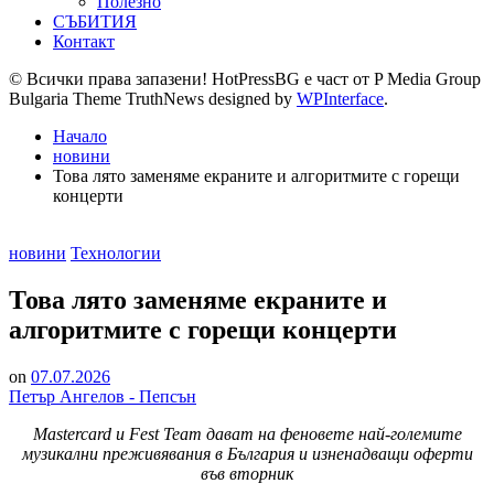
Полезно
СЪБИТИЯ
Контакт
© Всички права запазени! HotPressBG е част от P Media Group
Bulgaria Theme TruthNews designed by
WPInterface
.
Начало
новини
Това лято заменяме екраните и алгоритмите с горещи
концерти
Posted
новини
Технологии
in
Това лято заменяме екраните и
алгоритмите с горещи концерти
on
07.07.2026
Петър Ангелов - Пепсън
Mastercard и Fest T
eam дават на феновете най-големите
музикални преживявания в България и изненадващи оферти
във вторник