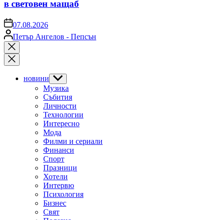
в световен мащаб
on
07.08.2026
Posted
Петър Ангелов - Пепсън
by
Close
search
новини
Show
sub
Музика
menu
Събития
Личности
Технологии
Интересно
Мода
Филми и сериали
Финанси
Спорт
Празници
Хотели
Интервю
Психология
Бизнес
Свят