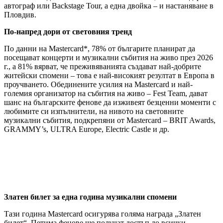
автограф или Backstage Tour, а една двойка – и настаняване в
Пловдив.
По-напред дори от световния тренд
По данни на Mastercard*, 78% от българите планират да
посещават концерти и музикални събития на живо през 2026
г., a 81% вярват, че преживяванията създават най-добрите
житейски спомени – това е най-високият резултат в Европа в
проучването. Обединените усилия на Mastercard и най-
големия организатор на събития на живо – Fest Team, дават
шанс на българските фенове да изживеят безценни моменти с
любимите си изпълнители, на нивото на световните
музикални събития, подкрепяни от Mastercard – BRIT Awards,
GRAMMY’s, ULTRA Europe, Electric Castle и др.
Златен билет за една година музикални спомени
Тази година Mastercard осигурява голяма награда „Златен
билет“. Петима фенове ще получат достъп до всички