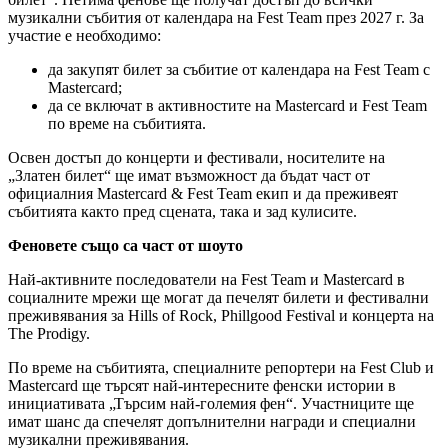
музикални събития от календара на Fest Team през 2027 г. За
участие е необходимо:
да закупят билет за събитие от календара на Fest Team с
Mastercard;
да се включат в активностите на Mastercard и Fest Team
по време на събитията.
Освен достъп до концерти и фестивали, носителите на
„Златен билет“ ще имат възможност да бъдат част от
официалния Mastercard & Fest Team екип и да преживеят
събитията както пред сцената, така и зад кулисите.
Феновете също са част от шоуто
Най-активните последователи на Fest Team и Mastercard в
социалните мрежи ще могат да печелят билети и фестивални
преживявания за Hills of Rock, Phillgood Festival и концерта на
The Prodigy.
По време на събитията, специалните репортери на Fest Club и
Mastercard ще търсят най-интересните фенски истории в
инициативата „Търсим най-големия фен“. Участниците ще
имат шанс да спечелят допълнителни награди и специални
музикални преживявания.