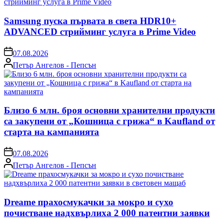
Samsung пуска първата в света HDR10+
ADVANCED стрийминг услуга в Prime Video
on
07.08.2026
Posted
Петър Ангелов - Пепсън
by
Близо 6 млн. броя основни хранителни продукти
са закупени от „Кошница с грижа“ в Kaufland от
старта на кампанията
on
07.08.2026
Posted
Петър Ангелов - Пепсън
by
Dreame прахосмукачки за мокро и сухо
почистване надхвърлиха 2 000 патентни заявки