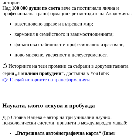
истории.
Над
100 000 души по света
вече са постигнали лична и
професионална трансформация чрез методите на Академията:
възстановено здраве и вътрешен мир;
хармония в семейството и взаимоотношенията;
финансова стабилност и професионално израстване;
ново мислене, увереност и целеустременост.
📺 Историите на тези промени са събрани в документалната
серия
„1 милион пробудени“
, достъпна в YouTube:
👉 Гледай историите на трансформацията
Науката, която лекува и пробужда
Д-р Стояна Нацева е автор на три уникални научно-
психологически системи, признати в международен мащаб:
„Вътрешната автобиографична карта“ (Inner