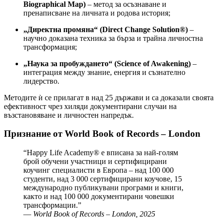
Biographical Map)
– метод за осъзнаване и
пренаписване на личната и родова история;
„Директна промяна“ (Direct Change Solution®)
–
научно доказана техника за бърза и трайна личностна
трансформация;
„Наука за пробуждането“ (Science of Awakening)
–
интеграция между знание, енергия и съзнателно
лидерство.
Методите ѝ се прилагат в над 25 държави и са доказали своята
ефективност чрез хиляди документирани случаи на
възстановяване и личностен напредък.
Признание от World Book of Records – London
“Happy Life Academy® е вписана за най-голям
брой обучени участници и сертифицирани
коучинг специалисти в Европа – над 100 000
студенти, над 3 000 сертифицирани коучове, 15
международно публикувани програми и книги,
както и над 100 000 документирани човешки
трансформации.”
—
World Book of Records – London, 2025