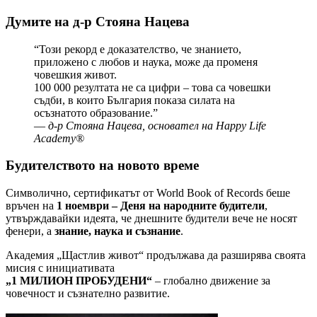
Думите на д-р Стояна Нацева
“Този рекорд е доказателство, че знанието,
приложено с любов и наука, може да променя
човешкия живот.
100 000 резултата не са цифри – това са човешки
съдби, в които България показа силата на
осъзнатото образование.”
—
д-р Стояна Нацева, основател на Happy Life
Academy®
Будителството на новото време
Символично, сертификатът от World Book of Records беше
връчен на
1 ноември – Деня на народните будители
,
утвърждавайки идеята, че днешните будители вече не носят
фенери, а
знание, наука и съзнание
.
Академия „Щастлив живот“ продължава да разширява своята
мисия с инициативата
„1 МИЛИОН ПРОБУДЕНИ“
– глобално движение за
човечност и съзнателно развитие.