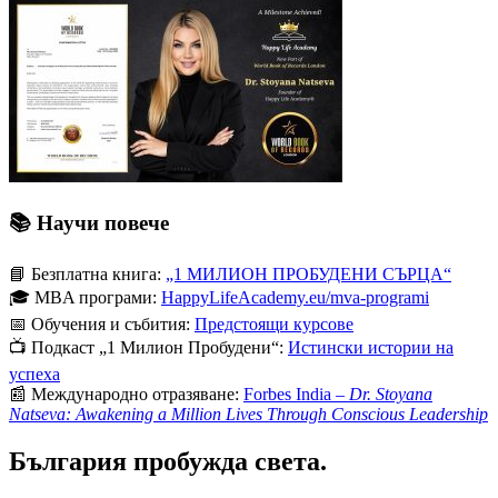
📚
Научи повече
📘 Безплатна книга:
„1 МИЛИОН ПРОБУДЕНИ СЪРЦА“
🎓 MBA програми:
HappyLifeAcademy.eu/mva-programi
📅 Обучения и събития:
Предстоящи курсове
📺 Подкаст „1 Милион Пробудени“:
Истински истории на
успеха
📰 Международно отразяване:
Forbes India –
Dr. Stoyana
Natseva: Awakening a Million Lives Through Conscious Leadership
България пробужда света.