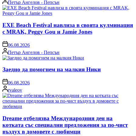
Posted
Петър Ангелов - Пепсън
by
EXE Beach Festival навлиза в своята кулминация
с MRAK, Peggy Gou и Jamie Jones
on
06.08.2026
Posted
Петър Ангелов - Пепсън
by
Заедно да помогнем на малкия Ники
on
06.08.2026
Posted
rvaleov
by
Dreame отбелязва Международния ден на
котката със специални предложения за по-чист
въздух в домовете с любимци