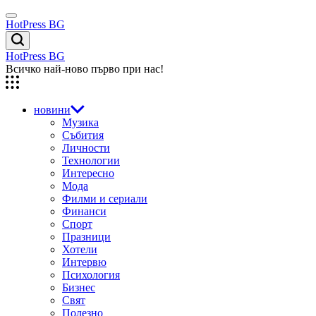
Skip
Menu
to
HotPress BG
content
Търсене
HotPress BG
Всичко най-ново първо при нас!
новини
Музика
Събития
Личности
Технологии
Интересно
Мода
Филми и сериали
Финанси
Спорт
Празници
Хотели
Интервю
Психология
Бизнес
Свят
Полезно