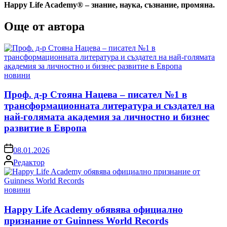
Happy Life Academy® – знание, наука, съзнание, промяна.
Още от автора
Posted
новини
in
Проф. д-р Стояна Нацева – писател №1 в
трансформационната литература и създател на
най-голямата академия за личностно и бизнес
развитие в Европа
on
08.01.2026
Posted
Редактор
by
Posted
новини
in
Happy Life Academy обявява официално
признание от Guinness World Records