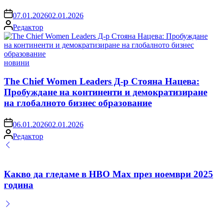
on
07.01.2026
02.01.2026
Posted
Редактор
by
Posted
новини
in
The Chief Women Leaders Д-р Стояна Нацева:
Пробуждане на континенти и демократизиране
на глобалното бизнес образование
on
06.01.2026
02.01.2026
Posted
Редактор
by
Какво да гледаме в HBO Max през ноември 2025
година