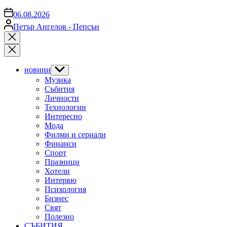
on
06.08.2026
Posted
Петър Ангелов - Пепсън
by
Close
search
новини
Show
sub
Музика
menu
Събития
Личности
Технологии
Интересно
Мода
Филми и сериали
Финанси
Спорт
Празници
Хотели
Интервю
Психология
Бизнес
Свят
Полезно
СЪБИТИЯ