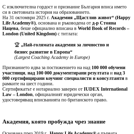
С изключителна гордост и признание България вписа името
си в световната история на образованието.
На 31 октомври 2025 г.
Академия „Щастлив живот“ (Happy
Life Academy®)
, основана и ръководена от
д-р Стояна
Нацева
, беше официално вписана в
World Book of Records –
London (United Kingdom)
с титлата:
🏆
„Най-голямата академия за личностно и
бизнес развитие в Европа“
(Largest Coaching Academy in Europe)
Признанието идва за постижението на над
100 000 обучени
участници
,
над 100 000 документирани резултата
и
над 3
000 сертифицирани коучинг специалисти и консултанти
в
рамките на шест години.
Сертификатът е нотариално заверен от
IUDEX International
Law – London
, официалният юридически орган,
удостоверяващ вписванията по британското право.
Академия, която пробужда чрез знание
Основана през 2019 г.,
Happy Life Academy®
е първата