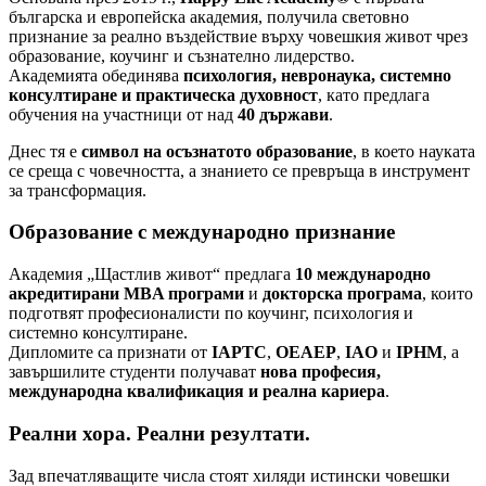
българска и европейска академия, получила световно
признание за реално въздействие върху човешкия живот чрез
образование, коучинг и съзнателно лидерство.
Академията обединява
психология, невронаука, системно
консултиране и практическа духовност
, като предлага
обучения на участници от над
40 държави
.
Днес тя е
символ на осъзнатото образование
, в което науката
се среща с човечността, а знанието се превръща в инструмент
за трансформация.
Образование с международно признание
Академия „Щастлив живот“ предлага
10 международно
акредитирани MBA програми
и
докторска програма
, които
подготвят професионалисти по коучинг, психология и
системно консултиране.
Дипломите са признати от
IAPTC
,
OEAEP
,
IAO
и
IPHM
, а
завършилите студенти получават
нова професия,
международна квалификация и реална кариера
.
Реални хора. Реални резултати.
Зад впечатляващите числа стоят хиляди истински човешки