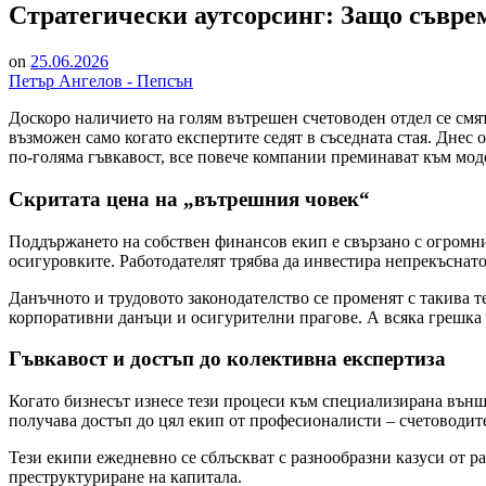
Стратегически аутсорсинг: Защо съвре
on
25.06.2026
Петър Ангелов - Пепсън
Доскоро наличието на голям вътрешен счетоводен отдел се смя
възможен само когато експертите седят в съседната стая. Днес 
по-голяма гъвкавост, все повече компании преминават към моде
Скритата цена на „вътрешния човек“
Поддържането на собствен финансов екип е свързано с огромни
осигуровките. Работодателят трябва да инвестира непрекъснато
Данъчното и трудовото законодателство се променят с такива т
корпоративни данъци и осигурителни прагове. А всяка грешка 
Гъвкавост и достъп до колективна експертиза
Когато бизнесът изнесе тези процеси към специализирана външ
получава достъп до цял екип от професионалисти – счетоводите
Тези екипи ежедневно се сблъскват с разнообразни казуси от р
преструктуриране на капитала.