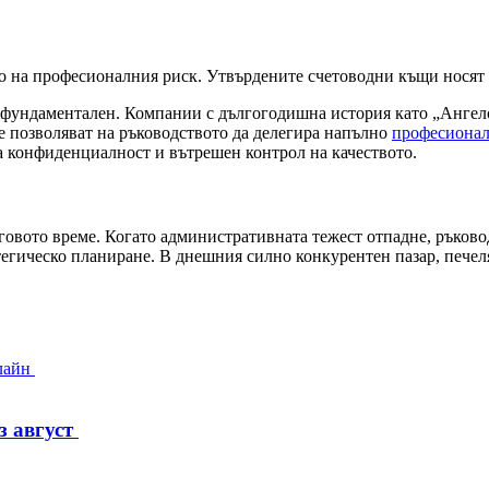
о на професионалния риск. Утвърдените счетоводни къщи носят я
 е фундаментален. Компании с дългогодишна история като „Ангел
е позволяват на ръководството да делегира напълно
професионал
за конфиденциалност и вътрешен контрол на качеството.
говото време. Когато административната тежест отпадне, ръковод
егическо планиране. В днешния силно конкурентен пазар, печелят
з август