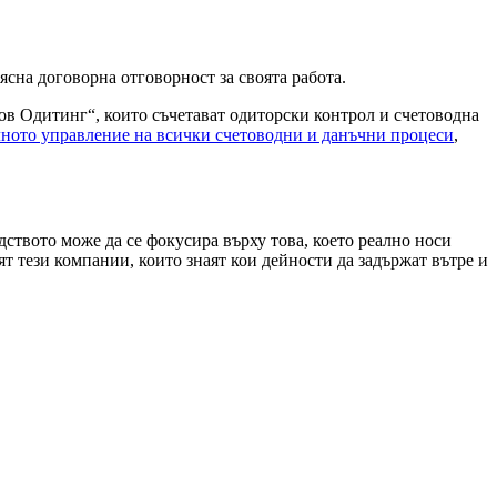
сна договорна отговорност за своята работа.
ов Одитинг“, които съчетават одиторски контрол и счетоводна
ното управление на всички счетоводни и данъчни процеси
,
ството може да се фокусира върху това, което реално носи
 тези компании, които знаят кои дейности да задържат вътре и