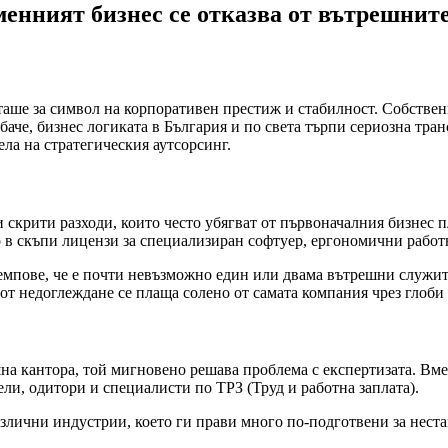
менният бизнес се отказва от вътрешнит
таше за символ на корпоративен престиж и стабилност. Собствени
обаче, бизнес логиката в България и по света търпи сериозна тр
ла на стратегическия аутсорсинг.
 скрити разходи, които често убягват от първоначалния бизнес п
 в скъпи лицензи за специализиран софтуер, ергономични работн
емпове, че е почти невъзможно един или двама вътрешни служите
от недоглеждане се плаща солено от самата компания чрез глоб
на кантора, той мигновено решава проблема с експертизата. Вме
ли, одитори и специалисти по ТРЗ (Труд и работна заплата).
азлични индустрии, което ги прави много по-подготвени за нест