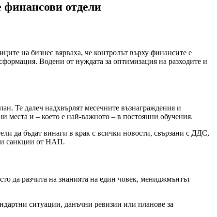
е финансови отдели
ците на бизнес вярваха, че контролът върху финансите е
ансформация. Водени от нуждата за оптимизация на разходите и
лан. Те далеч надхвърлят месечните възнаграждения и
и места и – което е най-важното – в постоянни обучения.
ли да бъдат винаги в крак с всички новости, свързани с ДДС,
и и санкции от НАП.
сто да разчита на знанията на един човек, мениджмънтът
андартни ситуации, данъчни ревизии или планове за