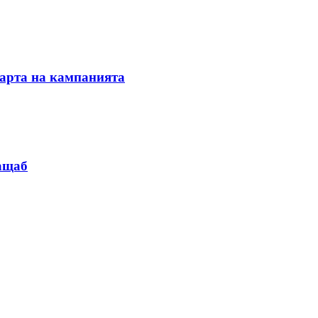
тарта на кампанията
мащаб