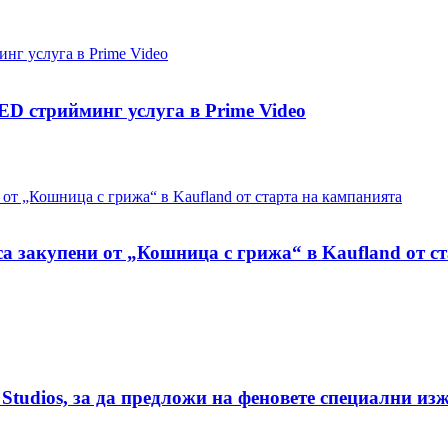
D стрийминг услуга в Prime Video
са закупени от „Кошница с грижа“ в Kaufland от с
 Studios, за да предложи на феновете специални и