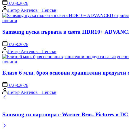
on
07.08.2026
Posted
Петър Ангелов - Пепсън
by
Posted
новини
in
Samsung пуска първата в света HDR10+ ADVANCE
on
07.08.2026
Posted
Петър Ангелов - Пепсън
by
Posted
новини
in
Близо 6 млн. броя основни хранителни продукти 
on
07.08.2026
Posted
Петър Ангелов - Пепсън
by
Samsung си партнира с Warner Bros. Pictures и DC