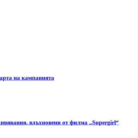
тарта на кампанията
зживявания, вдъхновени от филма „Supergirl“