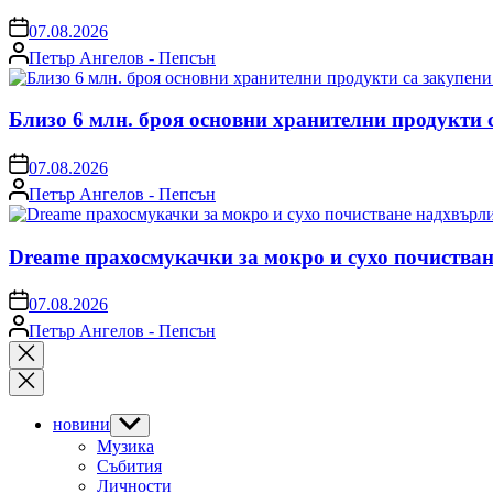
on
07.08.2026
Posted
Петър Ангелов - Пепсън
by
Близо 6 млн. броя основни хранителни продукти 
on
07.08.2026
Posted
Петър Ангелов - Пепсън
by
Dreame прахосмукачки за мокро и сухо почистван
on
07.08.2026
Posted
Петър Ангелов - Пепсън
by
Close
search
новини
Show
sub
Музика
menu
Събития
Личности