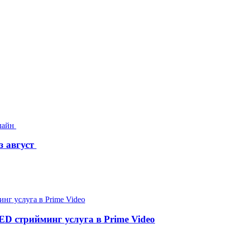
з август
D стрийминг услуга в Prime Video