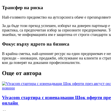
Трансфер на риска
Най-голямото предимство на аутсорсинга обаче е прехвърлянет
За да бъде този преход успешен, изборът на доверен партньор
практика, са предпочитан избор за сериозните предприемачи. Т
знаейки, че информацията им е защитена от строги стандарти 
Фокус върху ядрото на бизнеса
В крайна сметка, най-ценният ресурс на един предприемач е не
приходи – иновации, продажби, обслужване на клиенти и страт
кои да поверят на доказани професионалисти.
Още от автора
Posted
новини
in
Vivacom стартира с изненадващи Шок оферти пре
онлайн