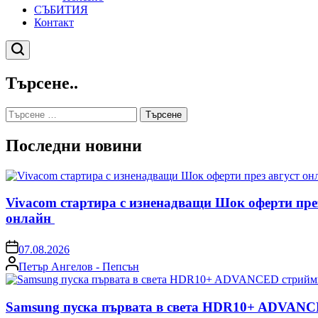
СЪБИТИЯ
Контакт
Търсене
Търсене..
Търсене
за:
Последни новини
Vivacom стартира с изненадващи Шок оферти пре
онлайн
on
07.08.2026
Posted
Петър Ангелов - Пепсън
by
Samsung пуска първата в света HDR10+ ADVANCE