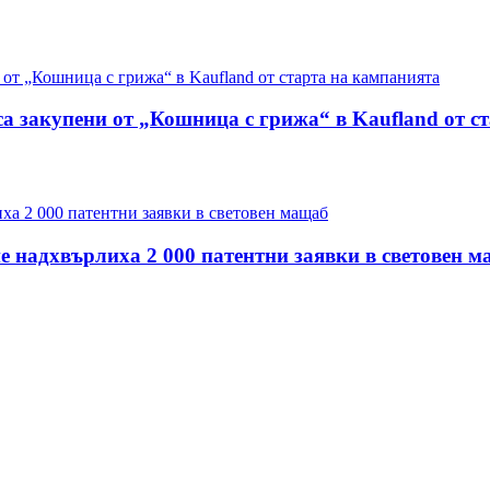
са закупени от „Кошница с грижа“ в Kaufland от с
е надхвърлиха 2 000 патентни заявки в световен 