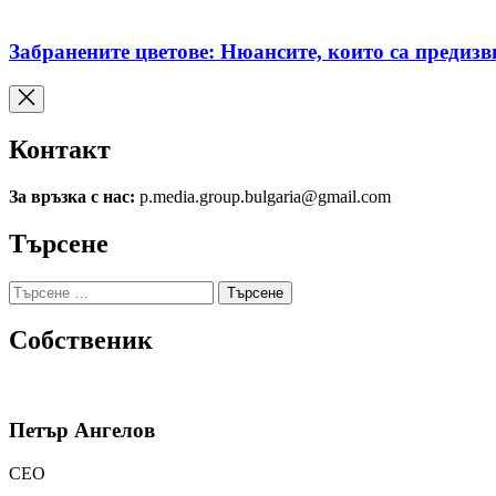
Забранените цветове: Нюансите, които са предизв
Контакт
За връзка с нас:
p.media.group.bulgaria@gmail.com
Търсене
Търсене
за:
Собственик
Петър Ангелов
CEO