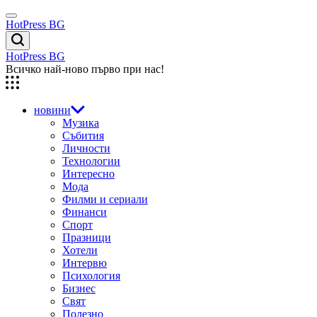
Skip
Menu
to
HotPress BG
content
Търсене
HotPress BG
Всичко най-ново първо при нас!
новини
Музика
Събития
Личности
Технологии
Интересно
Мода
Филми и сериали
Финанси
Спорт
Празници
Хотели
Интервю
Психология
Бизнес
Свят
Полезно